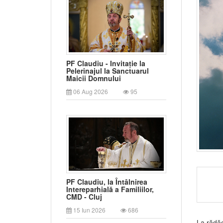
PF Claudiu - Invitație la
Pelerinajul la Sanctuarul
Maicii Domnului
06 Aug 2026
95
PF Claudiu, la Întâlnirea
Intereparhială a Familiilor,
CMD - Cluj
15 Iun 2026
686
La rădăci