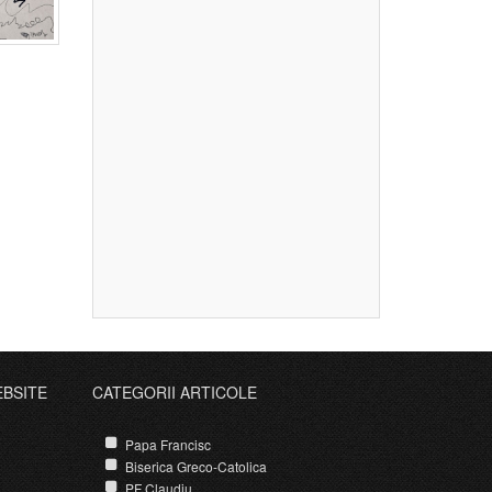
EBSITE
CATEGORII ARTICOLE
Papa Francisc
Biserica Greco-Catolica
PF Claudiu