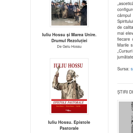
„ascetic
configur
câmpul s
Spiritul
de calit
mai elev
Iuliu Hossu și Marea Unire.
fiecare 
Drumul Rezoluției
Marile s
De Gelu Hossu
„Cursuri
jumătate
Sursa:
s
ȘTIRI 
Iuliu Hossu. Epistole
Pastorale