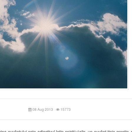
08 Aug 2013
15773
na cuvântului este adjectivul latin spirit(u)alis, un cuvânt tipic creştin,