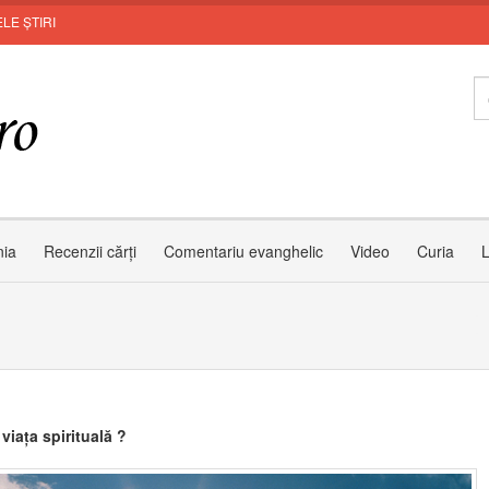
LE ȘTIRI
nia
Recenzii cărți
Comentariu evanghelic
Video
Curia
L
viața spirituală ?