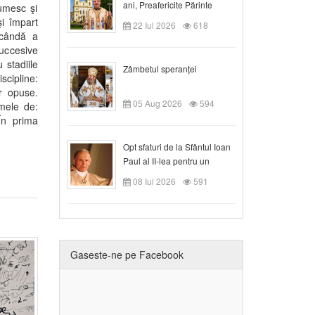
ani, Preafericite Părinte
numesc şi
Claudiu!
şi împart
22 Iul 2026
618
escândă a
succesive
 stadiile
Zâmbetul speranței
scipline:
ar opuse.
05 Aug 2026
594
umele de:
 În prima
Opt sfaturi de la Sfântul Ioan
Paul al II-lea pentru un
creștin
08 Iul 2026
591
Gaseste-ne pe Facebook