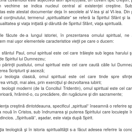
n vechime se indica nucleul central al existenţei creştine. Subs
litas este atestat documentar deja în secolele al V-lea şi al VI-lea. Din
l conţinutului, termenul „spiritualitate” se referă la Spiritul Sfânt şi la
tualitatea şi viaţa iniţiată şi dăruită de Spiritul Sfânt, viaţa spirituală.
le făcute de-a lungul istoriei, în prezentarea omului spiritual, ne
em mai uşor elementele caracteristice vieţii pe care o ducem:
 sfântul Paul, omul spiritual este cel care trăieşte sub legea harului ş
e Spiritul lui Dumnezeu;
 părinţii pustiului, omul spiritual este cel care caută căile lui Dumne
rea Scripturii şi asceză;
u teologia clasică, omul spiritual este cel care tinde spre sfinţe
ea virtuţii, mai ales, prin exerciţiul şi dezvoltarea iubirii;
 teologii moderni (de la Conciliul Tridentin), omul spiritual este cel car
terioară, hrănind-o, cu precădere, din rugăciune şi din sacramente;
ienţa creştină dintotdeauna, specificul „spiritual” înseamnă o referire sp
a nouă în Cristos, sub îndrumarea şi puterea Spiritului care locuieşte în
dincios. „Spirituală”, aşadar, este viaţa după Spirit.
ţia teologică şi în istoria spiritualităţii s-a făcut adesea referire la co