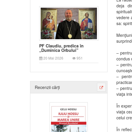
deja di
spiritua
vedere a
sa: spiri
Menţiuni
surprind
PF Claudiu, predica în
„Duminica Orbului”
– pentru
20 Mai 2026
951
condus d
– pentru
cunoaşte
– pentr
practicar
Recenzii cărți
– pentru
viaţa in
În exper
viaţa ce
celui cre
În reflec