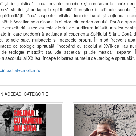
ă” şi de „mistică”. Două cuvinte, asociate şi contrastante, care de
ează studiul şi pedagogia spiritualităţii creştine în ultimele secole. Î
piritualităţii. Două aspecte: Mistica include harul şi acţiunea cr
ui sfânt; Ascetica este dispoziţie şi efort din partea omului. Două etape 
ate crescândă; ascetica este efortul de purificare iniţială, mistica pentru
ate în care predomină acţiunea şi experienţa Spiritului Sfânt. Două di
cu temele sale, mijloacele şi metodele proprii. În mod frecvent ap
inteze de teologie spirituală, începând cu secolul al XVII-lea, iau n
 de teologie mistică”; sau „de ascetică” şi „de mistică”, separat.
 a secolului al XX-lea, începe folosirea numelui de „teologie spirituală”.
piritualitatecatolica.ro
DIN ACEEAȘI CATEGORIE