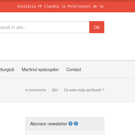
Invitația PF Claudiu la Pelerinajul de la Sanctuarul Arhiepisc
Papa, în dialo
Leon al XIV-le
SCHIMBAREA LA 
iturgică
Martiriul episcopilor
Contact
e-communio
Știri
Ce este viața spirituală ?
Abonare newsletter