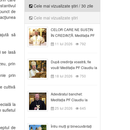
tantivul
Cele mai vizualizate știri / 30 zile
 punct de
 acţiunea
Cele mai vizualizate știri
CELOR CARE NE SUSȚIN
 ajută să
ÎN CREDINȚĂ: Meditația PF
Claudiu la Duminica a VI-a
11 Iul 2026
792
după Rusalii
i se lasă
După credinţa voastră, fie
zeu, prin
vouă! Meditația PF Claudiu la
duminica a VII-a după Rusalii
nie prin
18 Iul 2026
750
e cultivă
Adevăratul banchet:
Meditația PF Claudiu la
ecială la
Duminica a VIII-a după
25 Iul 2026
645
 sufletul
Rusalii
Întru mulți și binecuvântați
nceptul de