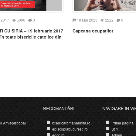
 2017
5006
0
18 Mai 2023
2222
0
 CU SIRIA – 19 februarie 2017
Capcana ocupaților
în toate bisericile catolice din
a
RECOMANDĂRI
NAVIGARE ÎN W
ul Arhiepiscopal
bisericaromanaunita.ro
Prima pagină
episcopiabucuresti.ro
Știri
egco.ro
Arhivă