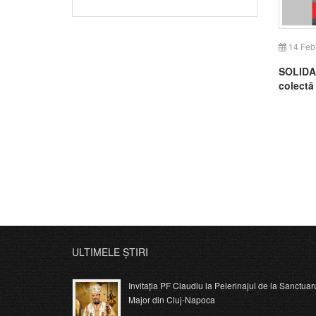
14 Feb
SOLIDAR
colectă 
Români
ULTIMELE ȘTIRI
Invitația PF Claudiu la Pelerinajul de la Sanctuar
Major din Cluj-Napoca