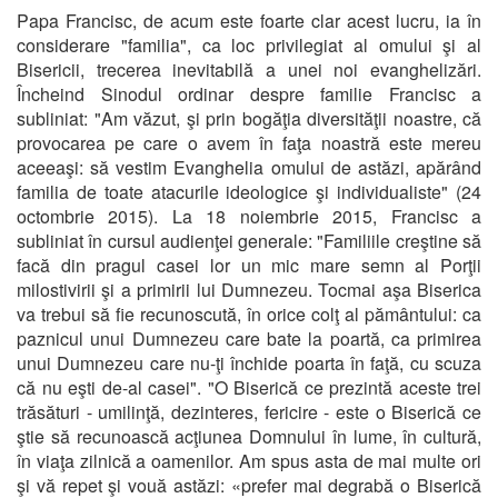
Papa Francisc, de acum este foarte clar acest lucru, ia în
considerare "familia", ca loc privilegiat al omului şi al
Bisericii, trecerea inevitabilă a unei noi evanghelizări.
Încheind Sinodul ordinar despre familie Francisc a
subliniat: "Am văzut, şi prin bogăţia diversităţii noastre, că
provocarea pe care o avem în faţa noastră este mereu
aceeaşi: să vestim Evanghelia omului de astăzi, apărând
familia de toate atacurile ideologice şi individualiste" (24
octombrie 2015). La 18 noiembrie 2015, Francisc a
subliniat în cursul audienţei generale: "Familiile creştine să
facă din pragul casei lor un mic mare semn al Porţii
milostivirii şi a primirii lui Dumnezeu. Tocmai aşa Biserica
va trebui să fie recunoscută, în orice colţ al pământului: ca
paznicul unui Dumnezeu care bate la poartă, ca primirea
unui Dumnezeu care nu-ţi închide poarta în faţă, cu scuza
că nu eşti de-al casei". "O Biserică ce prezintă aceste trei
trăsături - umilinţă, dezinteres, fericire - este o Biserică ce
ştie să recunoască acţiunea Domnului în lume, în cultură,
în viaţa zilnică a oamenilor. Am spus asta de mai multe ori
şi vă repet şi vouă astăzi: «prefer mai degrabă o Biserică