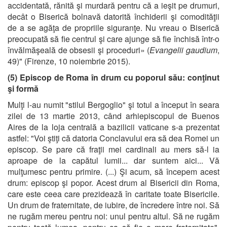
accidentată, rănită şi murdară pentru că a ieşit pe drumuri,
decât o Biserică bolnavă datorită închiderii şi comodităţii
de a se agăţa de propriile siguranţe. Nu vreau o Biserică
preocupată să fie centrul şi care ajunge să fie închisă într-o
învălmăşeală de obsesii şi proceduri» (
Evangelii gaudium
,
49)" (Firenze, 10 noiembrie 2015).
(5) Episcop de Roma în drum cu poporul său: conţinut
şi formă
Mulţi l-au numit "stilul Bergoglio" şi totul a început în seara
zilei de 13 martie 2013, când arhiepiscopul de Buenos
Aires de la loja centrală a bazilicii vaticane s-a prezentat
astfel: "Voi ştiţi că datoria Conclavului era să dea Romei un
episcop. Se pare că fraţii mei cardinali au mers să-l ia
aproape de la capătul lumii... dar suntem aici... Vă
mulţumesc pentru primire. (...) Şi acum, să începem acest
drum: episcop şi popor. Acest drum al Bisericii din Roma,
care este ceea care prezidează în caritate toate Bisericile.
Un drum de fraternitate, de iubire, de încredere între noi. Să
ne rugăm mereu pentru noi: unul pentru altul. Să ne rugăm