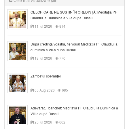
Cele mai vizualizate știri
CELOR CARE NE SUSȚIN ÎN CREDINȚĂ: Meditația PF
Claudiu la Duminica a VI-a după Rusalii
11 Iul 2026
814
După credinţa voastră, fie vouă! Meditația PF Claudiu la
duminica a VII-a după Rusalii
18 Iul 2026
770
Zâmbetul speranței
05 Aug 2026
685
Adevăratul banchet: Meditația PF Claudiu la Duminica a
VIII-a după Rusalii
25 Iul 2026
662