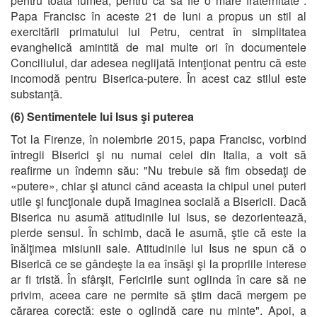
pentru toată lumea, pentru ca să fie o mare fraternitate".
Papa Francisc în aceste 21 de luni a propus un stil al
exercitării primatului lui Petru, centrat în simplitatea
evanghelică amintită de mai multe ori în documentele
Conciliului, dar adesea neglijată intenţionat pentru că este
incomodă pentru Biserica-putere. În acest caz stilul este
substanţă.
(6) Sentimentele lui Isus şi puterea
Tot la Firenze, în noiembrie 2015, papa Francisc, vorbind
întregii Biserici şi nu numai celei din Italia, a voit să
reafirme un îndemn său: "Nu trebuie să fim obsedaţi de
«putere», chiar şi atunci când aceasta ia chipul unei puteri
utile şi funcţionale după imaginea socială a Bisericii. Dacă
Biserica nu asumă atitudinile lui Isus, se dezorientează,
pierde sensul. În schimb, dacă le asumă, ştie că este la
înălţimea misiunii sale. Atitudinile lui Isus ne spun că o
Biserică ce se gândeşte la ea însăşi şi la propriile interese
ar fi tristă. În sfârşit, Fericirile sunt oglinda în care să ne
privim, aceea care ne permite să ştim dacă mergem pe
cărarea corectă: este o oglindă care nu minte". Apoi, a