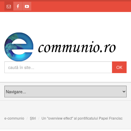
e-communio
Știri
Un "overview effect" al pontificatului Papei Francisc