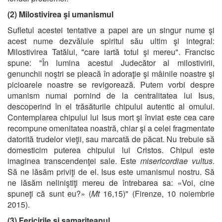
(2) Milostivirea şi umanismul
Sufletul acestei tentative a papei are un singur nume şi
acest nume dezvăluie spiritul său ultim şi integral:
Milostivirea Tatălui, "care iartă totul şi mereu". Francisc
spune: "În lumina acestui Judecător al milostivirii,
genunchii noştri se pleacă în adoraţie şi mâinile noastre şi
picioarele noastre se revigorează. Putem vorbi despre
umanism numai pornind de la centralitatea lui Isus,
descoperind în el trăsăturile chipului autentic al omului.
Contemplarea chipului lui Isus mort şi înviat este cea care
recompune omenitatea noastră, chiar şi a celei fragmentate
datorită trudelor vieţii, sau marcată de păcat. Nu trebuie să
domesticim puterea chipului lui Cristos. Chipul este
imaginea transcendenţei sale. Este
misericordiae vultus
.
Să ne lăsăm priviţi de el. Isus este umanismul nostru. Să
ne lăsăm neliniştiţi mereu de întrebarea sa: «Voi, cine
spuneţi că sunt eu?» (
Mt
16,15)" (Firenze, 10 noiembrie
2015).
(3) Fericirile şi samariteanul