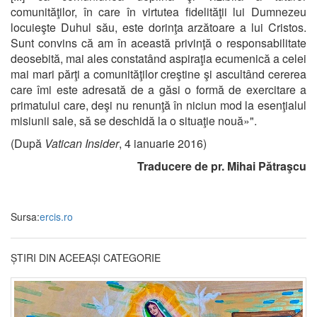
comunităţilor, în care în virtutea fidelităţii lui Dumnezeu
locuieşte Duhul său, este dorinţa arzătoare a lui Cristos.
Sunt convins că am în această privinţă o responsabilitate
deosebită, mai ales constatând aspiraţia ecumenică a celei
mai mari părţi a comunităţilor creştine şi ascultând cererea
care îmi este adresată de a găsi o formă de exercitare a
primatului care, deşi nu renunţă în niciun mod la esenţialul
misiunii sale, să se deschidă la o situaţie nouă»".
(După
Vatican Insider
, 4 ianuarie 2016)
Traducere de pr. Mihai Pătraşcu
Sursa:
ercis.ro
ȘTIRI DIN ACEEAȘI CATEGORIE