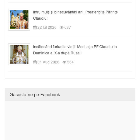
Întru mulți și binecuvântați ani, Preafericite Părinte
Claudiu!
22 Iul 2026
637
Încălecând furtunile vieții: Meditația PF Claudiu la
Duminica a IX-a după Rusalii
01 Aug 2026
564
Gaseste-ne pe Facebook