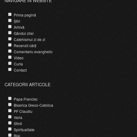
NAVIGARE ÎN WEBSITE
Prima pagină
Știri
Arhivă
Gândul zilei
Catehismul zi de zi
Recenzii cărți
Comentariu evanghelic
Video
Curia
Contact
CATEGORII ARTICOLE
Papa Francisc
Biserica Greco-Catolica
PF Claudiu
Varia
Sfinti
Spiritualitate
Blaj