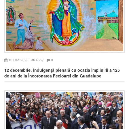
10 Dec 2020
4667
0
12 decembrie: indulgență plenară cu ocazia împlinirii a 125
de ani de la Încoronarea Fecioarei din Guadalupe