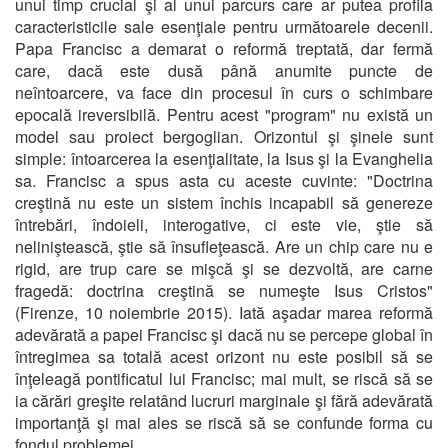
unui timp crucial şi al unui parcurs care ar putea profila
caracteristicile sale esenţiale pentru următoarele decenii.
Papa Francisc a demarat o reformă treptată, dar fermă
care, dacă este dusă până anumite puncte de
neîntoarcere, va face din procesul în curs o schimbare
epocală ireversibilă. Pentru acest "program" nu există un
model sau proiect bergoglian. Orizontul şi şinele sunt
simple: întoarcerea la esenţialitate, la Isus şi la Evanghelia
sa. Francisc a spus asta cu aceste cuvinte: "Doctrina
creştină nu este un sistem închis incapabil să genereze
întrebări, îndoieli, interogative, ci este vie, ştie să
neliniştească, ştie să însufleţească. Are un chip care nu e
rigid, are trup care se mişcă şi se dezvoltă, are carne
fragedă: doctrina creştină se numeşte Isus Cristos"
(Firenze, 10 noiembrie 2015). Iată aşadar marea reformă
adevărată a papei Francisc şi dacă nu se percepe global în
întregimea sa totală acest orizont nu este posibil să se
înţeleagă pontificatul lui Francisc; mai mult, se riscă să se
ia cărări greşite relatând lucruri marginale şi fără adevărată
importanţă şi mai ales se riscă să se confunde forma cu
fondul problemei.