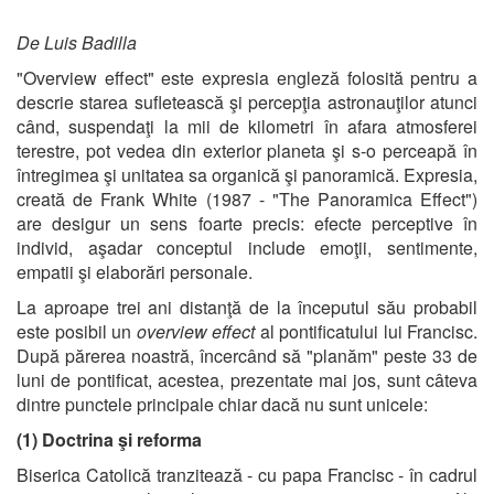
De Luis Badilla
"Overview effect" este expresia engleză folosită pentru a
descrie starea sufletească şi percepţia astronauţilor atunci
când, suspendaţi la mii de kilometri în afara atmosferei
terestre, pot vedea din exterior planeta şi s-o perceapă în
întregimea şi unitatea sa organică şi panoramică. Expresia,
creată de Frank White (1987 - "The Panoramica Effect")
are desigur un sens foarte precis: efecte perceptive în
individ, aşadar conceptul include emoţii, sentimente,
empatii şi elaborări personale.
La aproape trei ani distanţă de la începutul său probabil
este posibil un
overview effect
al pontificatului lui Francisc.
După părerea noastră, încercând să "planăm" peste 33 de
luni de pontificat, acestea, prezentate mai jos, sunt câteva
dintre punctele principale chiar dacă nu sunt unicele:
(1) Doctrina şi reforma
Biserica Catolică tranzitează - cu papa Francisc - în cadrul