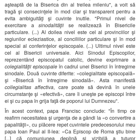
aşteaptă de la Biserica din al treilea mileniu", a voit să
tragă şi consecinţele în mod clar şi transparent pentru a
evita ambiguităţi şi cuvinte inutile. "Primul nivel de
exercitare a
sinodalităţii
se realizează în Bisericile
particulare. (...) Al doilea nivel este cel al provinciilor şi
regiunilor ecleziastice, al conciliilor particulare şi în mod
special al conferinţelor episcopale. (...) Ultimul nivel este
cel al Bisericii universale. Aici Sinodul Episcopilor,
reprezentând episcopatul catolic, devine exprimare a
colegialităţii episcopale
în cadrul unei Biserici în întregime
sinodale. Două cuvinte diferite: «colegialitate episcopală»
şi «Biserică în întregime sinodală». Asta manifestă
collegialitas affectiva
, care poate să devină în unele
circumstanţe şi «efectivă», care îi uneşte pe episcopi între
ei şi cu papa în grija faţă de poporul lui Dumnezeu".
În acest context, papa Francisc conclude: "În timp ce
reafirm necesitatea şi urgenţa de a gândi la «o convertire a
papalităţii», cu plăcere repet cuvintele predecesorului meu
papa Ioan Paul al II-lea: «Ca Episcop de Roma ştiu bine
[...] că comuniunea deplină şi vizibilă a tuturor