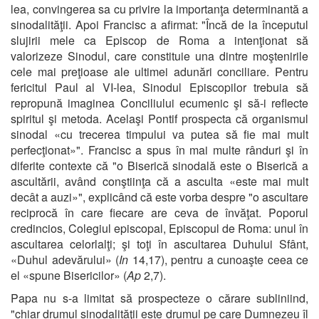
lea, convingerea sa cu privire la importanţa determinantă a
sinodalităţii. Apoi Francisc a afirmat: "Încă de la începutul
slujirii mele ca Episcop de Roma a intenţionat să
valorizeze Sinodul, care constituie una dintre moştenirile
cele mai preţioase ale ultimei adunări conciliare. Pentru
fericitul Paul al VI-lea, Sinodul Episcopilor trebuia să
repropună imaginea Conciliului ecumenic şi să-i reflecte
spiritul şi metoda. Acelaşi Pontif prospecta că organismul
sinodal «cu trecerea timpului va putea să fie mai mult
perfecţionat»". Francisc a spus în mai multe rânduri şi în
diferite contexte că "o Biserică sinodală este o Biserică a
ascultării, având conştiinţa că a asculta «este mai mult
decât a auzi»", explicând că este vorba despre "o ascultare
reciprocă în care fiecare are ceva de învăţat. Poporul
credincios, Colegiul episcopal, Episcopul de Roma: unul în
ascultarea celorlalţi; şi toţi în ascultarea Duhului Sfânt,
«Duhul adevărului» (
In
14,17), pentru a cunoaşte ceea ce
el «spune Bisericilor» (
Ap
2,7).
Papa nu s-a limitat să prospecteze o cărare subliniind,
"chiar drumul sinodalităţii este drumul pe care Dumnezeu îl