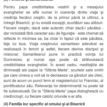
Pentru papa credibilitatea vestirii şi a mesajului
evangheliei se află numai în coerenţa dintre viaţa şi
credinţa fiecărui creştin, de la primul până la ultimul, a
întregii Bisericii, şi nu există excepţii, scurtături sau alibiuri.
Fiecare creştin, dacă este autentic chiar dacă-i păcătos -
dar niciodată fără caracter sau de figuraţie - este chemat să
reflecte în micimea sa, ba chiar în faptul că este păcătos,
faţa lui Isus. Viaţa creştinului samaritean adevărat se
realizează în fericiri şi astfel, fiecare devine discipol şi
misionar. Samariteanul pune în practică voinţa lui
Dumnezeu şi numai aşa poate să strălucească
credibilitatea evangheliei. În acest cadru, meditaţiile de
dimineaţă ale papei la "Sfânta Marta", scurtele sale omilii
(pe care cineva a voit să le declaseze ca gânduri ale zilei),
sunt de acum un punct ferm al magisteriului lui Francisc, al
pontificatului său. Relevanţa lor determinantă nu poate să
fie subevaluată. De la "Sfânta Marta" papa dialoghează cu
credincioşii, cu fiecare catolic oriunde s-ar afla.
(4) Familia loc specific al omului şi al Bisericii