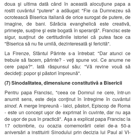
doua şi ultima dată când în această alocuţiune papa a
rostit cuvântul "putere" a adăugat: "Fie ca Dumnezeu să
ocrotească Biserica italiană de orice surogat de putere, de
imagine, de bani. Sărăcia evanghelică este creativă,
primeşte, susţine şi este bogată în speranţă". Francisc este
sigur, susţinut de certitudinile istoriei că putea face ca
"Biserica să nu fie umilă, dezinteresată şi fericită".
La Firenze, Sfântul Părinte s-a întrebat: "Dar atunci ce
trebuie să facem, părinte? - veţi spune voi. Ce anume ne
cere papa?". Iată răspunsul său: "Vă revine vouă să
decideţi: popor şi păstori împreună".
(7) Sinodalitatea, dimensiune constitutivă a Bisericii
Pentru papa Francisc, "ceea ce Domnul ne cere, într-un
anumit sens, este deja conţinut în întregime în cuvântul
sinod
. A merge împreună - laici, păstori, Episcop de Roma
- este un concept uşor de exprimat în cuvinte, dar nu aşa
de uşor de pus în practică". Aşa a explicat papa Francisc la
17 octombrie, cu ocazia comemorării celei de-a 50-a
aniversări a instituirii Sinodului prin decizia lui Paul al VI-