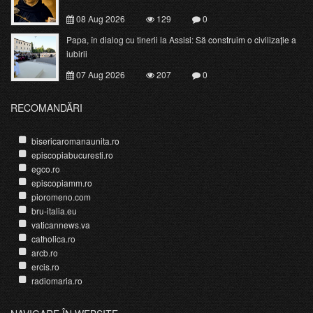
08 Aug 2026
129
0
Papa, în dialog cu tinerii la Assisi: Să construim o civilizație a
iubirii
07 Aug 2026
207
0
RECOMANDĂRI
bisericaromanaunita.ro
episcopiabucuresti.ro
egco.ro
episcopiamm.ro
pioromeno.com
bru-italia.eu
vaticannews.va
catholica.ro
arcb.ro
ercis.ro
radiomaria.ro