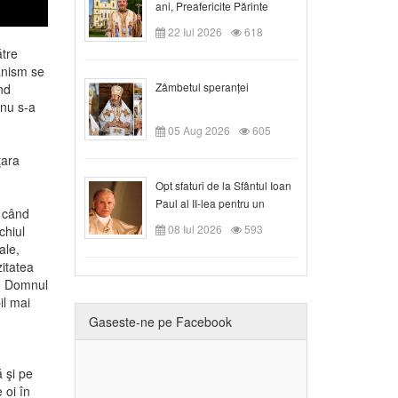
ani, Preafericite Părinte
Claudiu!
22 Iul 2026
618
ătre
ânism se
Zâmbetul speranței
nd
 nu s-a
05 Aug 2026
605
ţara
Opt sfaturi de la Sfântul Ioan
Paul al II-lea pentru un
i când
creștin
08 Iul 2026
593
chiul
ale,
itatea
ge Domnul
il mai
Gaseste-ne pe Facebook
 şi pe
 oi în