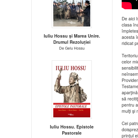
De aici 
clasa în
împletes
Iuliu Hossu și Marea Unire.
acesta î
Drumul Rezoluției
ridicat 
De Gelu Hossu
Teritoriu
celor mi
sensibil
neînsemn
Providen
Testamen
aparţinâ
să recit
pentru a
mulţi şi 
Cei patr
Iuliu Hossu. Epistole
doisprez
Pastorale
prinţul 