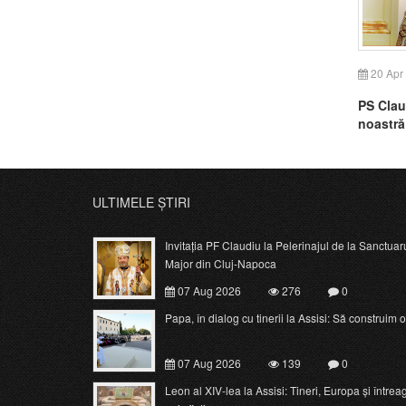
20 Apr
PS Claud
noastră
ULTIMELE ȘTIRI
Invitația PF Claudiu la Pelerinajul de la Sanctuar
Major din Cluj-Napoca
07 Aug 2026
276
0
Papa, în dialog cu tinerii la Assisi: Să construim o c
07 Aug 2026
139
0
Leon al XIV-lea la Assisi: Tineri, Europa și întrea