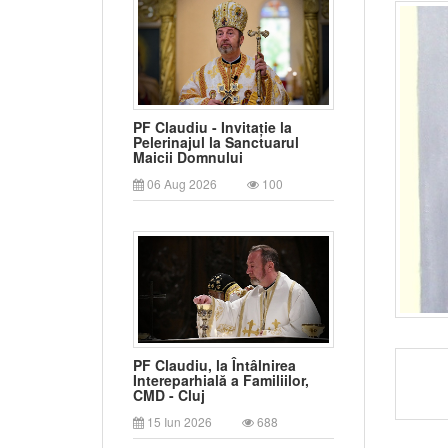
PF Claudiu - Invitație la
Pelerinajul la Sanctuarul
Maicii Domnului
06 Aug 2026
100
PF Claudiu, la Întâlnirea
Intereparhială a Familiilor,
CMD - Cluj
15 Iun 2026
688