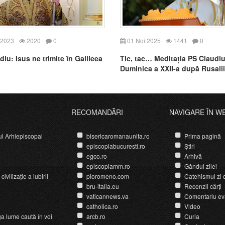
 2023
2020
0
01 Noi 2025
1441
0
iu: Isus ne trimite în Galileea
Tic, tac… Meditația PS Claudiu
Duminica a XXII-a după Rusalii
RECOMANDĂRI
NAVIGARE ÎN W
ul Arhiepiscopal
bisericaromanaunita.ro
Prima pagină
episcopiabucuresti.ro
Știri
egco.ro
Arhivă
episcopiamm.ro
Gândul zilei
ivilizație a iubirii
pioromeno.com
Catehismul zi d
bru-italia.eu
Recenzii cărți
vaticannews.va
Comentariu ev
catholica.ro
Video
ga lume caută în voi
arcb.ro
Curia