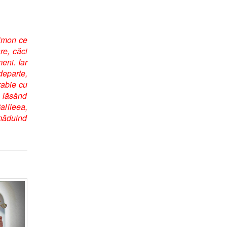
Simon ce
re, căci
eni. Iar
departe,
orabie cu
, lăsând
alileea,
ămăduind