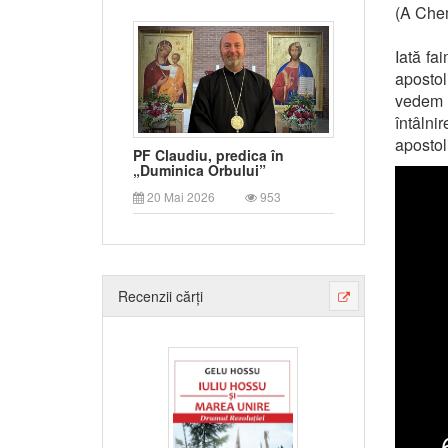
(A Chem
Iată fa
apostol
vedem 
întâln
apostol
PF Claudiu, predica în
„Duminica Orbului”
20 Mai 2026
953
Recenzii cărți