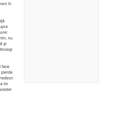
meni în
aţă
supra
pune:
imim, nu
ă şi
incioşi
i face
i pierde
 Ghedeon
a lor
acestei