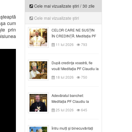
Cele mai vizualizate știri / 30 zile
aşteaptă
Cele mai vizualizate știri
 aşa cum
te prin
CELOR CARE NE SUSȚIN
isiunea
ÎN CREDINȚĂ: Meditația PF
Claudiu la Duminica a VI-a
11 Iul 2026
793
după Rusalii
După credinţa voastră, fie
vouă! Meditația PF Claudiu la
duminica a VII-a după Rusalii
18 Iul 2026
750
Adevăratul banchet:
Meditația PF Claudiu la
Duminica a VIII-a după
25 Iul 2026
645
Rusalii
Întru mulți și binecuvântați