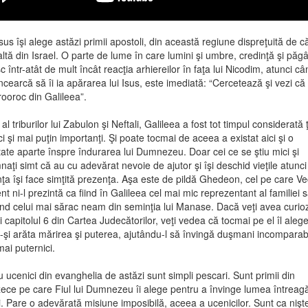
Isus îşi alege astăzi primii apostoli, din această regiune dispreţuită de c
altă din Israel. O parte de lume în care lumini şi umbre, credinţă şi păg
c într-atât de mult încât reacţia arhiereilor în faţa lui Nicodim, atunci câ
ncearcă să îi ia apărarea lui Isus, este imediată: “Cercetează şi vezi că
prooroc din Galileea”.
 al triburilor lui Zabulon şi Neftali, Galileea a fost tot timpul considerată 
ci şi mai puţin importanţi. Şi poate tocmai de aceea a existat aici şi o
itate aparte înspre îndurarea lui Dumnezeu. Doar cei ce se ştiu mici şi
aţi simt că au cu adevărat nevoie de ajutor şi îşi deschid vieţile atunc
ţa îşi face simţită prezenţa. Aşa este de pildă Ghedeon, cel pe care Ve
t ni-l prezintă ca fiind în Galileea cel mai mic reprezentant al familiei s
nd celui mai sărac neam din seminţia lui Manase. Dacă veţi avea curioz
iţi capitolul 6 din Cartea Judecătorilor, veţi vedea că tocmai pe el îl ale
-şi arăta mărirea şi puterea, ajutându-l să învingă duşmani incomparab
mai puternici.
u ucenici din evanghelia de astăzi sunt simpli pescari. Sunt primii din
ece pe care Fiul lui Dumnezeu îi alege pentru a învinge lumea întreagă
ei. Pare o adevărată misiune imposibilă, aceea a ucenicilor. Sunt ca nişte