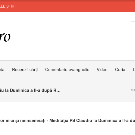
LE ȘTIRI
In
nia
Recenzii cărți
Comentariu evanghelic
Video
Curia
L
Ţara celor mici şi neînsemnaţi - Meditaţia PS Claudiu la Duminica a II-a după Rusalii
e-
lor mici şi neînsemnaţi - Meditaţia PS Claudiu la Duminica a II-a d