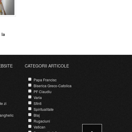
 la
EBSITE
CATEGORII ARTICOLE
Papa Francisc
Biserica Greco-Catolica
PF Claudiu
Varia
e zi
Sfinti
Spiritualitate
anghelic
Blaj
Rugaciuni
Vatican