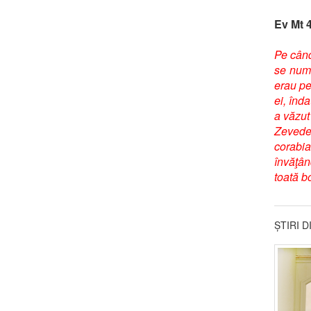
Ev Mt 
Pe când
se nume
erau pe
ei, înd
a văzut 
Zevedeu
corabia
învăţân
toată b
ȘTIRI 