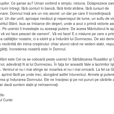
 lupilor. Ce şanse au? Uman vorbind e simplu: niciuna. Doisprezece oa
 lumi întregi, fără conturi în bancă, fără limbi străine, fără cursuri de
onare. Domnul însă are un mic secret: un dar pe care îl încredinţează
lor. Un dar umil, aproape nevăzut şi neperceput de lume, un suflu de vi
iritul Sfânt. Isus se întoarce din deşert, unde a avut o primă victorie a
u. Pe ucenici îi investeşte cu aceeaşi putere. De aceea Mântuitorul le s
şi vă voi face pescari de oameni”. Vă voi face! E o misiune pe care o pr
ea calităţilor noastre, ci a iubirii şi a îndurării lui Dumnezeu. De aici deriv
 neclintită din inima creştinului: chiar atunci când ne vedem slabi, neput
gătiţi, încrederea noastră este în Domnul.
 Sfânt este Cel ce se coboară peste ucenici în Sărbătoarea Rusaliilor şi î
oi, adevăraţi fii ai lui Dumnezeu. În faţa lor această Vale a lacrimilor îş
. Veninul ei nu-i mai atinge iar moartea ei nu-i mai omoară. La fel ca
, aprind făclii pe unde trec, alungând astfel întunericul. Armele şi putere
irea şi îndurarea Domnului. Ele ne însoţesc şi pe noi pururi pe cărările 
iar dacă suntem slabi şi neînsemnaţi.
diu
l Curiei