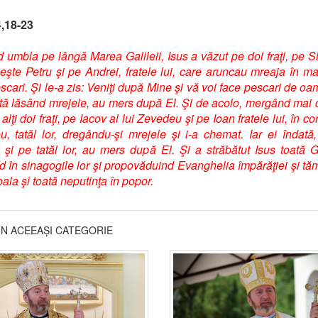
4,18-23
 umbla pe lângă Marea Galileii, Isus a văzut pe doi fraţi, pe 
şte Petru şi pe Andrei, fratele lui, care aruncau mreaja în ma
scari. Şi le-a zis: Veniţi după Mine şi vă voi face pescari de oam
ată lăsând mrejele, au mers după El. Şi de acolo, mergând mai 
alţi doi fraţi, pe Iacov al lui Zevedeu şi pe Ioan fratele lui, în c
, tatăl lor, dregându-şi mrejele şi i-a chemat. Iar ei îndată
 şi pe tatăl lor, au mers după El. Şi a străbătut Isus toată G
d în sinagogile lor şi propovăduind Evanghelia împărăţiei şi t
oala şi toată neputinţa în popor.
DIN ACEEAȘI CATEGORIE