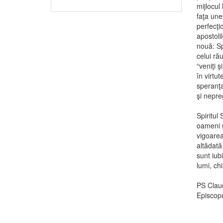
mijlocul
faţa unei
perfecţi
apostoli
nouă: Sp
celui ră
“veniţi 
în virtut
speranţa
şi nepre
Spiritul
oameni n
vigoarea
altădată
sunt iub
lumi, ch
PS Clau
Episcopu