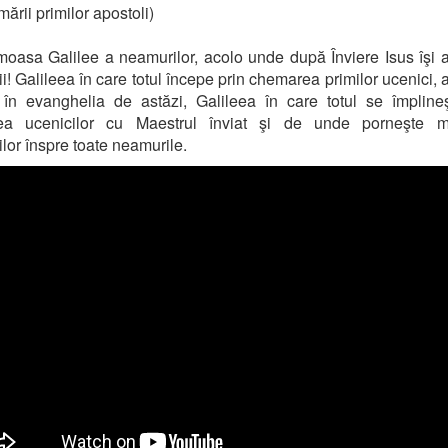
ării primilor apostoli)
imoasa Galilee a neamurilor, acolo unde după Înviere Isus îşi 
ii! Galileea în care totul începe prin chemarea primilor ucenici,
în evanghelia de astăzi, Galileea în care totul se împlineş
irea ucenicilor cu Maestrul înviat şi de unde porneşte m
ilor înspre toate neamurile.