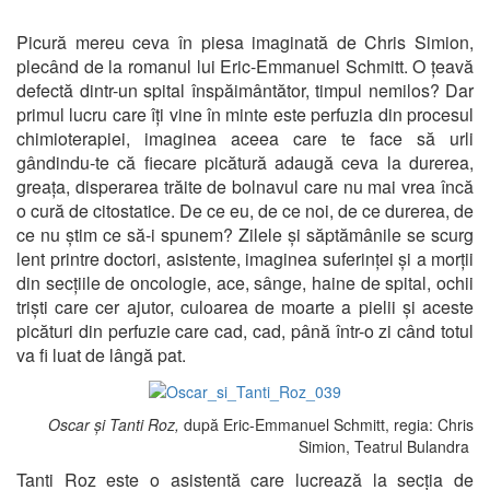
Picură mereu ceva în piesa imaginată de Chris Simion,
plecând de la romanul lui Eric-Emmanuel Schmitt. O țeavă
defectă dintr-un spital înspăimântător, timpul nemilos? Dar
primul lucru care îți vine în minte este perfuzia din procesul
chimioterapiei, imaginea aceea care te face să urli
gândindu-te că fiecare picătură adaugă ceva la durerea,
greața, disperarea trăite de bolnavul care nu mai vrea încă
o cură de citostatice. De ce eu, de ce noi, de ce durerea, de
ce nu știm ce să-i spunem? Zilele și săptămânile se scurg
lent printre doctori, asistente, imaginea suferinței și a morții
din secțiile de oncologie, ace, sânge, haine de spital, ochii
triști care cer ajutor, culoarea de moarte a pielii și aceste
picături din perfuzie care cad, cad, până într-o zi când totul
va fi luat de lângă pat.
Oscar și Tanti Roz,
după Eric-Emmanuel Schmitt, regia: Chris
Simion, Teatrul Bulandra
Tanti Roz este o asistentă care lucrează la secția de