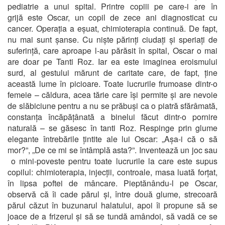
pediatrie a unui spital. Printre copiii pe care-i are în
grijă este Oscar, un copil de zece ani diagnosticat cu
cancer. Operația a eșuat, chimioterapia continuă. De fapt,
nu mai sunt șanse. Cu niște părinți ciudați și speriați de
suferință, care aproape l-au părăsit în spital, Oscar o mai
are doar pe Tanti Roz. Iar ea este imaginea eroismului
surd, al gestului mărunt de caritate care, de fapt, ține
această lume în picioare. Toate lucrurile frumoase dintr-o
femeie – căldura, acea tărie care își permite și are nevoie
de slăbiciune pentru a nu se prăbuși ca o piatră sfărâmată,
constanța încăpățânată a binelui făcut dintr-o pornire
naturală – se găsesc în tanti Roz. Respinge prin glume
elegante întrebările țintite ale lui Oscar: „Așa-i că o să
mor?”, „De ce mi se întâmplă asta?”. Inventează un joc sau
o mini-poveste pentru toate lucrurile la care este supus
copilul: chimioterapia, injecții, controale, masa luată forțat,
în lipsa poftei de mâncare. Pieptănându-l pe Oscar,
observă că îi cade părul și, între două glume, strecoară
părul căzut în buzunarul halatului, apoi îi propune să se
joace de a frizerul și să se tundă amândoi, să vadă ce se