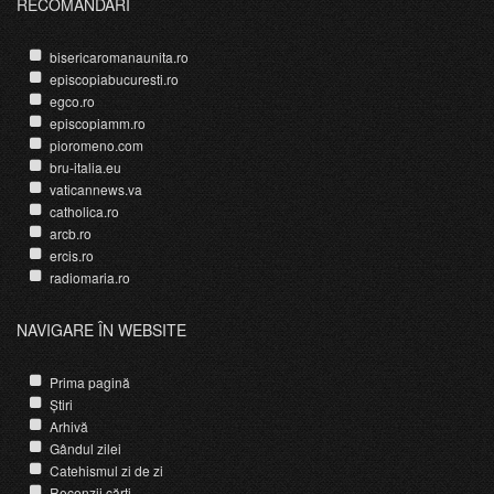
RECOMANDĂRI
bisericaromanaunita.ro
episcopiabucuresti.ro
egco.ro
episcopiamm.ro
pioromeno.com
bru-italia.eu
vaticannews.va
catholica.ro
arcb.ro
ercis.ro
radiomaria.ro
NAVIGARE ÎN WEBSITE
Prima pagină
Știri
Arhivă
Gândul zilei
Catehismul zi de zi
Recenzii cărți