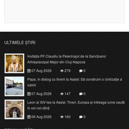
ULTIMELE ȘTIRI
Invitația PF Claudiu la Pelerinajul de la Sanctuarul
Arhiepiscopal Major din Cluj-Napoca
07 Aug 2026
279
0
Papa, în dialog cu tinerii la Assisi: Să construim o civilizație a
iubirii
07 Aug 2026
147
0
Leon al XIV-lea la Assisi: Tineri, Europa și întreaga lume caută
în voi noi sfinți
06 Aug 2026
160
0