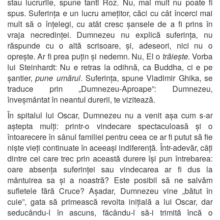
stau lucrurile, spune tanti Roz. Nu, mai mult nu poate fi
spus. Suferința e un lucru amețitor, căci cu cât încerci mai
mult să o înțelegi, cu atât cresc șansele de a fi prins în
vraja necredinței. Dumnezeu nu explică suferința, nu
răspunde cu o altă scrisoare, și, adeseori, nici nu o
oprește. Ar fi prea puțin și nedemn. Nu, El o
trăiește.
Vorba
lui Steinhardt: Nu e retras la odihnă, ca Buddha, ci e pe
șantier,
pune umărul
. Suferința, spune Vladimir Ghika, se
traduce prin „Dumnezeu-Aproape”: Dumnezeu,
înveșmântat în neantul durerii, te vizitează.
În spitalul lui Oscar, Dumnezeu nu a venit așa cum s-ar
aștepta mulți: printr-o vindecare spectaculoasă și o
întoarecere în sânul familiei pentru ceea ce ar fi putut să fie
niște vieți continuate în aceeași indiferență. Într-adevăr, câți
dintre cei care trec prin această durere își pun întrebarea:
oare absența suferinței sau vindecarea ar fi dus la
mântuirea sa și a noastră? Este posibil să ne salvăm
sufletele fără Cruce? Așadar, Dumnezeu vine „bătut în
cuie”, gata să primească revolta inițială a lui Oscar, dar
seducându-l în ascuns, făcându-l să-i trimită încă o