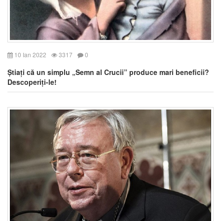
10 Ian 2022
3317
0
Știați că un simplu „Semn al Crucii” produce mari beneficii?
Descoperiți-le!