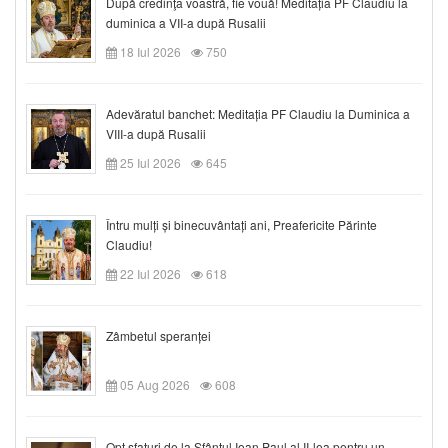
După credinţa voastră, fie vouă! Meditația PF Claudiu la
duminica a VII-a după Rusalii
18 Iul 2026
750
Adevăratul banchet: Meditația PF Claudiu la Duminica a
VIII-a după Rusalii
25 Iul 2026
645
Întru mulți și binecuvântați ani, Preafericite Părinte
Claudiu!
22 Iul 2026
618
Zâmbetul speranței
05 Aug 2026
608
Opt sfaturi de la Sfântul Ioan Paul al II-lea pentru un