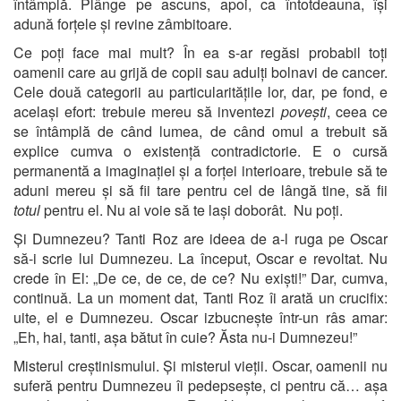
întâmplă. Plânge pe ascuns, apoi, ca întotdeauna, își
adună forțele și revine zâmbitoare.
Ce poți face mai mult? În ea s-ar regăsi probabil toți
oamenii care au grijă de copii sau adulți bolnavi de cancer.
Cele două categorii au particularitățile lor, dar, pe fond, e
același efort: trebuie mereu să inventezi
povești
, ceea ce
se întâmplă de când lumea, de când omul a trebuit să
explice cumva o existență contradictorie. E o cursă
permanentă a imaginației și a forței interioare, trebuie să te
aduni mereu și să fii tare pentru cel de lângă tine, să fii
totul
pentru el. Nu ai voie să te lași doborât. Nu poți.
Și Dumnezeu? Tanti Roz are ideea de a-l ruga pe Oscar
să-i scrie lui Dumnezeu. La început, Oscar e revoltat. Nu
crede în El: „De ce, de ce, de ce? Nu exiști!” Dar, cumva,
continuă. La un moment dat, Tanti Roz îi arată un crucifix:
uite, el e Dumnezeu. Oscar izbucnește într-un râs amar:
„Eh, hai, tanti, așa bătut în cuie? Ăsta nu-i Dumnezeu!”
Misterul creștinismului. Și misterul vieții. Oscar, oamenii nu
suferă pentru Dumnezeu îi pedepsește, ci pentru că… așa