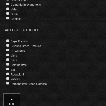
Comentariu evanghelic
Video
Curia
Contact
CATEGORII ARTICOLE
Papa Francisc
Biserica Greco-Catolica
PF Claudiu
Varia
Sfinti
Spiritualitate
Blaj
Rugaciuni
Vatican
Personalitati Greco-Catolice
TOP