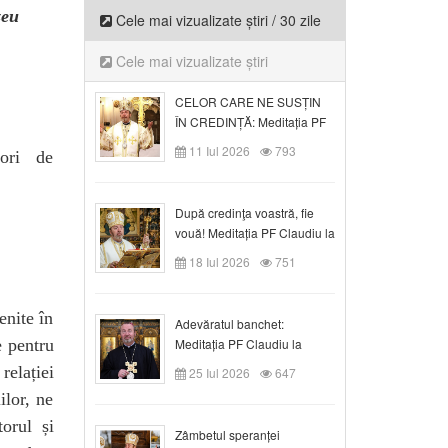
zeu
Cele mai vizualizate știri / 30 zile
Cele mai vizualizate știri
CELOR CARE NE SUSȚIN
ÎN CREDINȚĂ: Meditația PF
Claudiu la Duminica a VI-a
11 Iul 2026
793
tori de
după Rusalii
După credinţa voastră, fie
vouă! Meditația PF Claudiu la
duminica a VII-a după Rusalii
18 Iul 2026
751
enite în
Adevăratul banchet:
e pentru
Meditația PF Claudiu la
Duminica a VIII-a după
relației
25 Iul 2026
647
Rusalii
lor, ne
torul și
Zâmbetul speranței