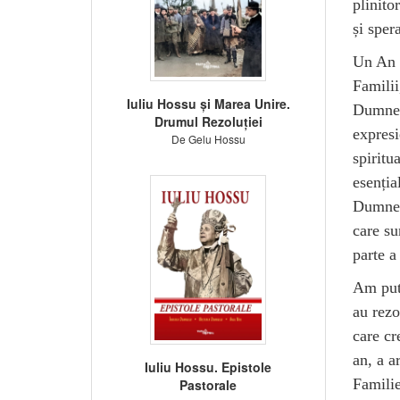
plinito
și sper
Un An P
Famili
Iuliu Hossu și Marea Unire.
Dumneze
Drumul Rezoluției
expres
De Gelu Hossu
spiritu
esenția
Dumneze
care su
parte a
Am putu
au rezo
care cr
an, a a
Iuliu Hossu. Epistole
Famili
Pastorale