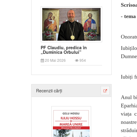
Scriso
- tema 
Onoratu
PF Claudiu, predica în
Iubiți
„Duminica Orbului”
Dumne
20 Mai 2026
954
Iubiți f
Recenzii cărți
Anul bi
Eparhia
viața c
noastr
strădui