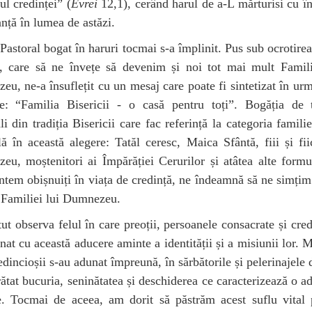
rul credinței” (
Evrei
12,1), cerând harul de a-L mărturisi cu î
anță în lumea de astăzi.
astoral bogat în haruri tocmai s-a împlinit. Pus sub ocrotirea
i, care să ne învețe să devenim și noi tot mai mult Famili
u, ne-a însuflețit cu un mesaj care poate fi sintetizat în ur
ie: “Familia Bisericii - o casă pentru toți”. Bogăția de 
ali din tradiția Bisericii care fac referință la categoria familie
lă în această alegere: Tatăl ceresc, Maica Sfântă, fiii și fii
u, moștenitori ai Împărăției Cerurilor și atâtea alte formu
ntem obișnuiți în viața de credință, ne îndeamnă să ne simțim
 Familiei lui Dumnezeu.
t observa felul în care preoții, persoanele consacrate și cred
nat cu această aducere aminte a identității și a misiunii lor. 
edincioșii s-au adunat împreună, în sărbătorile și pelerinajele 
rătat bucuria, seninătatea și deschiderea ce caracterizează o a
e. Tocmai de aceea, am dorit să păstrăm acest suflu vital 