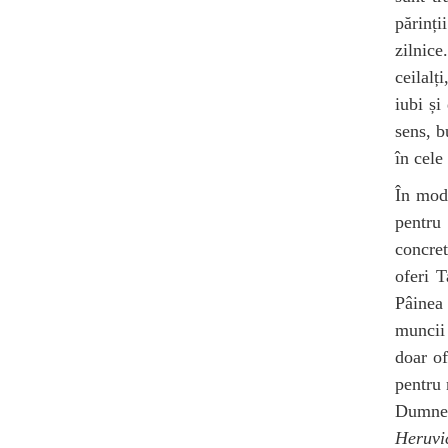
părinți
zilnice
ceilalț
iubi și
sens, b
în cele
În mod 
pentru
concret
oferi T
Pâinea 
muncii 
doar of
pentru 
Dumnez
Heruvi