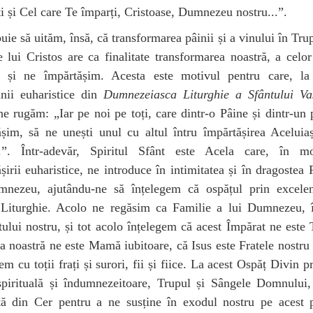
i și Cel care Te împarți, Cristoase, Dumnezeu nostru...”.
uie să uităm, însă, că transformarea pâinii și a vinului în Trup
 lui Cristos are ca finalitate transformarea noastră, a celor
 și ne împărtășim. Acesta este motivul pentru care, la 
unii euharistice din
Dumnezeiasca Liturghie a Sfântului Vas
ne rugăm: „Iar pe noi pe toți, care dintr-o Pâine și dintr-un 
șim, să ne unești unul cu altul întru împărtășirea Aceluia
...”. Într-adevăr, Spiritul Sfânt este Acela care, în m
șirii euharistice, ne introduce în intimitatea și în dragostea 
mnezeu, ajutându-ne să înțelegem că ospățul prin excelen
 Liturghie. Acolo ne regăsim ca Familie a lui Dumnezeu, î
ului nostru, și tot acolo înțelegem că acest Împărat ne este 
noastră ne este Mamă iubitoare, că Isus este Fratele nostru 
em cu toții frați și surori, fii și fiice. La acest Ospăț Divin 
spirituală și îndumnezeitoare, Trupul și Sângele Domnului,
tă din Cer pentru a ne susține în exodul nostru pe acest 