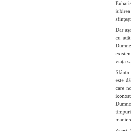
Euharis
iubirea
sfințeș
Dar așa
cu atâ
Dumneze
existen
viață s
Sfânta 
este dă
care no
iconost
Dumnez
timpuri
maniere
Acest A