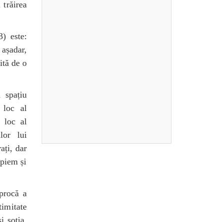
 trăirea
) este:
așadar,
ită de o
n spațiu
 loc al
n loc al
lor lui
ați, dar
opiem și
iprocă a
imitate
i soția,