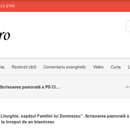
LE ȘTIRI
Invit
nia
Recenzii cărți
Comentariu evanghelic
Video
Curia
L
”Sfânta Liturghie, ospățul Familiei lui Dumnezeu”. Scrisoarea pastorală a PS Claudiu la început de an bisericesc
e-
 Liturghie, ospățul Familiei lui Dumnezeu”. Scrisoarea pastorală a
 la început de an bisericesc