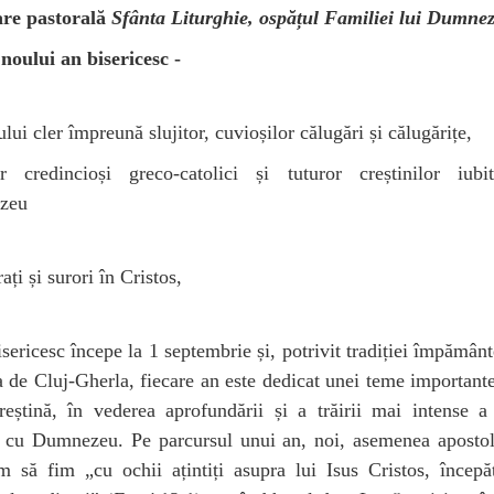
are pastorală
Sfânta Liturghie, ospățul Familiei lui Dumne
noului an bisericesc -
lui cler împreună slujitor, cuvioșilor călugări și călugărițe,
lor credincioși greco-catolici și tuturor creștinilor iubi
zeu
rați și surori în Cristos,
sericesc începe la 1 septembrie și, potrivit tradiției împământ
 de Cluj-Gherla, fiecare an este dedicat unei teme important
reștină, în vederea aprofundării și a trăirii mai intense a 
e cu Dumnezeu. Pe parcursul unui an, noi, asemenea apostoli
m să fim „cu ochii ațintiți asupra lui Isus Cristos, începă