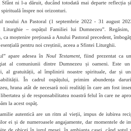
l Sfânt ni l-a dăruit, ducând totodată mai departe reflecția și
 spirituală înspre noi orizonturi.
ul noului An Pastoral (1 septembrie 2022 - 31 august 2023
a Liturghie – ospățul Familiei lui Dumnezeu”. Regăsim, 
, ca moștenire prețioasă a Anului Pastoral precedent, îmbogăț
esențială pentru noi creștinii, aceea a Sfintei Liturghii.
ul” apare adesea în
Noul Testament
, fiind prezentat ca u
egiat al comuniunii dintre Dumnezeu și oameni. Este un
i, al gratuității, al împlinirii noastre spirituale, dar și u
sabilității. În cadrul ospățului, primim abundența daruri
u, hrana atât de necesară noii realități în care am fost inser
 libertatea și de responsabilitatea noastră felul în care ne apr
păm la acest ospăț.
amilie autentică are un ritm al vieții, impus de iubirea rec
lor ei și de numeroasele angajamente, dar momentele de int
ăite de obicei în jurul mesei, în ambianța casei, când soțul ș