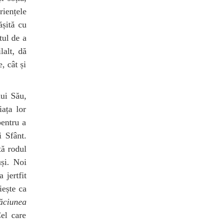
riențele
ășită cu
tul de a
lalt, dă
, cât și
lui Său,
ața lor
pentru a
i Sfânt.
tă rodul
uși. Noi
 jertfit
iește ca
ăciunea
el care