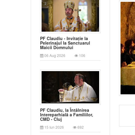
PF Claudiu - Invitație la
Pelerinajul la Sanctuarul
Maicii Domnului
06 Aug 2026
106
PF Claudiu, la Întâlnirea
Intereparhială a Familiilor,
CMD - Cluj
15 Iun 2026
692