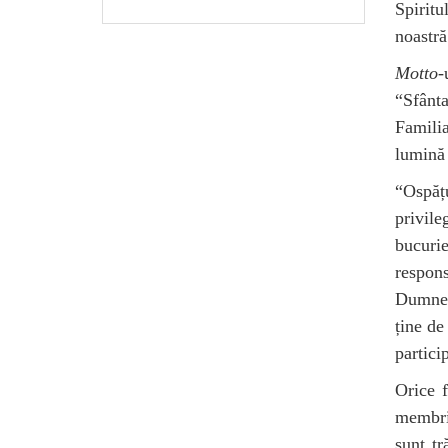
Spiritu
noastră
Motto
-
“Sfânt
Familia
lumină 
“Ospăț
privil
bucurie
respon
Dumneze
ține de
partici
Orice f
membri
sunt tr