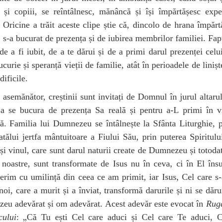
i și copiii, se reîntâlnesc, mănâncă și își împărtășesc expe
. Oricine a trăit aceste clipe știe că, dincolo de hrana împărt
i, s-a bucurat de prezența și de iubirea membrilor familiei. Fap
 de a fi iubit, de a te dărui și de a primi darul prezenței celui
ucurie și speranță vieții de familie, atât în perioadele de liniște
 dificile.
asemănător, creștinii sunt invitați de Domnul în jurul altaru
 a se bucura de prezența Sa reală și pentru a-L primi în vi
ă. Familia lui Dumnezeu se întâlnește la Sfânta Liturghie, 
atălui jertfa mântuitoare a Fiului Său, prin puterea Spiritulu
și vinul, care sunt darul naturii create de Dumnezeu și totoda
noastre, sunt transformate de Isus nu în ceva, ci în El îns
erim cu umilință din ceea ce am primit, iar Isus, Cel care s-a
noi, care a murit și a înviat, transformă darurile și ni se dăru
eu adevărat și om adevărat. Acest adevăr este evocat în
Rug
cului
: „Că Tu ești Cel care aduci și Cel care Te aduci, C