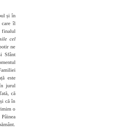
ul și în
 care îl
finalul
ile cel
potir ne
și Sfânt
omentul
Familiei
ță este
n jurul
Tată, că
și că în
primim o
 Pâinea
pământ.