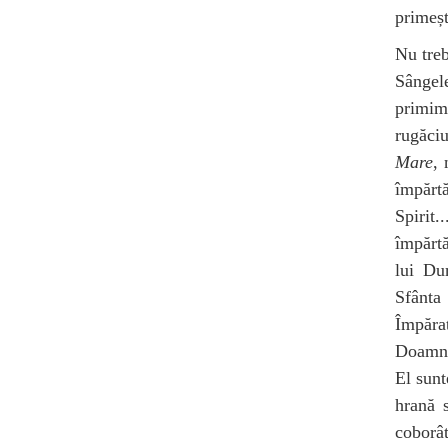
primeșt
Nu treb
Sângele
primim
rugăci
Mare
, 
împărtă
Spirit
împărtă
lui Du
Sfânta
Împărat
Doamna 
El sunt
hrană 
coborâ