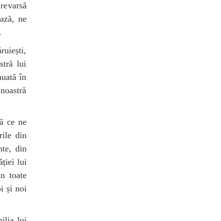
 revarsă
ează, ne
.
ruiești,
tră lui
nuată în
 noastră
ță ce ne
rile din
nte, din
ției lui
n toate
i și noi
ilia lui