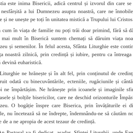
tia este inima Bisericii, adică centrul și izvorul din care se
 nesfârșită a lui Dumnezeu asupra noastră, care ne înnobil
te și ne unește pe toți în unitatea mistică a Trupului lui Cristos
 cum în viața de familie nu poți trăi doar primind, fără să dă
t mai mult în Biserică suntem chemați să dăruim viața noas
u și semenilor. În felul acesta, Sfânta Liturghie este conti
ța noastră zilnică, prin credință și iubire, pentru ca întreaga
ă devină euharistică.
Liturghie ne hrănește și în alt fel, prin conținutul de credin
ruit odată cu binecuvântările, ecteniile, rugăciunile și cântă
i ne împărtășim. Ne hrănește prin icoanele și imaginile sfi
asele și bolțile bisericilor, care ne deschid orizonturile Împără
eu. O bogăție înspre care Biserica, prin învățăturile ei di
le, nu încetează să ne îndrepte, îndemnându-ne să căutăm no
 de a ne apropia de acest tezaur de credință.
n Pastoral va fi dedicat, așadar, Sfintei Liturghii, unde Fam