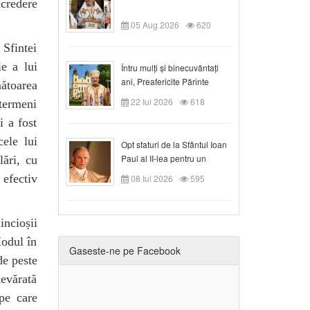
ncredere
05 Aug 2026
620
 Sfintei
e a lui
Întru mulți și binecuvântați
ani, Preafericite Părinte
mătoarea
Claudiu!
22 Iul 2026
618
termeni
i a fost
cele lui
Opt sfaturi de la Sfântul Ioan
Paul al II-lea pentru un
lări, cu
creștin
 efectiv
08 Iul 2026
595
incioșii
Modul în
Gaseste-ne pe Facebook
de peste
devărată
pe care