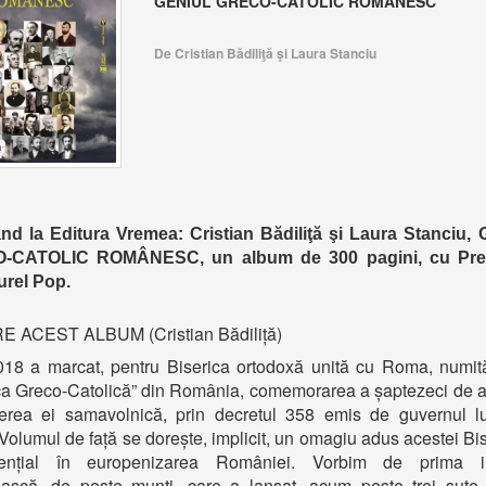
GENIUL GRECO-CATOLIC ROMÂNESC
De Cristian Bădiliţă şi Laura Stanciu
ând la Editura Vremea: Cristian Bădiliţă şi Laura Stanciu,
-CATOLIC ROMÂNESC, un album de 300 pagini, cu Prefa
urel Pop.
 ACEST ALBUM (Cristian Bădiliță)
18 a marcat, pentru Biserica ortodoxă unită cu Roma, numită
ca Greco-Catolică” din România, comemorarea a șaptezeci de a
cerea ei samavolnică, prin decretul 358 emis de guvernul l
Volumul de față se dorește, implicit, un omagiu adus acestei Bis
ențial în europenizarea României. Vorbim de prima ins
ască, de peste munți, care a lansat, acum peste trei sute 