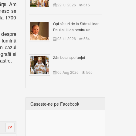
Claudiu!
ărții. Am
22 Iul 2026
615
ânesc se
 la 1700
Opt sfaturi de la Sfântul Ioan
Paul al II-lea pentru un
xt despre
creștin
08 Iul 2026
584
 lumină
în cazul
grafii și
Zâmbetul speranței
astre.
05 Aug 2026
565
Gaseste-ne pe Facebook