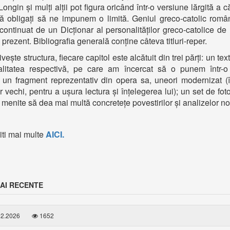
ngin și mulți alții pot figura oricând într-o versiune lărgită a c
să obligați să ne impunem o limită. Geniul greco-catolic rom
continuat de un Dicționar al personalităților greco-catolice de
 prezent. Bibliografia generală conține câteva titluri-reper.
ivește structura, fiecare capitol este alcătuit din trei părți: un te
alitatea respectivă, pe care am încercat să o punem într-o
; un fragment reprezentativ din opera sa, uneori modernizat (
r vechi, pentru a ușura lectura și înțelegerea lui); un set de foto
 menite să dea mai multă concretețe povestirilor și analizelor no
citi mai multe
AICI.
AI RECENTE
2.2026
1652