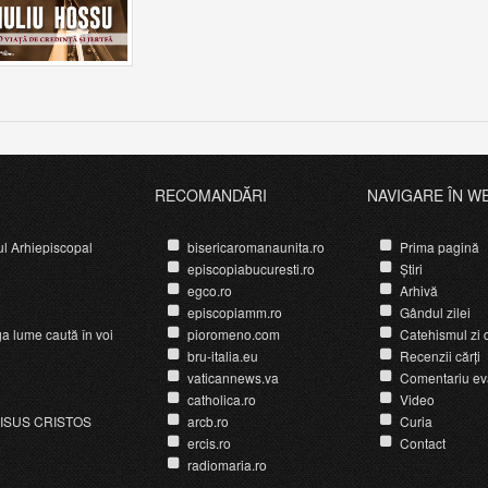
RECOMANDĂRI
NAVIGARE ÎN W
ul Arhiepiscopal
bisericaromanaunita.ro
Prima pagină
episcopiabucuresti.ro
Știri
egco.ro
Arhivă
episcopiamm.ro
Gândul zilei
ga lume caută în voi
pioromeno.com
Catehismul zi d
bru-italia.eu
Recenzii cărți
vaticannews.va
Comentariu ev
catholica.ro
Video
ISUS CRISTOS
arcb.ro
Curia
ercis.ro
Contact
radiomaria.ro