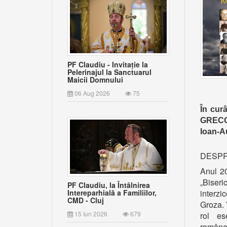
PF Claudiu - Invitație la
Pelerinajul la Sanctuarul
Maicii Domnului
06 Aug 2026
75
În cur
GRECO
Ioan-A
DESPRE
Anul 20
„Biseri
PF Claudiu, la Întâlnirea
interzi
Intereparhială a Familiilor,
CMD - Cluj
Groza. 
15 Iun 2026
679
rol es
române