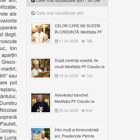
Cele mai vizualizate știri / 30 zile
lizație,
Cele mai vizualizate știri
rete ale
valorile
CELOR CARE NE SUSȚIN
cuperare
ÎN CREDINȚĂ: Meditația PF
 lărgit.
Claudiu la Duminica a VI-a
noscute
11 Iul 2026
789
după Rusalii
uc, Ion
aparțin
După credinţa voastră, fie
i Greco-
vouă! Meditația PF Claudiu la
martiri,
duminica a VII-a după Rusalii
ării” sau
18 Iul 2026
743
oare pot
reșianu,
Adevăratul banchet:
ântului,
Meditația PF Claudiu la
 Dumitru
Duminica a VIII-a după
 Nicolae
25 Iul 2026
642
Rusalii
soprană
Pauleti,
ocișiu,
Întru mulți și binecuvântați
ani, Preafericite Părinte
ne Lucia