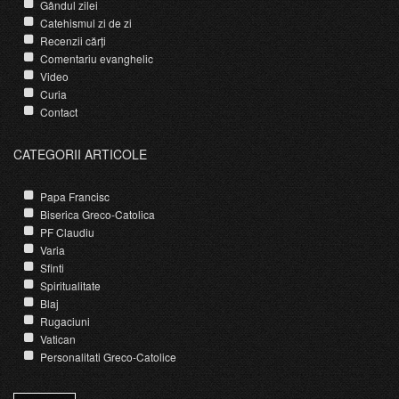
Gândul zilei
Catehismul zi de zi
Recenzii cărți
Comentariu evanghelic
Video
Curia
Contact
CATEGORII ARTICOLE
Papa Francisc
Biserica Greco-Catolica
PF Claudiu
Varia
Sfinti
Spiritualitate
Blaj
Rugaciuni
Vatican
Personalitati Greco-Catolice