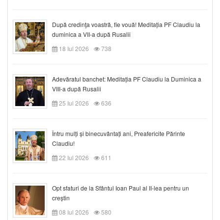
După credinţa voastră, fie vouă! Meditația PF Claudiu la
duminica a VII-a după Rusalii
18 Iul 2026
738
Adevăratul banchet: Meditația PF Claudiu la Duminica a
VIII-a după Rusalii
25 Iul 2026
636
Întru mulți și binecuvântați ani, Preafericite Părinte
Claudiu!
22 Iul 2026
611
Opt sfaturi de la Sfântul Ioan Paul al II-lea pentru un
creștin
08 Iul 2026
580