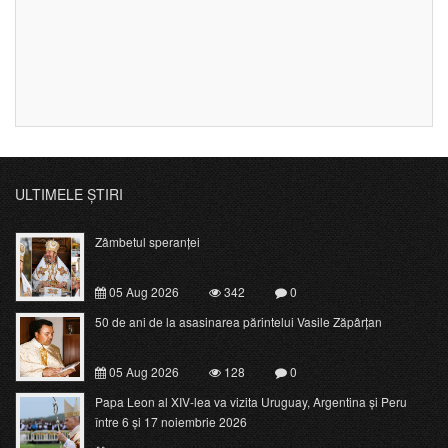
ULTIMELE ȘTIRI
Zâmbetul speranței
05 Aug 2026
342
0
50 de ani de la asasinarea părintelui Vasile Zăpârțan
05 Aug 2026
128
0
Papa Leon al XIV-lea va vizita Uruguay, Argentina și Peru
între 6 și 17 noiembrie 2026