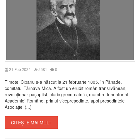
21 Feb 2024
2581
0
Timotei Cipariu s-a născut la 21 februarie 1805, în Pănade,
comitatul Târnava-Mică. A fost un erudit român transilvănean,
revoluționar pașoptist, cleric greco-catolic, membru fondator al
Academiei Române, primul vicepreședinte, apoi președintele
Asociației (...)
CITEȘTE MAI MULT