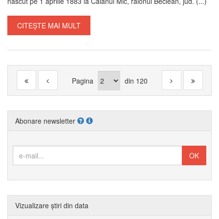
născut pe 1 aprilie 1883 la Căianul Mic, raionul Beclean, jud. (...)
CITEȘTE MAI MULT
Pagina
din
120
Abonare newsletter
Vizualizare știri din data