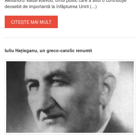
deosebit de importantă la înfăptuirea Unirii (...)
CITEȘTE MAI MULT
Iuliu Hațieganu, un greco-catolic renumit