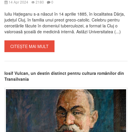
14 Apr 2024
2180
0
Iuliu Hațieganu s-a născut în 14 aprilie 1885, în localitatea Dârja,
județul Cluj, în familia unui preot greco-catolic. Celebru pentru
cercetările făcute în domeniul tuberculozei, a format la Cluj o
valoroasă școală de medicină internă. Astăzi Universitatea (...)
CITEȘTE MAI MULT
Iosif Vulcan, un destin distinct pentru cultura românilor din
Transilvania