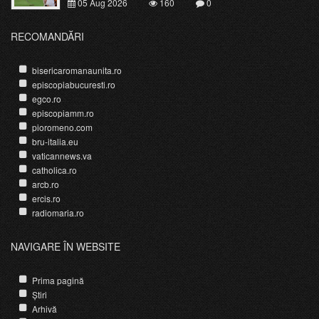
05 Aug 2026
160
0
RECOMANDĂRI
bisericaromanaunita.ro
episcopiabucuresti.ro
egco.ro
episcopiamm.ro
pioromeno.com
bru-italia.eu
vaticannews.va
catholica.ro
arcb.ro
ercis.ro
radiomaria.ro
NAVIGARE ÎN WEBSITE
Prima pagină
Știri
Arhivă