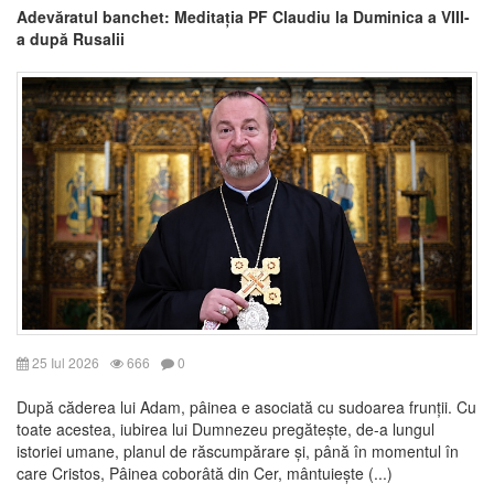
Adevăratul banchet: Meditația PF Claudiu la Duminica a VIII-
a după Rusalii
25 Iul 2026
666
0
După căderea lui Adam, pâinea e asociată cu sudoarea frunții. Cu
toate acestea, iubirea lui Dumnezeu pregătește, de-a lungul
istoriei umane, planul de răscumpărare și, până în momentul în
care Cristos, Pâinea coborâtă din Cer, mântuiește (...)