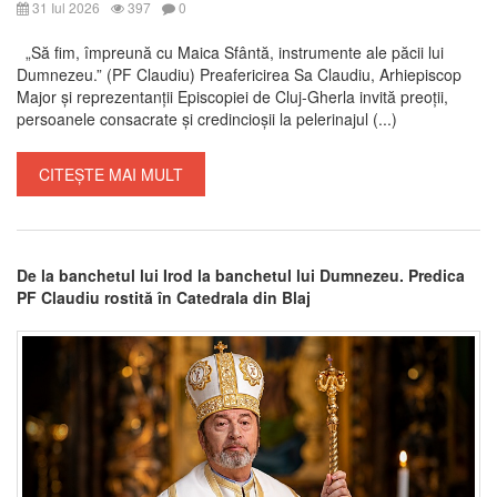
31 Iul 2026
397
0
„Să fim, împreună cu Maica Sfântă, instrumente ale păcii lui
Dumnezeu.” (PF Claudiu) Preafericirea Sa Claudiu, Arhiepiscop
Major și reprezentanții Episcopiei de Cluj-Gherla invită preoții,
persoanele consacrate și credincioșii la pelerinajul (...)
CITEȘTE MAI MULT
De la banchetul lui Irod la banchetul lui Dumnezeu. Predica
PF Claudiu rostită în Catedrala din Blaj