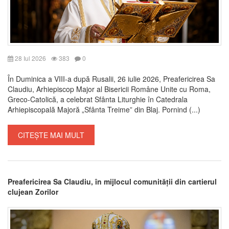
28 Iul 2026
383
0
În Duminica a VIII-a după Rusalii, 26 iulie 2026, Preafericirea Sa
Claudiu, Arhiepiscop Major al Bisericii Române Unite cu Roma,
Greco-Catolică, a celebrat Sfânta Liturghie în Catedrala
Arhiepiscopală Majoră „Sfânta Treime” din Blaj. Pornind (...)
CITEȘTE MAI MULT
Preafericirea Sa Claudiu, în mijlocul comunității din cartierul
clujean Zorilor