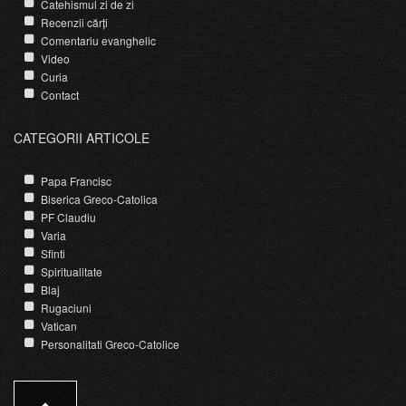
Catehismul zi de zi
Recenzii cărți
Comentariu evanghelic
Video
Curia
Contact
CATEGORII ARTICOLE
Papa Francisc
Biserica Greco-Catolica
PF Claudiu
Varia
Sfinti
Spiritualitate
Blaj
Rugaciuni
Vatican
Personalitati Greco-Catolice