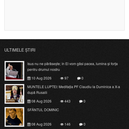
ULTIMELE ȘTIRI
Isus nu ne părăsește; în El vom găsi pacea, lumina și forța
pentru drumul nostru
10 Aug 2026
97
0
MUNTELE LUPTEI: Meditația PF Claudiu la Duminica a X-a
după Rusalii
08 Aug 2026
443
0
SFÂNTUL DOMINIC
08 Aug 2026
146
0