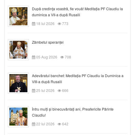
După credinţa voastră, fie vouă! Meditația PF Claudiu la
duminica a VII-a după Rusalii
18 Iul 2026
773
Zâmbetul speranței
05 Aug 2026
708
Adevăratul banchet: Meditația PF Claudiu la Duminica a
VIII-a după Rusalii
25 Iul 2026
666
Întru mulți și binecuvântați ani, Preafericite Părinte
Claudiu!
22 Iul 2026
642