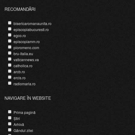
RECOMANDĂRI
bisericaromanaunita.ro
episcopiabucuresti.ro
egco.ro
episcopiamm.ro
pioromeno.com
bru-italia.eu
vaticannews.va
catholica.ro
arcb.ro
ercis.ro
radiomaria.ro
NAVIGARE ÎN WEBSITE
Prima pagină
Știri
Arhivă
Gândul zilei