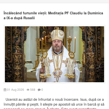
Încălecând furtunile vieții: Meditația PF Claudiu la Duminica
a IX-a după Rusalii
01 Aug 2026
568
0
Ucenicii au astăzi de înfruntat o nouă încercare. Isus, după ce a
înmulțit pâinile și peștii, îi silește pe apostoli să urce în barcă și să
pornească pe mare singuri. Îi silește. Este exact semnificația