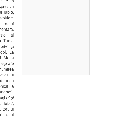
tituie un
pectiva
 iubit),
olilor”.
ntea lui
mentară.
stol al
are Toma
privinţa
gol. La
i Maria
teţe are
enumirea
ţiei lui
ersiunea
nică, la
neric”).
tuşi
ei şi
i iubit”,
itorului
ri, unul