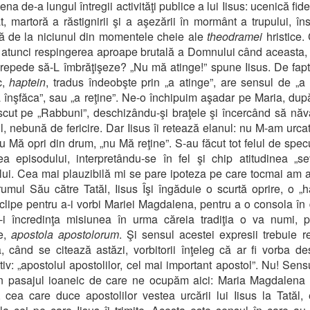
na de-a lungul întregii activităţi publice a lui Iisus: ucenică fid
t, martoră a răstignirii şi a aşezării în mormânt a trupului, îns
tă de la niciunul din momentele cheie ale
theodramei
hristice
 atunci respingerea aproape brutală a Domnului când aceasta
 repede să-L îmbrăţişeze? „Nu mă atinge!” spune Iisus. De fapt
c,
haptein
, tradus îndeobşte prin „a atinge”, are sensul de „a 
a înşfăca”, sau „a reţine”. Ne-o închipuim aşadar pe Maria, dup
cut pe „Rabbuni”, deschizându-şi braţele şi încercând să nă
l, nebună de fericire. Dar Iisus îi retează elanul: nu M-am urcat
nu Mă opri din drum, „nu Mă reţine”. S-au făcut tot felul de specu
a episodului, interpretându-se în fel şi chip atitudinea „s
i. Cea mai plauzibilă mi se pare ipoteza pe care tocmai am 
rumul Său către Tatăl, Iisus Îşi îngăduie o scurtă oprire, o „h
clipe pentru a-i vorbi Mariei Magdalena, pentru a o consola în
a-i încredinţa misiunea în urma căreia tradiţia o va numi, 
te,
apostola apostolorum
. Şi sensul acestei expresii trebuie re
 când se citează astăzi, vorbitorii înţeleg că ar fi vorba d
tiv: „apostolul apostolilor, cel mai important apostol”. Nu! Sens
n pasajul ioaneic de care ne ocupăm aici: Maria Magdalena 
, cea care duce apostolilor vestea urcării lui Iisus la Tatăl,