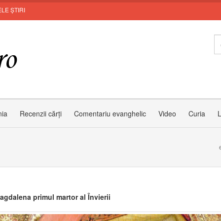
LE ȘTIRI
Invit
nia
Recenzii cărți
Comentariu evanghelic
Video
Curia
L
agdalena primul martor al Învierii