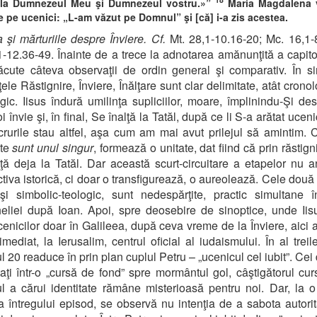
 la Dumnezeul Meu şi Dumnezeul vostru.»”
Maria Magdalena v
e pe ucenici: „L-am văzut pe Domnul” şi [că] i-a zis acestea.
a şi mărturiile despre Înviere. Cf.
Mt. 28,1-10.16-20; Mc. 16,1-
1-12.36-49. Înainte de a trece la adnotarea amănunţită a capito
ăcute câteva observaţii de ordin general şi comparativ. În si
ele Răstignire, Înviere, Înălţare sunt clar delimitate, atât cronol
ogic. Iisus îndură umilinţa supliciilor, moare, împlinindu-Şi des
 învie şi, în final, Se înalţă la Tatăl, după ce li S-a arătat uceni
crurile stau altfel, aşa cum am mai avut prilejul să amintim. C
te
sunt unul singur
, formează o unitate, dat fiind că prin răstign
ţă deja la Tatăl. Dar această scurt-circuitare a etapelor nu 
tiva istorică, ci doar o transfigurează, o aureolează. Cele două 
 şi simbolic-teologic, sunt nedespărţite, practic simultane 
liei după Ioan. Apoi, spre deosebire de sinoptice, unde Iis
cenicilor doar în Galileea, după ceva vreme de la Înviere, aici ap
imediat, la Ierusalim, centrul oficial al iudaismului. În al treil
l 20 readuce în prin plan cuplul Petru – „ucenicul cel iubit”. Cei
aţi într-o „cursă de fond” spre mormântul gol, câştigătorul curs
l a cărui identitate rămâne misterioasă pentru noi. Dar, la o
a întregului episod, se observă nu intenţia de a sabota autorit