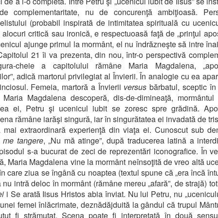
i de a i-o completa. Între Petru şi „ucenicul iubit de Iisus” se ins
 de complementaritate, nu de concurenţă ambiţioasă. Pers
listului (probabil inspirată de intimitatea spirituală cu ucenicul
 alocuri critică sau ironică, e respectuoasă faţă de „prinţul apost
enicul ajunge primul la mormânt, el nu îndrăzneşte să intre înai
Capitolul 21 îi va prezenta, din nou, într-o perspectivă comple
gura-cheie a capitolului rămâne Maria Magdalena, „apo
ilor”, adică martorul privilegiat al Învierii. În analogie cu ea ap
nciosul. Femeia, martoră a Învierii
versus
bărbatul, sceptic în 
ii. Maria Magdalena descoperă, dis-de-dimineaţă, mormântul 
ea ei, Petru şi ucenicul iubit se zoresc spre grădină. Apo
na rămâne iarăşi singură, iar în singurătatea ei invadată de tris
 mai extraordinară experienţă din viaţa ei. Cunoscut sub d
i me tangere
, „Nu mă atinge”, după traducerea latină a interdic
episodul s-a bucurat de zeci de reprezentări iconografice. În v
ă, Maria Magdalena vine la mormânt neînsoţită de vreo altă uce
în care ziua se îngână cu noaptea (textul spune că „era încă întu
 nu intră deloc în mormânt (rămâne mereu „afară”, de strajă) to
ei
i Se arată Iisus Hristos abia înviat. Nu lui Petru, nu „uceniculu
 unei femei înlăcrimate, deznădăjduită la gândul că trupul Mântu
utut fi strămutat. Scena poate fi interpretată în două sensu