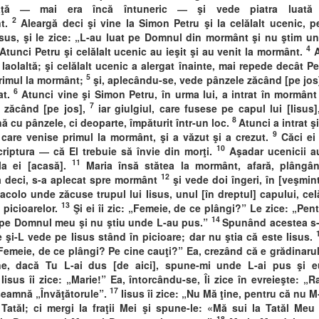
aţă ― mai era încă întuneric ― şi vede piatra luat
2
t.
Aleargă deci şi vine la Simon Petru şi la celălalt ucenic, pe
isus, şi le zice: „L-au luat pe Domnul din mormânt şi nu ştim u
4
Atunci Petru şi celălalt ucenic au ieşit şi au venit la mormânt.
A
laolaltă; şi celălalt ucenic a alergat înainte, mai repede decât Pe
5
rimul la mormânt;
şi, aplecându-se, vede pânzele zăcând [pe jos]
6
at.
Atunci vine şi Simon Petru, în urma lui, a intrat în mormânt
7
 zăcând [pe jos],
iar giulgiul, care fusese pe capul lui [Iisus]
8
ă cu pânzele, ci deoparte, împăturit într-un loc.
Atunci a intrat şi
9
 care venise primul la mormânt, şi a văzut şi a crezut.
Căci ei
10
criptura ― că El trebuie să învie din morţi.
Aşadar ucenicii a
11
la ei [acasă].
Maria însă stătea la mormânt, afară, plâng
12
 deci, s-a aplecat spre mormânt
şi vede doi îngeri, în [veşmint
acolo unde zăcuse trupul lui Iisus, unul [în dreptul] capului, celă
13
 picioarelor.
Şi ei îi zic: „Femeie, de ce plângi?” Le zice: „Pent
14
 pe Domnul meu şi nu ştiu unde L-au pus.”
Spunând acestea s-
e şi-L vede pe Iisus stând în picioare; dar nu ştia că este Iisus.
Femeie, de ce plângi? Pe cine cauţi?” Ea, crezând că e grădinarul,
e, dacă Tu L-ai dus [de aici], spune-mi unde L-ai pus şi eu
Iisus îi zice: „Marie!” Ea, întorcându-se, Îi zice în evreieşte: „R
17
seamnă „Învăţătorule”.
Iisus îi zice: „Nu Mă ţine, pentru că nu M
 Tatăl; ci mergi la fraţii Mei şi spune-le: «Mă sui la Tatăl Meu 
18