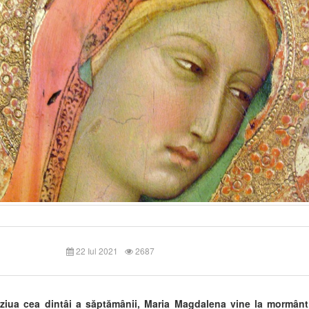
22 Iul 2021
2687
ziua cea dintâi a săptămânii, Maria Magdalena vine la mormânt