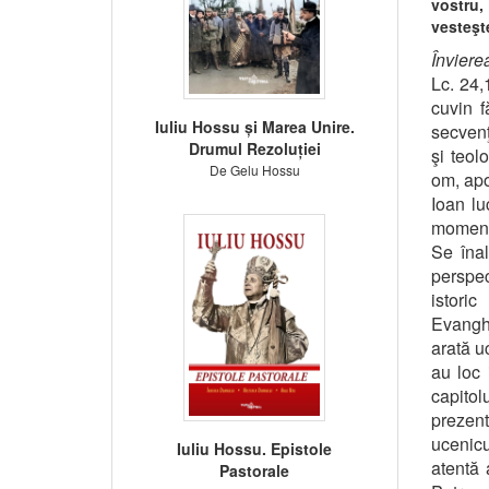
vostru,
vesteşt
Înviere
Lc. 24,
cuvin f
Iuliu Hossu și Marea Unire.
secvenţ
Drumul Rezoluției
şi teol
De Gelu Hossu
om, apoi
Ioan lu
momen
Se înal
perspec
istoric
Evanghe
arată u
au loc 
capitolu
prezent
ucenicu
Iuliu Hossu. Epistole
atentă 
Pastorale