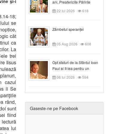
ine şi-i
ani, Preafericite Părinte
Claudiu!
22 Iul 2026
618
8.14-18;
lului se
noptice,
Zâmbetul speranței
ogic cât
tinul ca
05 Aug 2026
608
cilor. La
ele trei
ire Iisus
Opt sfaturi de la Sfântul Ioan
anulează
Paul al II-lea pentru un
creștin
planuri,
08 Iul 2026
594
în cazul
us li Se
ariţiile
ea rând,
 doi sunt
Gaseste-ne pe Facebook
ei fiind
 lectură
atea lui