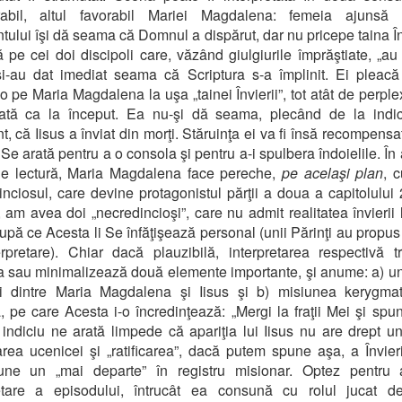
rabil, altul favorabil Mariei Magdalena: femeia ajunsă 
ului îşi dă seama că Domnul a dispărut, dar nu pricepe taina Învi
pe cei doi discipoli care, văzând giulgiurile împrăştiate, „au 
i-au dat imediat seama că Scriptura s-a împlinit. Ei pleacă
o pe Maria Magdalena la uşa „tainei Învierii”, tot atât de perple
şată ca la început. Ea nu-şi dă seama, plecând de la indici
, că Iisus a înviat din morţi. Stăruinţa ei va fi însă recompensat
i Se arată pentru a o consola şi pentru a-i spulbera îndoielile. În
de lectură, Maria Magdalena face pereche,
pe
acelaşi plan
, 
nciosul, care devine protagonistul părţii a doua a capitolului 
 am avea doi „necredincioşi”, care nu admit realitatea învierii l
upă ce Acesta li Se înfăţişează personal (unii Părinţi au propus 
rpretare). Chiar dacă plauzibilă, interpretarea respectivă 
 sau minimalizează două elemente importante, şi anume: a) un
rii dintre Maria Magdalena şi Iisus şi b) misiunea kerygma
, pe care Acesta i-o încredinţează: „Mergi la fraţii Mei şi spu
 indiciu ne arată limpede că apariţia lui Iisus nu are drept u
rea ucenicei şi „ratificarea”, dacă putem spune aşa, a Învieri
une un „mai departe” în registru misionar. Optez pentru 
retare a episodului, întrucât ea consună cu rolul jucat d