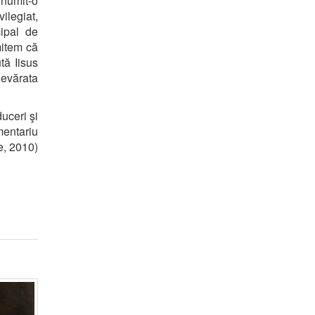
 numit-o
vilegiat,
cipal de
mitem că
tă Iisus
devărata
duceri şi
entariu
e, 2010)