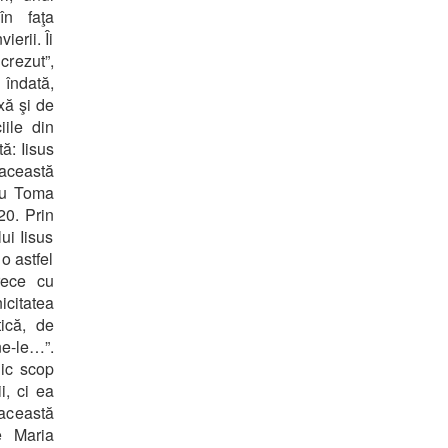
în faţa
erii. Îi
crezut”,
 îndată,
xă şi de
ile din
ă: Iisus
 această
cu Toma
20. Prin
ui Iisus
o astfel
trece cu
icitatea
tică, de
ne-le…”.
nic scop
i, ci ea
această
e Maria