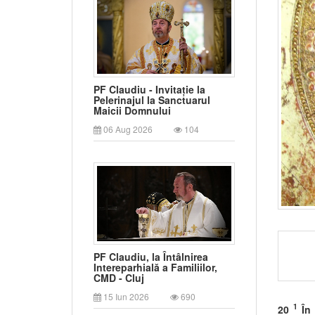
PF Claudiu - Invitație la
Pelerinajul la Sanctuarul
Maicii Domnului
06 Aug 2026
104
PF Claudiu, la Întâlnirea
Intereparhială a Familiilor,
CMD - Cluj
15 Iun 2026
690
1
20
În 