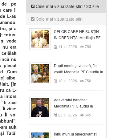
ă de pe
Cele mai vizualizate știri / 30 zile
 care îl
nde L-au
Cele mai vizualizate știri
mândoi
tru, şi a
CELOR CARE NE SUSȚIN
; totuşi
ÎN CREDINȚĂ: Meditația PF
 şi vede
Claudiu la Duminica a VI-a
, nu era
11 Iul 2026
793
după Rusalii
 celălalt
 încă nu
u plecat
După credinţa voastră, fie
ând. Cum
vouă! Meditația PF Claudiu la
e] albe,
duminica a VII-a după Rusalii
18 Iul 2026
750
lalt, [în
ru că L-
a întors
Adevăratul banchet:
15
Îi zice
Meditația PF Claudiu la
 Îi zice:
Duminica a VIII-a după
 Îl voi
25 Iul 2026
645
Rusalii
abbuni”,
-am suit
şi Tatăl
Întru mulți și binecuvântați