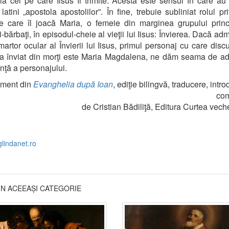
 la cei pe care Iisus îi trimite. Acesta este sensul în care au
 latini „apostola apostolilor”. În fine, trebuie subliniat rolul pri
e care îl joacă Maria, o femeie din marginea grupului prin
i-bărbaţi, în episodul-cheie al vieţii lui Iisus: Învierea. Dacă ad
martor ocular al Învierii lui Iisus, primul personaj cu care discu
a înviat din morţi este Maria Magdalena, ne dăm seama de a
nţă a personajului.
gment din
Evanghelia după Ioan
, ediţie bilingvă, traducere, intro
com
de Cristian Bădiliţă, Editura Curtea vech
glindanet.ro
DIN ACEEAȘI CATEGORIE