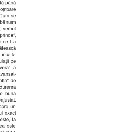
elă până
oţitoare
. Cum se
, bănuim
, verbul
prinde”,
ă ce L-a
vălească
 încă la
laţii pe
everă” a
avansat-
altă” de
 durerea
pe bună
ajustat.
espre un
ul exact
este, la
 ea este