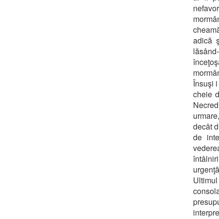
nefavo
mormânt
cheamă 
adică ş
lăsând-
înceţo
mormânt
Însuşi 
cheie 
Necredi
urmare,
decât d
de inte
vederea
întâlni
urgenţă
Ultimul
consola
presup
interp