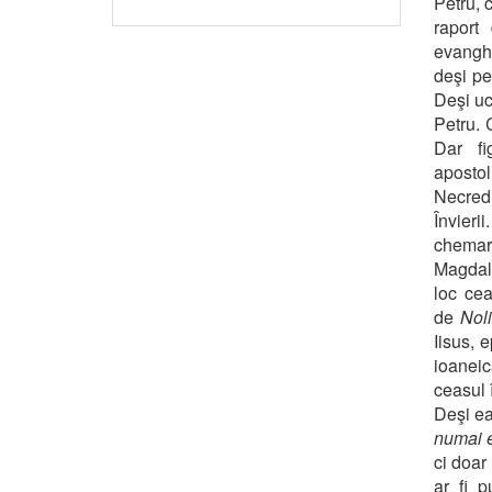
Petru, c
raport
evanghe
deşi pe
Deşi uc
Petru. 
Dar fi
apostol
Necredi
Învier
chemar
Magdale
loc cea
de
Nol
Iisus, 
ioaneic
ceasul 
Deşi ea
numai 
ci doar
ar fi p