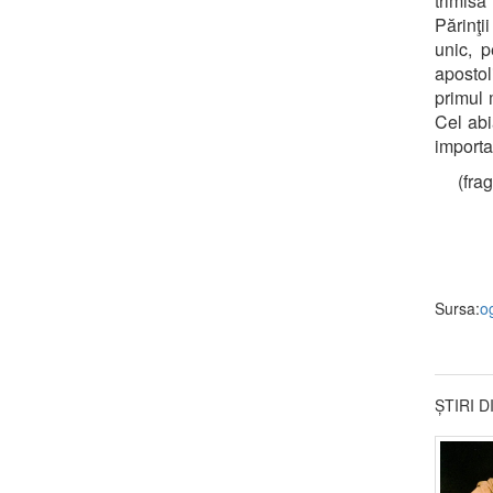
trimisă
Părinţii
unic, p
apostol
primul 
Cel abi
importa
(fra
Sursa:
o
ȘTIRI 