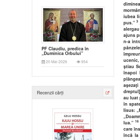
dimine
mormân
iubea I
3
pus.”
alergau 
ajuns p
n-a intr
pânzele
PF Claudiu, predica în
„Duminica Orbului”
împreun
ucenic,
20 Mai 2026
954
ştiau S
înapoi 
plângea
aşezaţi 
dreptul]
Recenzii cărți
au luat
în spat
Iisus: „
„Doamn
16
lua.”
care în
încă la