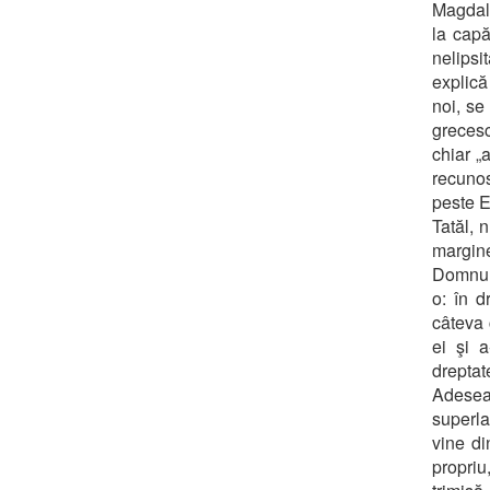
Magdale
la capă
nelipsi
explică
noi, se
greces
chiar „
recunos
peste E
Tatăl, 
margine
Domnulu
o: în d
câteva 
ei şi 
drepta
Adesea,
superla
vine di
propriu