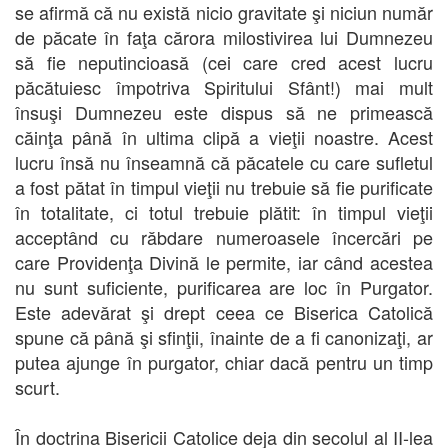
se afirmă că nu există nicio gravitate şi niciun număr
de păcate în faţa cărora milostivirea lui Dumnezeu
să fie neputincioasă (cei care cred acest lucru
păcătuiesc împotriva Spiritului Sfânt!) mai mult
însuşi Dumnezeu este dispus să ne primească
căinţa până în ultima clipă a vieţii noastre. Acest
lucru însă nu înseamnă că păcatele cu care sufletul
a fost pătat în timpul vieţii nu trebuie să fie purificate
în totalitate, ci totul trebuie plătit: în timpul vieţii
acceptând cu răbdare numeroasele încercări pe
care Providenţa Divină le permite, iar când acestea
nu sunt suficiente, purificarea are loc în Purgator.
Este adevărat şi drept ceea ce Biserica Catolică
spune că până şi sfinţii, înainte de a fi canonizaţi, ar
putea ajunge în purgator, chiar dacă pentru un timp
scurt.
În doctrina Bisericii Catolice deja din secolul al II-lea