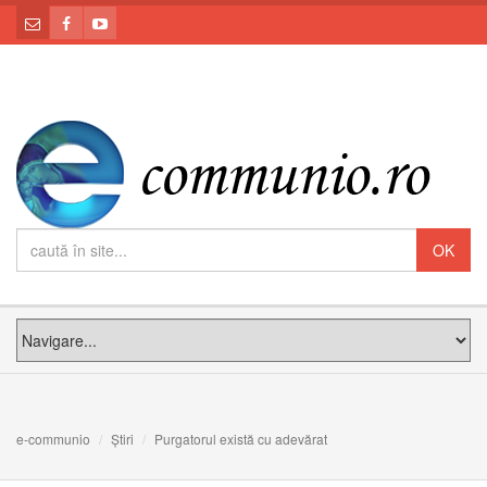
e-communio
Știri
Purgatorul există cu adevărat