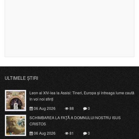
ULTIMELE ȘTIRI
Leon al XIV-lea la Assisi: Tineri, Europa și întreaga lume caută
în voi noi sfinți
06 Aug 2026
88
0
SCHIMBAREA LA FAŢĂ A DOMNULUI NOSTRU ISUS
CRISTOS
06 Aug 2026
81
0