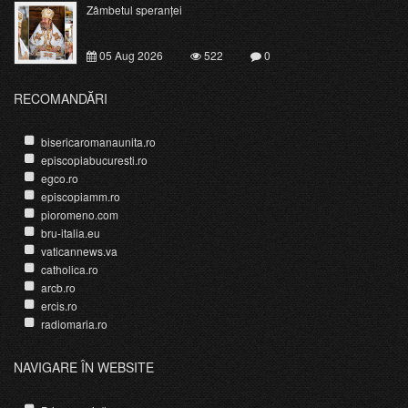
Zâmbetul speranței
05 Aug 2026
522
0
RECOMANDĂRI
bisericaromanaunita.ro
episcopiabucuresti.ro
egco.ro
episcopiamm.ro
pioromeno.com
bru-italia.eu
vaticannews.va
catholica.ro
arcb.ro
ercis.ro
radiomaria.ro
NAVIGARE ÎN WEBSITE