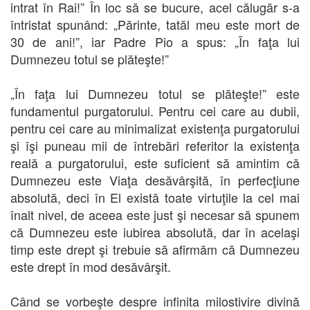
intrat în Rai!” În loc să se bucure, acel călugăr s-a
întristat spunând: „Părinte, tatăl meu este mort de
30 de ani!”, iar Padre Pio a spus: „În faţa lui
Dumnezeu totul se plăteşte!”
„În faţa lui Dumnezeu totul se plăteşte!” este
fundamentul purgatorului. Pentru cei care au dubii,
pentru cei care au minimalizat existenţa purgatorului
şi îşi puneau mii de întrebări referitor la existenţa
reală a purgatorului, este suficient să amintim că
Dumnezeu este Viaţa desăvârşită, în perfecţiune
absolută, deci în El există toate virtuţile la cel mai
înalt nivel, de aceea este just şi necesar să spunem
că Dumnezeu este iubirea absolută, dar în acelaşi
timp este drept şi trebuie să afirmăm că Dumnezeu
este drept în mod desăvârşit.
Când se vorbeşte despre infinita milostivire divină