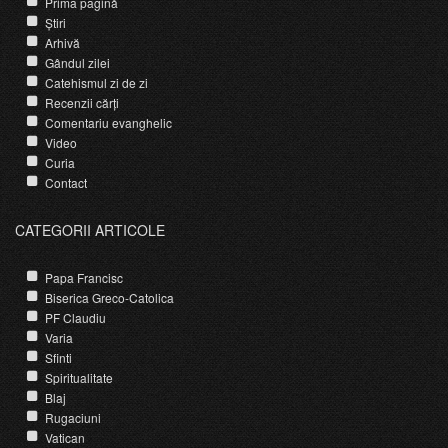
Prima pagină
Știri
Arhivă
Gândul zilei
Catehismul zi de zi
Recenzii cărți
Comentariu evanghelic
Video
Curia
Contact
CATEGORII ARTICOLE
Papa Francisc
Biserica Greco-Catolica
PF Claudiu
Varia
Sfinti
Spiritualitate
Blaj
Rugaciuni
Vatican