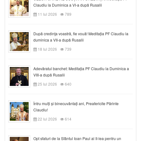
Claudiu la Duminica a VI-a după Rusalii
11 Iul 2026
789
După credinţa voastră, fie vouă! Meditația PF Claudiu la
duminica a VII-a după Rusalii
18 Iul 2026
739
Adevăratul banchet: Meditația PF Claudiu la Duminica a
VIII-a după Rusalii
25 Iul 2026
640
Întru mulți și binecuvântați ani, Preafericite Părinte
Claudiu!
22 Iul 2026
614
Opt sfaturi de la Sfântul Ioan Paul al II-lea pentru un