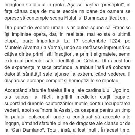
imaginea Copilului în grotă. Aşa se năştea “presepiul”, în
faţa căruia deja de multe secole milioane de oameni se
opresc să contemple scena Fiului lui Dumnezeu făcut om.
Din punct de vedere uman, s-ar putea spune că Francisc
îşi împlinise opera, dar, în realitate, mai exista o ultimă
etapă, foarte importantă. La 17 septembrie 1224, pe
Muntele Alverna (la Verna), unde se retrăsese împreună cu
câţiva dintre primii săi însoţitori, a primit stigmatele, semn
extern al perfectei sale identităţi cu Cristos. Din acest loc
de experienţe mistice profunde, a trebuit însă să coboare
datorită sănătăţii sale ajunse la extrem, când vederea îi
dispăruse aproape complet şi hemoptiziile se repetau.
Acceptând sfaturile fratelui Ilie şi ale cardinalului Ugolino,
s-a supus, la Rieti, îngrijirii medicilor curţii papale,
suportând durerile cauterizărilor inutile pentru recuperarea
vederii, apoi s-a întors la Assisi, ca oaspete pentru un timp
în palatul episcopal, unde a continuat să accepte alte
îngrijiri, urmând sfaturile pline de dragoste ale clariselor de
la “San Damiano”. Totul, însă, a fost inutil. În acest timp,