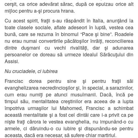
cerşit, ca orice adevărat sărac, după ce epuizau orice alt
mijloc pentru a-şi procura hrana.
Cu acest spirit, fraţii s-au răspândit în Italia, anunţând la
toate clasele sociale, aflate adeseori în luptă, vestea cea
bună, care se rezuma în binomul “Pace şi bine”. Roadele
nu erau numai convertirile păcătoşilor înrăiţi, reconcilierea
dintre duşmani cu vechi rivalităţi, dar şi adunarea
persoanelor ce doreau să urmeze idealul Sărăcuţului din
Assisi.
Nu cruciadele, ci iubirea
Francisc dorea pentru sine şi pentru fraţii săi
evanghelizarea necredincioşilor şi, în special, a sarazinilor,
cum erau numiţi pe atunci musulmanii. Dacă, încă pe
timpul său, mentalitatea creştinilor era aceea de a lupta
împotriva urmaşilor lui Mahomed, Francisc a schimbat
această mentalitate şi a fost cel dintâi care i-a privit ca pe
nişte fraţi cărora le vestea evanghelia, nu impunând-o cu
armele, ci dăruindu-o cu iubire şi dispunându-se pentru
aceasta, dacă era necesar, să sufere chiar martiriul.