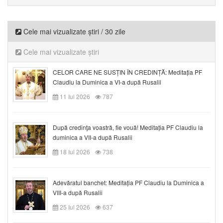
Cele mai vizualizate știri / 30 zile
Cele mai vizualizate știri
CELOR CARE NE SUSȚIN ÎN CREDINȚĂ: Meditația PF
Claudiu la Duminica a VI-a după Rusalii
11 Iul 2026
787
După credinţa voastră, fie vouă! Meditația PF Claudiu la
duminica a VII-a după Rusalii
18 Iul 2026
738
Adevăratul banchet: Meditația PF Claudiu la Duminica a
VIII-a după Rusalii
25 Iul 2026
637