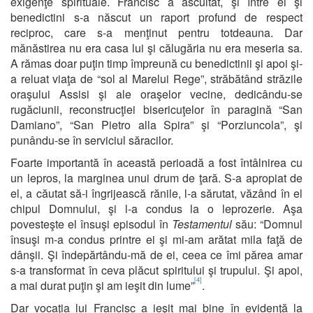
exigenţe spirituale. Francisc a ascultat, şi între el şi
benedictini s-a născut un raport profund de respect
reciproc, care s-a menţinut pentru totdeauna. Dar
mănăstirea nu era casa lui şi călugăria nu era meseria sa.
A rămas doar puţin timp împreună cu benedictinii şi apoi şi-
a reluat viaţa de “sol al Marelui Rege”, străbătând străzile
oraşului Assisi şi ale oraşelor vecine, dedicându-se
rugăciunii, reconstrucţiei bisericuţelor în paragină “San
Damiano”, “San Pietro alla Spira” şi “Porziuncola”, şi
punându-se în serviciul săracilor.
Foarte importantă în această perioadă a fost întâlnirea cu
un lepros, la marginea unui drum de ţară. S-a apropiat de
el, a căutat să-i îngrijească rănile, l-a sărutat, văzând în el
chipul Domnului, şi l-a condus la o leprozerie. Aşa
povesteşte el însuşi episodul în
Testamentul
său: “Domnul
însuşi m-a condus printre ei şi mi-am arătat mila faţă de
dânşii. Şi îndepărtându-mă de ei, ceea ce îmi părea amar
s-a transformat în ceva plăcut spiritului şi trupului. Şi apoi,
[4]
a mai durat puţin şi am ieşit din lume”
.
Dar vocaţia lui Francisc a ieşit mai bine în evidenţă la