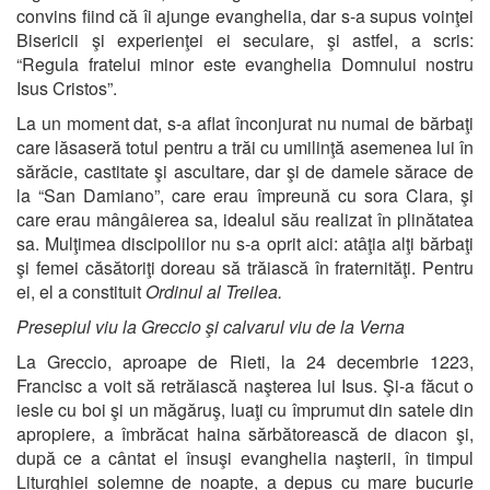
convins fiind că îi ajunge evanghelia, dar s-a supus voinţei
Bisericii şi experienţei ei seculare, şi astfel, a scris:
“Regula fratelui minor este evanghelia Domnului nostru
Isus Cristos”.
La un moment dat, s-a aflat înconjurat nu numai de bărbaţi
care lăsaseră totul pentru a trăi cu umilinţă asemenea lui în
sărăcie, castitate şi ascultare, dar şi de damele sărace de
la “San Damiano”, care erau împreună cu sora Clara, şi
care erau mângâierea sa, idealul său realizat în plinătatea
sa. Mulţimea discipolilor nu s-a oprit aici: atâţia alţi bărbaţi
şi femei căsătoriţi doreau să trăiască în fraternităţi. Pentru
ei, el a constituit
Ordinul al Treilea.
Presepiul viu la Greccio şi calvarul viu de la Verna
La Greccio, aproape de Rieti, la 24 decembrie 1223,
Francisc a voit să retrăiască naşterea lui Isus. Şi-a făcut o
iesle cu boi şi un măgăruş, luaţi cu împrumut din satele din
apropiere, a îmbrăcat haina sărbătorească de diacon şi,
după ce a cântat el însuşi evanghelia naşterii, în timpul
Liturghiei solemne de noapte, a depus cu mare bucurie