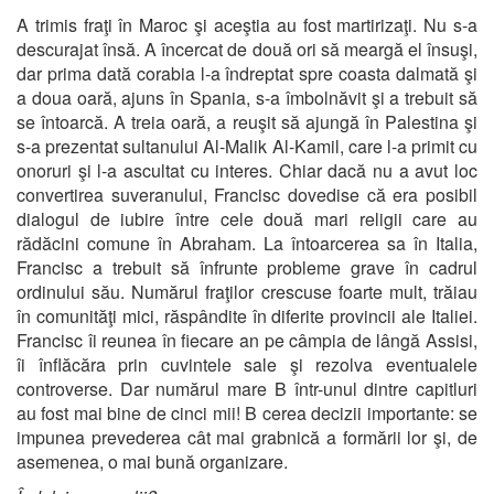
A trimis fraţi în Maroc şi aceştia au fost martirizaţi. Nu s-a
descurajat însă. A încercat de două ori să meargă el însuşi,
dar prima dată corabia l-a îndreptat spre coasta dalmată şi
a doua oară, ajuns în Spania, s-a îmbolnăvit şi a trebuit să
se întoarcă. A treia oară, a reuşit să ajungă în Palestina şi
s-a prezentat sultanului Al-Malik Al-Kamil, care l-a primit cu
onoruri şi l-a ascultat cu interes. Chiar dacă nu a avut loc
convertirea suveranului, Francisc dovedise că era posibil
dialogul de iubire între cele două mari religii care au
rădăcini comune în Abraham. La întoarcerea sa în Italia,
Francisc a trebuit să înfrunte probleme grave în cadrul
ordinului său. Numărul fraţilor crescuse foarte mult, trăiau
în comunităţi mici, răspândite în diferite provincii ale Italiei.
Francisc îi reunea în fiecare an pe câmpia de lângă Assisi,
îi înflăcăra prin cuvintele sale şi rezolva eventualele
controverse. Dar numărul mare B într-unul dintre capitluri
au fost mai bine de cinci mii! B cerea decizii importante: se
impunea prevederea cât mai grabnică a formării lor şi, de
asemenea, o mai bună organizare.