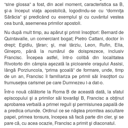
“sine glossa” a fost, din acel moment, caracteristica sa B,
şi-a început viaţa apostolică, logodindu-se cu “domniţa
Sărăcia” şi predicând cu exemplul şi cu cuvântul vestea
cea bună, asemenea primilor apostoli.
Nu după mult timp, au apărut şi primii însoţitori: Bernard de
Quintavalle, un comerciant bogat; Pietro Cattani, doctor în
drept; Egidiu, ţăran; şi, mai târziu, Leon, Rufin, Elia,
Ginepro, până la numărul de doisprezece, inclusiv
Francisc. Începea astfel, într-o colibă din localitatea
Rivotorto din câmpia aşezată la picioarele oraşului Assisi,
lângă Porziuncola, “prima şcoală” de formare, unde, timp
de un an, Francisc îi familiariza pe primii săi însoţitori cu
frumuseţea carismei pe care Dumnezeu i-a dat-o.
Într-o nouă călătorie la Roma B de această dată, la sfatul
episcopului şi a primilor săi tovarăşi B, Francisc a obţinut
aprobarea verbală a primei reguli şi permisiunea papală de
a predica oriunde. Ordinul ce se năştea promitea ascultare
papei, primea tonsura, începea să facă parte din cler, şi se
pare că, cu acea ocazie, Francisc a primit şi diaconatul.