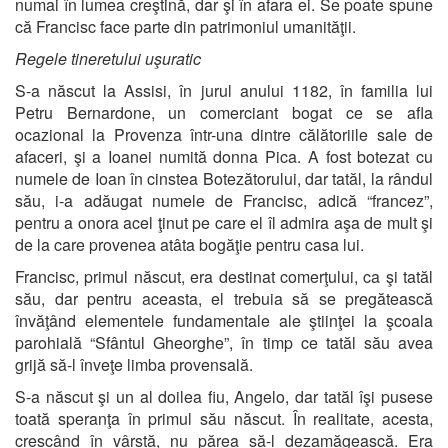
numai în lumea creştină, dar şi în afara ei. Se poate spune
că Francisc face parte din patrimoniul umanităţii.
Regele tineretului uşuratic
S-a născut la Assisi, în jurul anului 1182, în familia lui
Petru Bernardone, un comerciant bogat ce se afla
ocazional la Provenza într-una dintre călătoriile sale de
afaceri, şi a Ioanei numită donna Pica. A fost botezat cu
numele de Ioan în cinstea Botezătorului, dar tatăl, la rândul
său, i-a adăugat numele de Francisc, adică “francez”,
pentru a onora acel ţinut pe care el îl admira aşa de mult şi
de la care provenea atâta bogăţie pentru casa lui.
Francisc, primul născut, era destinat comerţului, ca şi tatăl
său, dar pentru aceasta, el trebuia să se pregătească
învăţând elementele fundamentale ale ştiinţei la şcoala
parohială “Sfântul Gheorghe”, în timp ce tatăl său avea
grijă să-l înveţe limba provensală.
S-a născut şi un al doilea fiu, Angelo, dar tatăl îşi pusese
toată speranţa în primul său născut. În realitate, acesta,
crescând în vârstă, nu părea să-l dezamăgească. Era