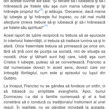
din aceste cuvinte ale sale: “Şi fiecare să-l iubească şi să-l
hrănească pe fratele său aşa cum mama iubeşte şi îşi
[9]
hrăneşte propriul fiu”
; şi adăuga: “Deoarece, dacă mama
îşi iubeşte şi îşi hrăneşte fiul trupesc, cu cât mai multă
afecţiune cineva trebuie să-şi iubească şi să-l hrănească
[10]
pe fratele său spiritual!”
Acest raport de iubire reciprocă nu trebuia să se epuizeze
în interiorul fraternităţii, ci trebuia să iradieze lumina sa şi în
afară. Orice fraternitate trebuia să primească pe orice om,
fără să ţină cont de poziţia sa socială, nici de situaţia sa
morală: chiar şi tâlharii sunt fraţi care, iubiţi aşa cum
Cristos îi iubeşte, puteau să se convertească. Francisc a
dat numeroase dovezi în acest sens, dovezi care vor
îmbogăţi
florilegiul
,
cum este şi episodul cu lupul din
Gubbio.
La început, Francisc nu se gândea să fondeze un ordin, ci
să trăiască cu simplitate evanghelia. Apoi, bunul
Dumnezeu i-a dat o familie numeroasă şi el a fost
constrâns să o conducă cu tradiţionalul instrument al unei
reguli. În realitate, nu se gândise niciodată la aceasta,