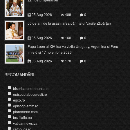
05 Aug 2026
409
0
50 de ani de la asasinarea părintelui Vasile Zăpârțan
05 Aug 2026
160
0
Papa Leon al XIV-lea va vizita Uruguay, Argentina și Peru
între 6 și 17 noiembrie 2026
05 Aug 2026
170
0
RECOMANDĂRI
bisericaromanaunita.ro
episcopiabucuresti.ro
egco.ro
episcopiamm.ro
pioromeno.com
bru-italia.eu
vaticannews.va
catholica.ro