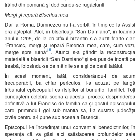
trăind din pomană şi dedicându-se rugăciunii.
Mergi şi repară Biserica mea
Dar la Roma, Dumnezeu nu i-a vorbit, în timp ce la Assisi
era aşteptat. Aici, în bisericuţa “San Damiano”, în toamna
anului 1205, de la crucifixul bizantin s-a auzit foarte clar:
“Francisc, mergi şi repară Biserica mea, care, cum vezi,
[3]
merge spre ruină”
. Atunci s-a gândit la reconstrucţia
materială a bisericii “San Damiano” şi s-a pus de îndată pe
treabă, folosindu-se de mâinile sale şi de banii tatălui.
În acest moment, tatăl, considerându-l de acum
irecuperabil, ba chiar periculos, l-a acuzat pe lângă
tribunalul episcopului ca risipitor al bunurilor familiei. Toţi
cunoaştem celebra scenă a acestui proces: desprinderea
definitivă a lui Francisc de familia sa şi gestul episcopului
care, primindu-l gol sub mantia sa, l-a sustras judecăţii
civile pentru a-l pune sub aceea a Bisericii.
Episcopul l-a încredinţat unui convent al benedictinilor, în
speranţa că va găsi aici satisfacerea profundelor sale