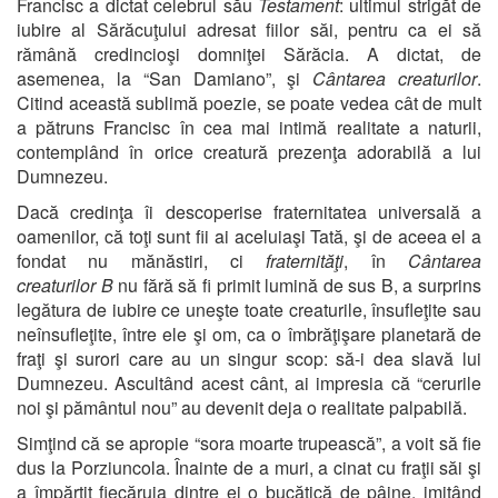
Francisc a dictat celebrul său
Testament
: ultimul strigăt de
iubire al Sărăcuţului adresat fiilor săi, pentru ca ei să
rămână credincioşi domniţei Sărăcia. A dictat, de
asemenea, la “San Damiano”, şi
Cântarea creaturilor
.
Citind această sublimă poezie, se poate vedea cât de mult
a pătruns Francisc în cea mai intimă realitate a naturii,
contemplând în orice creatură prezenţa adorabilă a lui
Dumnezeu.
Dacă credinţa îi descoperise fraternitatea universală a
oamenilor, că toţi sunt fii ai aceluiaşi Tată, şi de aceea el a
fondat nu mănăstiri, ci
fraternităţi
, în
Cântarea
creaturilor
B
nu fără să fi primit lumină de sus B, a surprins
legătura de iubire ce uneşte toate creaturile, însufleţite sau
neînsufleţite, între ele şi om, ca o îmbrăţişare planetară de
fraţi şi surori care au un singur scop: să-i dea slavă lui
Dumnezeu. Ascultând acest cânt, ai impresia că “cerurile
noi şi pământul nou” au devenit deja o realitate palpabilă.
Simţind că se apropie “sora moarte trupească”, a voit să fie
dus la Porziuncola. Înainte de a muri, a cinat cu fraţii săi şi
a împărţit fiecăruia dintre ei o bucăţică de pâine, imitând