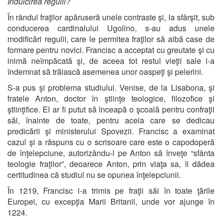
Îndulcirea regulii?
În rândul fraţilor apăruseră unele contraste şi, la sfârşit, sub
conducerea cardinalului Ugolino, s-au adus unele
modificări regulii, care le permitea fraţilor să aibă case de
formare pentru novici. Francisc a acceptat cu greutate şi cu
inimă neîmpăcată şi, de aceea tot restul vieţii sale i-a
îndemnat să trăiască asemenea unor oaspeţi şi pelerini.
S-a pus şi problema studiului. Venise, de la Lisabona, şi
fratele Anton, doctor în ştiinţe teologice, filozofice şi
ştiinţifice. El ar fi putut să înceapă o şcoală pentru confraţii
săi, înainte de toate, pentru aceia care se dedicau
predicării şi ministerului Spovezii. Francisc a examinat
cazul şi a răspuns cu o scrisoare care este o capodoperă
de înţelepciune, autorizându-l pe Anton să înveţe “sfânta
teologie fraţilor”, deoarece Anton, prin viaţa sa, îi dădea
certitudinea că studiul nu se opunea înţelepciunii.
În 1219, Francisc i-a trimis pe fraţii săi în toate ţările
Europei, cu excepţia Marii Britanii, unde vor ajunge în
1224.