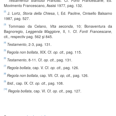
Testamentul sfântului Francisc.
Cf.
Fonti Francescane
, Ed.
Movimento Francescano, Assisi 1977, pag. 132.
[2]
J. Lortz,
Storia della Chiesa
, I, Ed. Paoline, Cinisello Balsamo
1987, pag. 527.
[3]
Tommaso da Celano,
Vita seconda
, 10; Bonaventura da
Bagnoregio,
Leggenda Maggiore
, II, 1. Cf.
Fonti Francescane
,
cit., respectiv pag. 562 şi 845.
[4]
Testamento
, 2-3, pag. 131.
[5]
R
egola non bollata
, XIX. Cf.
op. cit.,
pag. 115.
[6]
Testamento
, 8-11. Cf.
op. cit
., pag. 131.
[7]
Regola bollata
, cap. V. Cf.
op. cit
., pag. 126.
[8]
Regola non bollata
, cap. VII. Cf.
op, cit.,
pag. 126.
[9]
Ibid
., cap. IX. Cf.
op. cit
., pag. 108.
[10]
Regola bollata
, cap. VI. Cf.
op. cit.,
pag. 127.