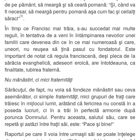
de pe pământ, să meargă şi să ceară pomană: “Şi, când va
fi necesar, să meargă pentru pomană aşa cum fac şi ceilalţi
[8]
săraci”
.
În timp ce Francisc mai trăia, s-au succedat mai multe
reguli, în tentativa de a veni în întâmpinarea nevoilor unei
familii care devenea din ce în ce mai numeroasă şi care,
uneori, nu reuşea să ţină pasul cu fondatorul. Este
important de notat că regula franciscană, deşi pleca de la
sărăcia evanghelică, adeseori eroică, are întotdeauna, ca
finalitate, iubirea fraternă.
Nu mănăstiri, ci mici fraternităţi
Sărăcuţul, de fapt, nu voia să fondeze mănăstiri sau ceva
asemănător, ci simple
fraternităţi
, mici grupuri de fraţi care
trăiesc în mijlocul lumii, arătând că fericirea nu constă în a
poseda lucruri, ci în a trăi în perfectă armonie după
porunca Domnului. Pentru aceasta, salutul său, care se
repetă şi astăzi între fraţii săi, este: “Pace şi bine!”
Raportul pe care îl voia între urmaşii săi se poate înţelege