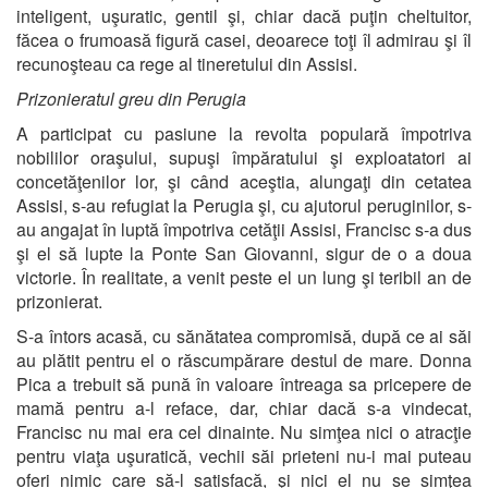
inteligent, uşuratic, gentil şi, chiar dacă puţin cheltuitor,
făcea o frumoasă figură casei, deoarece toţi îl admirau şi îl
recunoşteau ca rege al tineretului din Assisi.
Prizonieratul greu din Perugia
A participat cu pasiune la revolta populară împotriva
nobililor oraşului, supuşi împăratului şi exploatatori ai
concetăţenilor lor, şi când aceştia, alungaţi din cetatea
Assisi, s-au refugiat la Perugia şi, cu ajutorul peruginilor, s-
au angajat în luptă împotriva cetăţii Assisi, Francisc s-a dus
şi el să lupte la Ponte San Giovanni, sigur de o a doua
victorie. În realitate, a venit peste el un lung şi teribil an de
prizonierat.
S-a întors acasă, cu sănătatea compromisă, după ce ai săi
au plătit pentru el o răscumpărare destul de mare. Donna
Pica a trebuit să pună în valoare întreaga sa pricepere de
mamă pentru a-l reface, dar, chiar dacă s-a vindecat,
Francisc nu mai era cel dinainte. Nu simţea nici o atracţie
pentru viaţa uşuratică, vechii săi prieteni nu-i mai puteau
oferi nimic care să-l satisfacă, şi nici el nu se simţea