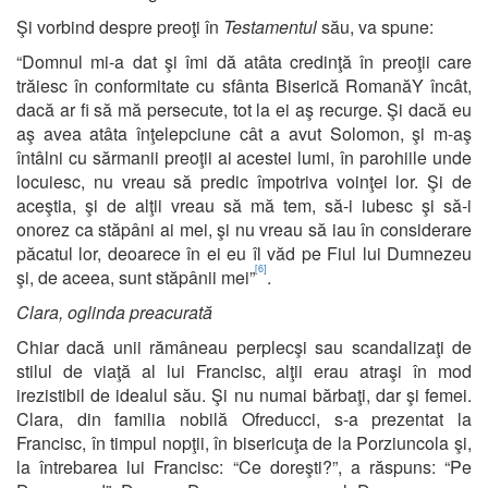
Şi vorbind despre preoţi în
Testamentul
său, va spune:
“Domnul mi-a dat şi îmi dă atâta credinţă în preoţii care
trăiesc în conformitate cu sfânta Biserică RomanăY încât,
dacă ar fi să mă persecute, tot la ei aş recurge. Şi dacă eu
aş avea atâta înţelepciune cât a avut Solomon, şi m-aş
întâlni cu sărmanii preoţii ai acestei lumi, în parohiile unde
locuiesc, nu vreau să predic împotriva voinţei lor. Şi de
aceştia, şi de alţii vreau să mă tem, să-i iubesc şi să-i
onorez ca stăpâni ai mei, şi nu vreau să iau în considerare
păcatul lor, deoarece în ei eu îl văd pe Fiul lui Dumnezeu
[6]
şi, de aceea, sunt stăpânii mei”
.
Clara, oglinda preacurată
Chiar dacă unii rămâneau perplecşi sau scandalizaţi de
stilul de viaţă al lui Francisc, alţii erau atraşi în mod
irezistibil de idealul său. Şi nu numai bărbaţi, dar şi femei.
Clara, din familia nobilă Ofreducci, s-a prezentat la
Francisc, în timpul nopţii, în bisericuţa de la Porziuncola şi,
la întrebarea lui Francisc: “Ce doreşti?”, a răspuns: “Pe