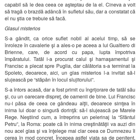
capabil să le dea ceea ce aşteptau de la el. Cineva a voit
să tragă o brazdă adâncă în sufletul său, dar a constatat că
el nu ştia ce trebuie să facă.
Glasul misterios
S-a gândit, ca orice suflet nobil al acelui timp, să se
înroleze în cavalerie şi a ales-o pe aceea a lui Gualtiero di
Brienne, care, de acord cu papa, lupta împotriva
împăratului. Tatăl i-a procurat calul şi harnaşamentul şi
Francisc a plecat spre Puglia, dar călătoria s-a terminat la
Spoleto, deoarece, aici, un glas misterios l-a invitat să-l
slujească pe “stăpân în locul slujitorului”.
S-a întors acasă, dar a fost primit cu îngrijorare de tatăl său
şi, cu un oarecare dispreţ, de oamenii de bine. Lui Francisc
nu-i păsa de ceea ce gândeau alţii, deoarece simţea în
inima lui doar o singură dorinţă: să-l slujească pe Marele
Rege. Neştiind cum, a întreprins un pelerinaj la “Sfântul
Petru”, la Roma: poate că în inima creştinătăţii va auzi din
nou acel glas şi va înţelege mai clar ceea ce Dumnezeu îi
cerea în mod concret. Începea astfel viaţa sa de penitent,