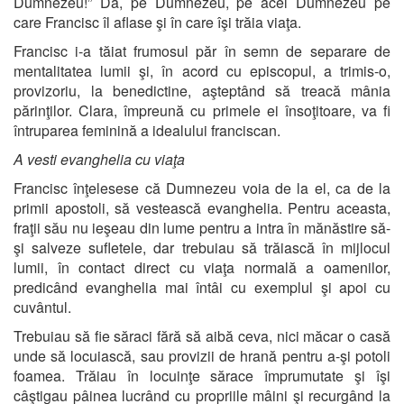
Dumnezeu!” Da, pe Dumnezeu, pe acel Dumnezeu pe
care Francisc îl aflase şi în care îşi trăia viaţa.
Francisc i-a tăiat frumosul păr în semn de separare de
mentalitatea lumii şi, în acord cu episcopul, a trimis-o,
provizoriu, la benedictine, aşteptând să treacă mânia
părinţilor. Clara, împreună cu primele ei însoţitoare, va fi
întruparea feminină a idealului franciscan.
A vesti evanghelia cu viaţa
Francisc înţelesese că Dumnezeu voia de la el, ca de la
primii apostoli, să vestească evanghelia. Pentru aceasta,
fraţii său nu ieşeau din lume pentru a intra în mănăstire să-
şi salveze sufletele, dar trebuiau să trăiască în mijlocul
lumii, în contact direct cu viaţa normală a oamenilor,
predicând evanghelia mai întâi cu exemplul şi apoi cu
cuvântul.
Trebuiau să fie săraci fără să aibă ceva, nici măcar o casă
unde să locuiască, sau provizii de hrană pentru a-şi potoli
foamea. Trăiau în locuinţe sărace împrumutate şi îşi
câştigau pâinea lucrând cu propriile mâini şi recurgând la