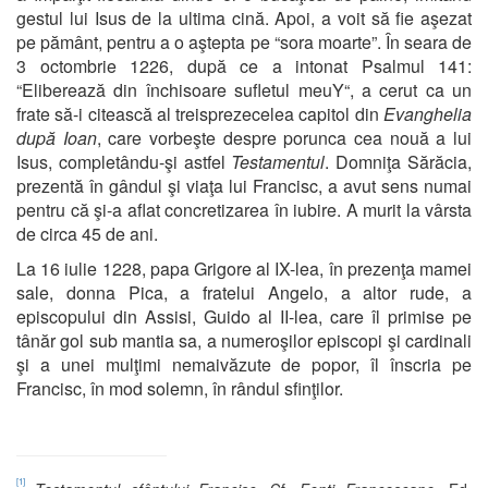
gestul lui Isus de la ultima cină. Apoi, a voit să fie aşezat
pe pământ, pentru a o aştepta pe “sora moarte”. În seara de
3 octombrie 1226, după ce a intonat Psalmul 141:
“Eliberează din închisoare sufletul meuY“, a cerut ca un
frate să-i citească al treisprezecelea capitol din
Evanghelia
după Ioan
, care vorbeşte despre porunca cea nouă a lui
Isus, completându-şi astfel
Testamentul
. Domniţa Sărăcia,
prezentă în gândul şi viaţa lui Francisc, a avut sens numai
pentru că şi-a aflat concretizarea în iubire. A murit la vârsta
de circa 45 de ani.
La 16 iulie 1228, papa Grigore al IX-lea, în prezenţa mamei
sale, donna Pica, a fratelui Angelo, a altor rude, a
episcopului din Assisi, Guido al II-lea, care îl primise pe
tânăr gol sub mantia sa, a numeroşilor episcopi şi cardinali
şi a unei mulţimi nemaivăzute de popor, îl înscria pe
Francisc, în mod solemn, în rândul sfinţilor.
[1]