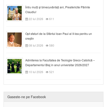
Întru mulți și binecuvântați ani, Preafericite Părinte
Claudiu!
22 Iul 2026
611
Opt sfaturi de la Sfântul Ioan Paul al II-lea pentru un
creștin
08 Iul 2026
580
Admiterea la Facultatea de Teologie Greco-Catolică –
Departamentul Blaj în anul universitar 2026/2027
10 Iul 2026
521
Gaseste-ne pe Facebook