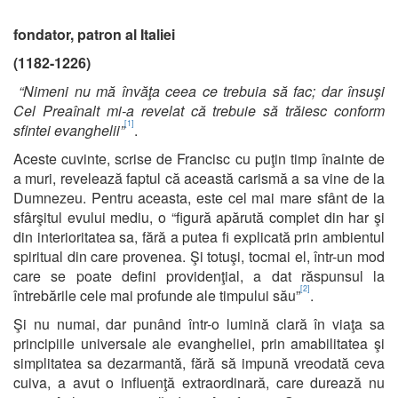
fondator, patron al Italiei
(1182-1226)
“Nimeni nu mă învăţa ceea ce trebuia să fac; dar însuşi
Cel Preaînalt mi-a revelat că trebuie să trăiesc conform
[1]
sfintei evanghelii”
.
Aceste cuvinte, scrise de Francisc cu puţin timp înainte de
a muri, revelează faptul că această carismă a sa vine de la
Dumnezeu. Pentru aceasta, este cel mai mare sfânt de la
sfârşitul evului mediu, o “figură apărută complet din har şi
din interioritatea sa, fără a putea fi explicată prin ambientul
spiritual din care provenea. Şi totuşi, tocmai el, într-un mod
care se poate defini providenţial, a dat răspunsul la
[2]
întrebările cele mai profunde ale timpului său”
.
Şi nu numai, dar punând într-o lumină clară în viaţa sa
principiile universale ale evangheliei, prin amabilitatea şi
simplitatea sa dezarmantă, fără să impună vreodată ceva
cuiva, a avut o influenţă extraordinară, care durează nu