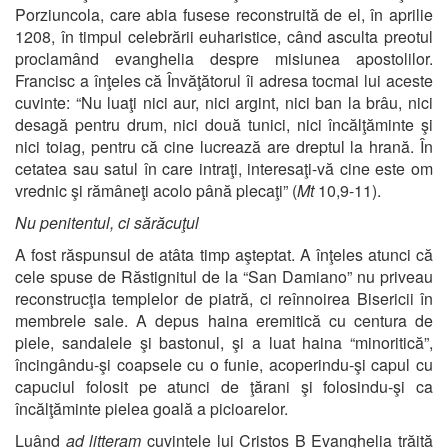
Porziuncola, care abia fusese reconstruită de el, în aprilie
1208, în timpul celebrării euharistice, când asculta preotul
proclamând evanghelia despre misiunea apostolilor.
Francisc a înţeles că Învăţătorul îi adresa tocmai lui aceste
cuvinte: “Nu luaţi nici aur, nici argint, nici ban la brâu, nici
desagă pentru drum, nici două tunici, nici încălţăminte şi
nici toiag, pentru că cine lucrează are dreptul la hrană. În
cetatea sau satul în care intraţi, interesaţi-vă cine este om
vrednic şi rămâneţi acolo până plecaţi” (
Mt
10,9-11).
Nu penitentul, ci sărăcuţul
A fost răspunsul de atâta timp aşteptat. A înţeles atunci că
cele spuse de Răstignitul de la “San Damiano” nu priveau
reconstrucţia templelor de piatră, ci reînnoirea Bisericii în
membrele sale. A depus haina eremitică cu centura de
piele, sandalele şi bastonul, şi a luat haina “minoritică”,
încingându-şi coapsele cu o funie, acoperindu-şi capul cu
capuciul folosit pe atunci de ţărani şi folosindu-şi ca
încălţăminte pielea goală a picioarelor.
Luând
ad litteram
cuvintele lui Cristos B Evanghelia trăită