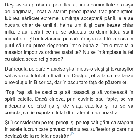
Deşi avea aprobarea pontificală, noua comunitate era aşa
de originală, încât a stârnit preocuparea tradiţionaliştilor.
Iubirea sărăciei extreme, umilinţa acceptată până la a se
bucura chiar de umiliri, haina umilă şi care trezea chiar
mila: erau lucruri ce nu se adaptau cu demnitatea stării
monahale. Şi entuziasmul pe care reuşea să-l trezească în
jurul său nu putea degenera într-o bună zi într-o revoltă a
maselor împotriva ordinei stabilite? Nu se întâmplase la fel
cu atâtea secte religioase?
Dar regula pe care Francisc şi-a impus-o sieşi şi tovarăşilor
săi avea cu totul altă finalitate. Desigur, el voia să realizeze
o revoluţie în Biserică, dar în ascultare faţă de păstorii ei.
“Toţi fraţii să fie catolici şi să trăiască şi să vorbească în
spirit catolic. Dacă cineva, prin cuvinte sau fapte, se va
îndepărta de credinţa şi de viaţa catolică şi nu se va
corecta, să fie expulzat total din fraternitatea noastră.
Şi îi considerăm pe toţi preoţii şi pe toţi călugării ca stăpâni
în acele lucruri care privesc mântuirea sufletelor şi care nu
[5]
deviază de la religia noastrăY“