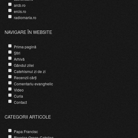
arcb.ro
ercis.ro
radiomaria.ro
NAVIGARE ÎN WEBSITE
Prima pagină
Știri
Arhivă
Gândul zilei
Catehismul zi de zi
Recenzii cărți
Comentariu evanghelic
Video
Curia
Contact
CATEGORII ARTICOLE
Papa Francisc
Biserica Greco-Catolica