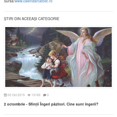
Sursa:
www.calendarcatolic.ro
ȘTIRI DIN ACEEAȘI CATEGORIE
02 Oct 2015
13193
0
2 octombrie - Sfinții Îngeri păzitori. Cine sunt îngerii?