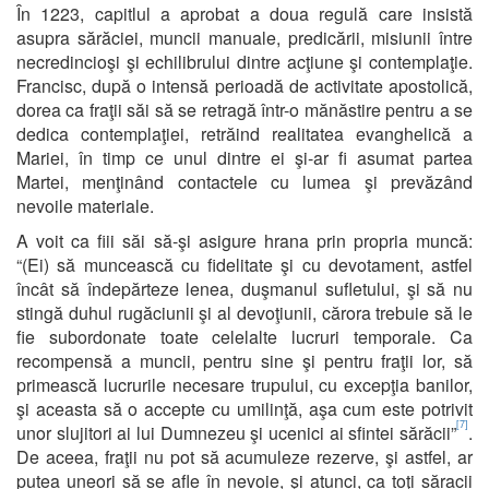
În 1223, capitlul a aprobat a doua regulă care insistă
asupra sărăciei, muncii manuale, predicării, misiunii între
necredincioşi şi echilibrului dintre acţiune şi contemplaţie.
Francisc, după o intensă perioadă de activitate apostolică,
dorea ca fraţii săi să se retragă într-o mănăstire pentru a se
dedica contemplaţiei, retrăind realitatea evanghelică a
Mariei, în timp ce unul dintre ei şi-ar fi asumat partea
Martei, menţinând contactele cu lumea şi prevăzând
nevoile materiale.
A voit ca fiii săi să-şi asigure hrana prin propria muncă:
“(Ei) să muncească cu fidelitate şi cu devotament, astfel
încât să îndepărteze lenea, duşmanul sufletului, şi să nu
stingă duhul rugăciunii şi al devoţiunii, cărora trebuie să le
fie subordonate toate celelalte lucruri temporale. Ca
recompensă a muncii, pentru sine şi pentru fraţii lor, să
primească lucrurile necesare trupului, cu excepţia banilor,
şi aceasta să o accepte cu umilinţă, aşa cum este potrivit
[7]
unor slujitori ai lui Dumnezeu şi ucenici ai sfintei sărăcii”
.
De aceea, fraţii nu pot să acumuleze rezerve, şi astfel, ar
putea uneori să se afle în nevoie, şi atunci, ca toţi săracii