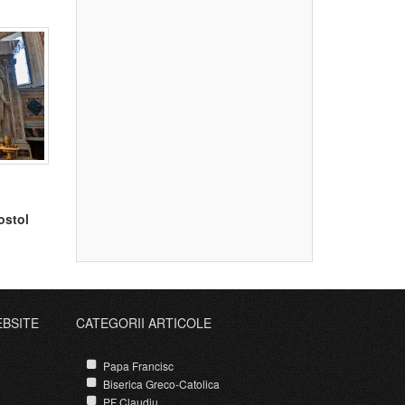
ostol
EBSITE
CATEGORII ARTICOLE
Papa Francisc
Biserica Greco-Catolica
PF Claudiu