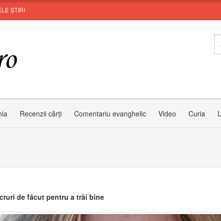
LE ȘTIRI
nia
Recenzii cărți
Comentariu evanghelic
Video
Curia
L
cruri de făcut pentru a trăi bine