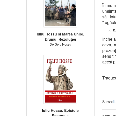
În mome
umilinț
să înt
”rugăci
S
Iuliu Hossu și Marea Unire.
Încheia
Drumul Rezoluției
ceva, 
De Gelu Hossu
prezenț
sens ti
acest p
Traduc
Sursa:
it
Iuliu Hossu. Epistole
Pastorale