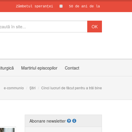
Zâmbetul speranței
50 de ani de la asasinarea părintelui
Papa Leon al X
30 de ani de C
iturgică
Martiriul episcopilor
Contact
e-communio
Știri
Cinci lucruri de făcut pentru a trăi bine
Abonare newsletter