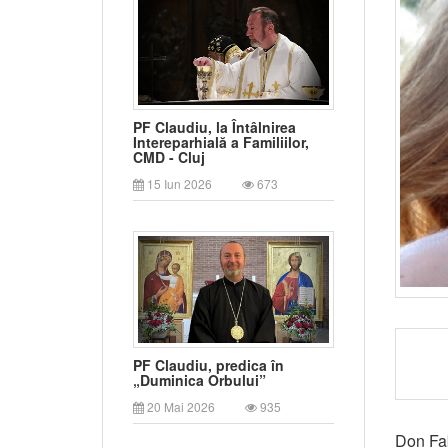
PF Claudiu, la Întâlnirea
Intereparhială a Familiilor,
CMD - Cluj
15 Iun 2026
673
PF Claudiu, predica în
„Duminica Orbului”
20 Mai 2026
935
Don Fab