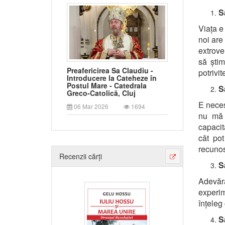
S
Viața e
noi are 
extrove
să știm
Preafericirea Sa Claudiu -
potrivit
Introducere la Cateheze în
Postul Mare - Catedrala
S
Greco-Catolică, Cluj
E neces
06 Mar 2026
1694
nu mă 
capacit
cât po
recunos
Recenzii cărți
S
Adevăr
experim
înțeleg
S