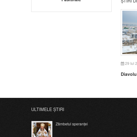
ȘTIRI 
29 Iul 
Diavolul
ULTIMELE ȘTIRI
Zâmbetul speranței