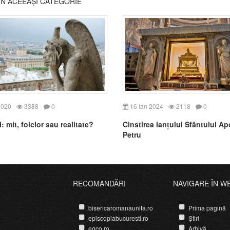
DIN ACEEAȘI CATEGORIE
2020
3388
0
16 Ian 2024
2118
0
: mit, folclor sau realitate?
Cinstirea lanțului Sfântului Ap
Petru
RECOMANDĂRI
NAVIGARE ÎN W
bisericaromanaunita.ro
Prima pagină
episcopiabucuresti.ro
Știri
egco.ro
Arhivă