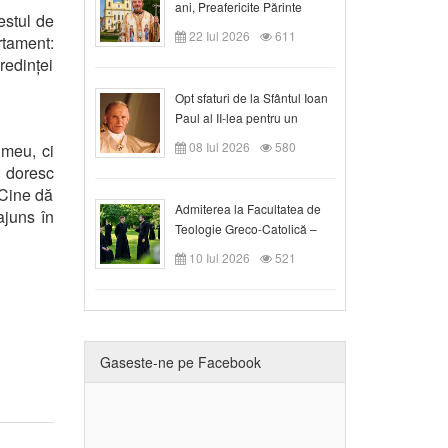
ani, Preafericite Părinte
estul de
Claudiu!
22 Iul 2026
611
rtament:
edinței
Opt sfaturi de la Sfântul Ioan
Paul al II-lea pentru un
creștin
08 Iul 2026
580
 meu, ci
 doresc
 Cine dă
Admiterea la Facultatea de
ajuns în
Teologie Greco-Catolică –
Departamentul Blaj în anul
10 Iul 2026
521
universitar 2026/2027
Gaseste-ne pe Facebook