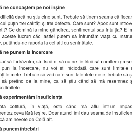
ă ne cunoaștem pe noi înșine
 dificilă dacă nu știu cine sunt. Trebuie să ținem seama că fiecar
cel puțin trei calități și trei defecte. Care sunt? Apoi: sunt introv
rtit? Ce domină la mine gândirea, sentimentul sau intuiția? E i
 aceste lucruri căci astfel putem să înfruntăm viața cu instr
e, putându-ne raporta la ceilalți cu seninătate.
ă ne punem la încercare
ar să îndrăznim, să riscăm, să nu ne fie frică să comitem greșe
pun la încercare, nu voi ști niciodată care sunt limitele 
ățiile mele. Trebuie să văd care sunt talentele mele, trebuie să șt
t să pretind de la mine, ca să știu când să mă resemnez ș
c limitele.
ă experimentăm insuficiența
ata cotitură, în viață, este când mă aflu într-un impa
entez ceva fără ieșire. Doar atunci îmi dau seama de insuficie
 că am nevoie de Celălalt.
ă punem întrebări