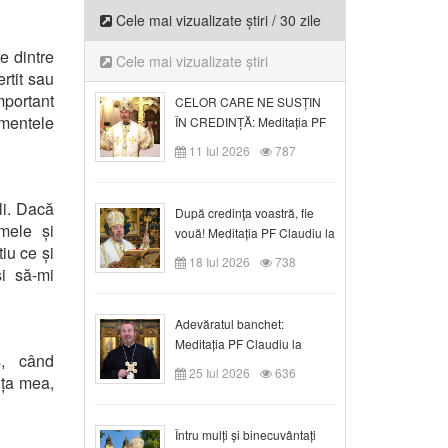
Cele mai vizualizate știri / 30 zile
e dintre
Cele mai vizualizate știri
ertit sau
mportant
CELOR CARE NE SUSȚIN
umentele
ÎN CREDINȚĂ: Meditația PF
Claudiu la Duminica a VI-a
11 Iul 2026
787
după Rusalii
li. Dacă
După credinţa voastră, fie
mele și
vouă! Meditația PF Claudiu la
iu ce și
duminica a VII-a după Rusalii
18 Iul 2026
738
i să-mi
Adevăratul banchet:
Meditația PF Claudiu la
s, când
Duminica a VIII-a după
25 Iul 2026
636
nța mea,
Rusalii
Întru mulți și binecuvântați