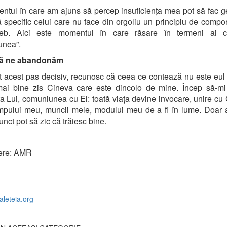
ntul în care am ajuns să percep insuficiența mea pot să fac g
ă specific celui care nu face din orgoliu un principiu de compo
reb. Aici este momentul în care răsare în termeni ai cr
unea”.
ă ne abandonăm
t acest pas decisiv, recunosc că ceea ce contează nu este eul
mai bine zis Cineva care este dincolo de mine. Încep să-mi
a Lui, comuniunea cu El: toată viața devine invocare, unire cu
mpului meu, muncii mele, modului meu de a fi în lume. Doar 
unct pot să zic că trăiesc bine.
ere: AMR
.aleteia.org