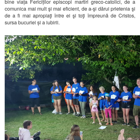
bine viața Fericiților episcopi martiri greco-catolici, de a
comunica mai mult şi mai eficient, de a-şi dărui prietenia şi
de a fi mai apropiaţi între ei şi toţi împreună de Cristos,
sursa bucuriei și a iubirii.