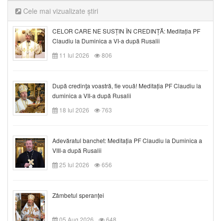
Cele mai vizualizate știri
CELOR CARE NE SUSȚIN ÎN CREDINȚĂ: Meditația PF
Claudiu la Duminica a VI-a după Rusalii
11 Iul 2026
806
După credinţa voastră, fie vouă! Meditația PF Claudiu la
duminica a VII-a după Rusalii
18 Iul 2026
763
Adevăratul banchet: Meditația PF Claudiu la Duminica a
VIII-a după Rusalii
25 Iul 2026
656
Zâmbetul speranței
05 Aug 2026
648