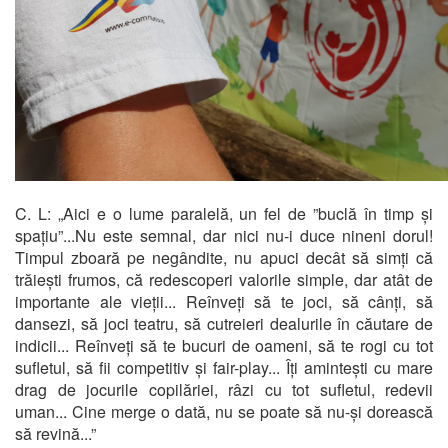
C. L: „Aici e o lume paralelă, un fel de ”buclă în timp și
spațiu”...Nu este semnal, dar nici nu-i duce nineni dorul!
Timpul zboară pe negândite, nu apuci decât să simți că
trăiești frumos, că redescoperi valorile simple, dar atât de
importante ale vieții... Reînveți să te joci, să cânți, să
dansezi, să joci teatru, să cutreieri dealurile în căutare de
indicii... Reînveți să te bucuri de oameni, să te rogi cu tot
sufletul, să fii competitiv și fair-play... Îți amintești cu mare
drag de jocurile copilăriei, râzi cu tot sufletul, redevii
uman... Cine merge o dată, nu se poate să nu-și dorească
să revină...”