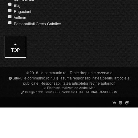
Blaj
Rugaciuni
Vatican
Personalitati Greco-Catolice
TOP
© 2018 -
e-communio.ro
- Toate drepturile rezervate
Site-ul e-communio.ro nu își asumă responsabilitatea pentru articolele
publicate. Responsabilitatea articolelor revine autorilor.
Platformă realizată de Andrei Man
Design grafic
,
stiluri CSS
,
codificare HTML
:
MEDIAGRANDESIGN