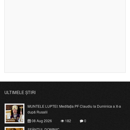
ULTIMELE ȘTIRI
MUNTELE LUPTEI: Meditația PF Claudiu la Duminica a X-a
după Rusalii
08 Aug 2026
182
0
SFÂNTUL DOMINIC