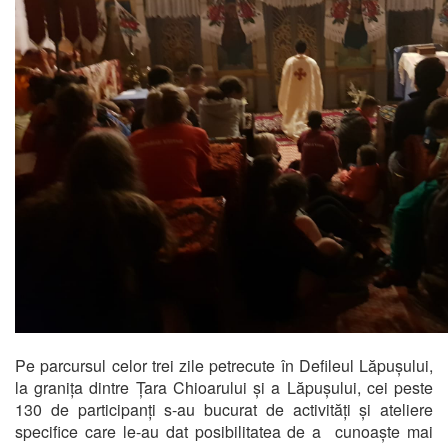
Pe parcursul celor trei zile petrecute în Defileul Lăpușului,
la granița dintre Țara Chioarului și a Lăpușului, cei peste
130 de participanți s-au bucurat de activități și ateliere
specifice care le-au dat posibilitatea de a cunoaște mai