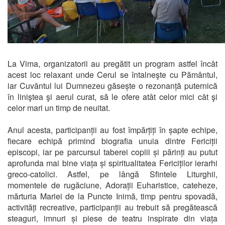
La Vima, organizatorii au pregătit un program astfel încât
acest loc relaxant unde Cerul se întalneşte cu Pământul,
iar Cuvântul lui Dumnezeu găsește o rezonanță puternică
în liniştea şi aerul curat, să le ofere atât celor mici cât şi
celor mari un timp de neuitat.
Anul acesta, participanții au fost împărțiți în șapte echipe,
fiecare echipă primind biografia unuia dintre Fericiții
episcopi, iar pe parcursul taberei copiii și părinți au putut
aprofunda mai bine viața și spiritualitatea Fericiților ierarhi
greco-catolici. Astfel, pe lângă Sfintele Liturghii,
momentele de rugăciune, Adorații Euharistice, cateheze,
mărturia Mariei de la Puncte Inimă, timp pentru spovadă,
activități recreative, participanții au trebuit să pregătească
steaguri, imnuri și piese de teatru inspirate din viața