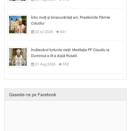
Întru mulți și binecuvântați ani, Preafericite Părinte
Claudiu!
22 Iul 2026
631
Încălecând furtunile vieții: Meditația PF Claudiu la
Duminica a IX-a după Rusalii
01 Aug 2026
552
Gaseste-ne pe Facebook