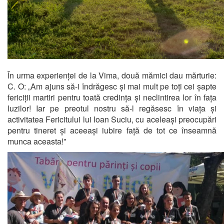
În urma experienței de la Vima, două mămici dau mărturie:
C. O: „Am ajuns să-i îndrăgesc și mai mult pe toți cei șapte
fericiții martiri pentru toată credința și neclintirea lor în fața
Iuzilor! Iar pe preotul nostru să-l regăsesc în viața și
activitatea Fericitului lui Ioan Suciu, cu aceleași preocupări
pentru tineret și aceeași iubire față de tot ce înseamnă
munca aceasta!”