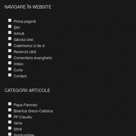
NAVIGARE ÎN WEBSITE
Prima pagină
Știri
Arhivă
Gândul zilei
Catehismul zi de zi
Recenzii cărți
Comentariu evanghelic
Video
Curia
Contact
CATEGORII ARTICOLE
Papa Francisc
Biserica Greco-Catolica
PF Claudiu
Varia
Sfinti
Spiritualitate