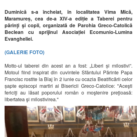
Duminică s-a încheiat, în localitatea Vima Mică,
Maramureș, cea de-a XIV-a ediție a Taberei pentru
părinţi şi copii, organizată de Parohia Greco-Catolică
Beclean cu sprijinul Asociației Ecomunio-Lumina
Evangheliei.
(GALERIE FOTO)
Motto-ul taberei din acest an a fost: „Liberi și milostivi”.
Motoul fiind inspirat din cuvintele Sfântului Părinte Papa
Francisc rostite la Blaj în 2 iunie cu ocazia Beatificării celor
șapte episcopi martiri ai Bisericii Greco-Catolice: "Aceşti
fericiţi au lăsat poporului român o moştenire preţioasă:
libertatea şi milostivirea."