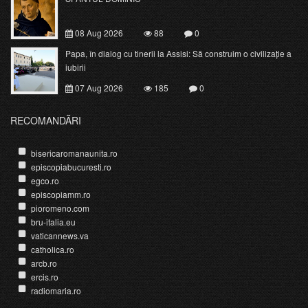
08 Aug 2026
88
0
Papa, în dialog cu tinerii la Assisi: Să construim o civilizație a
iubirii
07 Aug 2026
185
0
RECOMANDĂRI
bisericaromanaunita.ro
episcopiabucuresti.ro
egco.ro
episcopiamm.ro
pioromeno.com
bru-italia.eu
vaticannews.va
catholica.ro
arcb.ro
ercis.ro
radiomaria.ro