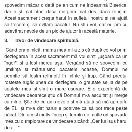
spovedim măcar o dată pe an cum ne îndeamnă Biserica,
dar e și mai bine dacă mergem mai des, dacă reușim.
Acest sacrament crește harul în sufletul nostru și ne ajută
să trecem și să evităm păcatul. Nu știu voi, dar eu am cu
adevărat nevoie de un pic de ajutor în acestă materie.
3. Izvor de vindecare spirituală.
Când eram mică, mama mea mi-a zis că după ce voi primi
dezlegarea în acest sacrament mă voi simți „ușoară ca un
înger”, și a fost mereu așa. Mergând să ne spovedim cu
umilință și mărturisind păcatele noastre, Domnul ne
permite să ieșim reînnoiți în minte și trup. Când preotul
rostește rugăciunea de dezlegare, o greutate se ia de pe
spatele meu și simt o mare ușurare. E o experiență de
vindecare deoarece știu că Domnul m-a ascultat și merge
cu mine. Știe de ce am nevoie și mă ajută să mă apropriu
de EL, și mi-a dat harurile potrivite ca să pot trece peste
păcat. Din acest motiv, încep și termin de multe ori spovada
mea cu o implorare de vindecare zicând: „Cer lui Isus harul
de a....”.