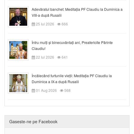
Adevăratul banchet: Meditația PF Claudiu la Duminica a
VIII-a după Rusalii
25 Iul 2026
666
Întru mulți și binecuvântați ani, Preafericite Părinte
Claudiu!
22 Iul 2026
641
Încălecând furtunile vieții: Meditația PF Claudiu la
Duminica a IX-a după Rusalii
01 Aug 2026
568
Gaseste-ne pe Facebook