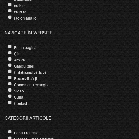
arcb.ro
ercis.ro
radiomaria.ro
NAVIGARE ÎN WEBSITE
Prima pagină
Știri
Arhivă
Gândul zilei
Catehismul zi de zi
Recenzii cărți
Comentariu evanghelic
Video
Curia
Contact
CATEGORII ARTICOLE
Papa Francisc
Biserica Greco-Catolica