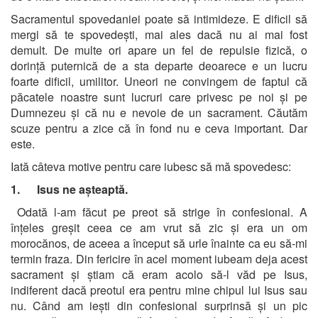
Sacramentul spovedaniei poate să intimideze. E dificil să
mergi să te spovedești, mai ales dacă nu ai mai fost
demult. De multe ori apare un fel de repulsie fizică, o
dorință puternică de a sta departe deoarece e un lucru
foarte dificil, umilitor. Uneori ne convingem de faptul că
păcatele noastre sunt lucruri care privesc pe noi și pe
Dumnezeu și că nu e nevoie de un sacrament. Căutăm
scuze pentru a zice că în fond nu e ceva important. Dar
este.
Iată câteva motive pentru care iubesc să mă spovedesc:
1. Isus ne așteaptă.
Odată l-am făcut pe preot să strige în confesional. A
înțeles greșit ceea ce am vrut să zic și era un om
morocănos, de aceea a început să urle înainte ca eu să-mi
termin fraza. Din fericire în acel moment iubeam deja acest
sacrament și știam că eram acolo să-l văd pe Isus,
indiferent dacă preotul era pentru mine chipul lui Isus sau
nu. Când am iești din confesional surprinsă și un pic