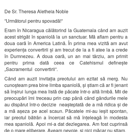
De Sr. Theresa Aletheia Noble
”Următorul pentru spovadă!”
Eram în Nicaragua călătorind la Guatemala când am auzit
acest strigăt în spaniolă la un sanctuar. Mă aflam pentru a
doua oară în America Latină. În prima mea vizită am avut
experiența convertirii și am trecut de la a fi atee la a crede
în Dumnezeu. A doua oară, un an mai târziu, am primit
pentru prima dată ceea ce Catehismul definește
„Sacramentul convertirii”.
Când am auzit invitația preotului am ezitat să merg. Nu
cunoșteam prea bine limba spaniolă, și știam că ar fi jenant
să înșirui lunga mea listă de păcate într-o altă limbă. Mii de
preocupări îmi treceau prin cap până când gândurile mele
au dispărut într-o decizie neașteptată de a mă ridica și de
a mă așeza pe acel scaun. Păcatele mi-au ieșit spontan,
iar preotul bătrân a încercat să mă înțeleagă în modesta
mea spaniolă. Apoi mi-a dat dezlegarea. Am fost cuprinsă
de o mare eliberare. Aveam nevoie, și nici măcar nu știam.