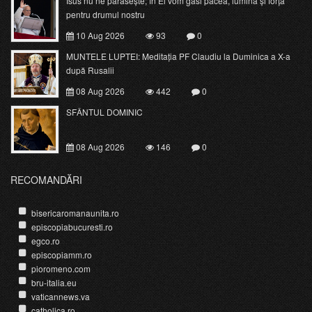
Isus nu ne părăsește; în El vom găsi pacea, lumina și forța
pentru drumul nostru
10 Aug 2026
93
0
MUNTELE LUPTEI: Meditația PF Claudiu la Duminica a X-a
după Rusalii
08 Aug 2026
442
0
SFÂNTUL DOMINIC
08 Aug 2026
146
0
RECOMANDĂRI
bisericaromanaunita.ro
episcopiabucuresti.ro
egco.ro
episcopiamm.ro
pioromeno.com
bru-italia.eu
vaticannews.va
catholica.ro