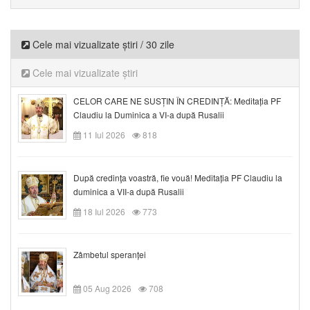
Cele mai vizualizate știri / 30 zile
Cele mai vizualizate știri
CELOR CARE NE SUSȚIN ÎN CREDINȚĂ: Meditația PF
Claudiu la Duminica a VI-a după Rusalii
11 Iul 2026
818
După credinţa voastră, fie vouă! Meditația PF Claudiu la
duminica a VII-a după Rusalii
18 Iul 2026
773
Zâmbetul speranței
05 Aug 2026
708