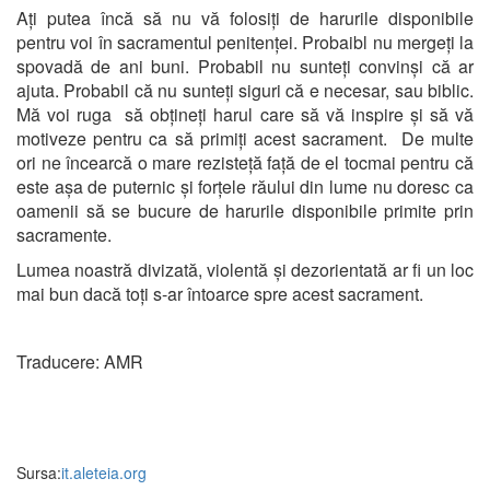
Ați putea încă să nu vă folosiți de harurile disponibile
pentru voi în sacramentul penitenței. Probaibl nu mergeți la
spovadă de ani buni. Probabil nu sunteți convinși că ar
ajuta. Probabil că nu sunteți siguri că e necesar, sau biblic.
Mă voi ruga să obțineți harul care să vă inspire și să vă
motiveze pentru ca să primiți acest sacrament. De multe
ori ne încearcă o mare rezisteță față de el tocmai pentru că
este așa de puternic și forțele răului din lume nu doresc ca
oamenii să se bucure de harurile disponibile primite prin
sacramente.
Lumea noastră divizată, violentă și dezorientată ar fi un loc
mai bun dacă toți s-ar întoarce spre acest sacrament.
Traducere: AMR
Sursa:
it.aleteia.org