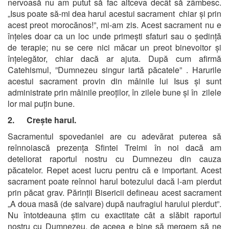
nervoasă nu am putut să fac altceva decât să zâmbesc.
„Isus poate să-mi dea harul acestui sacrament chiar și prin
acest preot morocănos!”, mi-am zis. Acest sacrament nu e
înțeles doar ca un loc unde primești sfaturi sau o ședință
de terapie; nu se cere nici măcar un preot binevoitor și
înțelegător, chiar dacă ar ajuta. După cum afirmă
Catehismul, ”Dumnezeu singur iartă păcatele” . Harurile
acestui sacrament provin din mâinile lui Isus și sunt
administrate prin mâinile preoților, în zilele bune și în zilele
lor mai puțin bune.
2. Crește harul.
Sacramentul spovedaniei are cu adevărat puterea să
reînnoiască prezența Sfintei Treimi în noi dacă am
deteliorat raportul nostru cu Dumnezeu din cauza
păcatelor. Repet acest lucru pentru că e important. Acest
sacrament poate reînnoi harul botezului dacă l-am pierdut
prin păcat grav. Părinții Bisericii defineau acest sacrament
„A doua masă (de salvare) după naufragiul harului pierdut”.
Nu întotdeauna știm cu exactitate cât a slăbit raportul
nostru cu Dumnezeu, de aceea e bine să mergem să ne