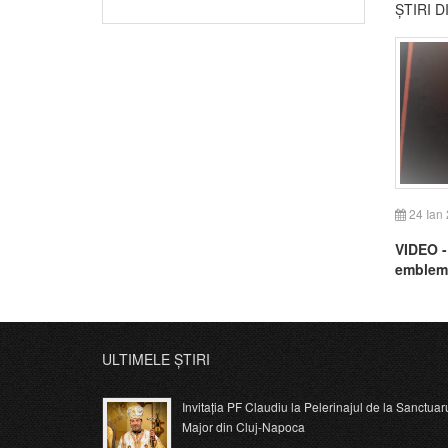
ȘTIRI 
24 Ian
VIDEO -
emblema
ani de l
ULTIMELE ȘTIRI
Invitația PF Claudiu la Pelerinajul de la Sanctuar
Major din Cluj-Napoca