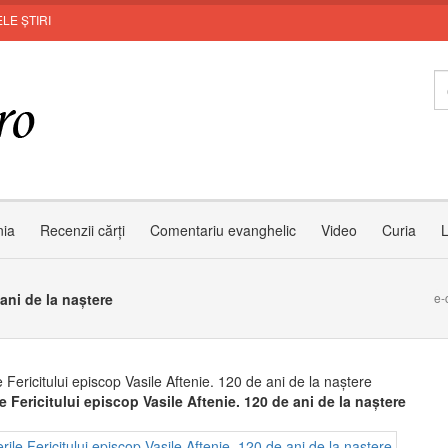
LE ȘTIRI
nia
Recenzii cărți
Comentariu evanghelic
Video
Curia
L
 ani de la naștere
e-
e Fericitului episcop Vasile Aftenie. 120 de ani de la naștere