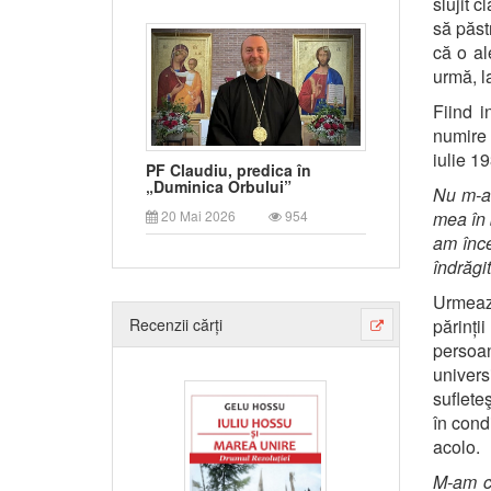
slujit c
să păst
că o al
urmă, la
Fiind i
numire 
iulie 19
PF Claudiu, predica în
„Duminica Orbului”
Nu m-am
20 Mai 2026
954
mea în 
am înce
îndrăgit
Urmează
Recenzii cărți
părinții
persoan
univers
sufleteş
în cond
acolo.
M-am că