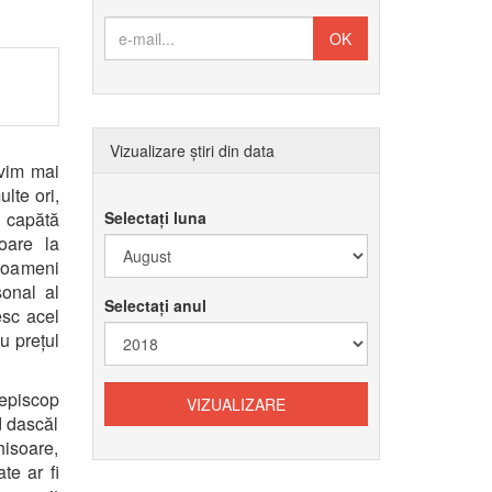
Vizualizare știri din data
ivim mai
lte ori,
, capătă
Selectați luna
ioare la
 oameni
sonal al
Selectați anul
esc acel
u prețul
episcop
d dascăl
hisoare,
te ar fi