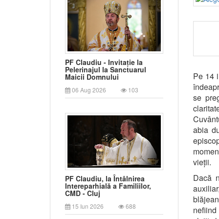
PF Claudiu - Invitație la
Pelerinajul la Sanctuarul
Pe 14 i
Maicii Domnului
îndeapr
06 Aug 2026
103
se preg
clarita
Cuvânt
abia du
episcop
moment 
vieții.
Dacă n
PF Claudiu, la Întâlnirea
Intereparhială a Familiilor,
auxilia
CMD - Cluj
blăjean
15 Iun 2026
688
nefiind