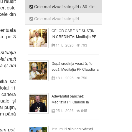
au reușit
Cele mai vizualizate știri / 30 zile
ert este
cele din
Cele mai vizualizate știri
ventuala
CELOR CARE NE SUSȚIN
lă, pe 3
ÎN CREDINȚĂ: Meditația PF
Claudiu la Duminica a VI-a
11 Iul 2026
793
după Rusalii
situaţia
Mai mult
După credinţa voastră, fie
că şi am
vouă! Meditația PF Claudiu la
duminica a VII-a după Rusalii
18 Iul 2026
750
ilia sa:
 total 11
 cariera
Adevăratul banchet:
tuale şi
Meditația PF Claudiu la
ai puțin,
Duminica a VIII-a după
25 Iul 2026
645
rum până
Rusalii
cum pot,
Întru mulți și binecuvântați