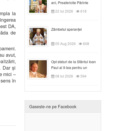
ani, Preafericite Părinte
Claudiu!
22 Iul 2026
618
mpla la
vingerea
cest DA,
Zâmbetul speranței
păda de
05 Aug 2026
608
aoameni.
au avut,
lizării,
Opt sfaturi de la Sfântul Ioan
. Dar și
Paul al II-lea pentru un
e mici –
creștin
08 Iul 2026
594
 sens în
Gaseste-ne pe Facebook