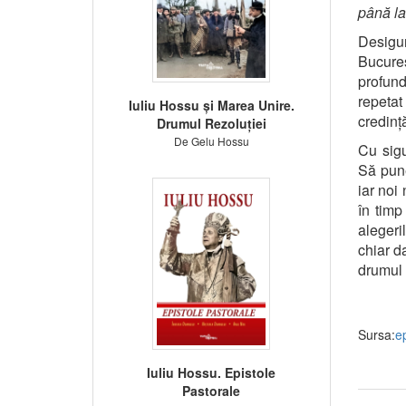
până la 
Desigu
Bucureș
profund
repeta
Iuliu Hossu și Marea Unire.
credință
Drumul Rezoluției
De Gelu Hossu
Cu sigu
Să pune
iar noi
în timp
alegeri
chiar d
drumul 
Sursa:
e
Iuliu Hossu. Epistole
Pastorale