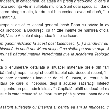
landestin, în catacombă, ca atâția alți preoți greco-catolici care 
reze credința vie în sufletele multora. Sunt doar speculații, dar c
egere atrage o alta, iar drumul bucureștean avea să ducă, în 
 martiriu.
nterpelat de către vicarul general Iacob Popa cu privire la e
ca protopop la Bucureşti, cu 11 zile înainte de numirea oficia
34, Vasile Aftenie îi răspundea într-o scrisoare:
 gândit nicicând la acest post bisericesc. […] avându-mi eu 
biserică de nouă ani. M-am obişnuit cu slujba pe care o deţin. 
put să pătrund materia încredinţată mie la Academia Teologi
-o.
 o enumerare detaliată a situației materiale grele din fam
 bătrâni și neputincioși și copiii fratelui său decedat recent, în
e care depindeau financiar de el. Și totuși, el renunță la
itară pe care o începuse, deşi îi aducea satisfacţii intelec
ti, pentru un post administrativ în Capitală, plătit de două ori m
ițiile în care trebuia să se împrumute până și pentru banii de d
sătorit sufleteşte cu Biserica şi pentru ea am să muncesc, 