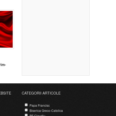
rim-
EBSITE
CATEGORII ARTICOLE
Papa Francisc
Biserica Greco-Catolica
PF Claudiu