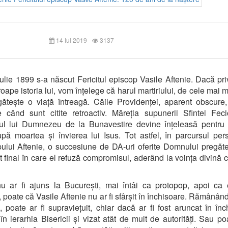
14 Iul 2019
3137
ulie 1899 s-a născut Fericitul episcop Vasile Aftenie. Dacă pr
oape istoria lui, vom înțelege că harul martiriului, de cele mai mu
ătește o viață întreagă. Căile Providenței, aparent obscure
te când sunt citite retroactiv. Măreția supunerii Sfintei Fec
ul lui Dumnezeu de la Bunavestire devine înțeleasă pentru
pă moartea și învierea lui Isus. Tot astfel, în parcursul per
ului Aftenie, o succesiune de DA-uri oferite Domnului pregăt
final în care el refuză compromisul, aderând la voința divină c
u ar fi ajuns la București, mai întâi ca protopop, apoi ca 
r, poate că Vasile Aftenie nu ar fi sfârșit în închisoare. Rămânân
, poate ar fi supraviețuit, chiar dacă ar fi fost aruncat în înc
 în ierarhia Bisericii și vizat atât de mult de autorități. Sau poa