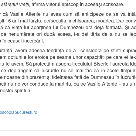
sfârşitul vieţii,
afirmă viitorul episcop în aceeași scrisoare.
r că Vasile Aftenie nu avea cum să anticipeze ce se va întâ
ti 16 ani mai târziu: persecuția, închisoarea, moartea. Dar con
ă că viața lui aparținea lui Dumnezeu era deja formată. Și a
t de nenumărate ori după aceea, i-a dat tăria de a nu se le
 în ceasul încercării.
ranță, avem adesea tendința de a-i considera pe sfinți supr
m opțiunile lor eroice pe seama unor capacități pe care ei le-
 nu le avem. Să proiectăm asupra trecutului Bisericii aureola idea
 ce deplângem că lucrurile nu se mai fac ca în acele timpuri
le noastre din prezent și fidelitatea față de Dumnezeu în lucruril
acă nu ne vor conduce la martiriu, ca pe Vasile Aftenie – au un
nostru spiritual.
piscopiabucuresti.ro