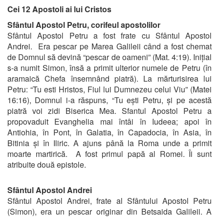
Cei 12 Apostoli ai lui Cristos
Sfântul Apostol Petru, corifeul apostolilor
Sfântul Apostol Petru a fost frate cu Sfântul Apostol
Andrei. Era pescar pe Marea Galileii când a fost chemat
de Domnul să devină “pescar de oameni” (Mat. 4:19). Inițial
s-a numit Simon, însă a primit ulterior numele de Petru (în
aramaică Chefa însemnând piatră). La mărturisirea lui
Petru: “Tu esti Hristos, Fiul lui Dumnezeu celui Viu” (Matei
16:16), Domnul i-a răspuns, “Tu ești Petru, și pe acestă
piatră voi zidi Biserica Mea. Sfantul Apostol Petru a
propovaduit Evanghelia mai întâi în Iudeea; apoi în
Antiohia, în Pont, în Galatia, în Capadocia, în Asia, în
Bitinia și în Iliric. A ajuns până la Roma unde a primit
moarte martirică. A fost primul papă al Romei. Îi sunt
atribuite două epistole.
Sfântul Apostol Andrei
Sfântul Apostol Andrei, frate al Sfântului Apostol Petru
(Simon), era un pescar originar din Betsaida Galileii. A