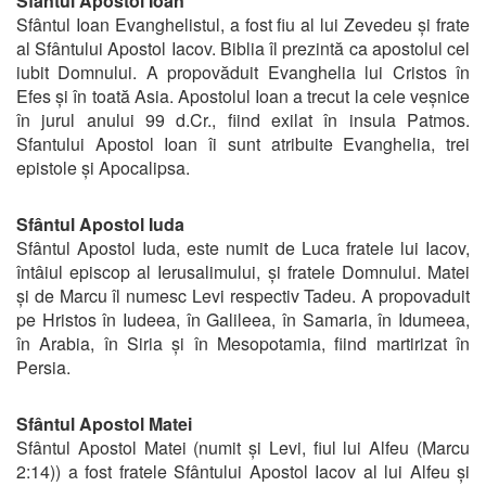
Sfântul Apostol Ioan
Sfântul Ioan Evanghelistul, a fost fiu al lui Zevedeu și frate
al Sfântului Apostol Iacov. Biblia îl prezintă ca apostolul cel
iubit Domnului. A propovăduit Evanghelia lui Cristos în
Efes și în toată Asia. Apostolul Ioan a trecut la cele veșnice
în jurul anului 99 d.Cr., fiind exilat în insula Patmos.
Sfantului Apostol Ioan îi sunt atribuite Evanghelia, trei
epistole și Apocalipsa.
Sfântul Apostol Iuda
Sfântul Apostol Iuda, este numit de Luca fratele lui Iacov,
întâiul episcop al Ierusalimului, și fratele Domnului. Matei
și de Marcu îl numesc Levi respectiv Tadeu. A propovaduit
pe Hristos în Iudeea, în Galileea, în Samaria, în Idumeea,
în Arabia, în Siria și în Mesopotamia, fiind martirizat în
Persia.
Sfântul Apostol Matei
Sfântul Apostol Matei (numit și Levi, fiul lui Alfeu (Marcu
2:14)) a fost fratele Sfântului Apostol Iacov al lui Alfeu și