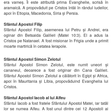
era vameș. Îi este atribuită prima Evanghelie, scrisă în
aramaică. A propovăduit pe Cristos întâi în rândul iudeilor,
apoi în Etiopia, Macedonia, Siria și Persia.
Sfântul Apostol Filip
Sfântul Apostol Filip, asemenea lui Petru și Andrei, era
oginar din Betsaida Galileii (Matei 10:3). El a adus la
Cristos pe Natanael. A fost misionar în Frigia unde a primit
moarte martirică în cetatea Ierapole.
Sfântul Apostol Simon Zelotul
Sfântul Apostol Simon Zelotul, este numit uneori și
cananeul, deoarece a fost originar din Cana Galileii.
Sfântul Apostol Simon Zelotul a călătorit în Egipt și Africa,
apoi în Mauritania și Libia, propovăduind Evanghelia lui
Cristos.
Sfântul Apostol Iacob al lui Alfeu
Sfântul Iacob a fost fratele Sfântului Apostol Matei, iar tatăl
lor se numea Alfeu. A fost unul dintre cei 12 Apostoli ai