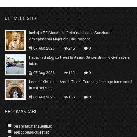
ULTIMELE ȘTIRI
Invitația PF Claudiu la Pelerinajul de la Sanctuarul
Arhiepiscopal Major din Cluj-Napoca
07 Aug 2026
245
0
Papa, în dialog cu tinerii la Assisi: Să construim o civilizație a
iubirii
07 Aug 2026
132
0
Leon al XIV-lea la Assisi: Tineri, Europa și întreaga lume caută
în voi noi sfinți
06 Aug 2026
156
0
RECOMANDĂRI
bisericaromanaunita.ro
episcopiabucuresti.ro