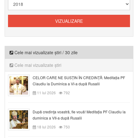
Cele mai vizualizate știri / 30 zile
Cele mai vizualizate știri
CELOR CARE NE SUSȚIN ÎN CREDINȚĂ: Meditația PF
Claudiu la Duminica a VI-a după Rusalii
11 Iul 2026
792
După credinţa voastră, fie vouă! Meditația PF Claudiu la
duminica a VII-a după Rusalii
18 Iul 2026
750