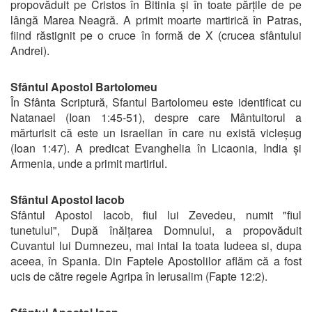
propovăduit pe Cristos în Bitinia și în toate părțile de pe
lângă Marea Neagră. A primit moarte martirică în Patras,
fiind răstignit pe o cruce în formă de X (crucea sfântului
Andrei).
Sfântul Apostol Bartolomeu
În Sfânta Scriptură, Sfantul Bartolomeu este identificat cu
Natanael (Ioan 1:45-51), despre care Mântuitorul a
mărturisit că este un israelian în care nu există vicleșug
(Ioan 1:47). A predicat Evanghelia în Licaonia, India și
Armenia, unde a primit martiriul.
Sfântul Apostol Iacob
Sfântul Apostol Iacob, fiul lui Zevedeu, numit "fiul
tunetului", După înălțarea Domnului, a propovăduit
Cuvantul lui Dumnezeu, mai intai la toata Iudeea si, dupa
aceea, în Spania. Din Faptele Apostolilor aflăm că a fost
ucis de către regele Agripa în Ierusalim (Fapte 12:2).