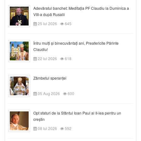
Adevăratul banchet: Meditația PF Claudiu la Duminica a
VIII-a după Rusalii
25 Iul 2026
645
Întru mulți și binecuvântați ani, Preafericite Părinte
Claudiu!
22 Iul 2026
618
Zâmbetul speranței
05 Aug 2026
600
Opt sfaturi de la Sfântul Ioan Paul al II-lea pentru un
creștin
08 Iul 2026
592