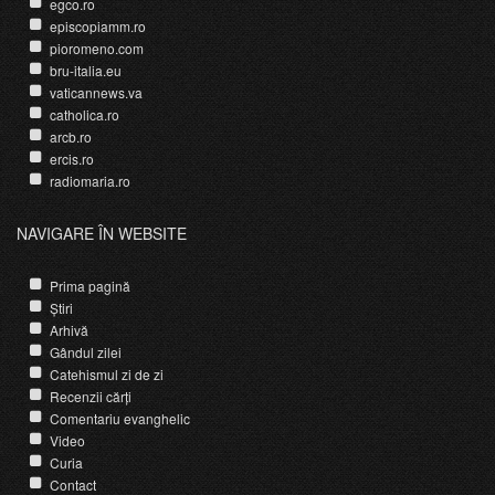
egco.ro
episcopiamm.ro
pioromeno.com
bru-italia.eu
vaticannews.va
catholica.ro
arcb.ro
ercis.ro
radiomaria.ro
NAVIGARE ÎN WEBSITE
Prima pagină
Știri
Arhivă
Gândul zilei
Catehismul zi de zi
Recenzii cărți
Comentariu evanghelic
Video
Curia
Contact