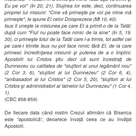
Eu pe voi" (In 20, 21). Slujirea lor este, deci, continuarea
propriei lui misiuni: "Cine vă primeşte pe voi pe mine mă
primeşte", le spune El celor Doisprezece (Mt 10, 40).
Isus îi uneşte la misiunea pe care El a primit-o de la Tatăl:
după cum "Fiul nu poate face nimic de la sine" (In 5, 19.
30), ci primeşte totul de la Tatăl care l-a trimis, tot astfel cei
pe care-i trimite Isus nu pot face nimic fără El, de la care
primesc încredinţarea misiunii şi puterea de a o împlini.
Apostolii lui Cristos ştiu deci că sunt înzestraţi de
Dumnezeu cu calitatea de "slujitori ai unui legământ nou"
(2 Cor 3, 6), "slujitori ai lui Dumnezeu" (2 Cor 6, 4),
"ambasadori ai lui Cristos" (2 Cor 5, 20), "slujitori ai lui
Cristos şi administratori ai tainelor lui Dumnezeu" (1 Cor 4,
1).
(CBC 858-859)
De fiecare data când rostim Crezul afirmăm că Biserica
este “apostolică”, deoarece învață ceea ce au învățat
Apostolii.