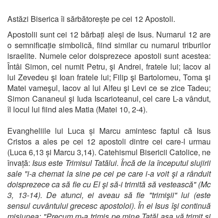
Astăzi Biserica îi sărbătorește pe cei 12 Apostoli.
Apostolii sunt cei 12 bărbați aleși de Isus. Numarul 12 are
o semnificație simbolică, fiind similar cu numarul triburilor
israelite. Numele celor doisprezece apostoli sunt acestea:
Întâi Simon, cel numit Petru, şi Andrei, fratele lui; Iacov al
lui Zevedeu şi Ioan fratele lui; Filip şi Bartolomeu, Toma şi
Matei vameşul, Iacov al lui Alfeu şi Levi ce se zice Tadeu;
Simon Cananeul şi Iuda Iscarioteanul, cel care L-a vândut,
îl locul lui fiind ales Matia (Matei 10, 2-4).
Evangheliile lui Luca și Marcu amintesc faptul că Isus
Cristos a ales pe cei 12 apostoli dintre cei care-l urmau
(Luca 6,13 și Marcu 3,14). Catehismul Bisericii Catolice, ne
învață:
Isus este Trimisul Tatălui. Încă de la începutul slujirii
sale "i-a chemat la sine pe cei pe care i-a voit şi a rânduit
doisprezece ca să fie cu El şi să-i trimită să vestească" (Mc
3, 13-14). De atunci, ei aveau să fie "trimişii" lui (este
sensul cuvântului grecesc apostoloi). În ei Isus îşi continuă
misiunea: "Precum m-a trimis pe mine Tatăl aşa vă trimit şi