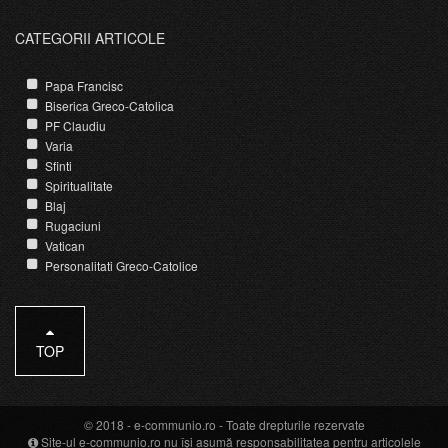
CATEGORII ARTICOLE
Papa Francisc
Biserica Greco-Catolica
PF Claudiu
Varia
Sfinti
Spiritualitate
Blaj
Rugaciuni
Vatican
Personalitati Greco-Catolice
TOP
© 2018 -
e-communio.ro
- Toate drepturile rezervate
Site-ul e-communio.ro nu își asumă responsabilitatea pentru articolele