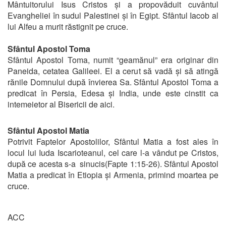
Mântuitorului Isus Cristos și a propovăduit cuvântul
Evangheliei în sudul Palestinei și în Egipt. Sfântul Iacob al
lui Alfeu a murit răstignit pe cruce.
Sfântul Apostol Toma
Sfântul Apostol Toma, numit “geamănul” era originar din
Paneida, cetatea Galileei. El a cerut să vadă și să atingă
rănile Domnului după învierea Sa. Sfântul Apostol Toma a
predicat în Persia, Edesa și India, unde este cinstit ca
intemeietor al Bisericii de aici.
Sfântul Apostol Matia
Potrivit Faptelor Apostolilor, Sfântul Matia a fost ales în
locul lui Iuda Iscarioteanul, cel care l-a vândut pe Cristos,
după ce acesta s-a sinucis(Fapte 1:15-26). Sfântul Apostol
Matia a predicat în Etiopia și Armenia, primind moartea pe
cruce.
ACC