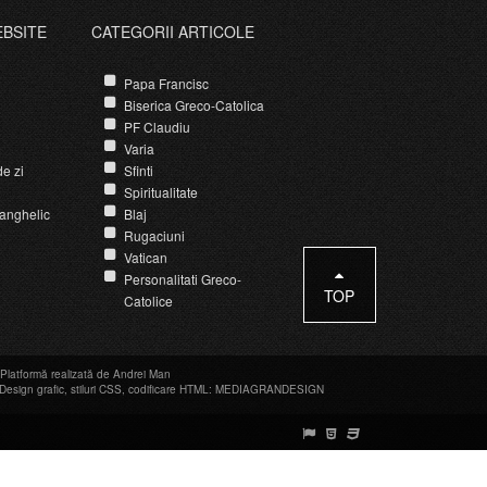
EBSITE
CATEGORII ARTICOLE
Papa Francisc
Biserica Greco-Catolica
PF Claudiu
Varia
e zi
Sfinti
Spiritualitate
anghelic
Blaj
Rugaciuni
Vatican
Personalitati Greco-
TOP
Catolice
Platformă realizată de Andrei Man
Design grafic
,
stiluri CSS
,
codificare HTML
:
MEDIAGRANDESIGN