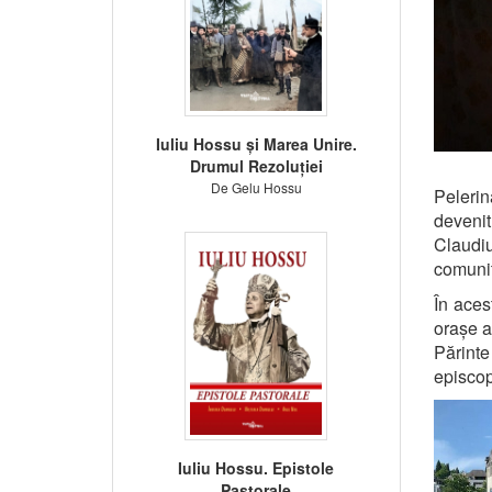
Iuliu Hossu și Marea Unire.
Drumul Rezoluției
De Gelu Hossu
Pelerin
devenit
Claudi
comunit
În aces
orașe al
Părinte
episcop
Iuliu Hossu. Epistole
Pastorale