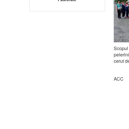
Scopul 
pelerin
cerut d
ACC