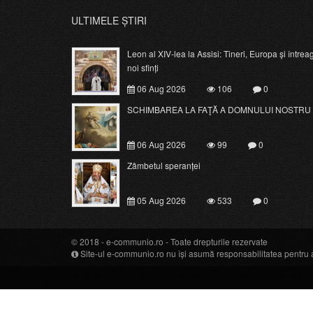
ULTIMELE ȘTIRI
Leon al XIV-lea la Assisi: Tineri, Europa și întrea
noi sfinți
06 Aug 2026
106
0
SCHIMBAREA LA FAŢĂ A DOMNULUI NOSTRU 
06 Aug 2026
99
0
Zâmbetul speranței
05 Aug 2026
533
0
© 2018 -
e-communio.ro
- Toate drepturile rezervate
Site-ul e-communio.ro nu își asumă responsabilitatea pentru art