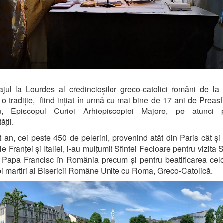
ajul la Lourdes al credincioșilor greco-catolici români de la
 o tradiție,
fiind ințiat în urmă cu mai bine de 17 ani de Preasf
u, Episcopul Curiei Arhiepiscopiei Majore, pe atunci p
ății.
t an, cei peste 450 de pelerini, provenind atât din Paris cât și 
e Franței și Italiei, i-au mulțumit Sfintei Fecioare pentru vizita 
 Papa Francisc în România precum și pentru beatificarea cel
i martiri ai Bisericii Române Unite cu Roma, Greco-Catolică.