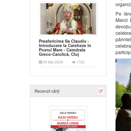
organiz
Pe lâng
Maicii 
devoțiu
celebra
părinte
Preafericirea Sa Claudiu -
celebra
Introducere la Cateheze în
Postul Mare - Catedrala
particip
Greco-Catolică, Cluj
06 Mar 2026
1702
Recenzii cărți