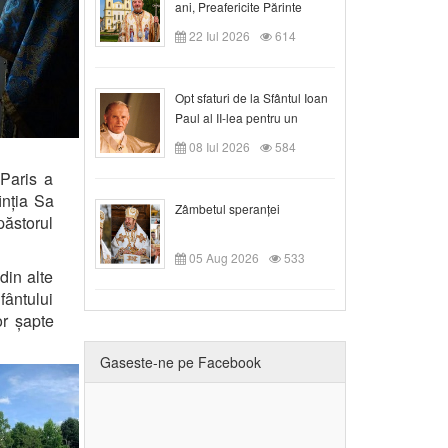
ani, Preafericite Părinte
Claudiu!
22 Iul 2026
614
Opt sfaturi de la Sfântul Ioan
Paul al II-lea pentru un
creștin
08 Iul 2026
584
 Paris a
inția Sa
Zâmbetul speranței
ăstorul
05 Aug 2026
533
din alte
Sfântului
or șapte
Gaseste-ne pe Facebook