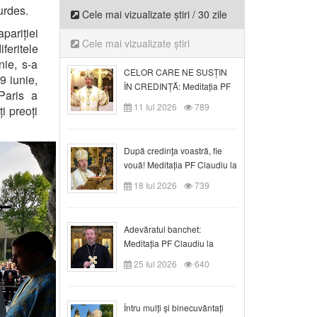
urdes.
Cele mai vizualizate știri / 30 zile
pariției
Cele mai vizualizate știri
feritele
nie, s-a
CELOR CARE NE SUSȚIN
9 iunie,
ÎN CREDINȚĂ: Meditația PF
 Paris a
Claudiu la Duminica a VI-a
11 Iul 2026
789
i preoți
după Rusalii
După credinţa voastră, fie
vouă! Meditația PF Claudiu la
duminica a VII-a după Rusalii
18 Iul 2026
739
Adevăratul banchet:
Meditația PF Claudiu la
Duminica a VIII-a după
25 Iul 2026
640
Rusalii
Întru mulți și binecuvântați