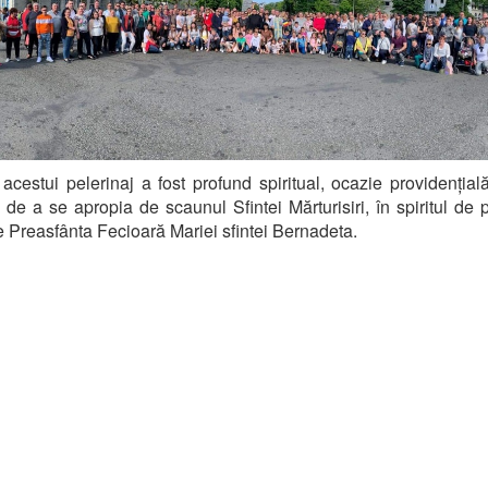
acestui pelerinaj a fost profund spiritual, ocazie providențial
i de a se apropia de scaunul Sfintei Mărturisiri, în spiritul de 
e Preasfânta Fecioară Mariei sfintei Bernadeta.