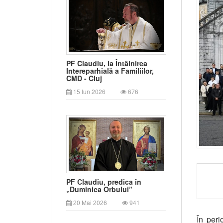
PF Claudiu, la Întâlnirea
Intereparhială a Familiilor,
CMD - Cluj
15 Iun 2026
676
PF Claudiu, predica în
„Duminica Orbului”
20 Mai 2026
941
În per