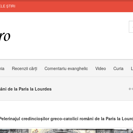
LE ȘTIRI
Leo
nia
Recenzii cărți
Comentariu evanghelic
Video
Curia
L
âni de la Paris la Lourdes
e-
elerinajul credincioșilor greco-catolici români de la Paris la Lour