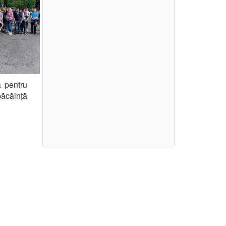
ă pentru
păcăință