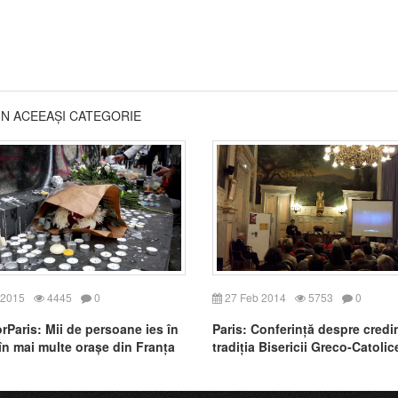
DIN ACEEAȘI CATEGORIE
 2015
4445
0
27 Feb 2014
5753
0
rParis: Mii de persoane ies în
Paris: Conferință despre credin
 în mai multe orașe din Franța
tradiția Bisericii Greco-Catolic
România