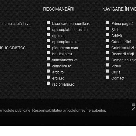
RECOMANDĂRI
NAVIGARE ÎN W
ga lume caută în voi
bisericaromanaunita.ro
Prima pagină
episcopiabucuresti.ro
Știri
egco.ro
Arhivă
episcopiamm.ro
Gândul zilei
ISUS CRISTOS
pioromeno.com
Catehismul zi d
bru-italia.eu
Recenzii cărți
vaticannews.va
Comentariu ev
catholica.ro
Video
arcb.ro
Curia
ercis.ro
Contact
radiomaria.ro
icolele publicate. Responsabilitatea articolelor revine autorilor.