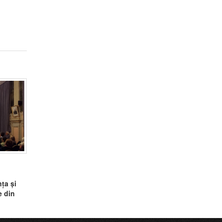
ța și
e din