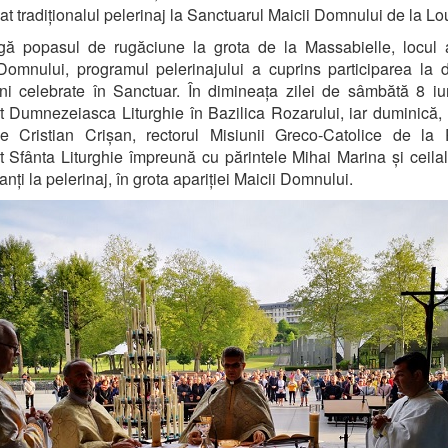
at tradiționalul pelerinaj la Sanctuarul Maicii Domnului de la Lo
ă popasul de rugăciune la grota de la Massabielle, locul a
Domnului, programul pelerinajului a cuprins participarea la di
ni celebrate în Sanctuar. În dimineața zilei de sâmbătă 8 iu
t Dumnezeiasca Liturghie în Bazilica Rozarului, iar duminică, 
le Cristian Crișan, rectorul Misiunii Greco-Catolice de la
t Sfânta Liturghie împreună cu părintele Mihai Marina și ceilalț
anți la pelerinaj, în grota apariției Maicii Domnului.