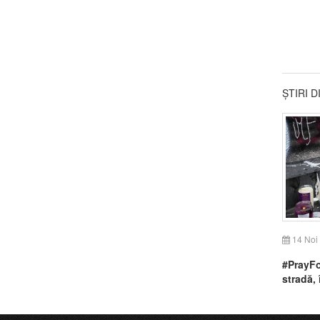
ȘTIRI 
14 Noi
#PrayFo
stradă,