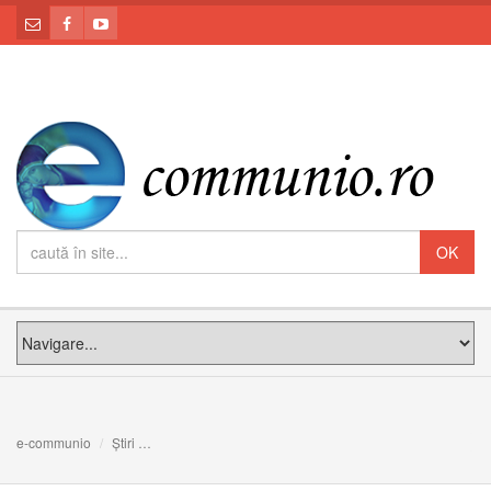
e-communio
Știri
Blaj: Pregătiri în grafic pentru vizita Papei Francisc - au f