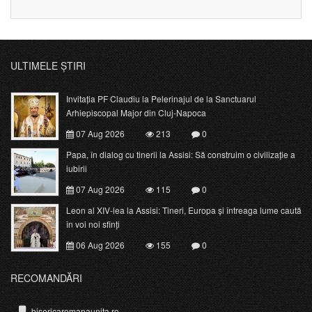
ULTIMELE ȘTIRI
Invitația PF Claudiu la Pelerinajul de la Sanctuarul
Arhiepiscopal Major din Cluj-Napoca
07 Aug 2026
213
0
Papa, în dialog cu tinerii la Assisi: Să construim o civilizație a
iubirii
07 Aug 2026
115
0
Leon al XIV-lea la Assisi: Tineri, Europa și întreaga lume caută
în voi noi sfinți
06 Aug 2026
155
0
RECOMANDĂRI
bisericaromanaunita.ro