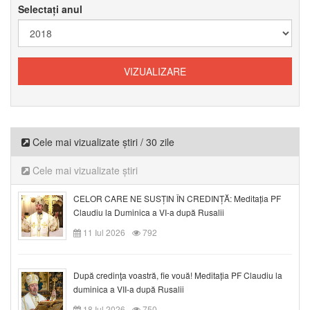
Selectați anul
Cele mai vizualizate știri / 30 zile
Cele mai vizualizate știri
CELOR CARE NE SUSȚIN ÎN CREDINȚĂ: Meditația PF
Claudiu la Duminica a VI-a după Rusalii
11 Iul 2026
792
După credinţa voastră, fie vouă! Meditația PF Claudiu la
duminica a VII-a după Rusalii
18 Iul 2026
750