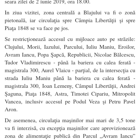
seara zilei de 2 iunie 2019, ora 18.00.
In ziua vizitei, zona centrală a Blajului va fi o zonă
pietonală, iar circulaţia spre Câmpia Libertăţii şi spre
Piaţa 1848 se va face pe jos.
Se restricţionează accesul cu mijloace auto pe străzile:
Clujului, Morii, Iazului, Parcului, Iuliu Maniu, Eroilor,
Avram Iancu, Popa Şapcă, Republicii, Nicolae Bălcescu,
Tudor Vladimirescu - până la bariera cu calea ferată -
magistrala 300, Aurel Vlaicu - parţial, de la intersecţia cu
strada Iuliu Maniu până la bariera cu calea ferată -
magistrala 300, Ioan Lemeny, Câmpul Libertăţii, Andrei
Şaguna, Piaţa 1848, Astra, Timotei Cipariu, Mitropolit
Vancea, inclusiv accesul pe Podul Veza şi Petru Pavel
Aron.
De asemenea, circulaţia maşinilor mai mari de 3,5 tone
va fi interzisă, cu excepţia maşinilor care aprovizionează
zona de alimentaţie publică din Parcul „Avram Iancu”