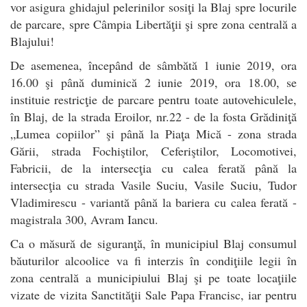
vor asigura ghidajul pelerinilor sosiţi la Blaj spre locurile
de parcare, spre Câmpia Libertăţii şi spre zona centrală a
Blajului!
De asemenea, începând de sâmbătă 1 iunie 2019, ora
16.00 şi până duminică 2 iunie 2019, ora 18.00, se
instituie restricţie de parcare pentru toate autovehiculele,
în Blaj, de la strada Eroilor, nr.22 - de la fosta Grădiniţă
„Lumea copiilor” şi până la Piaţa Mică - zona strada
Gării, strada Fochiştilor, Ceferiştilor, Locomotivei,
Fabricii, de la intersecţia cu calea ferată până la
intersecţia cu strada Vasile Suciu, Vasile Suciu, Tudor
Vladimirescu - variantă până la bariera cu calea ferată -
magistrala 300, Avram Iancu.
Ca o măsură de siguranţă, în municipiul Blaj consumul
băuturilor alcoolice va fi interzis în condiţiile legii în
zona centrală a municipiului Blaj şi pe toate locaţiile
vizate de vizita Sanctităţii Sale Papa Francisc, iar pentru