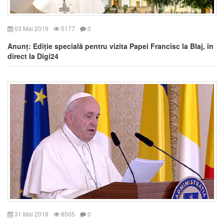
03 Mai 2019
5177
0
Anunț: Ediție specială pentru vizita Papei Francisc la Blaj, în
direct la Digi24
31 Mai 2019
8505
0