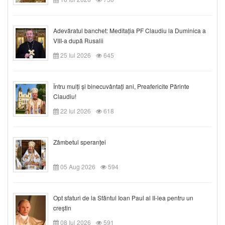
Adevăratul banchet: Meditația PF Claudiu la Duminica a
VIII-a după Rusalii
25 Iul 2026
645
Întru mulți și binecuvântați ani, Preafericite Părinte
Claudiu!
22 Iul 2026
618
Zâmbetul speranței
05 Aug 2026
594
Opt sfaturi de la Sfântul Ioan Paul al II-lea pentru un
creștin
08 Iul 2026
591