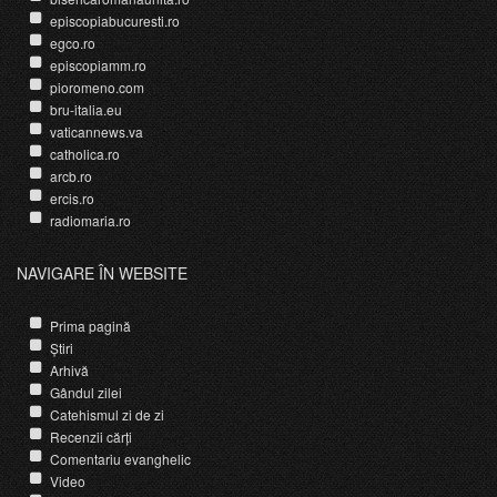
episcopiabucuresti.ro
egco.ro
episcopiamm.ro
pioromeno.com
bru-italia.eu
vaticannews.va
catholica.ro
arcb.ro
ercis.ro
radiomaria.ro
NAVIGARE ÎN WEBSITE
Prima pagină
Știri
Arhivă
Gândul zilei
Catehismul zi de zi
Recenzii cărți
Comentariu evanghelic
Video