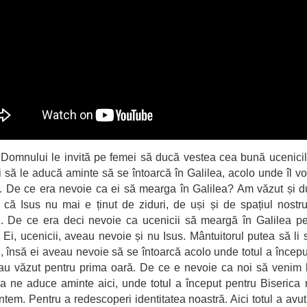
 Domnului le invită pe femei să ducă vestea cea bună ucenicilo
i să le aducă aminte să se întoarcă în Galilea, acolo unde îl vor
. De ce era nevoie ca ei să mearga în Galilea? Am văzut și 
, că Isus nu mai e ținut de ziduri, de uși și de spațiul nostru 
. De ce era deci nevoie ca ucenicii să meargă în Galilea pe
Ei, ucenicii, aveau nevoie și nu Isus. Mântuitorul putea să li 
, însă ei aveau nevoie să se întoarcă acolo unde totul a începu
au văzut pentru prima oară. De ce e nevoie ca noi să venim 
a ne aduce aminte aici, unde totul a început pentru Biserica 
ntem. Pentru a redescoperi identitatea noastră. Aici totul a avu