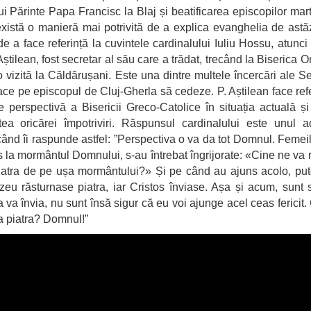
ui Părinte Papa Francisc la Blaj și beatificarea episcopilor marti
xistă o manieră mai potrivită de a explica evanghelia de astă
e a face referință la cuvintele cardinalului Iuliu Hossu, atunci
Aștilean, fost secretar al său care a trădat, trecând la Biserica O
 o vizită la Căldărușani. Este una dintre multele încercări ale Sec
face pe episcopul de Cluj-Gherla să cedeze. P. Aștilean face refe
e perspectivă a Bisericii Greco-Catolice în situația actuală și
tatea oricărei împotriviri. Răspunsul cardinalului este unul a
când îi raspunde astfel: ”Perspectiva o va da tot Domnul. Femei
 la mormântul Domnului, s-au întrebat îngrijorate: «Cine ne va 
atra de pe ușa mormântului?» Și pe când au ajuns acolo, put
u răsturnase piatra, iar Cristos înviase. Așa și acum, sunt 
a va învia, nu sunt însă sigur că eu voi ajunge acel ceas fericit.
a piatra? Domnul!”