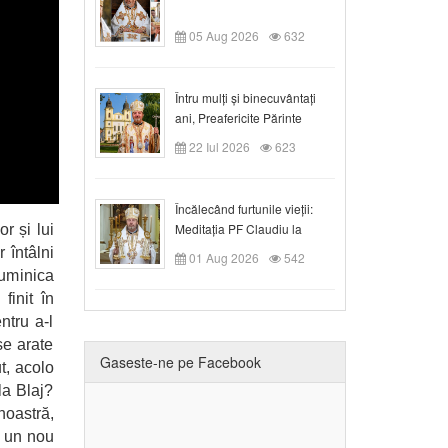
05 Aug 2026
632
Întru mulți și binecuvântați
ani, Preafericite Părinte
Claudiu!
22 Iul 2026
623
Încălecând furtunile vieții:
Meditația PF Claudiu la
r și lui
Duminica a IX-a după Rusalii
 întâlni
01 Aug 2026
542
duminica
finit în
ntru a-l
se arate
Gaseste-ne pe Facebook
t, acolo
la Blaj?
noastră,
t un nou