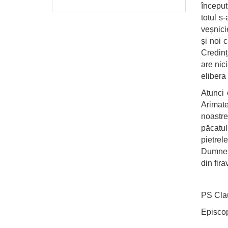
început
totul s
veșnici
și noi 
Credinț
are nic
elibera
Atunci 
Arimate
noastre
păcatul
pietrel
Dumneze
din fir
PS Cla
Episcop