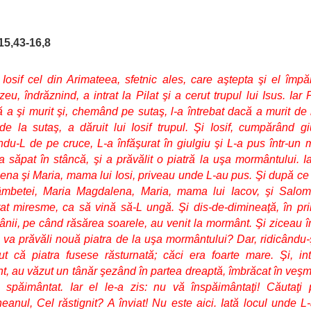
15,43-16,8
Iosif cel din Arimateea, sfetnic ales, care aştepta şi el împăr
u, îndrăznind, a intrat la Pilat şi a cerut trupul lui Isus. Iar P
ă a şi murit şi, chemând pe sutaş, l-a întrebat dacă a murit de 
de la sutaş, a dăruit lui Iosif trupul. Şi Iosif, cumpărând gi
du-L de pe cruce, L-a înfăşurat în giulgiu şi L-a pus într-un
a săpat în stâncă, şi a prăvălit o piatră la uşa mormântului. I
na şi Maria, mama lui Iosi, priveau unde L-au pus. Şi după ce 
âmbetei, Maria Magdalena, Maria, mama lui Iacov, şi Salo
t miresme, ca să vină să-L ungă. Şi dis-de-dimineaţă, în pr
nii, pe când răsărea soarele, au venit la mormânt. Şi ziceau în
 va prăvăli nouă piatra de la uşa mormântului? Dar, ridicându-ş
t că piatra fusese răsturnată; căci era foarte mare. Şi, in
, au văzut un tânăr şezând în partea dreaptă, îmbrăcat în veşm
 spăimântat. Iar el le-a zis: nu vă înspăimântaţi! Căutaţi
eanul, Cel răstignit? A înviat! Nu este aici. Iată locul unde L