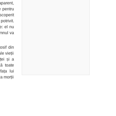
aparent,
e pentru
scoperit
otrivit.
e: el nu
omnul va
osif din
e vieții
ței și a
că toate
fața lui
a morții