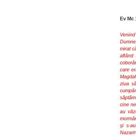
Ev Mc 
Venind 
Dumneze
mirat c
aflând 
coborân
care er
Magdale
ziua s
cumpăra
săptămâ
cine ne
au văzu
mormânt
şi s-au
Nazarin