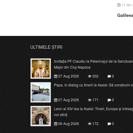
11 Ian
Galileea
ULTIMELE ȘTIRI
Invitația PF Claudiu la Pelerinajul de la Sanctuar
Major din Cluj-Napoca
07 Aug 2026
302
0
Papa, în dialog cu tinerii la Assisi: Să construim o c
07 Aug 2026
171
0
Leon al XIV-lea la Assisi: Tineri, Europa și întrea
noi sfinți
06 Aug 2026
172
0