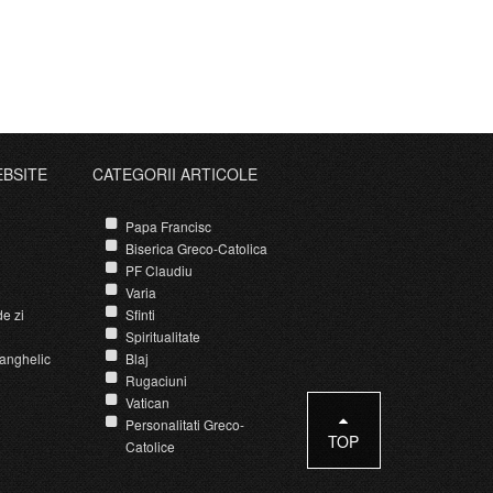
EBSITE
CATEGORII ARTICOLE
Papa Francisc
Biserica Greco-Catolica
PF Claudiu
Varia
e zi
Sfinti
Spiritualitate
anghelic
Blaj
Rugaciuni
Vatican
Personalitati Greco-
TOP
Catolice