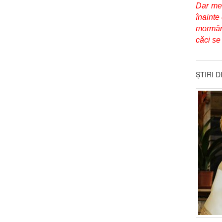
Dar mer
înainte
mormânt
căci se
ȘTIRI 