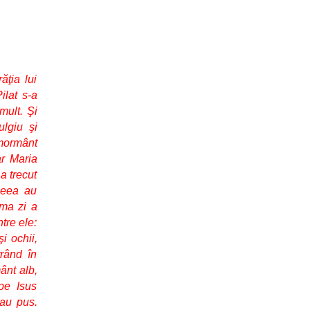
ăţia lui
ilat s-a
mult. Şi
ulgiu şi
 mormânt
ar Maria
a trecut
meea au
ima zi a
tre ele:
i ochii,
trând în
ânt alb,
 pe Isus
-au pus.