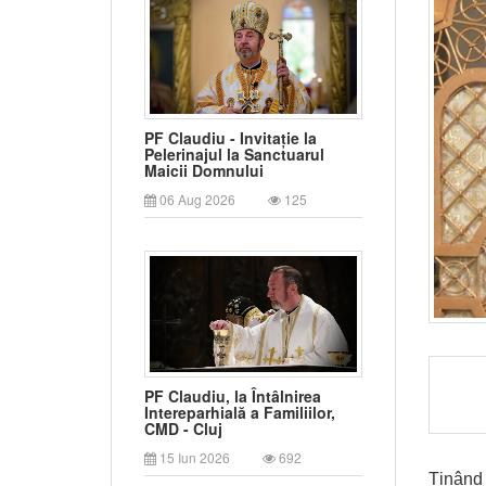
PF Claudiu - Invitație la
Pelerinajul la Sanctuarul
Maicii Domnului
06 Aug 2026
125
PF Claudiu, la Întâlnirea
Intereparhială a Familiilor,
CMD - Cluj
15 Iun 2026
692
Ținând 