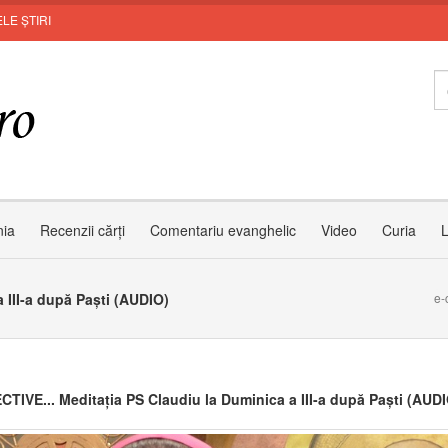
LE ȘTIRI
In
nia
Recenzii cărți
Comentariu evanghelic
Video
Curia
L
 III-a după Paști (AUDIO)
e-
TIVE... Meditația PS Claudiu la Duminica a III-a după Paști (AUDI