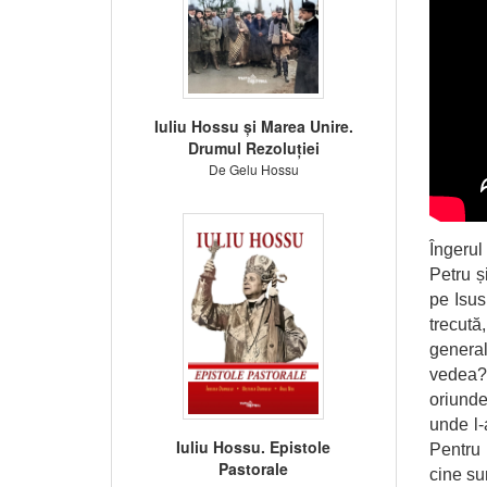
Iuliu Hossu și Marea Unire.
Drumul Rezoluției
De Gelu Hossu
Îngerul
Petru ș
pe Isus
trecută
general
vedea? 
oriunde
unde l-
Iuliu Hossu. Epistole
Pentru 
Pastorale
cine su