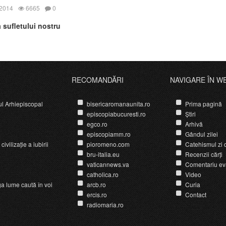
 2014
6665
0
 sufletului nostru
RECOMANDĂRI
NAVIGARE ÎN W
ul Arhiepiscopal
bisericaromanaunita.ro
Prima pagină
episcopiabucuresti.ro
Știri
egco.ro
Arhivă
episcopiamm.ro
Gândul zilei
ivilizație a iubirii
pioromeno.com
Catehismul zi d
bru-italia.eu
Recenzii cărți
vaticannews.va
Comentariu ev
catholica.ro
Video
ga lume caută în voi
arcb.ro
Curia
ercis.ro
Contact
radiomaria.ro