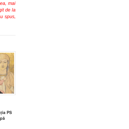
eea, mai
it de la
au spus,
ția PS
upă