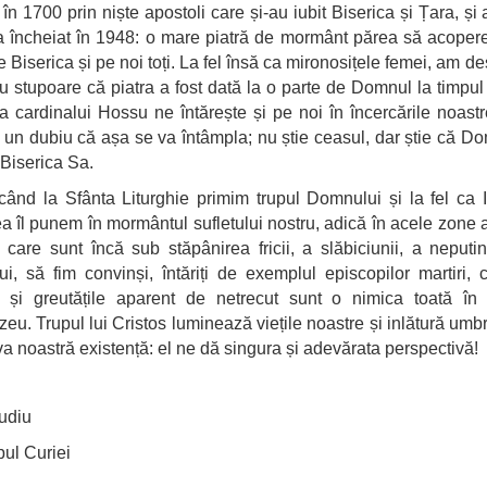
 în 1700 prin niște apostoli care și-au iubit Biserica și Țara, și 
-a încheiat în 1948: o mare piatră de mormânt părea să acoper
e Biserica și pe noi toți. La fel însă ca mironosițele femei, am de
cu stupoare că piatra a fost dată la o parte de Domnul la timpul p
a cardinalui Hossu ne întărește și pe noi în încercările noastr
i un dubiu că așa se va întâmpla; nu știe ceasul, dar știe că D
 Biserica Sa.
când la Sfânta Liturghie primim trupul Domnului și la fel ca I
a îl punem în mormântul sufletului nostru, adică în acele zone al
 care sunt încă sub stăpânirea fricii, a slăbiciunii, a neputin
ui, să fim convinși, întăriți de exemplul episcopilor martiri, 
e și greutățile aparent de netrecut sunt o nimica toată în 
u. Trupul lui Cristos luminează viețile noastre și inlătură umbr
ava noastră existență: el ne dă singura și adevărata perspectivă!
udiu
ul Curiei