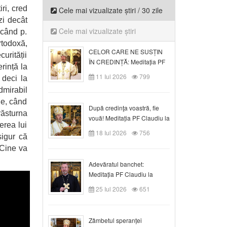
ri, cred
Cele mai vizualizate știri / 30 zile
zi decât
Cele mai vizualizate știri
 când p.
rtodoxă,
CELOR CARE NE SUSȚIN
urității
ÎN CREDINȚĂ: Meditația PF
rință la
Claudiu la Duminica a VI-a
11 Iul 2026
799
 deci la
după Rusalii
dmirabil
le, când
După credinţa voastră, fie
răsturna
vouă! Meditația PF Claudiu la
erea lui
duminica a VII-a după Rusalii
18 Iul 2026
756
sigur că
 Cine va
Adevăratul banchet:
Meditația PF Claudiu la
Duminica a VIII-a după
25 Iul 2026
651
Rusalii
Zâmbetul speranței