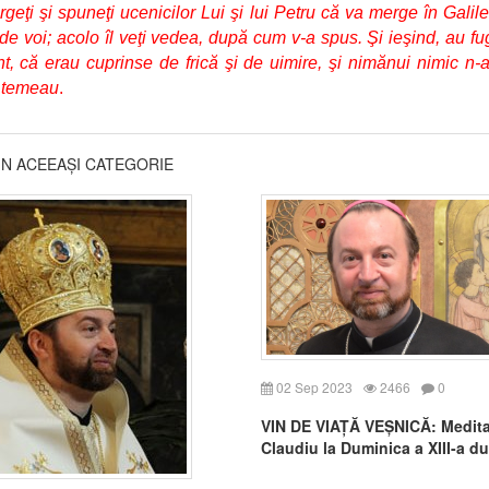
geţi şi spuneţi ucenicilor Lui şi lui Petru că va merge în Galil
 de voi; acolo îl veţi vedea, după cum v-a spus. Şi ieşind, au fug
, că erau cuprinse de frică şi de uimire, şi nimănui nimic n-
 temeau
.
DIN ACEEAȘI CATEGORIE
02 Sep 2023
2466
0
VIN DE VIAȚĂ VEȘNICĂ: Medita
Claudiu la Duminica a XIII-a d
Rusalii