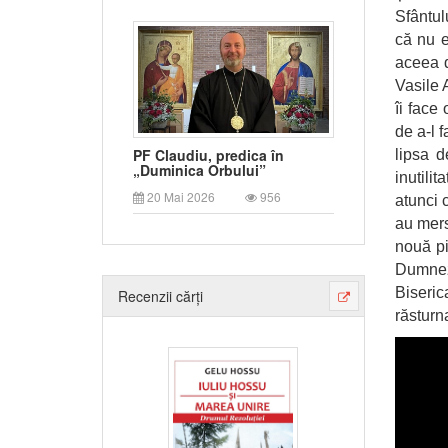
Sfântul
că nu e
aceea d
Vasile 
îi face
de a-l 
PF Claudiu, predica în
lipsa d
„Duminica Orbului”
inutili
20 Mai 2026
956
atunci 
au mers
nouă pi
Dumneze
Biseric
Recenzii cărți
răsturn