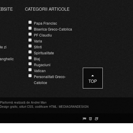
EBSITE
CATEGORII ARTICOLE
Papa Francisc
Biserica Greco-Catolica
PF Claudiu
Varia
e zi
Sfinti
Spiritualitate
anghelic
Blaj
Rugaciuni
Vatican
Personalitati Greco-
TOP
Catolice
Platformă realizată de Andrei Man
Design grafic
,
stiluri CSS
,
codificare HTML
:
MEDIAGRANDESIGN