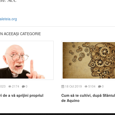
.aleteia.org
DIN ACEEAȘI CATEGORIE
2023
2174
0
18 Oct 2019
5104
0
 de a vă sprijini propriul
Cum să te cultivi, după Sfânt
de Aquino