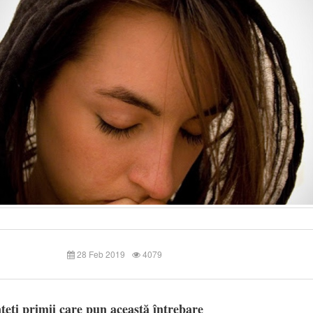
28 Feb 2019
4079
teți primii care pun această întrebare