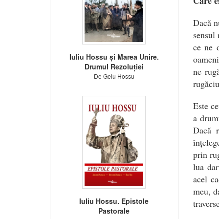
Care e
Dacă n
sensul 
ce ne 
Iuliu Hossu și Marea Unire.
oameni
Drumul Rezoluției
ne rug
De Gelu Hossu
rugăciu
Este ce
a drumu
Dacă r
înțele
prin ru
lua dar
acel ca
meu, da
Iuliu Hossu. Epistole
travers
Pastorale