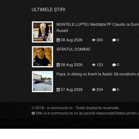
ULTIMELE ȘTIRI
MUNTELE LUPTEI: Meditația PF Claudiu la Dumi
Rusalii
08 Aug 2026
330
0
SFÂNTUL DOMINIC
08 Aug 2026
123
0
Papa, în dialog cu tinerii la Assisi: Să construim o c
07 Aug 2026
204
0
© 2018 -
e-communio.ro
- Toate drepturile rezervate
Site-ul e-communio.ro nu își asumă responsabilitatea pentru art