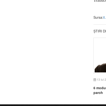
Sursa:
it
ȘTIRI 
13 Iul 
6 moduri
paroh