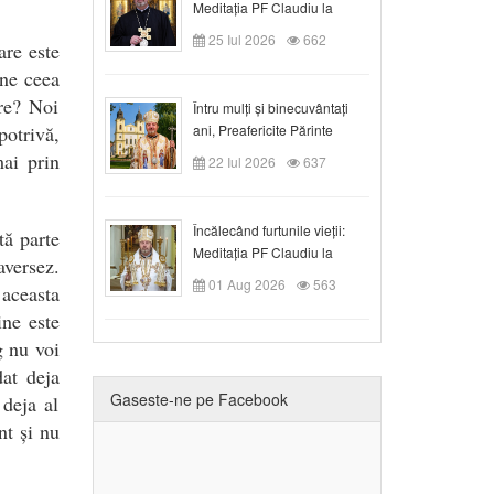
Meditația PF Claudiu la
Duminica a VIII-a după
25 Iul 2026
662
re este
Rusalii
ine ceea
re? Noi
Întru mulți și binecuvântați
otrivă,
ani, Preafericite Părinte
Claudiu!
ai prin
22 Iul 2026
637
Încălecând furtunile vieții:
tă parte
Meditația PF Claudiu la
aversez.
Duminica a IX-a după Rusalii
01 Aug 2026
563
aceasta
ne este
g nu voi
dat deja
Gaseste-ne pe Facebook
 deja al
nt și nu