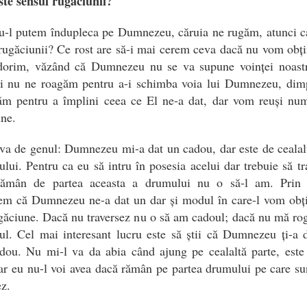
ste sensul rugăciunii?
u-l putem îndupleca pe Dumnezeu, căruia ne rugăm, atunci ca
rugăciunii? Ce rost are să-i mai cerem ceva dacă nu vom obț
dorim, văzând că Dumnezeu nu se va supune voinței noast
i nu ne roagăm pentru a-i schimba voia lui Dumnezeu, dimp
ăm pentru a împlini ceea ce El ne-a dat, dar vom reuși num
ne.
va de genul: Dumnezeu mi-a dat un cadou, dar este de cealal
lui. Pentru ca eu să intru în posesia acelui dar trebuie să tr
ămân de partea aceasta a drumului nu o să-l am. Prin 
gem că Dumnezeu ne-a dat un dar și modul în care-l vom obți
găciune. Dacă nu traversez nu o să am cadoul; dacă nu mă ro
ul. Cel mai interesant lucru este să știi că Dumnezeu ți-a 
dou. Nu mi-l va da abia când ajung pe cealaltă parte, este
r eu nu-l voi avea dacă rămân pe partea drumului pe care su
ez.