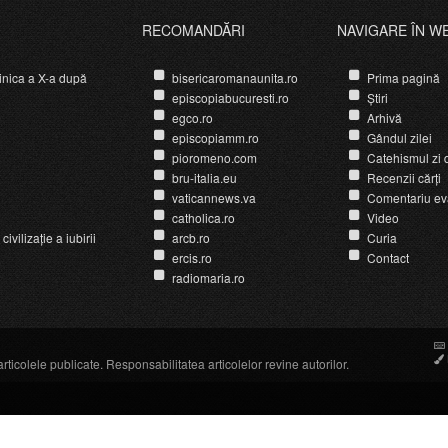
RECOMANDĂRI
NAVIGARE ÎN W
nica a X-a după
bisericaromanaunita.ro
Prima pagină
episcopiabucuresti.ro
Știri
egco.ro
Arhivă
episcopiamm.ro
Gândul zilei
pioromeno.com
Catehismul zi d
bru-italia.eu
Recenzii cărți
vaticannews.va
Comentariu ev
catholica.ro
Video
ivilizație a iubirii
arcb.ro
Curia
ercis.ro
Contact
radiomaria.ro
icolele publicate. Responsabilitatea articolelor revine autorilor.