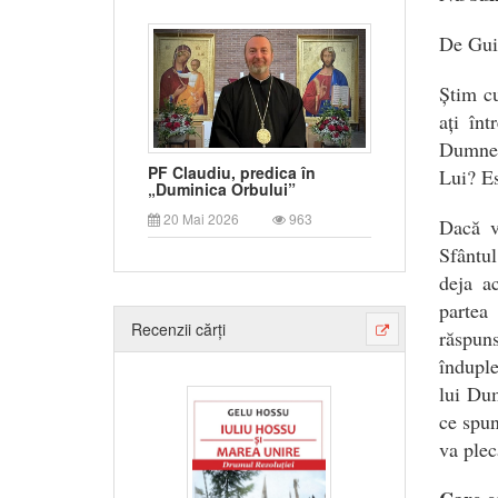
De Gui
Știm cu
ați în
Dumnez
PF Claudiu, predica în
Lui? Es
„Duminica Orbului”
20 Mai 2026
963
Dacă v-
Sfântu
deja a
partea
Recenzii cărți
răspuns
înduple
lui Dum
ce spun
va plec