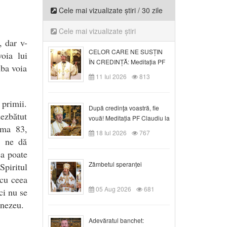
Cele mai vizualizate știri / 30 zile
Cele mai vizualizate știri
, dar v-
CELOR CARE NE SUSȚIN
oia lui
ÎN CREDINȚĂ: Meditația PF
ba voia
Claudiu la Duminica a VI-a
11 Iul 2026
813
după Rusalii
 primii.
După credinţa voastră, fie
ezbătut
vouă! Meditația PF Claudiu la
ema 83,
duminica a VII-a după Rusalii
18 Iul 2026
767
, ne dă
ea poate
Zâmbetul speranței
Spiritul
 cu ceea
05 Aug 2026
681
ci nu se
mnezeu.
Adevăratul banchet: