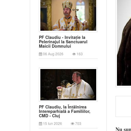
PF Claudiu - Invitație la
Pelerinajul la Sanctuarul
Maicii Domnului
06 Aug 2026
163
PF Claudiu, la Întâlnirea
Intereparhială a Familiilor,
CMD - Cluj
15 Iun 2026
703
Nu sun