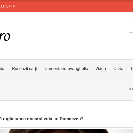
LE ȘTIRI
M
nia
Recenzii cărți
Comentariu evanghelic
Video
Curia
L
e-
 rugăciunea noastră voia lui Dumnezeu?