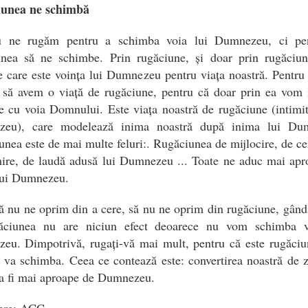
unea ne schimbă
 ne rugăm pentru a schimba voia lui Dumnezeu, ci pe
unea să ne schimbe. Prin rugăciune, și doar prin rugăciu
e care este voința lui Dumnezeu pentru viața noastră. Pentru
 să avem o viață de rugăciune, pentru că doar prin ea vom 
 cu voia Domnului. Este viața noastră de rugăciune (intimi
eu), care modelează inima noastră după inima lui Du
nea este de mai multe feluri:. Rugăciunea de mijlocire, de ce
ire, de laudă adusă lui Dumnezeu ... Toate ne aduc mai apr
lui Dumnezeu.
ă nu ne oprim din a cere, să nu ne oprim din rugăciune, gân
ăciunea nu are niciun efect deoarece nu vom schimba v
eu. Dimpotrivă, rugați-vă mai mult, pentru că este rugăciu
 va schimba. Ceea ce contează este: convertirea noastră de z
 a fi mai aproape de Dumnezeu.
ere: ACC