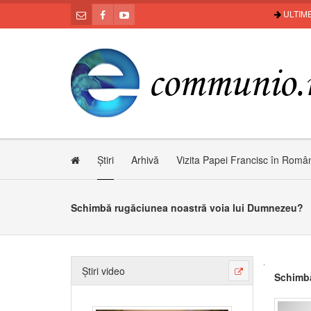
ULTIME
Știri
Arhivă
Vizita Papei Francisc în Româ
Schimbă rugăciunea noastră voia lui Dumnezeu?
Știri video
Schimbă