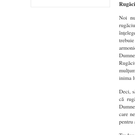
Rugăci
Noi nu
rugăci
înțeleg
trebuie
armonie
Dumnez
Rugăciu
mulțum
inima 
Deci, s
că rug
Dumnez
care ne
pentru
Traduc