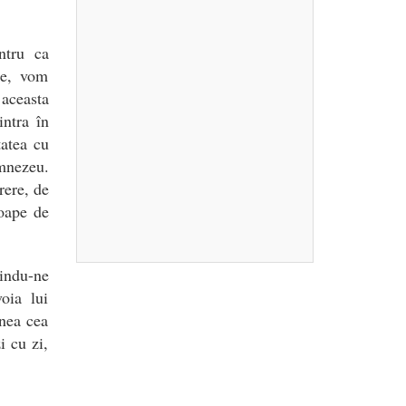
ntru ca
ne, vom
 aceasta
intra în
tatea cu
mnezeu.
rere, de
oape de
dindu-ne
oia lui
nea cea
i cu zi,