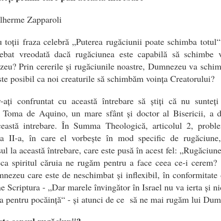
lherme Zapparoli
 toții fraza celebră „Puterea rugăciunii poate schimba totul“
trebat vreodată dacă rugăciunea este capabilă să schimbe v
eu? Prin cererile și rugăciunile noastre, Dumnezeu va schim
te posibil ca noi creaturile să schimbăm voința Creatorului?
ați confruntat cu această întrebare să știți că nu sunteți
l Toma de Aquino, un mare sfânt și doctor al Bisericii, a d
ceastă intrebare. În Summa Theologică, articolul 2, probl
 a II-a, în care el vorbește în mod specific de rugăciune
ul la această întrebare, care este pusă în acest fel: „Rugăciun
ca spiritul căruia ne rugăm pentru a face ceea ce-i cerem? 
nezeu care este de neschimbat și inflexibil, în conformitate
e Scriptura - „Dar marele învingător în Israel nu va ierta și ni
a pentru pocăință“ - și atunci de ce să ne mai rugăm lui Du