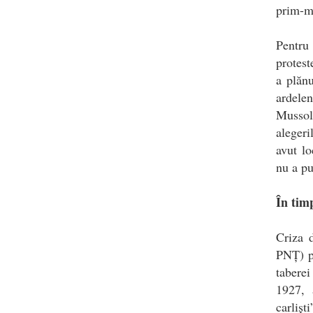
prim-mi
Pentru
protest
a plănu
ardele
Mussol
alegeri
avut l
nu a pu
În timp
Criza d
PNȚ) pe
taberei
1927, 
carlișt