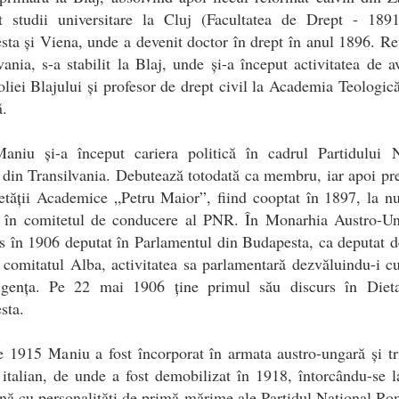
at studii universitare la Cluj (Facultatea de Drept - 1891
ta și Viena, unde a devenit doctor în drept în anul 1896. Re
vania, s-a stabilit la Blaj, unde și-a început activitatea de a
liei Blajului și profesor de drept civil la Academia Teologic
ă.
Maniu și-a început cariera politică în cadrul Partidului N
in Transilvania. Debutează totodată ca membru, iar apoi pr
etății Academice „Petru Maior”, fiind cooptat în 1897, la 
, în comitetul de conducere al PNR. În Monarhia Austro-Un
es în 1906 deputat în Parlamentul din Budapesta, ca deputat 
 comitatul Alba, activitatea sa parlamentară dezvăluindu-i cu
sigența. Pe 22 mai 1906 ține primul său discurs în Diet
sta.
e 1915 Maniu a fost încorporat în armata austro-ungară și t
 italian, de unde a fost demobilizat în 1918, întorcându-se 
ă cu personalități de primă mărime ale Partidul Național R