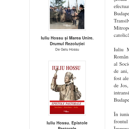
efectu
Budapes
Transil
Mitropo
catolic
Iuliu Hossu și Marea Unire.
Drumul Rezoluției
Iuliu 
De Gelu Hossu
Român d
al Soci
de ani
fost al
de Jos,
intran
Budape
În iuni
frontul
Iuliu Hossu. Epistole
Împreun
Pastorale