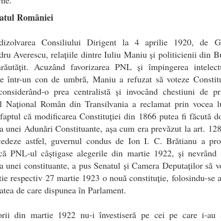
atul României
izolvarea Consiliului Dirigent la 4 aprilie 1920, de G
ru Averescu, relațiile dintre Iuliu Maniu și politicienii din B
nrăutățit. Acuzând favorizarea PNL și împingerea intelectua
ne într-un con de umbră, Maniu a refuzat să voteze Constitu
considerând-o prea centralistă și invocând chestiuni de pri
ul Național Român din Transilvania a reclamat prin vocea lu
aptul că modificarea Constituției din 1866 putea fi făcută d
a unei Adunări Constituante, așa cum era prevăzut la art. 128
cedeze astfel, guvernul condus de Ion I. C. Brătianu a prof
că PNL-ul câștigase alegerile din martie 1922, și nevrând 
a unei constituante, a pus Senatul și Camera Deputaților să v
ie respectiv 27 martie 1923 o nouă constituție, folosindu-se a
atea de care dispunea în Parlament.
orii din martie 1922 nu-i învestiseră pe cei pe care i-au 