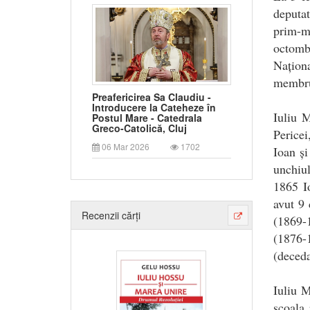
deputa
prim-m
octomb
Naționa
membru
Preafericirea Sa Claudiu -
Introducere la Cateheze în
Iuliu 
Postul Mare - Catedrala
Greco-Catolică, Cluj
Pericei
06 Mar 2026
1702
Ioan și
unchiul
1865 I
avut 9 
Recenzii cărți
(1869-
(1876-
(deceda
Iuliu M
școala 