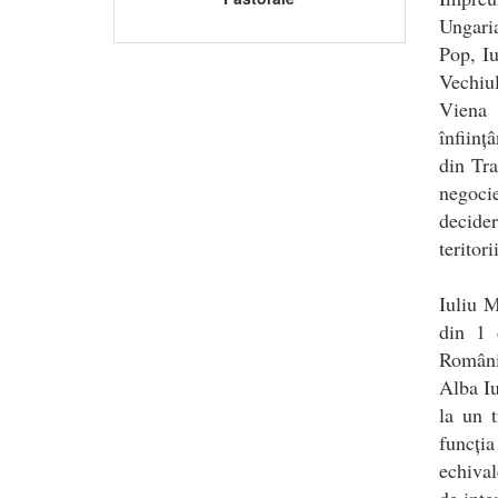
Ungari
Pop, Iu
Vechiul
Viena 
înființ
din Tr
negoci
decide
teritor
Iuliu M
din 1 
Românie
Alba Iu
la un t
funcți
echival
de inte