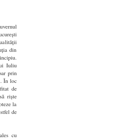
uvernul
ucurești
lității
ția din
ncipiu.
i Iuliu
oar prin
. În loc
itat de
să riște
oteze la
stfel de
ales cu