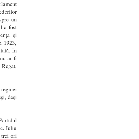
rlament
derilor
espre un
l a fost
ența și
n 1923,
tată. În
nu ar fi
 Regat,
 reginei
și, deși
artidul
c. Iuliu
trei ori