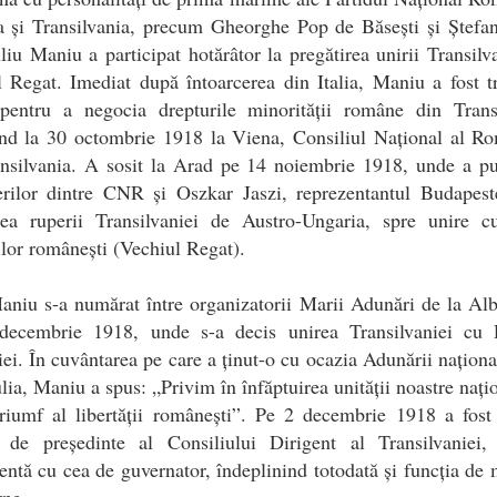
a și Transilvania, precum Gheorghe Pop de Băsești și Ștefan
liu Maniu a participat hotărâtor la pregătirea unirii Transilv
 Regat. Imediat după întoarcerea din Italia, Maniu a fost t
pentru a negocia drepturile minorității române din Transi
ând la 30 octombrie 1918 la Viena, Consiliul Național al R
ansilvania. A sosit la Arad pe 14 noiembrie 1918, unde a pu
erilor dintre CNR și Oszkar Jaszi, reprezentantul Budapeste
rea ruperii Transilvaniei de Austro-Ungaria, spre unire cu
iilor românești (Vechiul Regat).
aniu s-a numărat între organizatorii Marii Adunări de la Alb
decembrie 1918, unde s-a decis unirea Transilvaniei cu 
i. În cuvântarea pe care a ținut-o cu ocazia Adunării naționa
lia, Maniu a spus: „Privim în înfăptuirea unității noastre nați
riumf al libertății românești”. Pe 2 decembrie 1918 a fost
a de președinte al Consiliului Dirigent al Transilvaniei, 
entă cu cea de guvernator, îndeplinind totodată și funcția de 
rne.