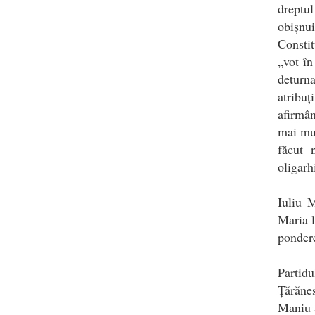
dreptu
obișnu
Constit
„vot în
deturn
atribu
afirmân
mai mul
făcut 
oligarh
Iuliu M
Maria l
pondere
Partid
Țărănes
Maniu a