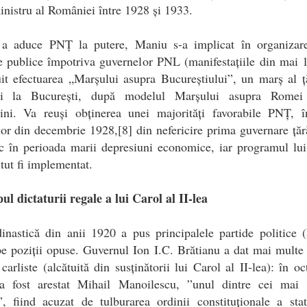
nistru al României între 1928 și 1933.
 a aduce PNȚ la putere, Maniu s-a implicat în organizar
e publice împotriva guvernelor PNL (manifestațiile din mai 
it efectuarea „Marșului asupra Bucureștiului”, un marș al ț
ni la București, după modelul Marșului asupra Romei
ini. Va reuși obținerea unei majorități favorabile PNȚ, 
lor din decembrie 1928,[8] din nefericire prima guvernare țăr
oc în perioada marii depresiuni economice, iar programul lu
tut fi implementat.
ul dictaturii regale a lui Carol al II-lea
inastică din anii 1920 a pus principalele partide politice
 poziții opuse. Guvernul Ion I.C. Brătianu a dat mai multe 
 carliste (alcătuită din susținătorii lui Carol al II-lea): în o
a fost arestat Mihail Manoilescu, ”unul dintre cei mai î
i”, fiind acuzat de tulburarea ordinii constituționale a stat