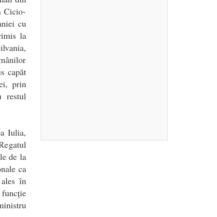
 Cicio-
aniei cu
rimis la
lvania,
omânilor
s capăt
i, prin
 restul
a Iulia,
Regatul
le de la
onale ca
 ales în
funcție
ministru