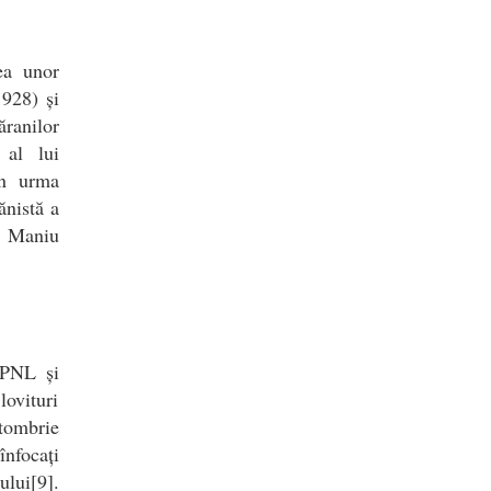
ea unor
1928) și
ăranilor
 al lui
în urma
ănistă a
i Maniu
 (PNL și
lovituri
ctombrie
nfocați
ului[9].