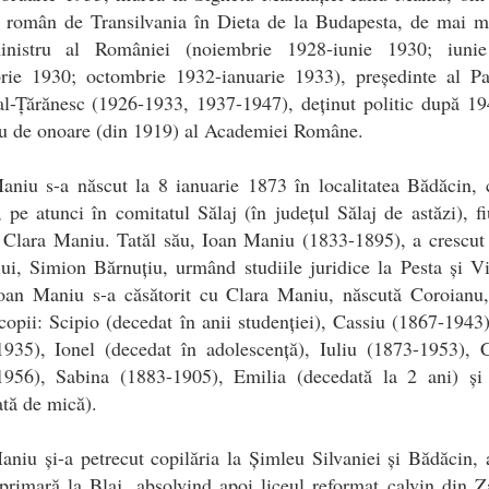
t român de Transilvania în Dieta de la Budapesta, de mai mu
inistru al României (noiembrie 1928-iunie 1930; iuni
rie 1930; octombrie 1932-ianuarie 1933), președinte al Par
l-Țărănesc (1926-1933, 1937-1947), deținut politic după 19
 de onoare (din 1919) al Academiei Române.
Maniu s-a născut la 8 ianuarie 1873 în localitatea Bădăcin,
, pe atunci în comitatul Sălaj (în județul Sălaj de astăzi), fi
 Clara Maniu. Tatăl său, Ioan Maniu (1833-1895), a crescut
ui, Simion Bărnuțiu, urmând studiile juridice la Pesta și V
oan Maniu s-a căsătorit cu Clara Maniu, născută Coroianu,
copii: Scipio (decedat în anii studenției), Cassiu (1867-1943
1935), Ionel (decedat în adolescență), Iuliu (1873-1953), C
1956), Sabina (1883-1905), Emilia (decedată la 2 ani) și 
tă de mică).
aniu și-a petrecut copilăria la Șimleu Silvaniei și Bădăcin,
primară la Blaj, absolvind apoi liceul reformat calvin din 