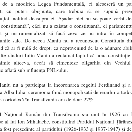
l de a modifica Legea Fundamentală, ci aleseseră un pa
it, cu puteri obișnuite, care trebuia să se supună preve
uției, nefiind deasupra ei. Așadar nici nu se poate vorbi d
 constituantă”, căci nu a existat o constituantă, ci parlamentu
at și instrumentalizat să facă ceva ce nu intra în compet
țiunile sale. De aceea Maniu nu a recunoscut Constituția di
d că ar fi nulă de drept, ea neprovenind de la o adunare abili
te rânduri Iuliu Maniu a reclamat faptul că noua constituție 
nimic altceva, decât să cimenteze oligarhia din Vechiul
ie aflată sub influența PNL-ului.
aniu nu a participat la încoronarea regelui Ferdinand și a
a Alba Iulia, ceremonia fiind monopolizată de ierarhii ortodoc
a ortodoxă în Transilvania era de doar 27%.
ul Național Român din Transilvania s-a unit în 1926 cu P
c al lui Ion Mihalache, constituind Partidul Național Țărănes
 fost președinte al partidului (1926-1933 și 1937-1947) și de 