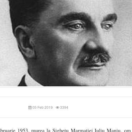
05 Feb 2019
3394
ebruarie 1953, murea la Sighetu Marmației Iuliu Maniu, om p