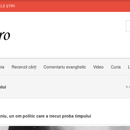
LE ȘTIRI
Leon
nia
Recenzii cărți
Comentariu evanghelic
Video
Curia
L
ului
e-
niu, un om politic care a trecut proba timpului