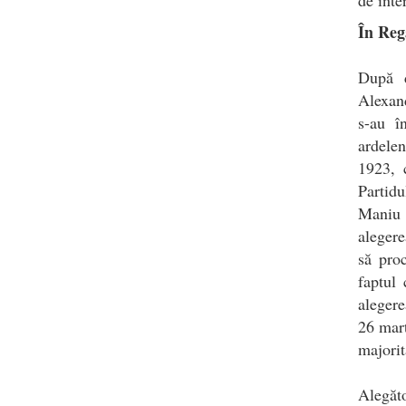
În Reg
După d
Alexand
s-au î
ardele
1923, 
Partid
Maniu f
alegere
să pro
faptul 
alegere
26 mart
majorit
Alegăt