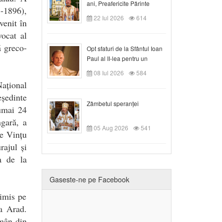
ani, Preafericite Părinte
-1896),
Claudiu!
22 Iul 2026
614
venit în
vocat al
ă greco-
Opt sfaturi de la Sfântul Ioan
Paul al II-lea pentru un
creștin
08 Iul 2026
584
ațional
eședinte
Zâmbetul speranței
numai 24
gară, a
05 Aug 2026
541
de Vințu
rajul și
a de la
Gaseste-ne pe Facebook
rimis pe
la Arad.
omân din