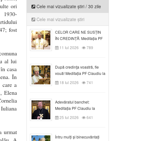
lte ori
Cele mai vizualizate știri / 30 zile
e 1930-
Cele mai vizualizate știri
tidului
47; fost
CELOR CARE NE SUSȚIN
ÎN CREDINȚĂ: Meditația PF
Claudiu la Duminica a VI-a
11 Iul 2026
789
după Rusalii
 comuna
u al lui
După credinţa voastră, fie
 în casa
vouă! Meditația PF Claudiu la
iena. În
duminica a VII-a după Rusalii
18 Iul 2026
741
 care a
), Elena
ornelia
Adevăratul banchet:
Iuliana
Meditația PF Claudiu la
Duminica a VIII-a după
25 Iul 2026
641
Rusalii
 a urmat
Întru mulți și binecuvântați
Zalău. A