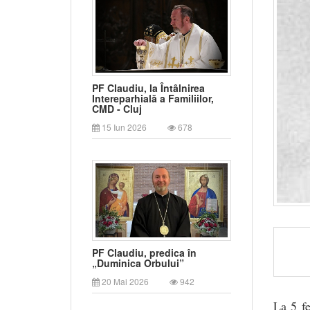
PF Claudiu, la Întâlnirea
Intereparhială a Familiilor,
CMD - Cluj
15 Iun 2026
678
PF Claudiu, predica în
„Duminica Orbului”
20 Mai 2026
942
La 5 f