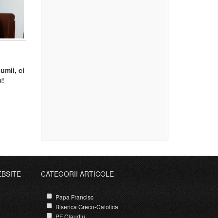
umii, ci
u!
EBSITE
CATEGORII ARTICOLE
Papa Francisc
Biserica Greco-Catolica
PF Claudiu