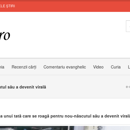
LE ȘTIRI
nia
Recenzii cărți
Comentariu evanghelic
Video
Curia
L
ul său a devenit virală
e-
a unui tată care se roagă pentru nou-născutul său a devenit viral