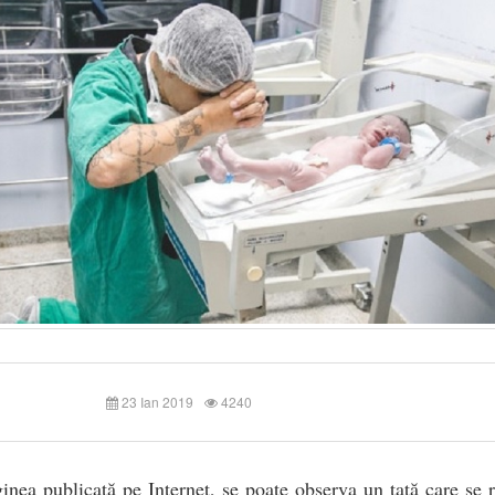
23 Ian 2019
4240
inea publicată pe Internet, se poate observa un tată care se 