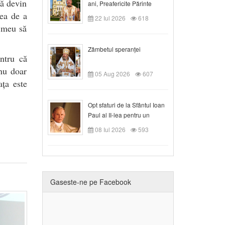
ă devin
ani, Preafericite Părinte
Claudiu!
ea de a
22 Iul 2026
618
i meu să
Zâmbetul speranței
ntru că
 nu doar
05 Aug 2026
607
ața este
Opt sfaturi de la Sfântul Ioan
Paul al II-lea pentru un
creștin
08 Iul 2026
593
Gaseste-ne pe Facebook