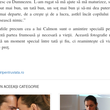
besc cu Dumnezeu. L-am rugat să mă ajute să mă maturizez, s
bat mai bun, un tată bun, un soț mai bun și să-mi dea puter
ai departe, de a crește și de a lucra, astfel încât copilulu
psească nimic.”
afiile precum cea a lui Calmon sunt o amintire specială pe
ntă partea frumoasă și necesară a vieții. Această fotografie
ă un moment special între tată și fiu, ci reamintește că vi
 preț.
iripentruviata.ro
DIN ACEEAȘI CATEGORIE