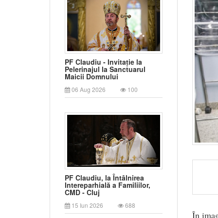
PF Claudiu - Invitație la
Pelerinajul la Sanctuarul
Maicii Domnului
06 Aug 2026
100
PF Claudiu, la Întâlnirea
Intereparhială a Familiilor,
CMD - Cluj
15 Iun 2026
688
În imag