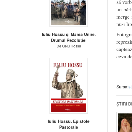
să vor
un băr
merge m
nu-i li
Fotogr
Iuliu Hossu și Marea Unire.
Drumul Rezoluției
reprezi
De Gelu Hossu
capteaz
ceva de
Sursa:
st
ȘTIRI 
Iuliu Hossu. Epistole
Pastorale