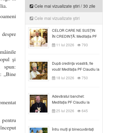
lia.
Cele mai vizualizate știri / 30 zile
i oameni
Cele mai vizualizate știri
CELOR CARE NE SUSȚIN
r despre
ÎN CREDINȚĂ: Meditația PF
Claudiu la Duminica a VI-a
11 Iul 2026
793
după Rusalii
 mâinile
opul și
După credinţa voastră, fie
i spun:
vouă! Meditația PF Claudiu la
n: „Bine
duminica a VII-a după Rusalii
18 Iul 2026
750
Adevăratul banchet:
comentat
Meditația PF Claudiu la
Duminica a VIII-a după
25 Iul 2026
645
Rusalii
u pentru
început
Întru mulți și binecuvântați