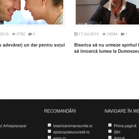
 2019
3762
0
17 Oct 2015
16594
1
u adevărat) un dar pentru soțul
Biserica să nu urmeze spiritul l
să întoarcă lumea la Dumneze
RECOMANDĂRI
NAVIGARE ÎN W
ul Arhiepiscopal
bisericaromanaunita.ro
Prima pagină
episcopiabucuresti.ro
Știri
egco.ro
Arhivă