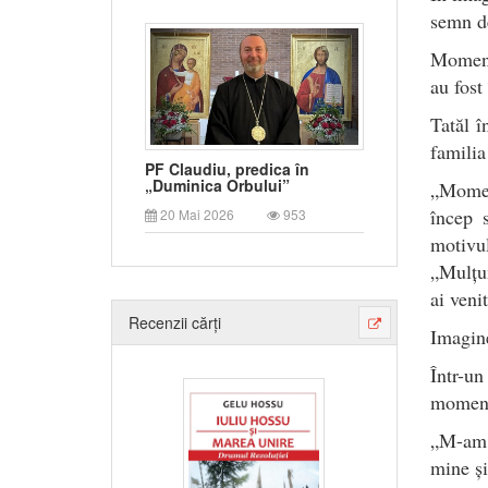
semn de
Momentu
au fost
Tatăl î
familia
PF Claudiu, predica în
„Duminica Orbului”
„Moment
încep 
20 Mai 2026
953
motivu
„Mulțum
ai veni
Recenzii cărți
Imagine
Într-un
moment
„M-am t
mine ș