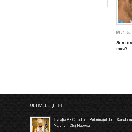
04 Noi
Sunt (c
meu?
ULTIMELE ȘTIRI
Invitația PF Claudiu la Pelerinajul de la Sanctuar
Major din Cluj-Napoca