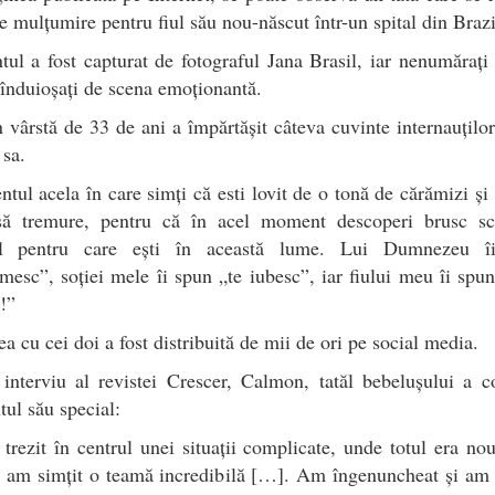
 mulțumire pentru fiul său nou-născut într-un spital din Brazi
l a fost capturat de fotograful Jana Brasil, iar nenumăraț
 înduioșați de scena emoționantă.
n vârstă de 33 de ani a împărtășit câteva cuvinte internauțilo
 sa.
ul acela în care simți că esti lovit de o tonă de cărămizi și
să tremure, pentru că în acel moment descoperi brusc sc
l pentru care ești în această lume. Lui Dumnezeu î
esc”, soției mele îi spun „te iubesc”, iar fiului meu îi spu
t!”
a cu cei doi a fost distribuită de mii de ori pe social media.
 interviu al revistei Crescer, Calmon, tatăl bebelușului a 
ul său special:
rezit în centrul unei situații complicate, unde totul era no
i am simțit o teamă incredibilă […]. Am îngenuncheat și am 