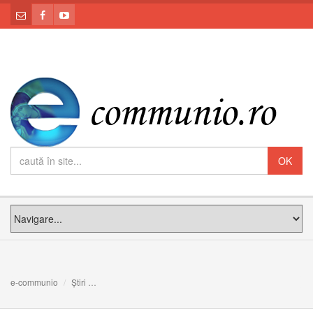
e-communio
Știri
"Comunitatea umană": Scrisoarea Papei, la 25 de ani de