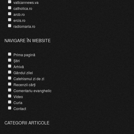
vaticannews.va
catholica.ro
arcb.ro
ercis.ro
radiomaria.ro
NAVIGARE ÎN WEBSITE
Prima pagină
Știri
Arhivă
Gândul zilei
Catehismul zi de zi
Recenzii cărți
Comentariu evanghelic
Video
Curia
Contact
CATEGORII ARTICOLE