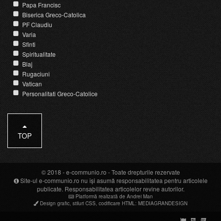
Papa Francisc
Biserica Greco-Catolica
PF Claudiu
Varia
Sfinti
Spiritualitate
Blaj
Rugaciuni
Vatican
Personalitati Greco-Catolice
TOP
© 2018 -
e-communio.ro
- Toate drepturile rezervate
Site-ul e-communio.ro nu își asumă responsabilitatea pentru articolele
publicate. Responsabilitatea articolelor revine autorilor.
Platformă realizată de Andrei Man
Design grafic
,
stiluri CSS
,
codificare HTML
:
MEDIAGRANDESIGN