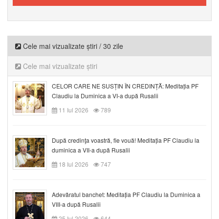
Cele mai vizualizate știri / 30 zile
Cele mai vizualizate știri
CELOR CARE NE SUSȚIN ÎN CREDINȚĂ: Meditația PF
Claudiu la Duminica a VI-a după Rusalii
11 Iul 2026
789
După credinţa voastră, fie vouă! Meditația PF Claudiu la
duminica a VII-a după Rusalii
18 Iul 2026
747
Adevăratul banchet: Meditația PF Claudiu la Duminica a
VIII-a după Rusalii
25 Iul 2026
644