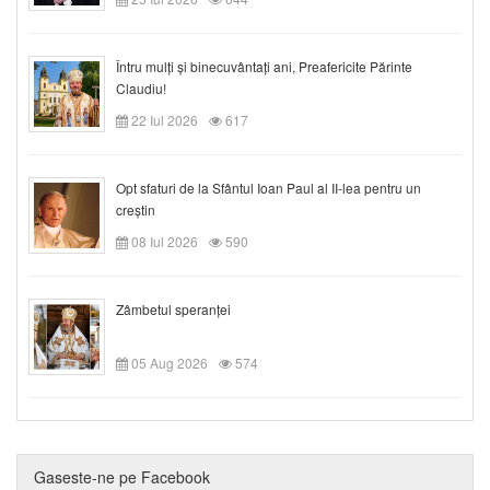
Întru mulți și binecuvântați ani, Preafericite Părinte
Claudiu!
22 Iul 2026
617
Opt sfaturi de la Sfântul Ioan Paul al II-lea pentru un
creștin
08 Iul 2026
590
Zâmbetul speranței
05 Aug 2026
574
Gaseste-ne pe Facebook