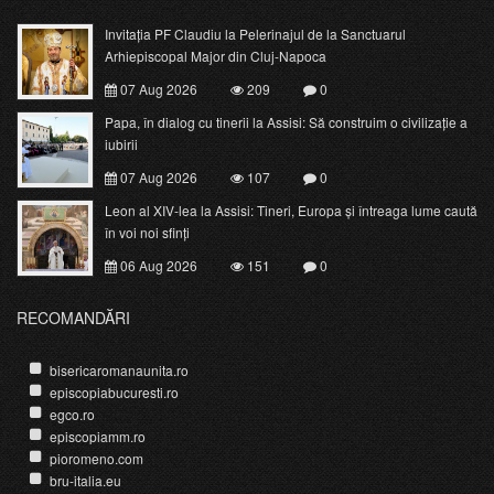
Invitația PF Claudiu la Pelerinajul de la Sanctuarul
Arhiepiscopal Major din Cluj-Napoca
07 Aug 2026
209
0
Papa, în dialog cu tinerii la Assisi: Să construim o civilizație a
iubirii
07 Aug 2026
107
0
Leon al XIV-lea la Assisi: Tineri, Europa și întreaga lume caută
în voi noi sfinți
06 Aug 2026
151
0
RECOMANDĂRI
bisericaromanaunita.ro
episcopiabucuresti.ro
egco.ro
episcopiamm.ro
pioromeno.com
bru-italia.eu