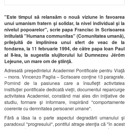
"Este timpul să relansăm o nouă viziune în favoarea
unui umanism fratern şi solidar, la nivel individual şi la
nivelul popoarelor", scrie papa Francisc în Scrisoarea
intitulată "Humana communitas" (Comunitatea umană),
prilejuită de împlinirea unui sfert de veac de la
fondarea, la 11 februarie 1994, de către papa Ioan Paul
al II-lea, la sugestia slujitorului lui Dumnezeu Jérȏm
Lejeune, un mare om de ştiinţă.
Adresată preşedintelui Academiei Pontificale pentru Viaţă
– mons. Vincenzo Paglia – Scrisoare conţine 13 paragrafe.
Pornind de la pasiunea care a însufleţit activitatea
instituţiei pontificale dedicată vieţii, documentul reparcurge
activitatea Academiei, constând mai ales din iniţiative de
studiu, formare şi informare, inspirând "comportamente
coerente cu demnitatea persoanei umane".
Fără a lăsa la o parte aspectul degradării umanului şi
paradoxul "progresului", pontiful atrage atenţia că "în acest