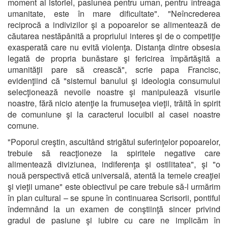
moment al istoriei, pasiunea pentru uman, pentru întreaga
umanitate, este în mare dificultate". "Neîncrederea
reciprocă a indivizilor şi a popoarelor se alimentează de
căutarea nestăpânită a propriului interes şi de o competiţie
exasperată care nu evită violenţa. Distanţa dintre obsesia
legată de propria bunăstare şi fericirea împărtăşită a
umanităţii pare să crească", scrie papa Francisc,
evidenţiind că "sistemul banului şi ideologia consumului
selecţionează nevoile noastre şi manipulează visurile
noastre, fără nicio atenţie la frumuseţea vieţii, trăită în spirit
de comuniune şi la caracterul locuibil al casei noastre
comune.
"Poporul creştin, ascultând strigătul suferinţelor popoarelor,
trebuie să reacţioneze la spiritele negative care
alimentează diviziunea, indiferenţa şi ostilitatea", şi "o
nouă perspectivă etică universală, atentă la temele creaţiei
şi vieţii umane" este obiectivul pe care trebuie să-l urmărim
în plan cultural – se spune în continuarea Scrisorii, pontiful
îndemnând la un examen de conştiinţă sincer privind
gradul de pasiune şi iubire cu care ne implicăm în