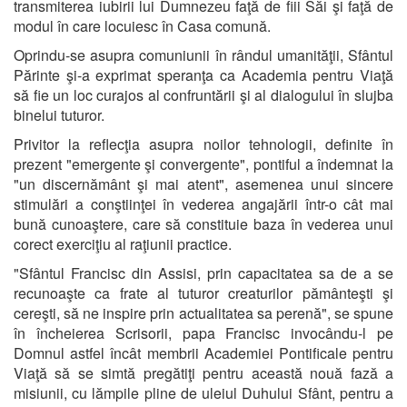
transmiterea iubirii lui Dumnezeu faţă de fiii Săi şi faţă de
modul în care locuiesc în Casa comună.
Oprindu-se asupra comuniunii în rândul umanităţii, Sfântul
Părinte şi-a exprimat speranţa ca Academia pentru Viaţă
să fie un loc curajos al confruntării şi al dialogului în slujba
binelui tuturor.
Privitor la reflecţia asupra noilor tehnologii, definite în
prezent "emergente şi convergente", pontiful a îndemnat la
"un discernământ şi mai atent", asemenea unui sincere
stimulări a conştiinţei în vederea angajării într-o cât mai
bună cunoaştere, care să constituie baza în vederea unui
corect exerciţiu al raţiunii practice.
"Sfântul Francisc din Assisi, prin capacitatea sa de a se
recunoaşte ca frate al tuturor creaturilor pământeşti şi
cereşti, să ne inspire prin actualitatea sa perenă", se spune
în încheierea Scrisorii, papa Francisc invocându-l pe
Domnul astfel încât membrii Academiei Pontificale pentru
Viaţă să se simtă pregătiţi pentru această nouă fază a
misiunii, cu lămpile pline de uleiul Duhului Sfânt, pentru a