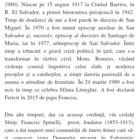
1980). Născut pe 15 august 1917 la Ciudad Barrios, în
R. El Salvador, a primit hirotonirea preoțească în 1942.
Timp de douăzeci de ani a fost paroh în dieceza de San
Miguel. În 1970 a fost numit episcop auxiliar de San
Salvador și, succesiv, episcop al diecezei de Santiago de
Maria, iar în 1977, arhiepiscop de San Salvador. Între
timp a izbucnit o gravă criză politică în țară, care s-a
transformat în război civil. Mons. Romero, văzând
violența comisă împotriva celor slabi și uciderea
preoților și a cateheților, a simțit datoria pastorală de a
asuma o atitudine de fermitate. În 24 martie 1980 a fost
ucis în timp ce celebra Sfânta Liturghie. A fost declarat
Fericit în 2015 de papa Francisc.
Din alte timpuri, dar cu aceeași credință, vin ceilalți
Sfinți: Francisc Spinelli, preot, fondator (1853-1913),
care a dat naștere unei comunități de tinere femei care să-
și consacre viața Domnului prezent în Euharistie;