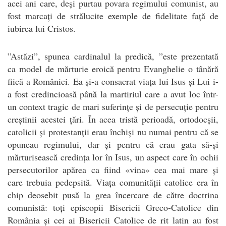
acei ani care, deși purtau povara regimului comunist, au
fost marcați de strălucite exemple de fidelitate față de
iubirea lui Cristos.
”Astăzi”, spunea cardinalul la predică, ”este prezentată
ca model de mărturie eroică pentru Evanghelie o tânără
fiică a României. Ea și-a consacrat viața lui Isus și Lui i-
a fost credincioasă până la martiriul care a avut loc într-
un context tragic de mari suferințe și de persecuție pentru
creștinii acestei țări. În acea tristă perioadă, ortodocșii,
catolicii și protestanții erau închiși nu numai pentru că se
opuneau regimului, dar și pentru că erau gata să-și
mărturisească credința lor în Isus, un aspect care în ochii
persecutorilor apărea ca fiind «vina» cea mai mare și
care trebuia pedepsită. Viața comunității catolice era în
chip deosebit pusă la grea încercare de către doctrina
comunistă: toți episcopii Bisericii Greco-Catolice din
România și cei ai Bisericii Catolice de rit latin au fost