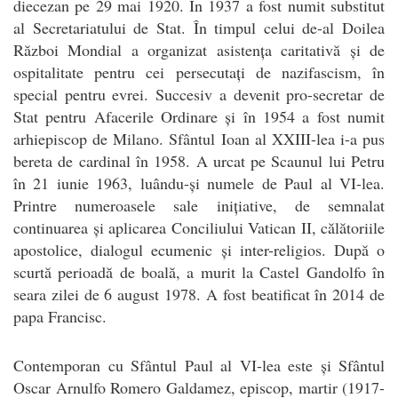
diecezan pe 29 mai 1920. În 1937 a fost numit substitut
al Secretariatului de Stat. În timpul celui de-al Doilea
Război Mondial a organizat asistența caritativă și de
ospitalitate pentru cei persecutați de nazifascism, în
special pentru evrei. Succesiv a devenit pro-secretar de
Stat pentru Afacerile Ordinare și în 1954 a fost numit
arhiepiscop de Milano. Sfântul Ioan al XXIII-lea i-a pus
bereta de cardinal în 1958. A urcat pe Scaunul lui Petru
în 21 iunie 1963, luându-și numele de Paul al VI-lea.
Printre numeroasele sale inițiative, de semnalat
continuarea și aplicarea Conciliului Vatican II, călătoriile
apostolice, dialogul ecumenic și inter-religios. După o
scurtă perioadă de boală, a murit la Castel Gandolfo în
seara zilei de 6 august 1978. A fost beatificat în 2014 de
papa Francisc.
Contemporan cu Sfântul Paul al VI-lea este și Sfântul
Oscar Arnulfo Romero Galdamez, episcop, martir (1917-