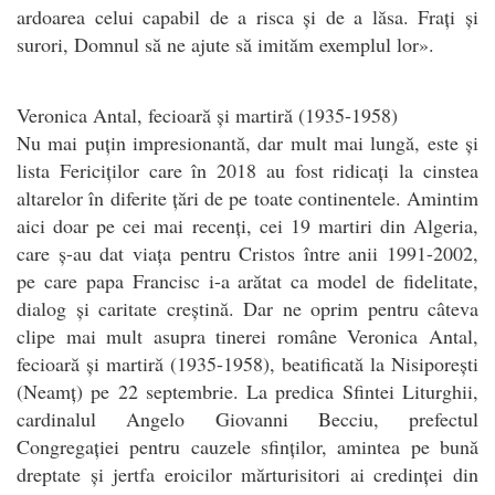
ardoarea celui capabil de a risca și de a lăsa. Frați și
surori, Domnul să ne ajute să imităm exemplul lor».
Veronica Antal, fecioară și martiră (1935-1958)
Nu mai puțin impresionantă, dar mult mai lungă, este și
lista Fericiților care în 2018 au fost ridicați la cinstea
altarelor în diferite țări de pe toate continentele. Amintim
aici doar pe cei mai recenți, cei 19 martiri din Algeria,
care ș-au dat viața pentru Cristos între anii 1991-2002,
pe care papa Francisc i-a arătat ca model de fidelitate,
dialog și caritate creștină. Dar ne oprim pentru câteva
clipe mai mult asupra tinerei române Veronica Antal,
fecioară și martiră (1935-1958), beatificată la Nisiporești
(Neamț) pe 22 septembrie. La predica Sfintei Liturghii,
cardinalul Angelo Giovanni Becciu, prefectul
Congregației pentru cauzele sfinților, amintea pe bună
dreptate și jertfa eroicilor mărturisitori ai credinței din