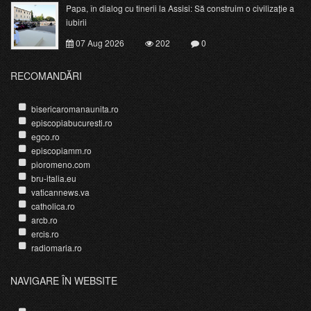
Papa, în dialog cu tinerii la Assisi: Să construim o civilizație a
iubirii
07 Aug 2026
202
0
RECOMANDĂRI
bisericaromanaunita.ro
episcopiabucuresti.ro
egco.ro
episcopiamm.ro
pioromeno.com
bru-italia.eu
vaticannews.va
catholica.ro
arcb.ro
ercis.ro
radiomaria.ro
NAVIGARE ÎN WEBSITE