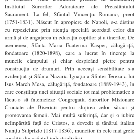
Institutul Surorilor Adoratoare ale Preasfântului
Sacrament. La fel, Sfântul Vincențiu Romano, preot
(1751-1831). Născut în apropiere de Napoli, s-a distins
cu repeziciune prin atenția specială acordată celor din
urmă și de angajarea în educația copiilor și a tinerilor. De
asemenea, Sfânta Maria Ecaterina Kasper, călugăriță,
fondatoare (1820-1898), care a lucrat în tinerețe la
muncile câmpului și chiar despicând pietre pentru
construcția de drumuri. Prin aceeași sensibilitate s-a
evidențiat și Sfânta Nazaria Ignația a Sfintei Tereza a lui
Isus March Mesa, călugăriță, fondatoare (1889-1943), în
care conștiința unei situații sociale tot mai problematice a
făcut-o să întemeieze Congregația Surorilor Misionare
Cruciate ale Bisericii pentru slujirea celor săraci și
promovarea femeii. Mai multă suferință, dar și o iubire
neîmpărțită față de Cristos, a dovedit și tânărul italian
Nunțiu Sulprizio (1817-1836), muncitor în cele mai grele
condiții din avântul industrializării.