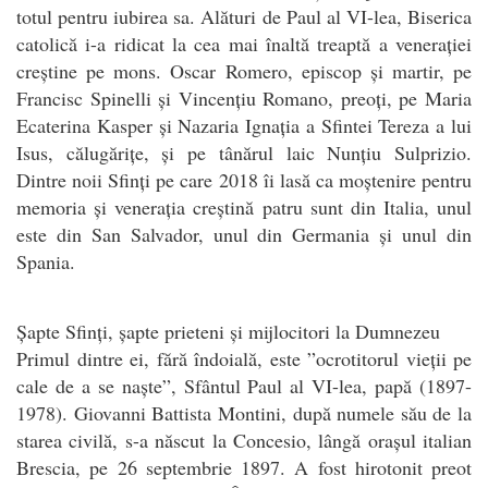
totul pentru iubirea sa. Alături de Paul al VI-lea, Biserica
catolică i-a ridicat la cea mai înaltă treaptă a venerației
creștine pe mons. Oscar Romero, episcop și martir, pe
Francisc Spinelli și Vincențiu Romano, preoți, pe Maria
Ecaterina Kasper și Nazaria Ignația a Sfintei Tereza a lui
Isus, călugărițe, și pe tânărul laic Nunțiu Sulprizio.
Dintre noii Sfinți pe care 2018 îi lasă ca moștenire pentru
memoria și venerația creștină patru sunt din Italia, unul
este din San Salvador, unul din Germania și unul din
Spania.
Șapte Sfinți, șapte prieteni și mijlocitori la Dumnezeu
Primul dintre ei, fără îndoială, este ”ocrotitorul vieții pe
cale de a se naște”, Sfântul Paul al VI-lea, papă (1897-
1978). Giovanni Battista Montini, după numele său de la
starea civilă, s-a născut la Concesio, lângă orașul italian
Brescia, pe 26 septembrie 1897. A fost hirotonit preot