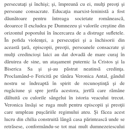
persecutați și închiși; și, împreună cu ei, mulți preoți și
persoane consacrate. Educația marxist-leninistă a fost
dăunătoare pentru întreaga societate românească,
deoarece îl excludea pe Dumnezeu și valorile creștine din
orizontul poporului în încercarea de a distruge sufletele.
În pofida violenței, a persecuției și a închisorii din
această țară, episcopii, preoții, persoanele consacrate și
mulți credincioși laici au dat dovadă de mare curaj în
dăruirea de sine, un atașament puternic la Cristos și la
Biserica Sa și și-au păstrat neatinsă credința.
Proclamând-o Fericită pe tânăra Veronica Antal, gândul
nostru se îndreaptă în spirit de recunoștință și de
rugăciune și spre jertfa acestora, jertfă care rămâne
dăltuită cu culorile sângelui în istoria veacului trecut.
Veronica însăși se ruga mult pentru episcopii și preoții
care umpleau pușcăriile regimului ateu. Și făcea acest
lucru din chilia construită lângă casa părintească unde se
retrăsese, conformându-se tot mai mult dumnezeiescului