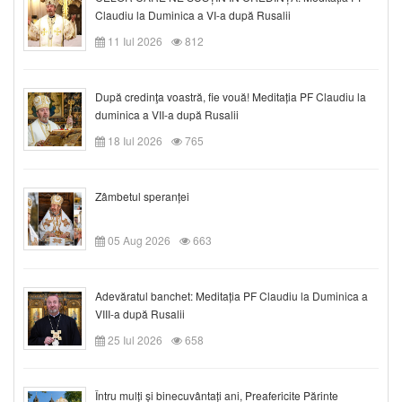
Claudiu la Duminica a VI-a după Rusalii
11 Iul 2026
812
După credinţa voastră, fie vouă! Meditația PF Claudiu la
duminica a VII-a după Rusalii
18 Iul 2026
765
Zâmbetul speranței
05 Aug 2026
663
Adevăratul banchet: Meditația PF Claudiu la Duminica a
VIII-a după Rusalii
25 Iul 2026
658
Întru mulți și binecuvântați ani, Preafericite Părinte