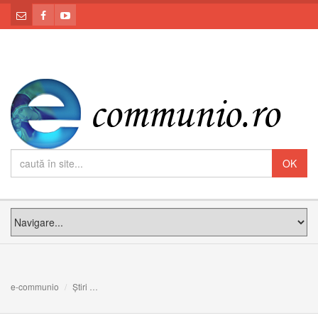
e-communio
Știri
2018 la bilanț: Sfinții și Fericiții ridicați la cinstea altarelor