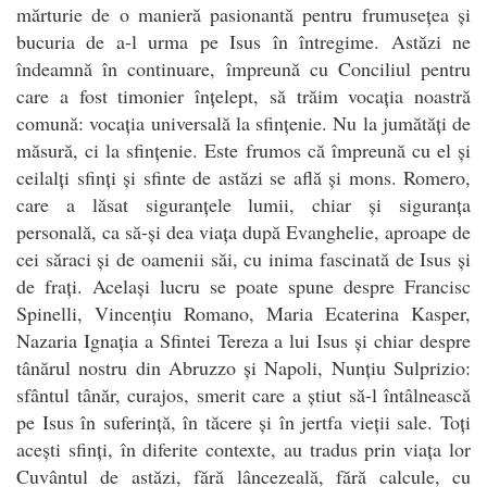
mărturie de o manieră pasionantă pentru frumusețea și
bucuria de a-l urma pe Isus în întregime. Astăzi ne
îndeamnă în continuare, împreună cu Conciliul pentru
care a fost timonier înțelept, să trăim vocația noastră
comună: vocația universală la sfințenie. Nu la jumătăți de
măsură, ci la sfințenie. Este frumos că împreună cu el și
ceilalți sfinți și sfinte de astăzi se află și mons. Romero,
care a lăsat siguranțele lumii, chiar și siguranța
personală, ca să-și dea viața după Evanghelie, aproape de
cei săraci și de oamenii săi, cu inima fascinată de Isus și
de frați. Același lucru se poate spune despre Francisc
Spinelli, Vincențiu Romano, Maria Ecaterina Kasper,
Nazaria Ignația a Sfintei Tereza a lui Isus și chiar despre
tânărul nostru din Abruzzo și Napoli, Nunțiu Sulprizio:
sfântul tânăr, curajos, smerit care a știut să-l întâlnească
pe Isus în suferință, în tăcere și în jertfa vieții sale. Toți
acești sfinți, în diferite contexte, au tradus prin viața lor
Cuvântul de astăzi, fără lâncezeală, fără calcule, cu