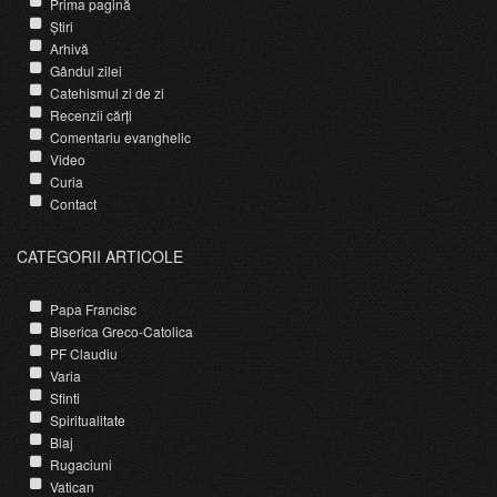
Prima pagină
Știri
Arhivă
Gândul zilei
Catehismul zi de zi
Recenzii cărți
Comentariu evanghelic
Video
Curia
Contact
CATEGORII ARTICOLE
Papa Francisc
Biserica Greco-Catolica
PF Claudiu
Varia
Sfinti
Spiritualitate
Blaj
Rugaciuni
Vatican