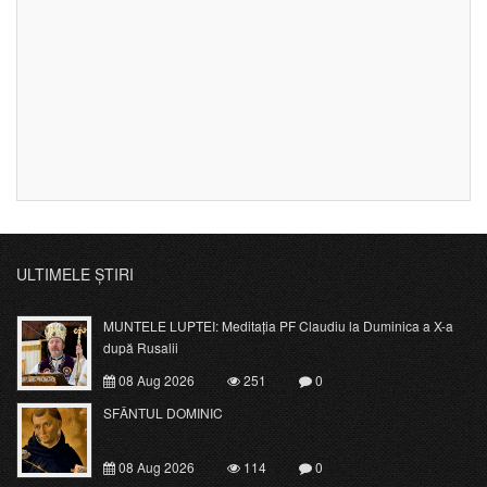
ULTIMELE ȘTIRI
MUNTELE LUPTEI: Meditația PF Claudiu la Duminica a X-a
după Rusalii
08 Aug 2026
251
0
SFÂNTUL DOMINIC
08 Aug 2026
114
0