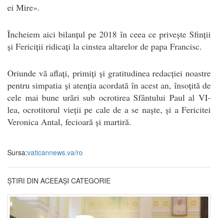
ei Mire».
Încheiem aici bilanțul pe 2018 în ceea ce privește Sfinții
și Fericiții ridicați la cinstea altarelor de papa Francisc.
O
riunde vă aflați, primiți și gratitudinea redacției noastre
pentru simpatia și atenția acordată în acest an, însoțită de
cele mai bune urări sub ocrotirea Sfântului Paul al VI-
lea, ocrotitorul vieții pe cale de a se naște, și a Fericitei
Veronica Antal, fecioară și martiră.
Sursa:
vaticannews.va/ro
ȘTIRI DIN ACEEAȘI CATEGORIE