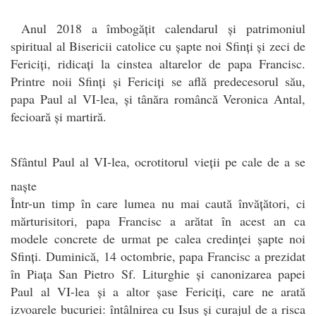
Anul 2018 a îmbogățit calendarul și patrimoniul
spiritual al Bisericii catolice cu șapte noi Sfinți și zeci de
Fericiți, ridicați la cinstea altarelor de papa Francisc.
Printre noii Sfinți și Fericiți se află predecesorul său,
papa Paul al VI-lea, și tânăra româncă Veronica Antal,
fecioară și martiră.
Sfântul Paul al VI-lea, ocrotitorul vieții pe cale de a se
naște
Într-un timp în care lumea nu mai caută învățători, ci
mărturisitori, papa Francisc a arătat în acest an ca
modele concrete de urmat pe calea credinței șapte noi
Sfinți. Duminică, 14 octombrie, papa Francisc a prezidat
în Piața San Pietro Sf. Liturghie și canonizarea papei
Paul al VI-lea și a altor șase Fericiți, care ne arată
izvoarele bucuriei: întâlnirea cu Isus și curajul de a risca