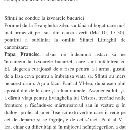
Sfinții ne conduc la izvoarele bucuriei
Pornind de la Evanghelia zilei, cu tânărul bogat care nu-l
mai urmează pe Isus din cauza averii (Mc 10, 17-30),
pontiful a subliniat la omilia Sfintei Liturghii de
canonizare:
Papa Francisc
: «Isus ne îndeamnă astăzi să ne
întoarcem la izvoarele bucuriei, care sunt întâlnirea cu
El, alegerea curajoasă de a risca pentru a-l urma, gustul
de a lăsa ceva pentru a îmbrățișa viața sa. Sfinții au mers
pe acest drum. Așa a făcut Paul al VI-lea, după exemplul
apostolului de la care și-a luat numele. Asemenea lui, și-
a dăruit viața pentru Evanghelia lui Cristos, trecând noile
frontiere și făcându-se mărturisitorul său în vestire și în
dialog, profet al unei Biserici extrovertite care îi vede pe
cei de departe și se îngrijește de cei săraci. Paul al VI-
lea, chiar cu dificultăți și în mijlocul neînțelegerilor, a dat