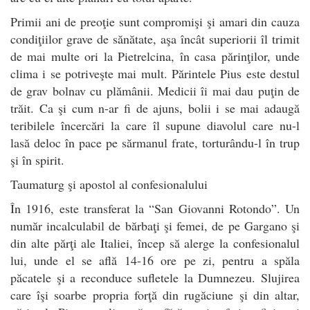
Primii ani de preoţie sunt compromişi şi amari din cauza
condiţiilor grave de sănătate, aşa încât superiorii îl trimit
de mai multe ori la Pietrelcina, în casa părinţilor, unde
clima i se potriveşte mai mult. Părintele Pius este destul
de grav bolnav cu plămânii. Medicii îi mai dau puţin de
trăit. Ca şi cum n-ar fi de ajuns, bolii i se mai adaugă
teribilele încercări la care îl supune diavolul care nu-l
lasă deloc în pace pe sărmanul frate, torturându-l în trup
şi în spirit.
Taumaturg şi apostol al confesionalului
În 1916, este transferat la “San Giovanni Rotondo”. Un
număr incalculabil de bărbaţi şi femei, de pe Gargano şi
din alte părţi ale Italiei, încep să alerge la confesionalul
lui, unde el se află 14-16 ore pe zi, pentru a spăla
păcatele şi a reconduce sufletele la Dumnezeu. Slujirea
care îşi soarbe propria forţă din rugăciune şi din altar,