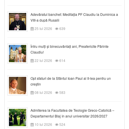
Adevăratul banchet: Meditația PF Claudiu la Duminica a
VIII-a după Rusalii
25 Iul 2026
639
Întru mulți și binecuvântați ani, Preafericite Părinte
Claudiu!
22 Iul 2026
614
Opt sfaturi de la Sfântul Ioan Paul al II-lea pentru un
creștin
08 Iul 2026
583
Admiterea la Facultatea de Teologie Greco-Catolică –
Departamentul Blaj în anul universitar 2026/2027
10 Iul 2026
524