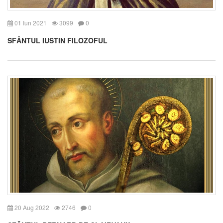
01 Iun 2021
3099
0
SFÂNTUL IUSTIN FILOZOFUL
20 Aug 2022
2746
0