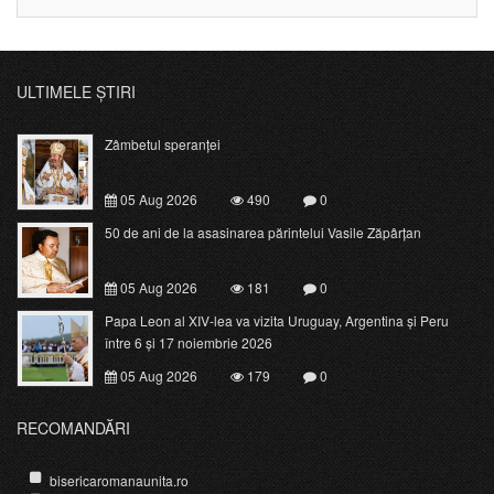
ULTIMELE ȘTIRI
Zâmbetul speranței
05 Aug 2026
490
0
50 de ani de la asasinarea părintelui Vasile Zăpârțan
05 Aug 2026
181
0
Papa Leon al XIV-lea va vizita Uruguay, Argentina și Peru
între 6 și 17 noiembrie 2026
05 Aug 2026
179
0
RECOMANDĂRI
bisericaromanaunita.ro