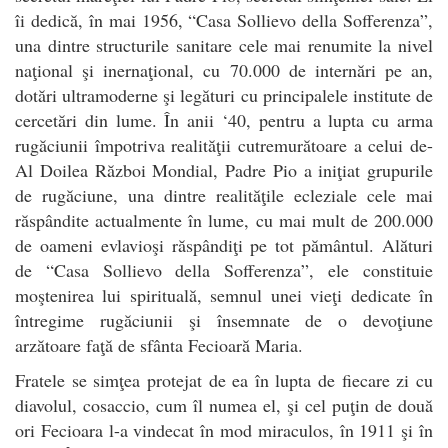
îi dedică, în mai 1956, “Casa Sollievo della Sofferenza”,
una dintre structurile sanitare cele mai renumite la nivel
naţional şi inernaţional, cu 70.000 de internări pe an,
dotări ultramoderne şi legături cu principalele institute de
cercetări din lume. În anii ‘40, pentru a lupta cu arma
rugăciunii împotriva realităţii cutremurătoare a celui de-
Al Doilea Război Mondial, Padre Pio a iniţiat grupurile
de rugăciune, una dintre realităţile ecleziale cele mai
răspândite actualmente în lume, cu mai mult de 200.000
de oameni evlavioşi răspândiţi pe tot pământul. Alături
de “Casa Sollievo della Sofferenza”, ele constituie
moştenirea lui spirituală, semnul unei vieţi dedicate în
întregime rugăciunii şi însemnate de o devoţiune
arzătoare faţă de sfânta Fecioară Maria.
Fratele se simţea protejat de ea în lupta de fiecare zi cu
diavolul, cosaccio, cum îl numea el, şi cel puţin de două
ori Fecioara l-a vindecat în mod miraculos, în 1911 şi în