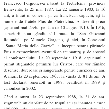
Francesco Forgiones-a născut la Pietrelcina, provincia
Benevento, la 25 mai 1887. La 22 ianuarie 1903, la 16
ani, a intrat în convent şi, ca franciscan capucin, îşi ia
numele de fratele Pius de Pietrelcina. A devenit preot
şapte ani mai târziu, pe data de 10 august 1910. În 1916,
superiorii s-au gândit să-l mute la “San Giovanni
Rotondo”, pe Muntele Gargano, şi aici, în Conventul
“Santa Maria delle Grazie”, a început pentru părintele
Pius o extraordinară aventură de taumaturg şi de apostol
al confesionalului. La 20 septembrie 1918, capucinul a
primit stigmatele pătimirii lui Cristos, care vor rămâne
deschise, dureroase şi sângerânde pentru cincizeci de ani.
A murit la 23 septembrie 1968, la vârsta de 81 de ani. A
fost declarat venerabil în 1997, beatificat în 1999 şi
canonizat în 2002.
Când a murit, la 23 septembrie 1968, la 81 de ani,
stigmatele au dispărut de pe trupul său şi înaintea a circa
100.000 de persoane venite de pretutindeni la