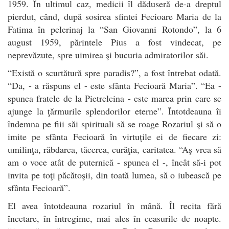
1959. În ultimul caz, medicii îl dăduseră de-a dreptul
pierdut, când, după sosirea sfintei Fecioare Maria de la
Fatima în pelerinaj la “San Giovanni Rotondo”, la 6
august 1959, părintele Pius a fost vindecat, pe
neprevăzute, spre uimirea şi bucuria admiratorilor săi.
“Există o scurtătură spre paradis?”, a fost întrebat odată.
“Da, - a răspuns el - este sfânta Fecioară Maria”. “Ea -
spunea fratele de la Pietrelcina - este marea prin care se
ajunge la ţărmurile splendorilor eterne”. Întotdeauna îi
îndemna pe fiii săi spirituali să se roage Rozariul şi să o
imite pe sfânta Fecioară în virtuţile ei de fiecare zi:
umilinţa, răbdarea, tăcerea, curăţia, caritatea. “Aş vrea să
am o voce atât de puternică - spunea el -, încât să-i pot
invita pe toţi păcătoşii, din toată lumea, să o iubească pe
sfânta Fecioară”.
El avea întotdeauna rozariul în mână. Îl recita fără
încetare, în întregime, mai ales în ceasurile de noapte.