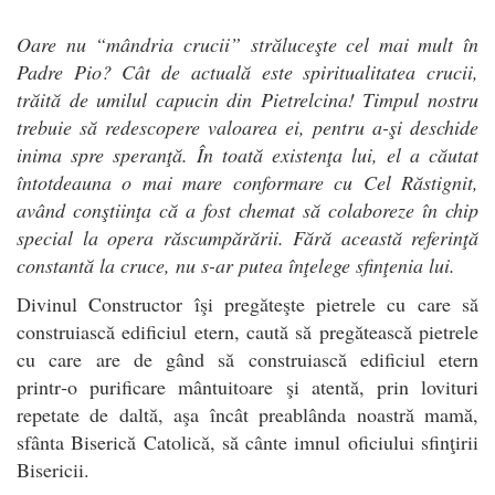
Oare nu “mândria crucii” străluceşte cel mai mult în
Padre Pio? Cât de actuală este spiritualitatea crucii,
trăită de umilul capucin din Pietrelcina! Timpul nostru
trebuie să redescopere valoarea ei, pentru a-şi deschide
inima spre speranţă. În toată existenţa lui, el a căutat
întotdeauna o mai mare conformare cu Cel Răstignit,
având conştiinţa că a fost chemat să colaboreze în chip
special la opera răscumpărării. Fără această referinţă
constantă la cruce, nu s-ar putea înţelege sfinţenia lui.
Divinul Constructor îşi pregăteşte pietrele cu care să
construiască edificiul etern, caută să pregătească pietrele
cu care are de gând să construiască edificiul etern
printr‑o purificare mântuitoare şi atentă, prin lovituri
repetate de daltă, aşa încât preablânda noastră mamă,
sfânta Biserică Catolică, să cânte imnul oficiului sfinţirii
Bisericii.