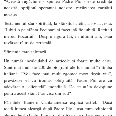
“Această rugăciune - spunea Padre Pio - este credinţa
noastră, sprijinul speranţei noastre, revărsarea carităţii
noastre”.
Testamentul său spiritual, la sfârşitul vieţii, a fost acesta:
“Iubiţi-o pe sfânta Fecioară şi faceţi să fie iubită. Recitaţi
mereu Rozariul”. Despre figura lui, în ultimii ani, s-au
revărsat râuri de cerneală.
Sfinţenia care salvează
Un număr incalculabil de articole şi foarte multe cărţi.
Sunt mai mult de 200 de biografii ale lui numai în limba
italiană. “Voi face mai mult zgomot mort decât viu”,
prevăzuse el cu ironia-i obişnuită. Padre Pio are cu
adevărat o “clientelă” mondială. De ce atâta devoţiune
pentru acest sfânt Francisc din sud?
Părintele Raniero Cantalamessa explică astfel: “Dacă
toată lumea aleargă după Padre Pio - aşa cum odinioară
alerga după sfântul Francisc din Assisi, - o face pentru că