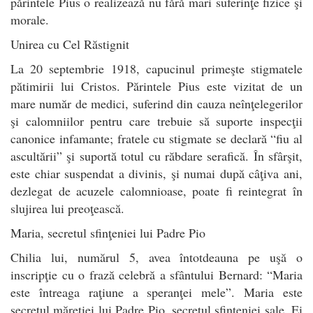
părintele Pius o realizează nu fără mari suferinţe fizice şi
morale.
Unirea cu Cel Răstignit
La 20 septembrie 1918, capucinul primeşte stigmatele
pătimirii lui Cristos. Părintele Pius este vizitat de un
mare număr de medici, suferind din cauza neînţelegerilor
şi calomniilor pentru care trebuie să suporte inspecţii
canonice infamante; fratele cu stigmate se declară “fiu al
ascultării” şi suportă totul cu răbdare serafică. În sfârşit,
este chiar suspendat a divinis, şi numai după câţiva ani,
dezlegat de acuzele calomnioase, poate fi reintegrat în
slujirea lui preoţească.
Maria, secretul sfinţeniei lui Padre Pio
Chilia lui, numărul 5, avea întotdeauna pe uşă o
inscripţie cu o frază celebră a sfântului Bernard: “Maria
este întreaga raţiune a speranţei mele”. Maria este
secretul măreţiei lui Padre Pio, secretul sfinţeniei sale. Ei