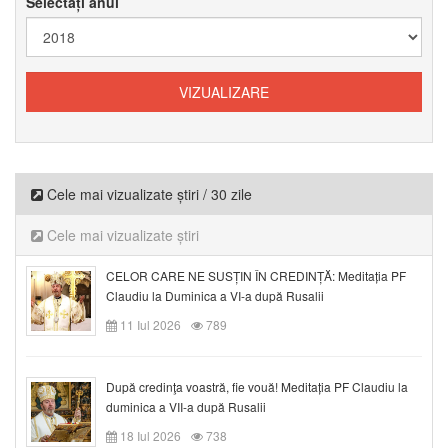
Selectați anul
Cele mai vizualizate știri / 30 zile
Cele mai vizualizate știri
CELOR CARE NE SUSȚIN ÎN CREDINȚĂ: Meditația PF
Claudiu la Duminica a VI-a după Rusalii
11 Iul 2026
789
După credinţa voastră, fie vouă! Meditația PF Claudiu la
duminica a VII-a după Rusalii
18 Iul 2026
738