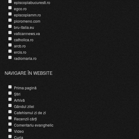
episcopiabucuresti.ro
egco.ro
episcopiamm.ro
pioromeno.com
bru-italia.eu
vaticannews.va
catholica.ro
arcb.ro
ercis.ro
radiomaria.ro
NAVIGARE ÎN WEBSITE
Prima pagină
Știri
Arhivă
Gândul zilei
Catehismul zi de zi
Recenzii cărți
Comentariu evanghelic
Video
Curia