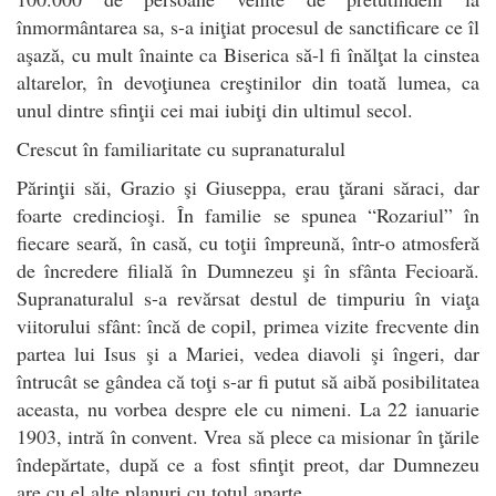
înmormântarea sa, s-a iniţiat procesul de sanctificare ce îl
aşază, cu mult înainte ca Biserica să-l fi înălţat la cinstea
altarelor, în devoţiunea creştinilor din toată lumea, ca
unul dintre sfinţii cei mai iubiţi din ultimul secol.
Crescut în familiaritate cu supranaturalul
Părinţii săi, Grazio şi Giuseppa, erau ţărani săraci, dar
foarte credincioşi. În familie se spunea “Rozariul” în
fiecare seară, în casă, cu toţii împreună, într-o atmosferă
de încredere filială în Dumnezeu şi în sfânta Fecioară.
Supranaturalul s-a revărsat destul de timpuriu în viaţa
viitorului sfânt: încă de copil, primea vizite frecvente din
partea lui Isus şi a Mariei, vedea diavoli şi îngeri, dar
întrucât se gândea că toţi s-ar fi putut să aibă posibilitatea
aceasta, nu vorbea despre ele cu nimeni. La 22 ianuarie
1903, intră în convent. Vrea să plece ca misionar în ţările
îndepărtate, după ce a fost sfinţit preot, dar Dumnezeu
are cu el alte planuri cu totul aparte.