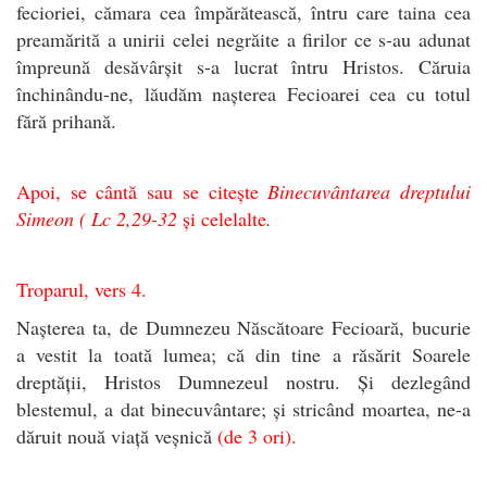
fecioriei, cămara cea împărătească, întru care taina cea
preamărită a unirii celei negrăite a firilor ce s-au adunat
împreună desăvârșit s-a lucrat întru Hristos. Căruia
închinându-ne, lăudăm nașterea Fecioarei cea cu totul
fără prihană.
Apoi, se cântă sau se citește
Binecuvântarea dreptului
Simeon ( Lc 2,29-32
și celelalte
.
Troparul, vers 4.
Nașterea ta, de Dumnezeu Născătoare Fecioară, bucurie
a vestit la toată lumea; că din tine a răsărit Soarele
dreptății, Hristos Dumnezeul nostru. Și dezlegând
blestemul, a dat binecuvântare; și stricând moartea, ne-a
dăruit nouă viață veșnică
(de 3 ori)
.