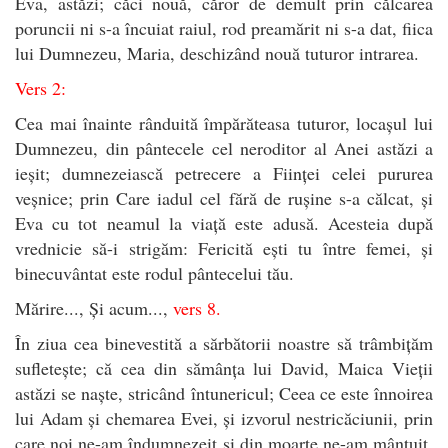
Eva, astăzi; căci nouă, căror de demult prin călcarea
poruncii ni s-a încuiat raiul, rod preamărit ni s-a dat, fiica
lui Dumnezeu, Maria, deschizând nouă tuturor intrarea.
Vers 2:
Cea mai înainte rânduită împărăteasa tuturor, locașul lui
Dumnezeu, din pântecele cel neroditor al Anei astăzi a
ieșit; dumnezeiască petrecere a Ființei celei pururea
veșnice; prin Care iadul cel fără de rușine s-a călcat, și
Eva cu tot neamul la viață este adusă. Acesteia după
vrednicie să-i strigăm: Fericită ești tu între femei, și
binecuvântat este rodul pântecelui tău.
Mărire..., Și acum...,
vers 8.
În ziua cea binevestită a sărbătorii noastre să trâmbițăm
sufletește; că cea din sămânța lui David, Maica Vieții
astăzi se naște, stricând întunericul; Ceea ce este înnoirea
lui Adam și chemarea Evei, și izvorul nestricăciunii, prin
care noi ne-am îndumnezeit și din moarte ne-am mântuit.