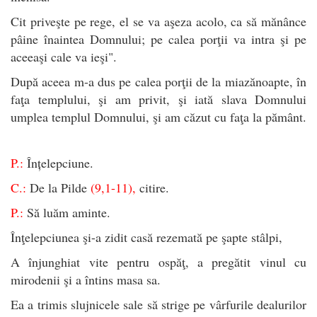
Cit priveşte pe rege, el se va aşeza acolo, ca să mănânce
pâine înaintea Domnului; pe calea porţii va intra şi pe
aceeaşi cale va ieşi".
După aceea m-a dus pe calea porţii de la miazănoapte, în
faţa templului, şi am privit, şi iată slava Domnului
umplea templul Domnului, şi am căzut cu faţa la pământ.
P.:
Înțelepciune.
C.:
De la Pilde
(9,1-11),
citire.
P.:
Să luăm aminte.
Înţelepciunea şi-a zidit casă rezemată pe şapte stâlpi,
A înjunghiat vite pentru ospăţ, a pregătit vinul cu
mirodenii şi a întins masa sa.
Ea a trimis slujnicele sale să strige pe vârfurile dealurilor