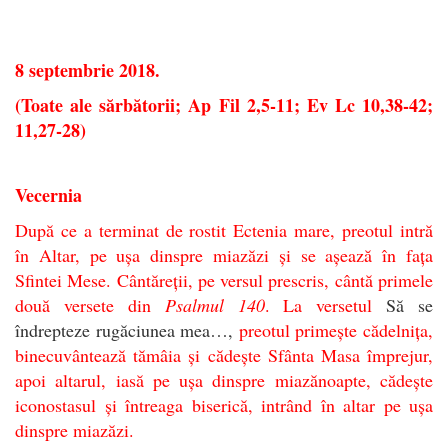
8 septembrie 2018.
(Toate ale sărbătorii; Ap Fil 2,5-11; Ev Lc 10,38-42;
11,27-28)
Vecernia
După ce a terminat de rostit Ectenia mare, preotul intră
în Altar, pe ușa dinspre miazăzi și se așează în fața
Sfintei Mese. Cântăreții, pe versul prescris, cântă primele
două versete din
Psalmul 140
. La versetul
Să se
îndrepteze rugăciunea mea…,
preotul primește cădelnița,
binecuvântează tămâia și cădește Sfânta Masa împrejur,
apoi altarul, iasă pe ușa dinspre miazănoapte, cădește
iconostasul și întreaga biserică, intrând în altar pe ușa
dinspre miazăzi.