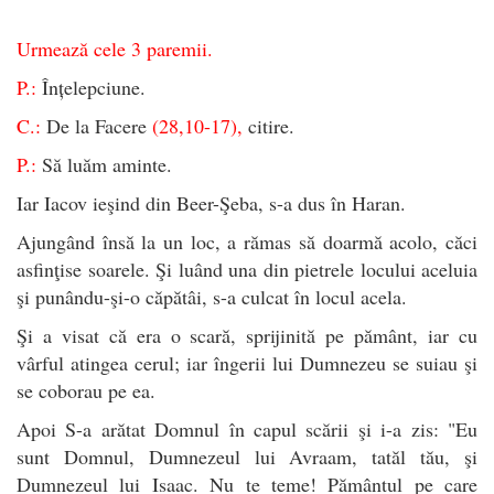
Urmează cele 3 paremii.
P.:
Înțelepciune.
C.:
De la Facere
(28,10-17),
citire.
P.:
Să luăm aminte.
Iar Iacov ieşind din Beer-Şeba, s-a dus în Haran.
Ajungând însă la un loc, a rămas să doarmă acolo, căci
asfinţise soarele. Şi luând una din pietrele locului aceluia
şi punându-şi-o căpătâi, s-a culcat în locul acela.
Şi a visat că era o scară, sprijinită pe pământ, iar cu
vârful atingea cerul; iar îngerii lui Dumnezeu se suiau şi
se coborau pe ea.
Apoi S-a arătat Domnul în capul scării şi i-a zis: "Eu
sunt Domnul, Dumnezeul lui Avraam, tatăl tău, şi
Dumnezeul lui Isaac. Nu te teme! Pământul pe care