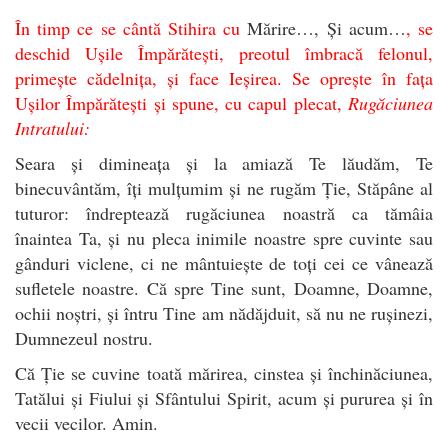
În timp ce se cântă Stihira cu
Mărire…, Și acum…
, se
deschid Ușile Împărătești, preotul îmbracă felonul,
primește cădelnița, și face Ieșirea. Se oprește în fața
Ușilor Împărătești și spune, cu capul plecat,
Rugăciunea
Intratului:
Seara și dimineața și la amiază Te lăudăm, Te
binecuvântăm, îți mulțumim și ne rugăm Ție, Stăpâne al
tuturor: îndreptează rugăciunea noastră ca tămâia
înaintea Ta, și nu pleca inimile noastre spre cuvinte sau
gânduri viclene, ci ne mântuiește de toți cei ce vânează
sufletele noastre. Că spre Tine sunt, Doamne, Doamne,
ochii noștri, și întru Tine am nădăjduit, să nu ne rușinezi,
Dumnezeul nostru.
Că Ție se cuvine toată mărirea, cinstea și închinăciunea,
Tatălui și Fiului și Sfântului Spirit, acum și pururea și în
vecii vecilor. Amin.