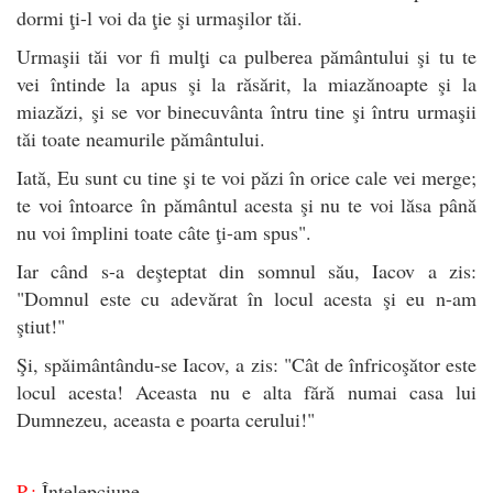
dormi ţi-l voi da ţie şi urmaşilor tăi.
Urmaşii tăi vor fi mulţi ca pulberea pământului şi tu te
vei întinde la apus şi la răsărit, la miazănoapte şi la
miazăzi, şi se vor binecuvânta întru tine şi întru urmaşii
tăi toate neamurile pământului.
Iată, Eu sunt cu tine şi te voi păzi în orice cale vei merge;
te voi întoarce în pământul acesta şi nu te voi lăsa până
nu voi împlini toate câte ţi-am spus".
Iar când s-a deşteptat din somnul său, Iacov a zis:
"Domnul este cu adevărat în locul acesta şi eu n-am
ştiut!"
Şi, spăimântându-se Iacov, a zis: "Cât de înfricoşător este
locul acesta! Aceasta nu e alta fără numai casa lui
Dumnezeu, aceasta e poarta cerului!"
P.:
Înțelepciune.