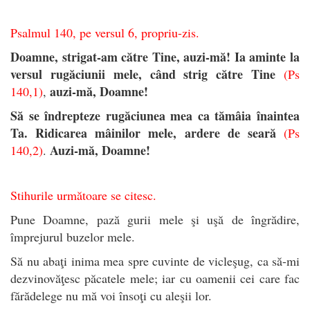
Psalmul 140, pe versul 6, propriu-zis.
Doamne, strigat-am către Tine, auzi-mă! Ia aminte la
versul rugăciunii mele, când strig către Tine
(Ps
auzi-mă, Doamne!
140,1)
,
Să se îndrepteze rugăciunea mea ca tămâia înaintea
Ta. Ridicarea mâinilor mele, ardere de seară
(Ps
Auzi-mă, Doamne!
140,2)
.
Stihurile următoare se citesc.
Pune Doamne, pază gurii mele şi uşă de îngrădire,
împrejurul buzelor mele.
Să nu abaţi inima mea spre cuvinte de vicleşug, ca să-mi
dezvinovăţesc păcatele mele; iar cu oamenii cei care fac
fărădelege nu mă voi însoţi cu aleşii lor.