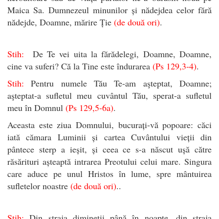
Maica Sa. Dumnezeul minunilor și nădejdea celor fără
nădejde, Doamne, mărire Ție
(de două ori)
.
Stih:
De Te vei uita la fărădelegi, Doamne, Doamne,
cine va suferi? Că la Tine este îndurarea
(Ps 129,3-4)
.
Stih:
Pentru numele Tău Te-am aşteptat, Doamne;
aşteptat-a sufletul meu cuvântul Tău, sperat-a sufletul
meu în Domnul
(Ps 129,5-6a)
.
Aceasta este ziua Domnului, bucurați-vă popoare: căci
iată cămara Luminii și cartea Cuvântului vieții din
pântece sterp a ieșit, și ceea ce s-a născut ușă către
răsărituri așteaptă intrarea Preotului celui mare. Singura
care aduce pe unul Hristos în lume, spre mântuirea
sufletelor noastre
(de două ori)
..
Stih:
Din straja dimineţii până în noapte, din straja