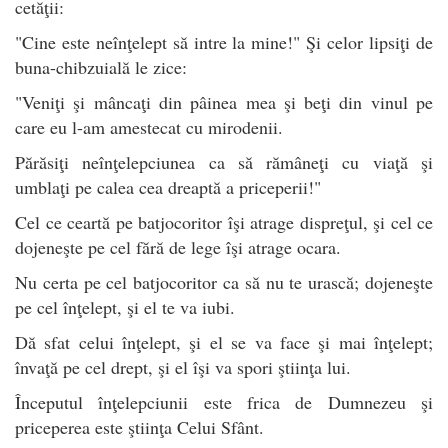
cetăţii:
"Cine este neînţelept să intre la mine!" Şi celor lipsiţi de
buna-chibzuială le zice:
"Veniţi şi mâncaţi din pâinea mea şi beţi din vinul pe
care eu l-am amestecat cu mirodenii.
Părăsiţi neînţelepciunea ca să rămâneţi cu viaţă şi
umblaţi pe calea cea dreaptă a priceperii!"
Cel ce ceartă pe batjocoritor îşi atrage dispreţul, şi cel ce
dojeneşte pe cel fără de lege îşi atrage ocara.
Nu certa pe cel batjocoritor ca să nu te urască; dojeneşte
pe cel înţelept, şi el te va iubi.
Dă sfat celui înţelept, şi el se va face şi mai înţelept;
învaţă pe cel drept, şi el îşi va spori ştiinţa lui.
Începutul înţelepciunii este frica de Dumnezeu şi
priceperea este ştiinţa Celui Sfânt.