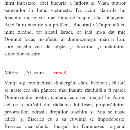
întru întristare, căci bucuria a înflorit și Viața tuturor
oamenilor în lume viețuiește. De acum darurile lui
Ioachim nu se vor mai întoarce înapoi, căci plângerea
Anei întru bucurie s-a prefăcut. Bucurați-vă împreună cu
mine zicând, tot alesul Israel, că iată mi-a dat mie
Domnul locaș însuflețit, al dumnezeieștii măririi Lui,
spre veselia cea de obște și bucuria, și mântuirea
sufletelor noastre.
Mărire…, Şi acum…,
vers 8.
Veniți toți credincioșii să alergăm către Fecioara; că iată
se naște cea din pântece mai înainte rânduită a fi maica
Dumnezeului nostru; cămara fecioriei, toiagul lui Aaron
cel ce a odrăslit din rădăcina lui Iesei; propovăduirea
proorocilor, odrasla drepților Ioachim și Ana se naște
adică, și Biserica cu a sa cuviință se împodobește;
Biserica cea sfântă, locașul lui Dumnezeu, organul