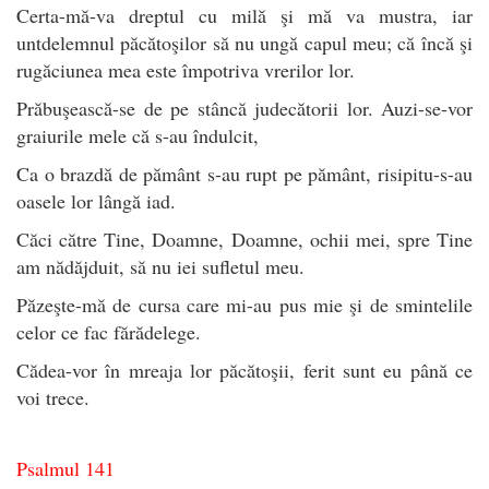
Certa-mă-va dreptul cu milă şi mă va mustra, iar
untdelemnul păcătoşilor să nu ungă capul meu; că încă şi
rugăciunea mea este împotriva vrerilor lor.
Prăbuşească-se de pe stâncă judecătorii lor. Auzi-se-vor
graiurile mele că s-au îndulcit,
Ca o brazdă de pământ s-au rupt pe pământ, risipitu-s-au
oasele lor lângă iad.
Căci către Tine, Doamne, Doamne, ochii mei, spre Tine
am nădăjduit, să nu iei sufletul meu.
Păzeşte-mă de cursa care mi-au pus mie şi de smintelile
celor ce fac fărădelege.
Cădea-vor în mreaja lor păcătoşii, ferit sunt eu până ce
voi trece.
Psalmul 141