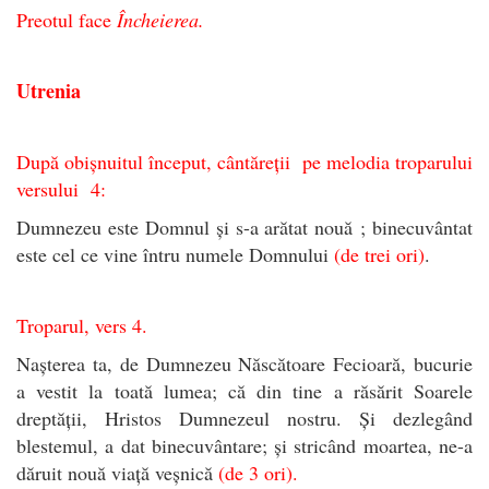
Preotul face
Încheierea.
Utrenia
După obișnuitul început, cântăreții pe melodia troparului
versului 4:
Dumnezeu este Domnul și s-a arătat nouă ; binecuvântat
este cel ce vine întru numele Domnului
(de trei ori)
.
Troparul, vers 4.
Nașterea ta, de Dumnezeu Născătoare Fecioară, bucurie
a vestit la toată lumea; că din tine a răsărit Soarele
dreptății, Hristos Dumnezeul nostru. Și dezlegând
blestemul, a dat binecuvântare; și stricând moartea, ne-a
dăruit nouă viață veșnică
(de 3 ori)
.