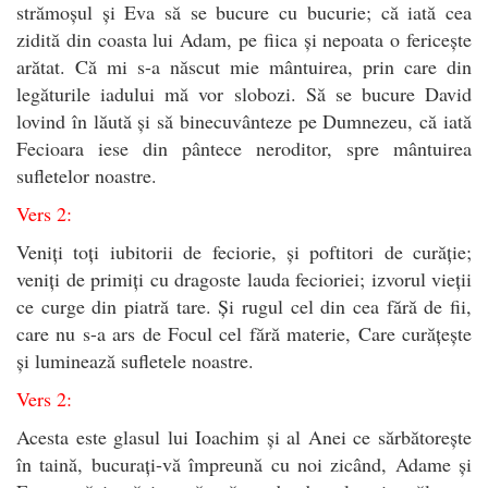
strămoșul și Eva să se bucure cu bucurie; că iată cea
zidită din coasta lui Adam, pe fiica și nepoata o fericește
arătat. Că mi s-a născut mie mântuirea, prin care din
legăturile iadului mă vor slobozi. Să se bucure David
lovind în lăută și să binecuvânteze pe Dumnezeu, că iată
Fecioara iese din pântece neroditor, spre mântuirea
sufletelor noastre.
Vers 2:
Veniți toți iubitorii de feciorie, și poftitori de curăție;
veniți de primiți cu dragoste lauda fecioriei; izvorul vieții
ce curge din piatră tare. Și rugul cel din cea fără de fii,
care nu s-a ars de Focul cel fără materie, Care curățește
și luminează sufletele noastre.
Vers 2:
Acesta este glasul lui Ioachim și al Anei ce sărbătorește
în taină, bucurați-vă împreună cu noi zicând, Adame și