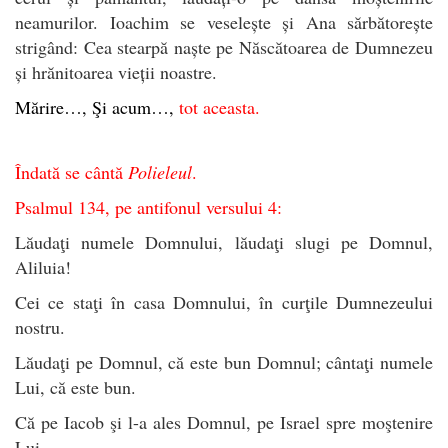
neamurilor. Ioachim se veselește și Ana sărbătorește
strigând: Cea stearpă naște pe Născătoarea de Dumnezeu
și hrănitoarea vieții noastre.
Mărire…, Şi acum…,
tot aceasta.
Îndată se cântă
Polieleul
.
Psalmul 134, pe antifonul versului 4:
Lăudaţi numele Domnului, lăudaţi slugi pe Domnul,
Aliluia!
Cei ce staţi în casa Domnului, în curţile Dumnezeului
nostru.
Lăudaţi pe Domnul, că este bun Domnul; cântaţi numele
Lui, că este bun.
Că pe Iacob şi l-a ales Domnul, pe Israel spre moştenire
Lui.