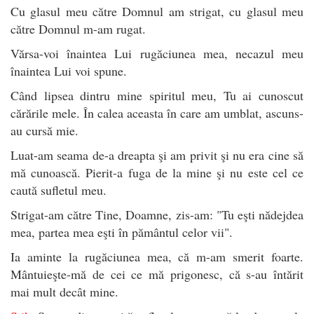
Cu glasul meu către Domnul am strigat, cu glasul meu
către Domnul m-am rugat.
Vărsa-voi înaintea Lui rugăciunea mea, necazul meu
înaintea Lui voi spune.
Când lipsea dintru mine spiritul meu, Tu ai cunoscut
cărările mele. În calea aceasta în care am umblat, ascuns-
au cursă mie.
Luat-am seama de-a dreapta şi am privit şi nu era cine să
mă cunoască. Pierit-a fuga de la mine şi nu este cel ce
caută sufletul meu.
Strigat-am către Tine, Doamne, zis-am: "Tu eşti nădejdea
mea, partea mea eşti în pământul celor vii".
Ia aminte la rugăciunea mea, că m-am smerit foarte.
Mântuieşte-mă de cei ce mă prigonesc, că s-au întărit
mai mult decât mine.