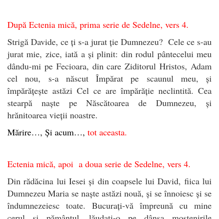
După Ectenia mică,
prima serie de Sedelne, vers 4.
Strigă Davide, ce ți s-a jurat ție Dumnezeu? Cele ce s-au
jurat mie, zice, iată a și plinit: din rodul pântecelui meu
dându-mi pe Fecioara, din care Ziditorul Hristos, Adam
cel nou, s-a născut Împărat pe scaunul meu, și
împărățește astăzi Cel ce are împărăție neclintită. Cea
stearpă naște pe Născătoarea de Dumnezeu, și
hrănitoarea vieții noastre.
Mărire…, Și acum…,
tot aceasta.
Ectenia mică, apoi a doua serie de Sedelne, vers 4.
Din rădăcina lui Iesei și din coapsele lui David, fiica lui
Dumnezeu Maria se naște astăzi nouă, și se înnoiesc și se
îndumnezeiesc toate. Bucurați-vă împreună cu mine
cerul și pământul, lăudați-o pe dânsa moștenirile