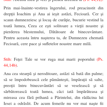
Prin mai-înainte-vestirea îngerului, rod preacinstit din
drepții Ioachim și Ana ai ieșit astăzi, Fecioară. Cer și
scaun dumnezeiesc și locaș de curăție, bucurie vestind la
toată lumea, Ceea ce ești solitoare a vieții noastre și
pierderea blestemului, Dătătoare de binecuvântare.
Pentru aceasta întru nașterea ta, de Dumnezeu chemată
Fecioară, cere pace și sufletelor noastre mare milă.
Stih:
Feței Tale se vor ruga mai marii poporului
(Ps.
44,14b)
.
Ana cea stearpă și neroditoare, astăzi să bată din palme;
să se împodobească cele pământești, împărații să salte,
preoții întru binecuvântări să se veselească și să
sărbătorească toată lumea, căci iată împărăteasa și
mireasa cea fără prihană a Părintelui, din rădăcina lui
Iesei a odrăslit. De acum femeile nu vor mai naște fii