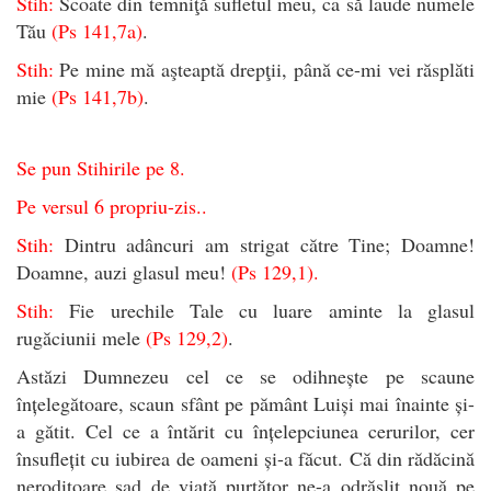
Stih:
Scoate din temniţă sufletul meu, ca să laude numele
Tău
(Ps 141,7a)
.
Stih:
Pe mine mă aşteaptă drepţii, până ce-mi vei răsplăti
mie
(Ps 141,7b)
.
Se pun Stihirile pe 8.
Pe versul 6 propriu-zis..
Stih:
Dintru adâncuri am strigat către Tine; Doamne!
Doamne, auzi glasul meu!
(Ps 129,1).
Stih:
Fie urechile Tale cu luare aminte la glasul
rugăciunii mele
(Ps 129,2)
.
Astăzi Dumnezeu cel ce se odihnește pe scaune
înțelegătoare, scaun sfânt pe pământ Luiși mai înainte și-
a gătit. Cel ce a întărit cu înțelepciunea cerurilor, cer
însuflețit cu iubirea de oameni și-a făcut. Că din rădăcină
neroditoare sad de viață purtător ne-a odrăslit nouă pe