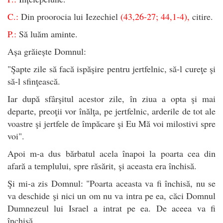
C.:
Din proorocia lui Iezechiel
(43,26-27; 44,1-4),
citire.
P.:
Să luăm aminte.
Așa grăiește Domnul:
"Şapte zile să facă ispăşire pentru jertfelnic, să-l cureţe şi
să-l sfinţească.
Iar după sfârşitul acestor zile, în ziua a opta şi mai
departe, preoţii vor înălţa, pe jertfelnic, arderile de tot ale
voastre şi jertfele de împăcare şi Eu Mă voi milostivi spre
voi".
Apoi m-a dus bărbatul acela înapoi la poarta cea din
afară a templului, spre răsărit, şi aceasta era închisă.
Şi mi-a zis Domnul: "Poarta aceasta va fi închisă, nu se
va deschide şi nici un om nu va intra pe ea, căci Domnul
Dumnezeul lui Israel a intrat pe ea. De aceea va fi
închisă.