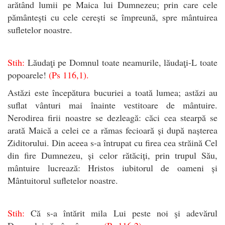
arătând lumii pe Maica lui Dumnezeu; prin care cele
pământești cu cele cerești se împreună, spre mântuirea
sufletelor noastre.
Stih:
Lăudaţi pe Domnul toate neamurile, lăudaţi-L toate
popoarele!
(Ps 116,1).
Astăzi este începătura bucuriei a toată lumea; astăzi au
suflat vânturi mai înainte vestitoare de mântuire.
Nerodirea firii noastre se dezleagă: căci cea stearpă se
arată Maică a celei ce a rămas fecioară și după nașterea
Ziditorului. Din aceea s-a întrupat cu firea cea străină Cel
din fire Dumnezeu, și celor rătăciți, prin trupul Său,
mântuire lucrează: Hristos iubitorul de oameni și
Mântuitorul sufletelor noastre.
Stih:
Că s-a întărit mila Lui peste noi şi adevărul