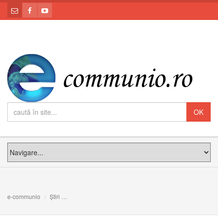
e-communio
Știri
Vecernia și Utrenia la Sărbătoarea Nașterii Maicii Domn