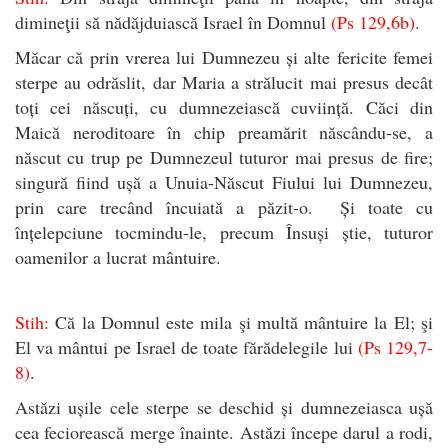
dimineţii să nădăjduiască Israel în Domnul
(Ps 129,6b)
.
Măcar că prin vrerea lui Dumnezeu și alte fericite femei
sterpe au odrăslit, dar Maria a strălucit mai presus decât
toți cei născuți, cu dumnezeiască cuviință. Căci din
Maică neroditoare în chip preamărit născându-se, a
născut cu trup pe Dumnezeul tuturor mai presus de fire;
singură fiind ușă a Unuia-Născut Fiului lui Dumnezeu,
prin care trecând încuiată a păzit-o. Și toate cu
înțelepciune tocmindu-le, precum Însuși știe, tuturor
oamenilor a lucrat mântuire.
Stih:
Că la Domnul este mila şi multă mântuire la El; şi
El va mântui pe Israel de toate fărădelegile lui
(Ps 129,7-
8)
.
Astăzi ușile cele sterpe se deschid și dumnezeiasca ușă
cea feciorească merge înainte. Astăzi începe darul a rodi,