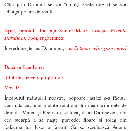
Căci prin Domnul se vor înmulţi zilele tale şi se vor
adăuga ţie ani de viaţă.
Apoi
, preotul, din fața Sfintei Mese, rostește
Ectenia
stăruitoar,
apoi, rugăciunea:
Învredniceşte-ne, Doamne,,,,
și
Ectenia celor șase cereri
Dacă se face Litie.
Stihirile, pe vers propriu-zis.
Vers 1:
Începutul mântuirii noastre, popoare, astăzi s-a făcut;
căci iată cea mai înainte rânduită din neamurile cele de
demult, Maica și Fecioara, și locașul lui Dumnezeu, din
cea stearpă a se naște purcede; floare și toiag din
rădăcina lui Iesei a răsărit. Să se veselească Adam,