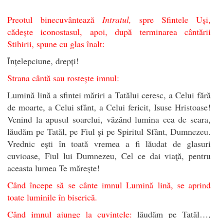
Preotul binecuvântează
Intratul,
spre Sfintele Uși,
cădește iconostasul, apoi, după terminarea cântării
Stihirii, spune cu glas înalt:
Înțelepciune, drepți!
Strana cântă sau rostește imnul:
Lumină lină a sfintei măriri a Tatălui ceresc, a Celui fără
de moarte, a Celui sfânt, a Celui fericit, Isuse Hristoase!
Venind la apusul soarelui, văzând lumina cea de seara,
lăudăm pe Tatăl, pe Fiul şi pe Spiritul Sfânt, Dumnezeu.
Vrednic eşti în toată vremea a fi lăudat de glasuri
cuvioase, Fiul lui Dumnezeu, Cel ce dai viaţă, pentru
aceasta lumea Te măreşte!
Când începe să se cânte imnul Lumină lină, se aprind
toate luminile în biserică.
Când imnul ajunge la cuvintele:
lăudăm pe Tatăl…,