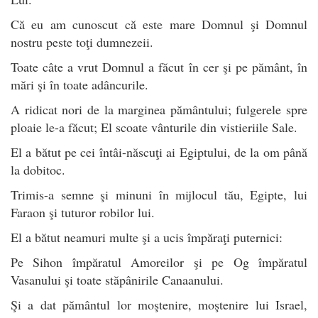
Că eu am cunoscut că este mare Domnul şi Domnul
nostru peste toţi dumnezeii.
Toate câte a vrut Domnul a făcut în cer şi pe pământ, în
mări şi în toate adâncurile.
A ridicat nori de la marginea pământului; fulgerele spre
ploaie le-a făcut; El scoate vânturile din vistieriile Sale.
El a bătut pe cei întâi-născuţi ai Egiptului, de la om până
la dobitoc.
Trimis-a semne şi minuni în mijlocul tău, Egipte, lui
Faraon şi tuturor robilor lui.
El a bătut neamuri multe şi a ucis împăraţi puternici:
Pe Sihon împăratul Amoreilor şi pe Og împăratul
Vasanului şi toate stăpânirile Canaanului.
Şi a dat pământul lor moştenire, moştenire lui Israel,