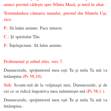
atunci preotul cădește spre Sfânta Masă, și intră în altar.
Terminânduse cântarea imnului, preotul din Sfintele Uși,
zice:
P.:
Să luăm aminte. Pace tuturor.
C.:
Și spiritului Tău.
P.:
Înțelepciune. Să luîm aminte.
Prohimenul şi stihul zilei, vers 7.
Dumnezeule, sprijinitorul meu ești Tu și mila Ta mă va
întâmpina
(Ps 58,10)
.
Stih:
Scoate-mă de la vrăjmașii mei, Dumnezeule, și de
cei ce se ridică împotriva mea mântuiește-mă
(Ps 58,1 )
.
Dumnezeule, sprijinitorul meu ești Tu și mila Ta mă va
întâmpina .