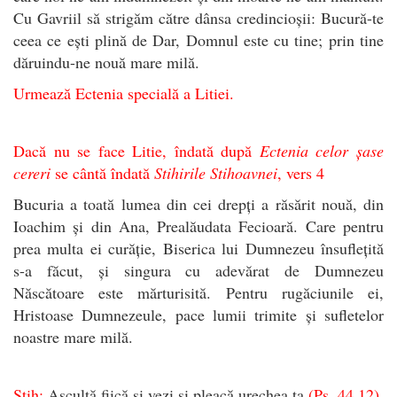
Cu Gavriil să strigăm către dânsa credincioșii: Bucură-te
ceea ce ești plină de Dar, Domnul este cu tine; prin tine
dăruindu-ne nouă mare milă.
Urmează Ectenia specială a Litiei.
Dacă nu se face Litie, îndată după
Ectenia celor șase
cereri
se cântă îndată
Stihirile Stihoavnei
, vers 4
Bucuria a toată lumea din cei drepți a răsărit nouă, din
Ioachim și din Ana, Prealăudata Fecioară. Care pentru
prea multa ei curăție, Biserica lui Dumnezeu însuflețită
s-a făcut, și singura cu adevărat de Dumnezeu
Născătoare este mărturisită. Pentru rugăciunile ei,
Hristoase Dumnezeule, pace lumii trimite și sufletelor
noastre mare milă.
Stih:
Ascultă fiică și vezi și pleacă urechea ta
(Ps. 44,12).