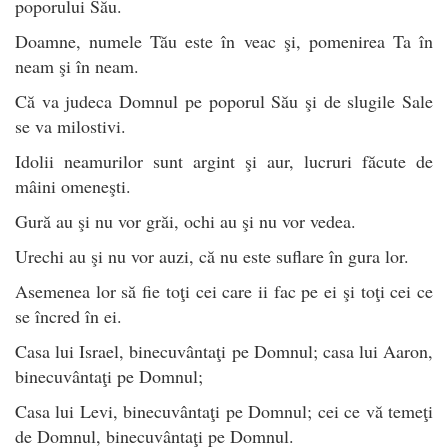
poporului Său.
Doamne, numele Tău este în veac şi, pomenirea Ta în
neam şi în neam.
Că va judeca Domnul pe poporul Său şi de slugile Sale
se va milostivi.
Idolii neamurilor sunt argint şi aur, lucruri făcute de
mâini omeneşti.
Gură au şi nu vor grăi, ochi au şi nu vor vedea.
Urechi au şi nu vor auzi, că nu este suflare în gura lor.
Asemenea lor să fie toţi cei care ii fac pe ei şi toţi cei ce
se încred în ei.
Casa lui Israel, binecuvântaţi pe Domnul; casa lui Aaron,
binecuvântaţi pe Domnul;
Casa lui Levi, binecuvântaţi pe Domnul; cei ce vă temeţi
de Domnul, binecuvântaţi pe Domnul.