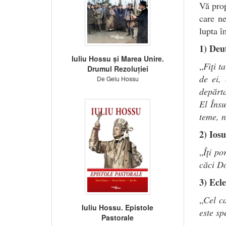
Vă prop
care ne
lupta î
1) Deu
Iuliu Hossu și Marea Unire.
„
Fiţi t
Drumul Rezoluției
de ei,
De Gelu Hossu
depărta
El Însu
teme, n
2) Iosu
„
Îţi po
căci Do
3) Ecle
„
Cel c
Iuliu Hossu. Epistole
este sp
Pastorale