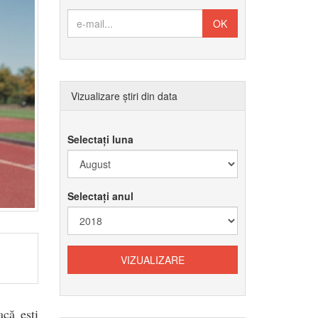
Vizualizare știri din data
Selectați luna
Selectați anul
acă ești