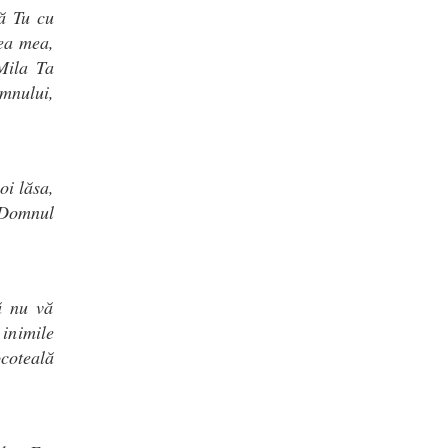
ă Tu cu
tea mea,
Mila Ta
mnului,
oi lăsa,
 "Domnul
să nu vă
 inimile
coteală