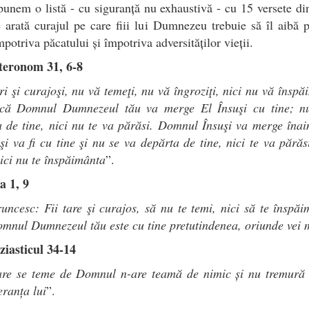
unem o listă - cu siguranță nu exhaustivă - cu 15 versete di
 arată curajul pe care fiii lui Dumnezeu trebuie să îl aibă 
mpotriva păcatului și împotriva adversităților vieții.
teronom 31, 6-8
ari şi curajoşi, nu vă temeţi, nu vă îngroziţi, nici nu vă înspă
 că Domnul Dumnezeul tău va merge El Însuşi cu tine; n
 de tine, nici nu te va părăsi. Domnul Însuşi va merge înai
şi va fi cu tine şi nu se va depărta de tine, nici te va părăs
ici nu te înspăimânta
”.
a 1, 9
runcesc: Fii tare şi curajos, să nu te temi, nici să te înspăi
mnul Dumnezeul tău este cu tine pretutindenea, oriunde vei 
ziasticul 34-14
are se teme de Domnul n-are teamă de nimic și nu tremură 
eranța lui
”.