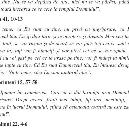
 tine. Nu se va depărta de tine, nici nu te va părăsi, pân
 toată lucrarea ce se cere la templul Domnului
”.
a 41, 10-13
 teme, că Eu sunt cu tine; nu privi cu îngrijorare, că 
ul tău. Eu îţi dau tărie şi te ocrotesc şi dreapta Mea cea ta
i. Iată, se vor ruşina şi de ocară se vor face toţi cei ce sunt î
va ta; toţi vor fi nimiciţi şi vor pieri cei ce se vor opune 
i nu vei găsi pe cei ce te urăsc pe tine; vor fi reduși la nimi
se lupte cu tine. Că Eu sunt Dumnezeul tău, Eu întăresc dreap
 ţie: "Nu te teme, căci Eu sunt ajutorul tău!
”.
rinteni 15, 57-58
lțumim lui Dumnezeu, Care ne-a dat biruinţa prin Domnul
istos! Drept aceea, fraţii mei iubiţi, fiţi tari, neclintiţi,
na în lucrul Domnului, ştiind că osteneala voastră nu este z
nul
”.
almul 22, 4-6