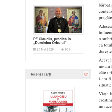
bărbat 
contea
pregăte
Adesea
influen
o sufer
PF Claudiu, predica în
„Duminica Orbului”
că totu
20 Mai 2026
951
dorește
Acest l
ne-am î
câte or
Recenzii cărți
i-am fi
situație
Viața î
creștin
ne face