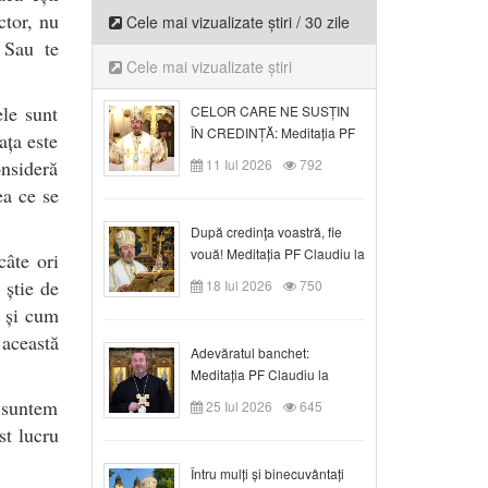
ctor, nu
Cele mai vizualizate știri / 30 zile
 Sau te
Cele mai vizualizate știri
le sunt
CELOR CARE NE SUSȚIN
ÎN CREDINȚĂ: Meditația PF
ața este
Claudiu la Duminica a VI-a
onsideră
11 Iul 2026
792
după Rusalii
ea ce se
După credinţa voastră, fie
vouă! Meditația PF Claudiu la
câte ori
duminica a VII-a după Rusalii
 știe de
18 Iul 2026
750
a și cum
 această
Adevăratul banchet:
Meditația PF Claudiu la
Duminica a VIII-a după
ă suntem
25 Iul 2026
645
Rusalii
st lucru
Întru mulți și binecuvântați