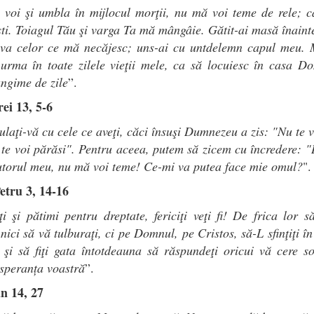
 voi şi umbla în mijlocul morţii, nu mă voi teme de rele; c
ti. Toiagul Tău şi varga Ta mă mângâie. Gătit-ai masă înain
iva celor ce mă necăjesc; uns-ai cu untdelemn capul meu. 
urma în toate zilele vieţii mele, ca să locuiesc în casa Do
ungime de zile
”.
ei 13, 5-6
ulaţi-vă cu cele ce aveţi, căci însuşi Dumnezeu a zis: "Nu te v
 te voi părăsi". Pentru aceea, putem să zicem cu încredere:
utorul meu, nu mă voi teme! Ce-mi va putea face mie omul?
".
etru 3, 14-16
i şi pătimi pentru dreptate, fericiţi veţi fi! De frica lor 
 nici să vă tulburaţi, ci pe Domnul, pe Cristos, să-L sfinţiţi în
 şi să fiţi gata în
totdeauna să răspundeţi oricui vă cere so
speranța voastră
”.
an 14, 27