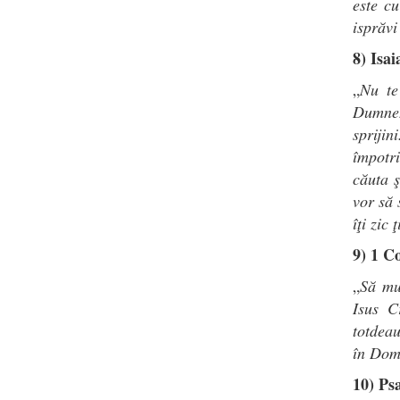
este cu
isprăvi
8) Isai
„
Nu te
Dumneze
sprijin
împotri
căuta ş
vor să 
îţi zic
9) 1 Co
„
Să mu
Isus Cr
totdeau
în Dom
10) Ps