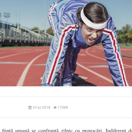
10 Iul 2018
17069
 ființă umană se confruntă zilnic cu provocări. Indiferent d