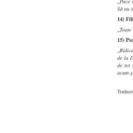
„
Pace 
Să nu s
14) Fil
„
Toate 
15) Ps
„
Ridica
de la D
de tot 
acum ş
Traducer