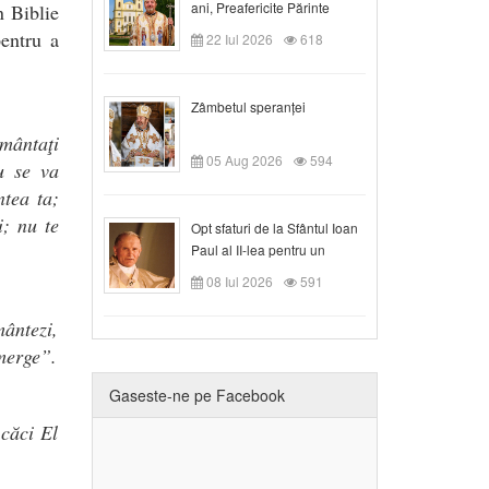
ani, Preafericite Părinte
n Biblie
Claudiu!
pentru a
22 Iul 2026
618
Zâmbetul speranței
imântaţi
05 Aug 2026
594
u se va
ntea ta;
i; nu te
Opt sfaturi de la Sfântul Ioan
Paul al II-lea pentru un
creștin
08 Iul 2026
591
mântezi,
merge”.
Gaseste-ne pe Facebook
căci El