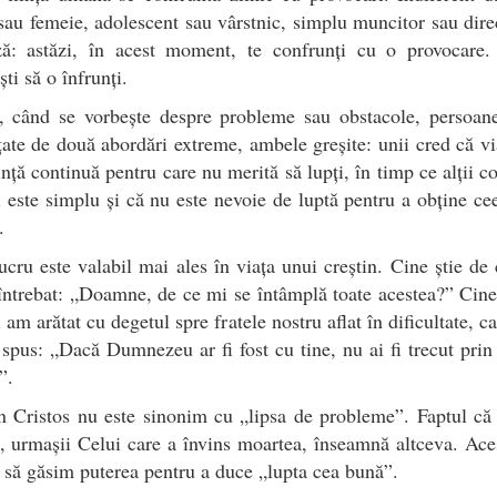
sau femeie, adolescent sau vârstnic, simplu muncitor sau dire
ză: astăzi, în acest moment, te confrunți cu o provocare.
ști să o înfrunți.
, când se vorbește despre probleme sau obstacole, persoane
țate de două abordări extreme, ambele greșite: unii cred că vi
ință continuă pentru care nu merită să lupți, în timp ce alții c
l este simplu și că nu este nevoie de luptă pentru a obține ce
.
ucru este valabil mai ales în viața unui creștin. Cine știe de 
ntrebat: „Doamne, de ce mi se întâmplă toate acestea?” Cine
i am arătat cu degetul spre fratele nostru aflat în dificultate, c
 spus: „Dacă Dumnezeu ar fi fost cu tine, nu ai fi trecut prin
”.
n Cristos nu este sinonim cu „lipsa de probleme”. Faptul c
i, urmașii Celui care a învins moartea, înseamnă altceva. Ace
 să găsim puterea pentru a duce „lupta cea bună”.