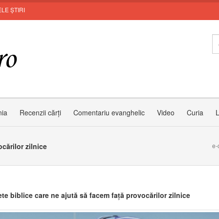
LE ȘTIRI
Invit
nia
Recenzii cărți
Comentariu evanghelic
Video
Curia
L
cărilor zilnice
e-
te biblice care ne ajută să facem față provocărilor zilnice