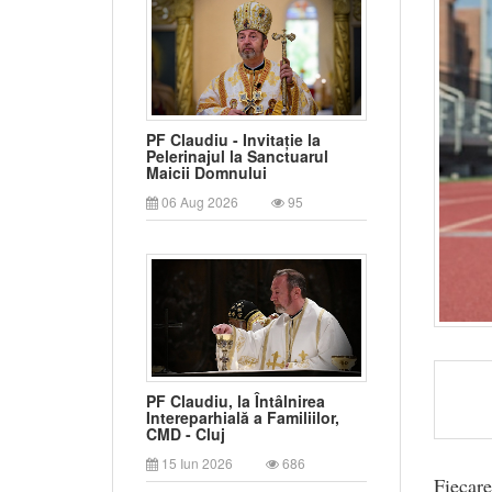
PF Claudiu - Invitație la
Pelerinajul la Sanctuarul
Maicii Domnului
06 Aug 2026
95
PF Claudiu, la Întâlnirea
Intereparhială a Familiilor,
CMD - Cluj
15 Iun 2026
686
Fiecare