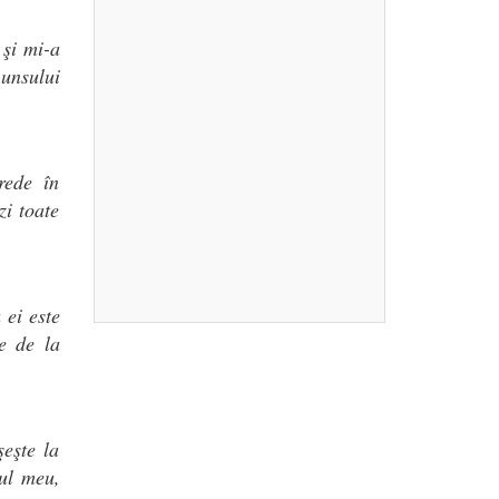
 şi mi-a
 unsului
rede în
zi toate
 ei este
e de la
şeşte la
ul meu,