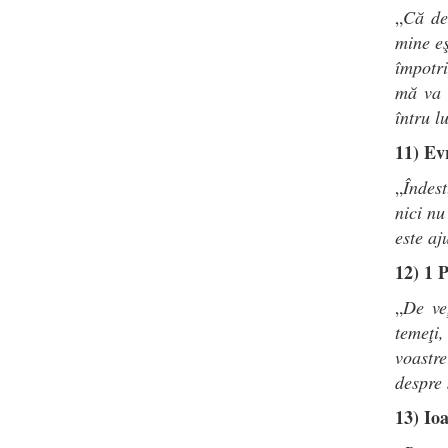
„
Că de
mine eş
împotr
mă va 
întru l
11) Evr
„
Îndest
nici nu
este aj
12) 1 P
„
De veţ
temeţi,
voastre
despre 
13) Io