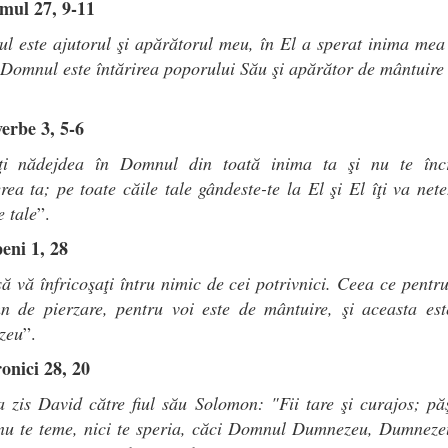
lmul 27, 9-11
l este ajutorul şi apărătorul meu, în El a sperat inima mea
 Domnul este întărirea poporului Său şi apărător de mântuire
erbe 3, 5-6
ţi nădejdea în Domnul din toată inima ta şi nu te înc
rea ta; pe toate căile tale gândeste-te la El şi El îţi va nete
e tale
”.
peni 1, 28
ă vă înfricoşaţi întru nimic de cei potrivnici. Ceea ce pentru
n de pierzare, pentru voi este de mântuire, şi aceasta est
zeu
”.
onici 28, 20
 zis David către fiul său Solomon: "Fii tare şi curajos; pă
 nu te teme, nici te speria, căci Domnul Dumnezeu, Dumneze