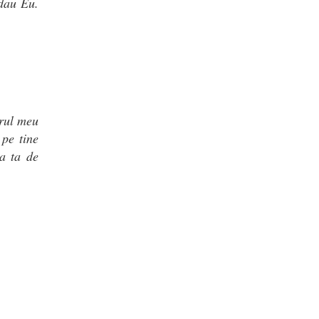
dau Eu.
orul meu
 pe tine
ea ta de