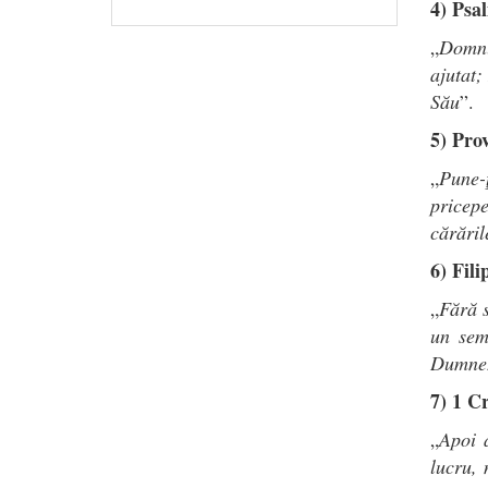
4) Psa
„
Domnu
ajutat;
Său
”.
5) Prov
„
Pune-
pricepe
cărăril
6) Fili
„
Fără s
un sem
Dumne
7) 1 Cr
„
Apoi a
lucru,