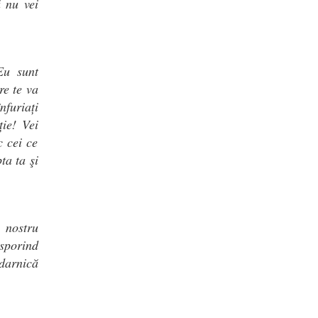
ă nu vei
Eu sunt
re te va
nfuriați
ție! Vei
c cei ce
ta ta şi
 nostru
 sporind
adarnică