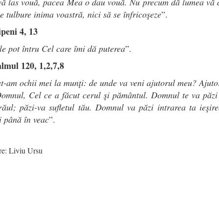
vă las vouă, pacea Mea o dau vouă. Nu precum dă lumea vă 
e tulbure inima voastră, nici să se înfricoşeze
”.
ipeni 4, 13
le pot întru Cel care îmi dă puterea
”.
almul 120, 1,2,7,8
t-am ochii mei la munţi: de unde va veni ajutorul meu? Ajut
omnul, Cel ce a făcut cerul şi pământul. Domnul te va păzi
răul; păzi-va sufletul tău. Domnul va păzi intrarea ta ieşir
i până în veac
”.
e: Liviu Ursu