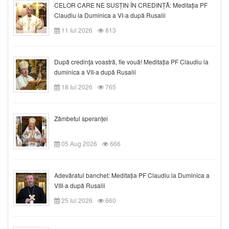
CELOR CARE NE SUSȚIN ÎN CREDINȚĂ: Meditația PF
Claudiu la Duminica a VI-a după Rusalii
11 Iul 2026
813
După credinţa voastră, fie vouă! Meditația PF Claudiu la
duminica a VII-a după Rusalii
18 Iul 2026
765
Zâmbetul speranței
05 Aug 2026
666
Adevăratul banchet: Meditația PF Claudiu la Duminica a
VIII-a după Rusalii
25 Iul 2026
660