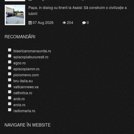
Papa, în dialog cu tinerii la Assisi: Să construim o civilizație a
iubirii
07 Aug 2026
204
0
RECOMANDĂRI
bisericaromanaunita.ro
episcopiabucuresti.ro
egco.ro
episcopiamm.ro
pioromeno.com
bru-italia.eu
vaticannews.va
catholica.ro
arcb.ro
ercis.ro
radiomaria.ro
NAVIGARE ÎN WEBSITE