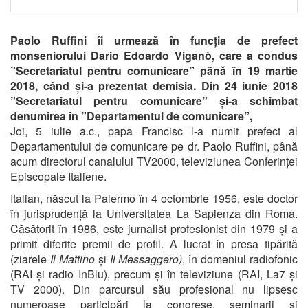
Paolo Ruffini îi urmează în funcția de prefect
monseniorului Dario Edoardo Viganò, care a condus
”Secretariatul pentru comunicare” până în 19 martie
2018, când și-a prezentat demisia. Din 24 iunie 2018
”Secretariatul pentru comunicare” și-a schimbat
denumirea în ”Departamentul de comunicare”,
Joi, 5 iulie a.c., papa Francisc l-a numit prefect al
Departamentului de comunicare pe dr. Paolo Ruffini, până
acum directorul canalului TV2000, televiziunea Conferinței
Episcopale Italiene.
Italian, născut la Palermo în 4 octombrie 1956, este doctor
în jurisprudență la Universitatea La Sapienza din Roma.
Căsătorit în 1986, este jurnalist profesionist din 1979 și a
primit diferite premii de profil. A lucrat în presa tipărită
(ziarele
Il Mattino
și
Il Messaggero)
, în domeniul radiofonic
(RAI și radio InBlu), precum și în televiziune (RAI, La7 și
TV 2000). Din parcursul său profesional nu lipsesc
numeroase participări la congrese, seminarii și