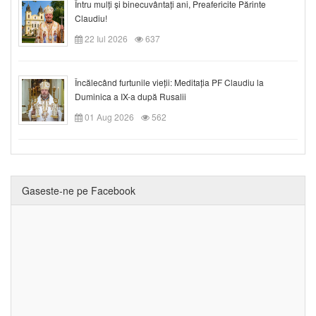
Întru mulți și binecuvântați ani, Preafericite Părinte
Claudiu!
22 Iul 2026
637
Încălecând furtunile vieții: Meditația PF Claudiu la
Duminica a IX-a după Rusalii
01 Aug 2026
562
Gaseste-ne pe Facebook