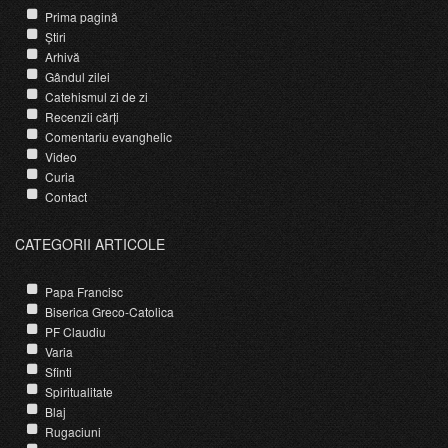
Prima pagină
Știri
Arhivă
Gândul zilei
Catehismul zi de zi
Recenzii cărți
Comentariu evanghelic
Video
Curia
Contact
CATEGORII ARTICOLE
Papa Francisc
Biserica Greco-Catolica
PF Claudiu
Varia
Sfinti
Spiritualitate
Blaj
Rugaciuni