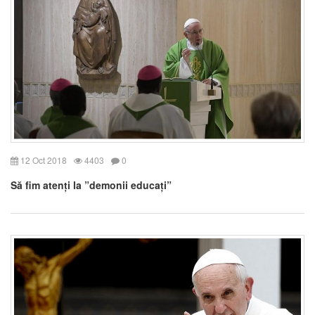
12 Oct 2018
4403
0
Să fim atenți la ”demonii educați”