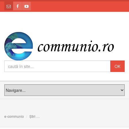
e-communio
Știri
Paolo Ruffini este noul prefect al Departamentului de c