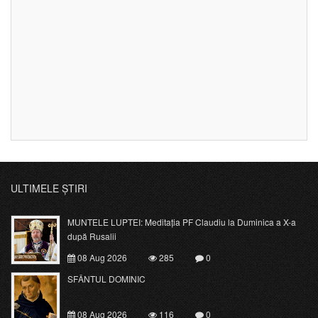
ULTIMELE ȘTIRI
MUNTELE LUPTEI: Meditația PF Claudiu la Duminica a X-a
după Rusalii
08 Aug 2026
285
0
SFÂNTUL DOMINIC
08 Aug 2026
116
0