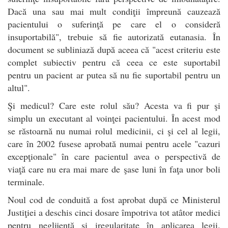
Dacă una sau mai mult condiţii împreună cauzează
pacientului o suferinţă pe care el o consideră
insuportabilă", trebuie să fie autorizată eutanasia. În
document se subliniază după aceea că "acest criteriu este
complet subiectiv pentru că ceea ce este suportabil
pentru un pacient ar putea să nu fie suportabil pentru un
altul".
Şi medicul? Care este rolul său? Acesta va fi pur şi
simplu un executant al voinţei pacientului. În acest mod
se răstoarnă nu numai rolul medicinii, ci şi cel al legii,
care în 2002 fusese aprobată numai pentru acele "cazuri
excepţionale" în care pacientul avea o perspectivă de
viaţă care nu era mai mare de şase luni în faţa unor boli
terminale.
Noul cod de conduită a fost aprobat după ce Ministerul
Justiţiei a deschis cinci dosare împotriva tot atâtor medici
pentru neglijenţă şi iregularitate în aplicarea legii.