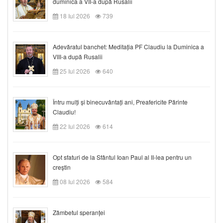
duminica a VII-a după Rusalii
18 Iul 2026
739
Adevăratul banchet: Meditația PF Claudiu la Duminica a
VIII-a după Rusalii
25 Iul 2026
640
Întru mulți și binecuvântați ani, Preafericite Părinte
Claudiu!
22 Iul 2026
614
Opt sfaturi de la Sfântul Ioan Paul al II-lea pentru un
creștin
08 Iul 2026
584
Zâmbetul speranței