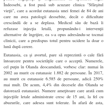
Îndeosebi, a fost pusă sub acuzare clinica "Sfârşitul
vieţii", care a acordat eutanasia unei femei de 84 de ani
care nu avea patologii deosebite, decât o dificultate
crescândă de a se deplasa. Medicul său de bază îi
refuzase injecţia letală, propunându-i intervenţii
alternative de îngrijire, ea s-a opus adresându-se tocmai
clinicii, care a predispus totul pentru ucidere la doar o
lună după cerere.
Eutanasia, ca şi avortul, pare să reprezintă o cale fără
întoarcere pentru societăţile care o acceptă. Numerele,
cel puţin în Olanda deocamdată, vorbesc clar: numai în
2002 au murit cu eutanasie 1.882 de persoane. În 2017,
au murit cu eutanasie 6.585 de persoane, adică 250%
mai mult. De acum, 4,4% din decesele din Olanda se
datorează eutanasiei. Numere ameţitoare care arată cum
injecţiile letale administrate cresc de 15 ani, la fel cu
abuzurile, care adesea sunt tolerate. În afară de asta,