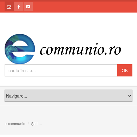
e-communio
Știri
Olanda: Cale liberă pentru eutanasie pentru persoanele b