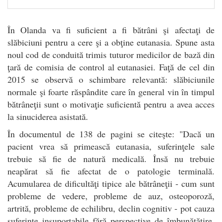
În Olanda va fi suficient a fi bătrâni şi afectaţi de
slăbiciuni pentru a cere şi a obţine eutanasia. Spune asta
noul cod de conduită trimis tuturor medicilor de bază din
ţară de comisia de control al eutanasiei. Faţă de cel din
2015 se observă o schimbare relevantă: slăbiciunile
normale şi foarte răspândite care în general vin în timpul
bătrâneţii sunt o motivaţie suficientă pentru a avea acces
la sinuciderea asistată.
În documentul de 138 de pagini se citeşte: "Dacă un
pacient vrea să primească eutanasia, suferinţele sale
trebuie să fie de natură medicală. Însă nu trebuie
neapărat să fie afectat de o patologie terminală.
Acumularea de dificultăţi tipice ale bătrâneţii - cum sunt
probleme de vedere, probleme de auz, osteoporoză,
artrită, probleme de echilibru, declin cognitiv - pot cauza
suferinţe insuportabile fără perspective de îmbunătăţire.