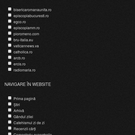
bisericaromanaunita.ro
episcopiabucuresti.ro
egco.ro
episcopiamm.ro
pioromeno.com
bru-italia.eu
vaticannews.va
catholica.ro
arcb.ro
ercis.ro
radiomaria.ro
NAVIGARE ÎN WEBSITE
Prima pagină
Știri
Arhivă
Gândul zilei
Catehismul zi de zi
Recenzii cărți
Comentariu evanghelic