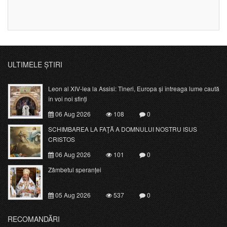
ULTIMELE ȘTIRI
Leon al XIV-lea la Assisi: Tineri, Europa și întreaga lume caută
în voi noi sfinți
06 Aug 2026
108
0
SCHIMBAREA LA FAŢĂ A DOMNULUI NOSTRU ISUS
CRISTOS
06 Aug 2026
101
0
Zâmbetul speranței
05 Aug 2026
537
0
RECOMANDĂRI