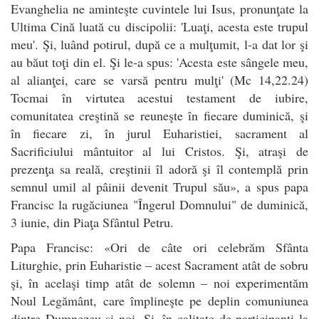
Evanghelia ne aminteşte cuvintele lui Isus, pronunţate la
Ultima Cină luată cu discipolii: 'Luaţi, acesta este trupul
meu'. Şi, luând potirul, după ce a mulţumit, l-a dat lor şi
au băut toţi din el. Şi le-a spus: 'Acesta este sângele meu,
al alianţei, care se varsă pentru mulţi' (Mc 14,22.24)
Tocmai în virtutea acestui testament de iubire,
comunitatea creştină se reuneşte în fiecare duminică, şi
în fiecare zi, în jurul Euharistiei, sacrament al
Sacrificiului mântuitor al lui Cristos. Şi, atraşi de
prezenţa sa reală, creştinii îl adoră şi îl contemplă prin
semnul umil al pâinii devenit Trupul său», a spus papa
Francisc la rugăciunea "Îngerul Domnului" de duminică,
3 iunie, din Piaţa Sfântul Petru.
Papa Francisc: «Ori de câte ori celebrăm Sfânta
Liturghie, prin Euharistie – acest Sacrament atât de sobru
şi, în acelaşi timp atât de solemn – noi experimentăm
Noul Legământ, care împlineşte pe deplin comuniunea
dintre Dumnezeu şi noi. Şi, în calitate de participanţi la