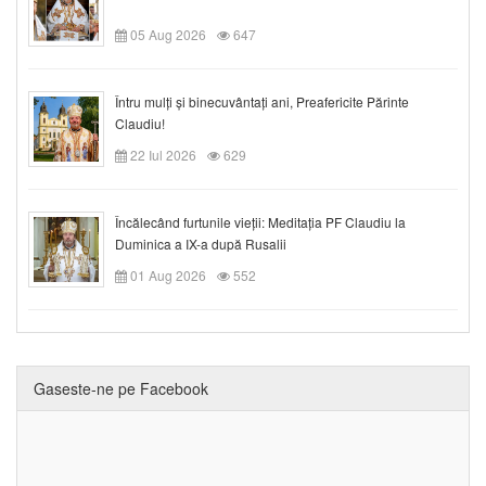
05 Aug 2026
647
Întru mulți și binecuvântați ani, Preafericite Părinte
Claudiu!
22 Iul 2026
629
Încălecând furtunile vieții: Meditația PF Claudiu la
Duminica a IX-a după Rusalii
01 Aug 2026
552
Gaseste-ne pe Facebook