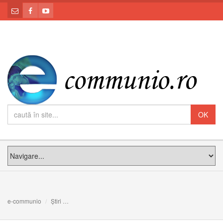
e-communio
Știri
Corpus Domini, şcoala unei iubiri concrete, asemenea iubi