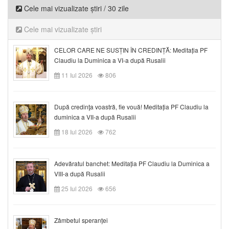
Cele mai vizualizate știri / 30 zile
Cele mai vizualizate știri
CELOR CARE NE SUSȚIN ÎN CREDINȚĂ: Meditația PF
Claudiu la Duminica a VI-a după Rusalii
11 Iul 2026
806
După credinţa voastră, fie vouă! Meditația PF Claudiu la
duminica a VII-a după Rusalii
18 Iul 2026
762
Adevăratul banchet: Meditația PF Claudiu la Duminica a
VIII-a după Rusalii
25 Iul 2026
656
Zâmbetul speranței