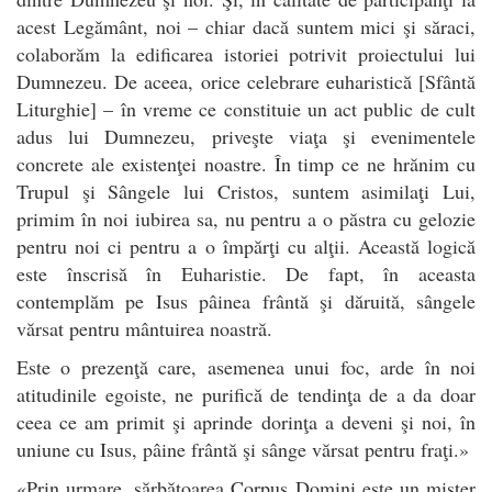
acest Legământ, noi – chiar dacă suntem mici şi săraci,
colaborăm la edificarea istoriei potrivit proiectului lui
Dumnezeu. De aceea, orice celebrare euharistică [Sfântă
Liturghie] – în vreme ce constituie un act public de cult
adus lui Dumnezeu, priveşte viaţa şi evenimentele
concrete ale existenţei noastre. În timp ce ne hrănim cu
Trupul şi Sângele lui Cristos, suntem asimilaţi Lui,
primim în noi iubirea sa, nu pentru a o păstra cu gelozie
pentru noi ci pentru a o împărţi cu alţii. Această logică
este înscrisă în Euharistie. De fapt, în aceasta
contemplăm pe Isus pâinea frântă şi dăruită, sângele
vărsat pentru mântuirea noastră.
Este o prezenţă care, asemenea unui foc, arde în noi
atitudinile egoiste, ne purifică de tendinţa de a da doar
ceea ce am primit şi aprinde dorinţa a deveni şi noi, în
uniune cu Isus, pâine frântă şi sânge vărsat pentru fraţi.»
«Prin urmare, sărbătoarea Corpus Domini este un mister