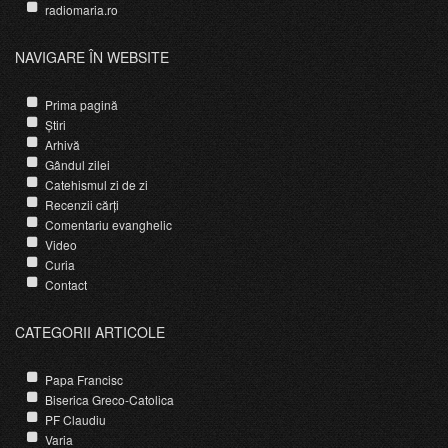
radiomaria.ro
NAVIGARE ÎN WEBSITE
Prima pagină
Știri
Arhivă
Gândul zilei
Catehismul zi de zi
Recenzii cărți
Comentariu evanghelic
Video
Curia
Contact
CATEGORII ARTICOLE
Papa Francisc
Biserica Greco-Catolica
PF Claudiu
Varia