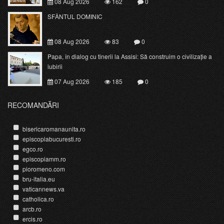
08 Aug 2026
162
0
SFÂNTUL DOMINIC
08 Aug 2026
83
0
Papa, în dialog cu tinerii la Assisi: Să construim o civilizație a
iubirii
07 Aug 2026
185
0
RECOMANDĂRI
bisericaromanaunita.ro
episcopiabucuresti.ro
egco.ro
episcopiamm.ro
pioromeno.com
bru-italia.eu
vaticannews.va
catholica.ro
arcb.ro
ercis.ro