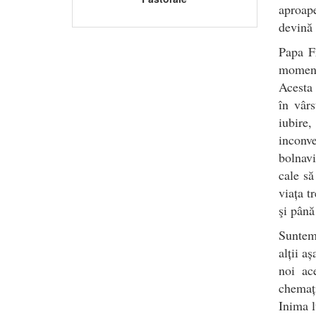
aproap
devină 
Papa Fr
momente
Acesta 
în vâr
iubire
inconv
bolnavi
cale să
viața t
şi până 
Suntem 
alții a
noi ac
chemaț
Inima l