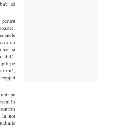
bire să
ă pentru
noastre.
rsoanele
ucru cu
mice și
osibilă
opiii pe
in urmă,
ncepției
 unii pe
 avem în
 suntem
 în noi
tudinile