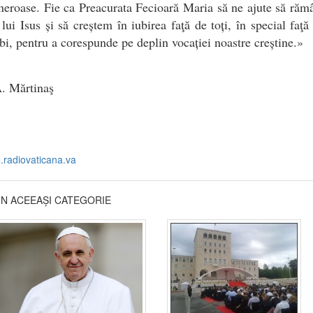
neroase. Fie ca Preacurata Fecioară Maria să ne ajute să ră
 lui Isus și să creștem în iubirea faţă de toți, în special faţ
bi, pentru a corespunde pe deplin vocației noastre creștine.»
. Mărtinaş
o.radiovaticana.va
DIN ACEEAȘI CATEGORIE