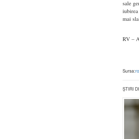
sale ge
iubirea
mai sla
RV – A
Sursa:
r
ȘTIRI 