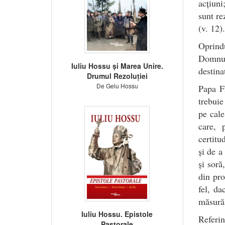
acțiuni
sunt re
(v. 12).
Oprindu
Domnul
Iuliu Hossu și Marea Unire.
destina
Drumul Rezoluției
De Gelu Hossu
Papa Fr
trebuie
pe cale
care, 
certitu
și de a
și soră
din pro
fel, da
măsură 
Iuliu Hossu. Epistole
Referi
Pastorale