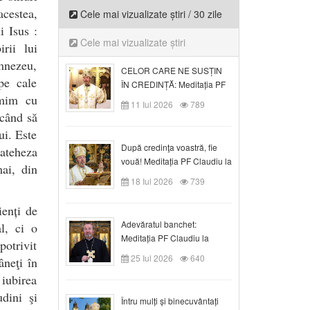
acestea,
Cele mai vizualizate știri / 30 zile
i Isus :
Cele mai vizualizate știri
rii lui
mnezeu,
CELOR CARE NE SUSȚIN
pe cale
ÎN CREDINȚĂ: Meditația PF
imim cu
Claudiu la Duminica a VI-a
11 Iul 2026
789
după Rusalii
rcând să
ui. Este
După credinţa voastră, fie
cateheza
vouă! Meditația PF Claudiu la
ai, din
duminica a VII-a după Rusalii
18 Iul 2026
739
ienți de
Adevăratul banchet:
l, ci o
Meditația PF Claudiu la
otrivit
Duminica a VIII-a după
25 Iul 2026
640
âneţi în
Rusalii
 iubirea
udini şi
Întru mulți și binecuvântați