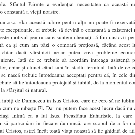
ele, Sfântul Părinte a evidenţiat necesitatea ca această iu
o constantă a vieţii noastre.
ancisc: «Iar această iubire pentru alții nu poate fi rezervat
 excepționale, ci trebuie să devină o constantă a existenței 
este motivul pentru care suntem chemați să fim custozii pe
stă ca şi cum am păzi o comoară prețioasă, făcând acest l
, chiar dacă vârstnicii ne-ar putea crea probleme econo
eniente. Iată de ce trebuie să acordăm întreaga asistenţă p
lor, chiar şi atunci când sunt în stadiu terminal. Iată de ce c
 se nască trebuie întotdeauna acceptaţi pentru că, în cele d
rebuie să fie întotdeauna protejată și iubită, de la momentul co
la sfârşitul ei natural.
iubiți de Dumnezeu în Isus Cristos, care ne cere să ne iubim
șa cum ne iubește El. Dar nu putem face acest lucru dacă nu
eiaşi Inimă ca a lui Isus. Preasfânta Euharistie, la care
i să participăm în fiecare duminică, are scopul de a forma
ui Cristos, astfel încât toată viața noastră să fie ghidată de ati