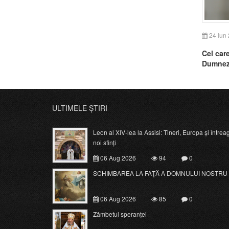
24 Iun
Cel care
Dumne
ULTIMELE ȘTIRI
Leon al XIV-lea la Assisi: Tineri, Europa și întrea
noi sfinți
06 Aug 2026
94
0
SCHIMBAREA LA FAŢĂ A DOMNULUI NOSTRU 
06 Aug 2026
85
0
Zâmbetul speranței