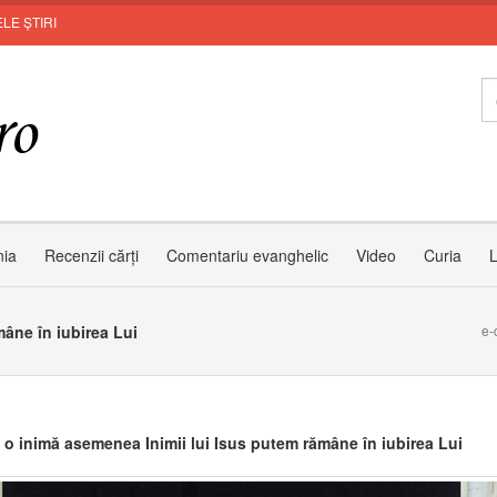
LE ȘTIRI
Le
nia
Recenzii cărți
Comentariu evanghelic
Video
Curia
L
âne în iubirea Lui
e-
 o inimă asemenea Inimii lui Isus putem rămâne în iubirea Lui