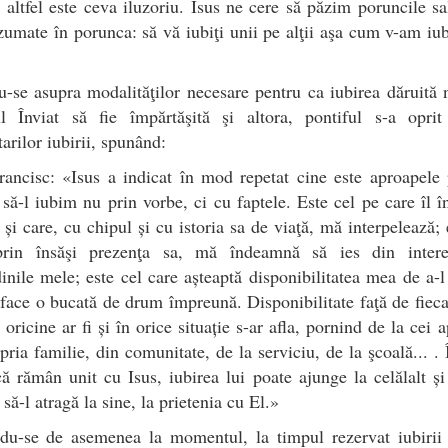
; altfel este ceva iluzoriu. Isus ne cere să păzim poruncile sa
zumate în porunca: să vă iubiţi unii pe alţii aşa cum v-am iub
-se asupra modalităţilor necesare pentru ca iubirea dăruită
 Înviat să fie împărtăşită şi altora, pontiful s-a oprit
tarilor iubirii, spunând:
ancisc: «Isus a indicat în mod repetat cine este aproapele
 să-l iubim nu prin vorbe, ci cu faptele. Este cel pe care îl î
 și care, cu chipul și cu istoria sa de viaţă, mă interpelează; 
prin însăşi prezenţa sa, mă îndeamnă să ies din intere
dinile mele; este cel care așteaptă disponibilitatea mea de a-l
 face o bucată de drum împreună. Disponibilitate faţă de fieca
, oricine ar fi și în orice situație s-ar afla, pornind de la cei a
pria familie, din comunitate, de la serviciu, de la şcoală... . 
că rămân unit cu Isus, iubirea lui poate ajunge la celălalt și
să-l atragă la sine, la prietenia cu El.»
ndu-se de asemenea la momentul, la timpul rezervat iubirii 