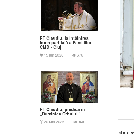
PF Claudiu, la Întâlnirea
Intereparhială a Familiilor,
CMD - Cluj
15 Iun 2026
676
PF Claudiu, predica în
„Duminica Orbului”
20 Mai 2026
940
«În ace