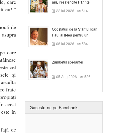
le, care
ani, Preafericite Părinte
Claudiu!
it eu! "
22 Iul 2026
614
 nouă de
Opt sfaturi de la Sfântul Ioan
 asupra
Paul al II-lea pentru un
creștin
08 Iul 2026
584
 pe care
ntâlnesc
Zâmbetul speranței
este cel
sele și
05 Aug 2026
526
 asculta
re frate
propiați
În acest
Gaseste-ne pe Facebook
 este în
faţă de