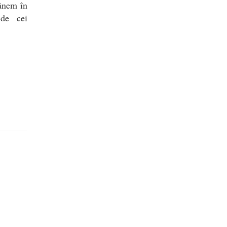
mânem în
ă de cei