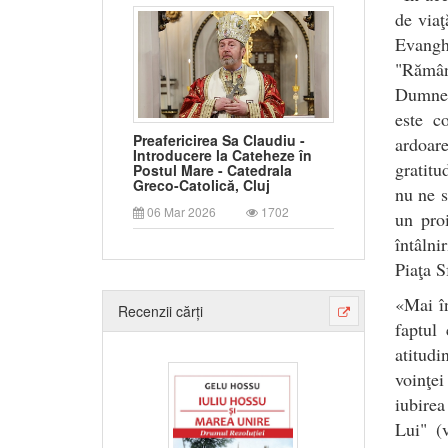
de viaţ
Evanghe
"Rămân
Dumnez
este c
Preafericirea Sa Claudiu -
ardoar
Introducere la Cateheze în
gratitu
Postul Mare - Catedrala
Greco-Catolică, Cluj
nu ne s
06 Mar 2026
1702
un proi
întâln
Piaţa S
«Mai în
Recenzii cărți
faptul
atitud
voinţei
iubirea
Lui" (v