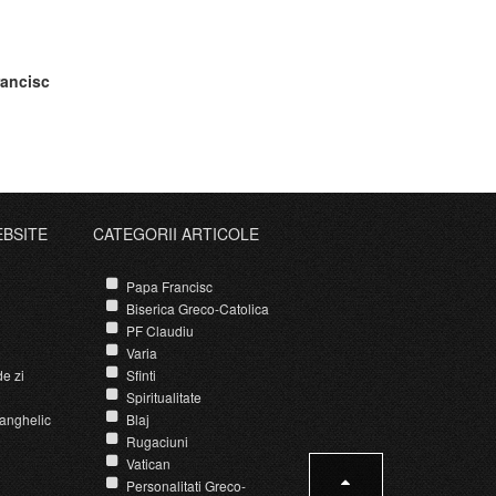
rancisc
EBSITE
CATEGORII ARTICOLE
Papa Francisc
Biserica Greco-Catolica
PF Claudiu
Varia
e zi
Sfinti
Spiritualitate
anghelic
Blaj
Rugaciuni
Vatican
Personalitati Greco-