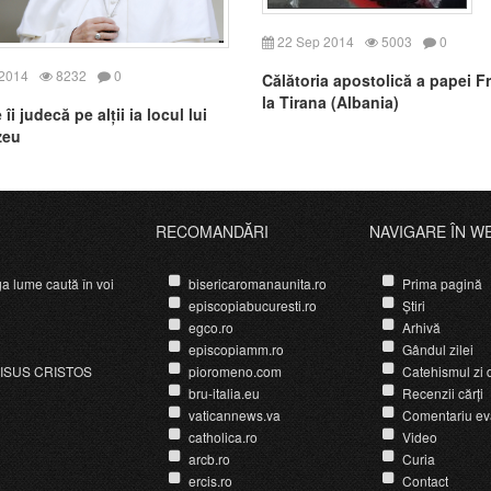
22 Sep 2014
5003
0
 2014
8232
0
Călătoria apostolică a papei F
la Tirana (Albania)
 îi judecă pe alții ia locul lui
zeu
RECOMANDĂRI
NAVIGARE ÎN W
ga lume caută în voi
bisericaromanaunita.ro
Prima pagină
episcopiabucuresti.ro
Știri
egco.ro
Arhivă
episcopiamm.ro
Gândul zilei
ISUS CRISTOS
pioromeno.com
Catehismul zi d
bru-italia.eu
Recenzii cărți
vaticannews.va
Comentariu ev
catholica.ro
Video
arcb.ro
Curia
ercis.ro
Contact