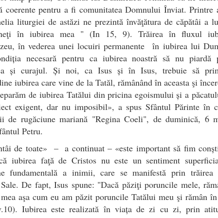
ă coerente pentru a fi comunitatea Domnului Înviat. Printre 
lia liturgiei de astăzi ne prezintă învăţătura de căpătâi a lu
eţi în iubirea mea " (In 15, 9). Trăirea în fluxul iubi
eu, în vederea unei locuiri permanente în iubirea lui Du
ondiția necesară pentru ca iubirea noastră să nu piardă 
ea și curajul. Și noi, ca Isus și în Isus, trebuie să pr
dine iubirea care vine de la Tatăl, rămânând în aceasta şi înce
eparăm de iubirea Tatălui din pricina egoismului și a păcatul
ect exigent, dar nu imposibil», a spus Sfântul Părinte în 
irii de rugăciune mariană "Regina Coeli", de duminică, 6 m
fântul Petru.
tâi de toate» – a continuat – «este important să fim conșt
 că iubirea faţă de Cristos nu este un sentiment superficia
ine fundamentală a inimii, care se manifestă prin trăirea p
 Sale. De fapt, Isus spune: "Dacă păziţi poruncile mele, răm
 mea aşa cum eu am păzit poruncile Tatălui meu şi rămân în
.10). Iubirea este realizată în viața de zi cu zi, prin atit