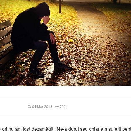
04 Mar 2018
7001
 ori nu am fost dezamăgiți. Ne-a durut sau chiar am suferit pent