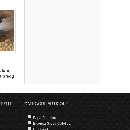
alului
a preoţi
EBSITE
CATEGORII ARTICOLE
Papa Francisc
Biserica Greco-Catolica
PF Claudiu