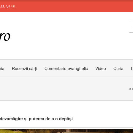
LE ȘTIRI
nia
Recenzii cărți
Comentariu evanghelic
Video
Curia
L
e-
dezamăgire și puterea de a o depăși