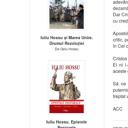
adevăra
dezamăg
Dar Cri
cu cred
Apostol
Iuliu Hossu și Marea Unire.
critic, 
Drumul Rezoluției
în Cel 
De Gelu Hossu
Cristos
El ni l
aceste 
Să ne 
puterni
treptat
ACC
Iuliu Hossu. Epistole
Pastorale