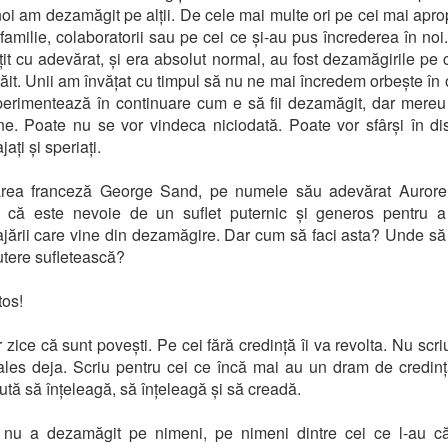
noi am dezamăgit pe alții. De cele mai multe ori pe cei mai aprop
 familie, colaboratorii sau pe cei ce și-au pus încrederea în noi
it cu adevărat, și era absolut normal, au fost dezamăgirile pe 
răit. Unii am învățat cu timpul să nu ne mai încredem orbește în
xperimentează în continuare cum e să fii dezamăgit, dar mereu
e. Poate nu se vor vindeca niciodată. Poate vor sfârși în di
ați și speriați.
oarea franceză George Sand, pe numele său adevărat Aurore
 că este nevoie de un suflet puternic și generos pentru a 
jării care vine din dezamăgire. Dar cum să faci asta? Unde să
tere sufletească?
tos!
r zice că sunt povești. Pe cei fără credință îi va revolta. Nu scri
ales deja. Scriu pentru cei ce încă mai au un dram de credinț
ută să înțeleagă, să înțeleagă și să creadă.
s nu a dezamăgit pe nimeni, pe nimeni dintre cei ce l-au că