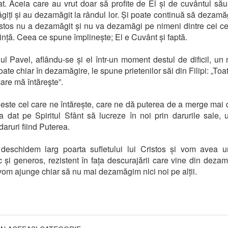
t. Aceia care au vrut doar să profite de El și de cuvântul său
iți și au dezamăgit la rândul lor. Și poate continuă să dezam
stos nu a dezamăgit și nu va dezamăgi pe nimeni dintre cei ce
ință. Ceea ce spune împlinește; El e Cuvânt și faptă.
ul Pavel, aflându-se și el într-un moment destul de dificil, u
poate chiar în dezamăgire, le spune prietenilor săi din Filipi: „Toa
care mă întăreşte”.
 este cel care ne întărește, care ne dă puterea de a merge mai 
-a dat pe Spiritul Sfânt să lucreze în noi prin darurile sale, 
daruri fiind Puterea.
deschidem larg poarta sufletului lui Cristos și vom avea un
c și generos, rezistent în fața descurajării care vine din dezam
 vom ajunge chiar să nu mai dezamăgim nici noi pe alții.