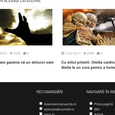
DIN ACEEAȘI CATEGORIE
 2023
2045
0
13 Iul 2017
4835
0
ate garanta că un defunct este
Cu stilul primirii: Omilia cardin
Stella la un curs pentru a form
RECOMANDĂRI
NAVIGARE ÎN W
bisericaromanaunita.ro
Prima pagină
episcopiabucuresti.ro
Știri
egco.ro
Arhivă