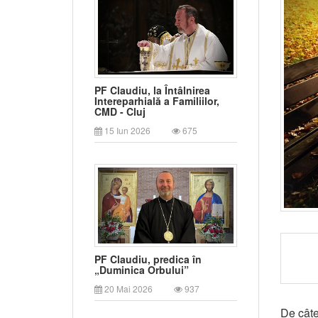
PF Claudiu, la Întâlnirea
Intereparhială a Familiilor,
CMD - Cluj
15 Iun 2026
675
PF Claudiu, predica în
„Duminica Orbului”
20 Mai 2026
937
De câte