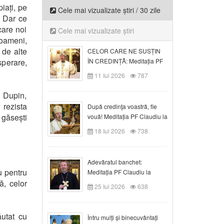
iați, pe
Cele mai vizualizate știri / 30 zile
. Dar ce
care noi
Cele mai vizualizate știri
 oameni,
 de alte
CELOR CARE NE SUSȚIN
sperare,
ÎN CREDINȚĂ: Meditația PF
Claudiu la Duminica a VI-a
11 Iul 2026
787
după Rusalii
 Dupin,
rezista
După credinţa voastră, fie
 găsești
vouă! Meditația PF Claudiu la
duminica a VII-a după Rusalii
18 Iul 2026
738
Adevăratul banchet:
u pentru
Meditația PF Claudiu la
ă, celor
Duminica a VIII-a după
25 Iul 2026
638
Rusalii
utat cu
Întru mulți și binecuvântați