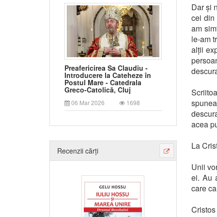
Dar și 
cei din
am simț
le-am t
alții e
persoan
Preafericirea Sa Claudiu -
descuraj
Introducere la Cateheze în
Postul Mare - Catedrala
Greco-Catolică, Cluj
Scriit
spunea
06 Mar 2026
1698
descura
acea pu
La Cris
Recenzii cărți
Unii vo
ei. Au 
care ca
Cristo