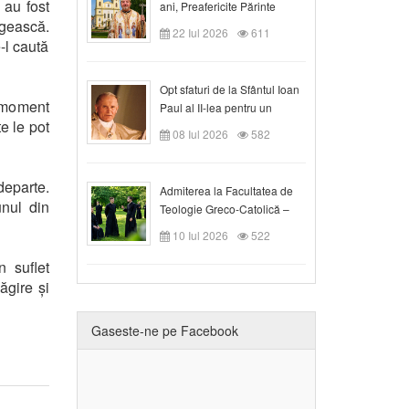
 au fost
ani, Preafericite Părinte
ăgească.
Claudiu!
22 Iul 2026
611
-l caută
Opt sfaturi de la Sfântul Ioan
n moment
Paul al II-lea pentru un
te le pot
creștin
08 Iul 2026
582
departe.
Admiterea la Facultatea de
unul din
Teologie Greco-Catolică –
Departamentul Blaj în anul
10 Iul 2026
522
universitar 2026/2027
 suflet
ăgire și
Gaseste-ne pe Facebook