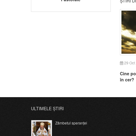
ȘTIRI 
29 Oct
Cine po
în cer?
ULTIMELE ȘTIRI
Zâmbetul speranței