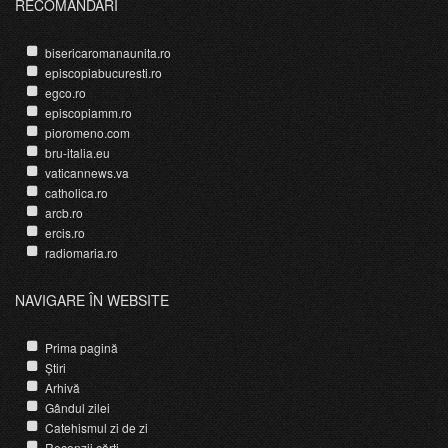
RECOMANDĂRI
bisericaromanaunita.ro
episcopiabucuresti.ro
egco.ro
episcopiamm.ro
pioromeno.com
bru-italia.eu
vaticannews.va
catholica.ro
arcb.ro
ercis.ro
radiomaria.ro
NAVIGARE ÎN WEBSITE
Prima pagină
Știri
Arhivă
Gândul zilei
Catehismul zi de zi
Recenzii cărți