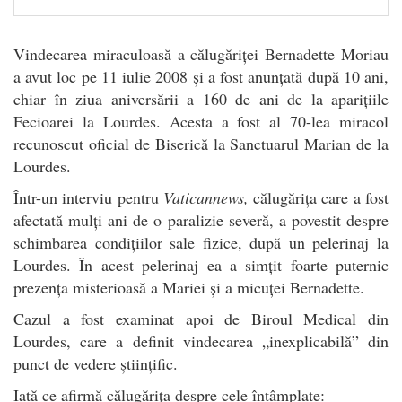
Vindecarea miraculoasă a călugăriței Bernadette Moriau
a avut loc pe 11 iulie 2008 și a fost anunțată după 10 ani,
chiar în ziua aniversării a 160 de ani de la aparițiile
Fecioarei la Lourdes. Acesta a fost al 70-lea miracol
recunoscut oficial de Biserică la Sanctuarul Marian de la
Lourdes.
Într-un interviu pentru
Vaticannews,
călugărița care a fost
afectată mulți ani de o paralizie severă, a povestit despre
schimbarea condițiilor sale fizice, după un pelerinaj la
Lourdes. În acest pelerinaj ea a simțit foarte puternic
prezența misterioasă a Mariei și a micuței Bernadette.
Cazul a fost examinat apoi de Biroul Medical din
Lourdes, care a definit vindecarea „inexplicabilă” din
punct de vedere științific.
Iată ce afirmă călugărița despre cele întâmplate: