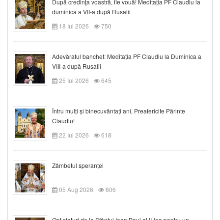
După credinţa voastră, fie vouă! Meditația PF Claudiu la
duminica a VII-a după Rusalii
18 Iul 2026
750
Adevăratul banchet: Meditația PF Claudiu la Duminica a
VIII-a după Rusalii
25 Iul 2026
645
Întru mulți și binecuvântați ani, Preafericite Părinte
Claudiu!
22 Iul 2026
618
Zâmbetul speranței
05 Aug 2026
606
Opt sfaturi de la Sfântul Ioan Paul al II-lea pentru un