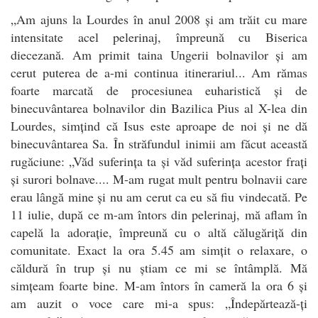
„Am ajuns la Lourdes în anul 2008 și am trăit cu mare
intensitate acel pelerinaj, împreună cu Biserica
diecezană. Am primit taina Ungerii bolnavilor și am
cerut puterea de a-mi continua itinerariul... Am rămas
foarte marcată de procesiunea euharistică și de
binecuvântarea bolnavilor din Bazilica Pius al X-lea din
Lourdes, simțind că Isus este aproape de noi și ne dă
binecuvântarea Sa. În străfundul inimii am făcut această
rugăciune: „Văd suferința ta și văd suferința acestor frați
și surori bolnave.... M-am rugat mult pentru bolnavii care
erau lângă mine și nu am cerut ca eu să fiu vindecată. Pe
11 iulie, după ce m-am întors din pelerinaj, mă aflam în
capelă la adorație, împreună cu o altă călugăriță din
comunitate. Exact la ora 5.45 am simțit o relaxare, o
căldură în trup și nu știam ce mi se întâmplă. Mă
simțeam foarte bine. M-am întors în cameră la ora 6 și
am auzit o voce care mi-a spus: „Îndepărtează-ți