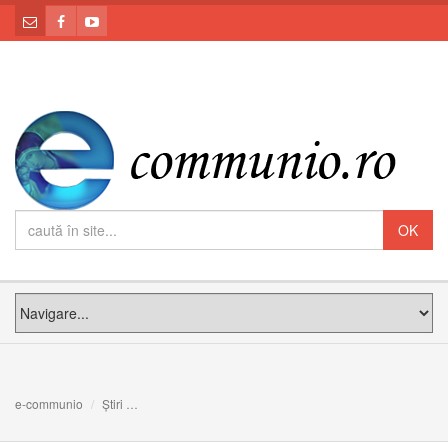
e-communio
Știri
Ultimul miracol de la Lourdes: călugărița Bernadette M