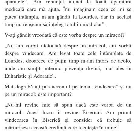
aparatele”. Am renunțat atunci la toată aparatura
medicală care mă ajuta. Îmi imaginam ceea ce mi se
putea întâmpla, m-am gândit la Lourdes, dar în același
timp nu reușeam să înțeleg totul în mod clar”.
V-ați gândit vreodată că este vorba despre un miracol?
„Nu am vorbit niciodată despre un miracol, am vorbit
despre vindecare. Am legat toate cele întâmplate de
Lourdes, deoarece de puțin timp m-am întors de acolo,
unde am simțit puternic prezența divină, mai ales în
Euharistie și Adorație”.
Mai degrabă ați pus accentul pe tema „vindecare” și nu
pe un miracol: este important?
„Nu-mi revine mie să spun dacă este vorba de un
miracol. Acest lucru îi revine Bisericii. Am primit
vindecarea în Biserică și consider că trebuie să
mărturisesc această credință care locuiește în mine”.