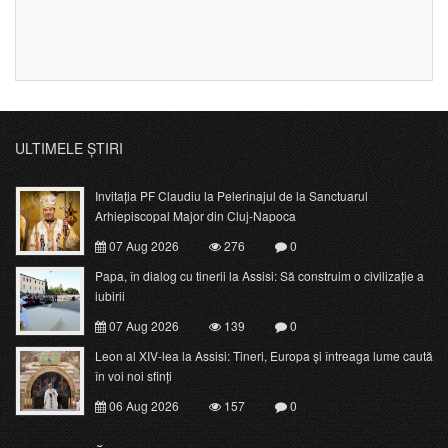
ULTIMELE ȘTIRI
Invitația PF Claudiu la Pelerinajul de la Sanctuarul
Arhiepiscopal Major din Cluj-Napoca
07 Aug 2026
276
0
Papa, în dialog cu tinerii la Assisi: Să construim o civilizație a
iubirii
07 Aug 2026
139
0
Leon al XIV-lea la Assisi: Tineri, Europa și întreaga lume caută
în voi noi sfinți
06 Aug 2026
157
0