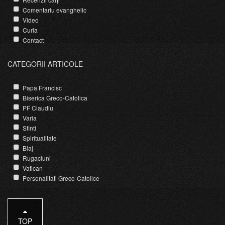
Comentariu evanghelic
Video
Curia
Contact
CATEGORII ARTICOLE
Papa Francisc
Biserica Greco-Catolica
PF Claudiu
Varia
Sfinti
Spiritualitate
Blaj
Rugaciuni
Vatican
Personalitati Greco-Catolice
TOP