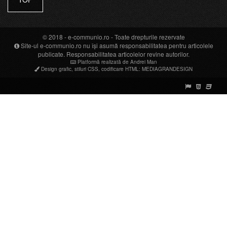
© 2018 -
e-communio.ro
- Toate drepturile rezervate
Site-ul e-communio.ro nu își asumă responsabilitatea pentru articolele
publicate. Responsabilitatea articolelor revine autorilor.
Platformă realizată de Andrei Man
Design grafic
,
stiluri CSS
,
codificare HTML
:
MEDIAGRANDESIGN