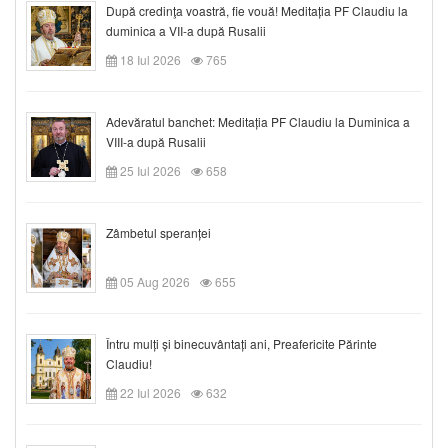
După credinţa voastră, fie vouă! Meditația PF Claudiu la
duminica a VII-a după Rusalii
18 Iul 2026
765
Adevăratul banchet: Meditația PF Claudiu la Duminica a
VIII-a după Rusalii
25 Iul 2026
658
Zâmbetul speranței
05 Aug 2026
655
Întru mulți și binecuvântați ani, Preafericite Părinte
Claudiu!
22 Iul 2026
632