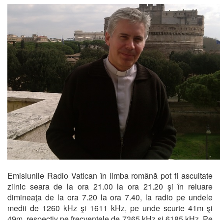
Emisiunile Radio Vatican în limba română pot fi ascultate
zilnic seara de la ora 21.00 la ora 21.20 şi în reluare
dimineaţa de la ora 7.20 la ora 7.40, la radio pe undele
medii de 1260 kHz şi 1611 kHz, pe unde scurte 41m şi
49m, respectiv pe frecvenţele de 7365 kHz şi 6185 kHz. Pe