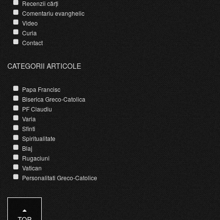
Recenzii cărți
Comentariu evanghelic
Video
Curia
Contact
CATEGORII ARTICOLE
Papa Francisc
Biserica Greco-Catolica
PF Claudiu
Varia
Sfinti
Spiritualitate
Blaj
Rugaciuni
Vatican
Personalitati Greco-Catolice
TOP