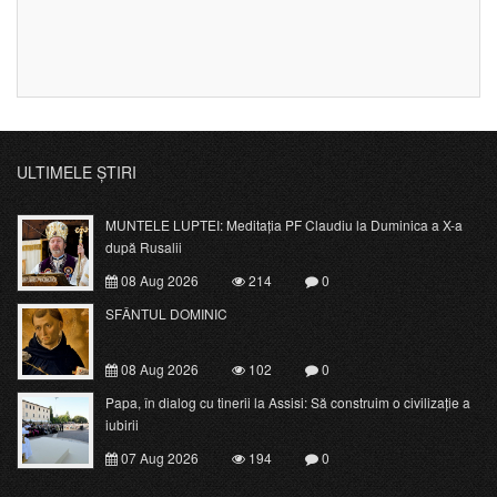
ULTIMELE ȘTIRI
MUNTELE LUPTEI: Meditația PF Claudiu la Duminica a X-a
după Rusalii
08 Aug 2026
214
0
SFÂNTUL DOMINIC
08 Aug 2026
102
0
Papa, în dialog cu tinerii la Assisi: Să construim o civilizație a
iubirii
07 Aug 2026
194
0