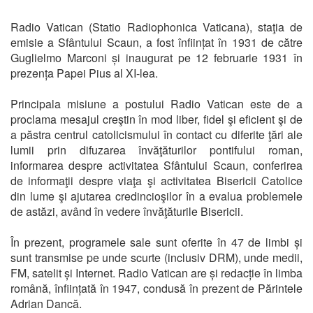
Radio Vatican (Statio Radiophonica Vaticana), staţia de
emisie a Sfântului Scaun, a fost înființat în 1931 de către
Guglielmo Marconi și inaugurat pe 12 februarie 1931 în
prezența Papei Pius al XI-lea.
Principala misiune a postului Radio Vatican este de a
proclama mesajul creştin în mod liber, fidel şi eficient şi de
a păstra centrul catolicismului în contact cu diferite ţări ale
lumii prin difuzarea învăţăturilor pontifului roman,
informarea despre activitatea Sfântului Scaun, conferirea
de informaţii despre viaţa şi activitatea Bisericii Catolice
din lume şi ajutarea credincioşilor în a evalua problemele
de astăzi, având în vedere învăţăturile Bisericii.
În prezent, programele sale sunt oferite în 47 de limbi și
sunt transmise pe unde scurte (inclusiv DRM), unde medii,
FM, satelit și Internet. Radio Vatican are și redacție în limba
română, înființată în 1947, condusă în prezent de Părintele
Adrian Dancă.