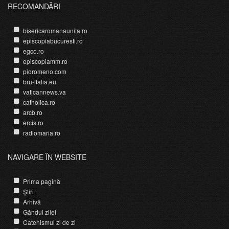
RECOMANDĂRI
bisericaromanaunita.ro
episcopiabucuresti.ro
egco.ro
episcopiamm.ro
pioromeno.com
bru-italia.eu
vaticannews.va
catholica.ro
arcb.ro
ercis.ro
radiomaria.ro
NAVIGARE ÎN WEBSITE
Prima pagină
Știri
Arhivă
Gândul zilei
Catehismul zi de zi