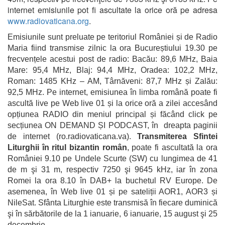
internet emisiunile pot fi ascultate la orice oră pe adresa
www.radiovaticana.org
.
Emisiunile sunt preluate pe teritoriul României și de Radio
Maria fiind transmise zilnic la ora Bucureștiului 19.30 pe
frecvențele acestui post de radio: Bacău: 89,6 MHz, Baia
Mare: 95,4 MHz, Blaj: 94,4 MHz, Oradea: 102,2 MHz,
Roman: 1485 KHz – AM, Târnăveni: 87,7 MHz și Zalău:
92,5 MHz. Pe internet, emisiunea în limba română poate fi
ascultă live pe Web live 01 și la orice oră a zilei accesând
opțiunea RADIO din meniul principal și făcând click pe
secțiunea ON DEMAND ȘI PODCAST, în dreapta paginii
de internet (ro.radiovaticana.va).
Transmiterea Sfintei
Liturghii în ritul bizantin român
, poate fi ascultată la ora
României 9.10 pe Undele Scurte (SW) cu lungimea de 41
de m şi 31 m, respectiv 7250 şi 9645 kHz, iar în zona
Romei la ora 8.10 în DAB+ la buchetul RV Europe. De
asemenea, în Web live 01 și pe sateliții AOR1, AOR3 și
NileSat. Sfânta Liturghie este transmisă în fiecare duminică
şi în sărbătorile de la 1 ianuarie, 6 ianuarie, 15 august şi 25
decembrie.