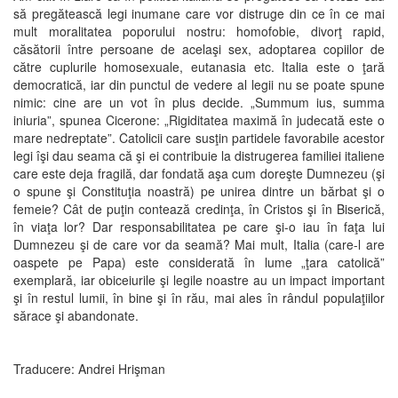
să pregătească legi inumane care vor distruge din ce în ce mai
mult moralitatea poporului nostru: homofobie, divorţ rapid,
căsătorii între persoane de acelaşi sex, adoptarea copiilor de
către cuplurile homosexuale, eutanasia etc. Italia este o ţară
democratică, iar din punctul de vedere al legii nu se poate spune
nimic: cine are un vot în plus decide. „Summum ius, summa
iniuria”, spunea Cicerone: „Rigiditatea maximă în judecată este o
mare nedreptate”. Catolicii care susţin partidele favorabile acestor
legi îşi dau seama că şi ei contribuie la distrugerea familiei italiene
care este deja fragilă, dar fondată aşa cum doreşte Dumnezeu (şi
o spune şi Constituţia noastră) pe unirea dintre un bărbat şi o
femeie? Cât de puţin contează credinţa, în Cristos şi în Biserică,
în viaţa lor? Dar responsabilitatea pe care şi-o iau în faţa lui
Dumnezeu şi de care vor da seamă? Mai mult, Italia (care-l are
oaspete pe Papa) este considerată în lume „ţara catolică”
exemplară, iar obiceiurile şi legile noastre au un impact important
şi în restul lumii, în bine şi în rău, mai ales în rândul populaţiilor
sărace şi abandonate.
Traducere: Andrei Hrişman