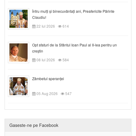
Întru mulți și binecuvântați ani, Preafericite Părinte
Claudiu!
22 Iul 2026
614
Opt sfaturi de la Sfântul Ioan Paul al II-lea pentru un
creștin
08 Iul 2026
584
Zâmbetul speranței
05 Aug 2026
547
Gaseste-ne pe Facebook