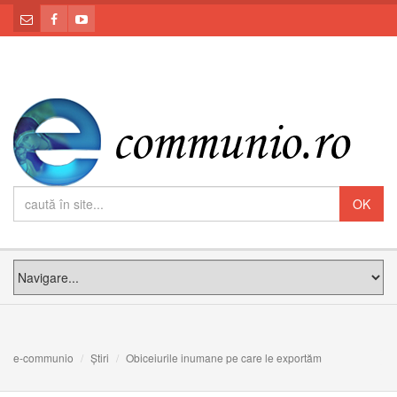
e-communio
Știri
Obiceiurile inumane pe care le exportăm