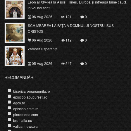
Leon al XIV-lea la Assisi: Tineri, Europa și întreaga lume caută
în voi noi sfinți
06 Aug 2026
121
0
SCHIMBAREA LA FAŢĂ A DOMNULUI NOSTRU ISUS
CRISTOS
06 Aug 2026
112
0
Zâmbetul speranței
05 Aug 2026
547
0
RECOMANDĂRI
bisericaromanaunita.ro
episcopiabucuresti.ro
egco.ro
episcopiamm.ro
pioromeno.com
bru-italia.eu
vaticannews.va