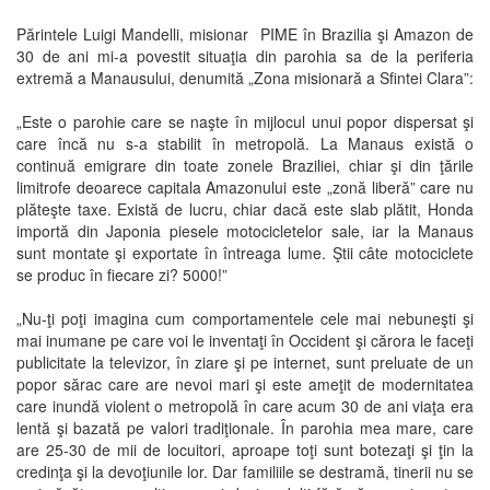
Părintele Luigi Mandelli, misionar PIME în Brazilia şi Amazon de
30 de ani mi-a povestit situaţia din parohia sa de la periferia
extremă a Manausului, denumită „Zona misionară a Sfintei Clara”:
„Este o parohie care se naşte în mijlocul unui popor dispersat şi
care încă nu s-a stabilit în metropolă. La Manaus există o
continuă emigrare din toate zonele Braziliei, chiar şi din ţările
limitrofe deoarece capitala Amazonului este „zonă liberă” care nu
plăteşte taxe. Există de lucru, chiar dacă este slab plătit, Honda
importă din Japonia piesele motocicletelor sale, iar la Manaus
sunt montate şi exportate în întreaga lume. Ştii câte motociclete
se produc în fiecare zi? 5000!”
„Nu-ţi poţi imagina cum comportamentele cele mai nebuneşti şi
mai inumane pe care voi le inventaţi în Occident şi cărora le faceţi
publicitate la televizor, în ziare şi pe internet, sunt preluate de un
popor sărac care are nevoi mari şi este ameţit de modernitatea
care inundă violent o metropolă în care acum 30 de ani viaţa era
lentă şi bazată pe valori tradiţionale. În parohia mea mare, care
are 25-30 de mii de locuitori, aproape toţi sunt botezaţi şi ţin la
credinţa şi la devoţiunile lor. Dar familiile se destramă, tinerii nu se