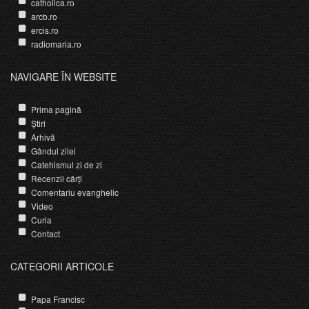
catholica.ro
arcb.ro
ercis.ro
radiomaria.ro
NAVIGARE ÎN WEBSITE
Prima pagină
Știri
Arhivă
Gândul zilei
Catehismul zi de zi
Recenzii cărți
Comentariu evanghelic
Video
Curia
Contact
CATEGORII ARTICOLE
Papa Francisc