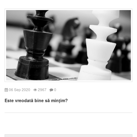
06 Sep 2020
2967
0
Este vreodată bine să minţim?