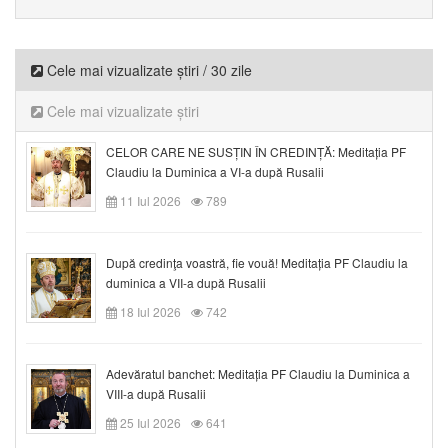
Cele mai vizualizate știri / 30 zile
Cele mai vizualizate știri
CELOR CARE NE SUSȚIN ÎN CREDINȚĂ: Meditația PF
Claudiu la Duminica a VI-a după Rusalii
11 Iul 2026
789
După credinţa voastră, fie vouă! Meditația PF Claudiu la
duminica a VII-a după Rusalii
18 Iul 2026
742
Adevăratul banchet: Meditația PF Claudiu la Duminica a
VIII-a după Rusalii
25 Iul 2026
641