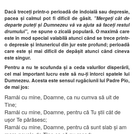
Dacă treceți printr-o perioadă de îndoială sau depresie,
pacea și calmul pot fi dificil de găsit.
"Mergeți cât de
departe puteți și Dumnezeu vă va ajuta să faceți restul
drumului"
, ne spune o zicală populară. O maximă care
este în mod special valabilă atunci când se trece printr-
o depresie și întunericul din jur este profund; perioadă
care este și mai dificil de depășit atunci când cineva
este singur.
Pentru a nu te scufunda și a ceda valurilor disperării,
cel mai important lucru este să nu-ți întorci spatele lui
Dumnezeu. Acesta este sensul rugăciunii lui Padre Pio,
de mai jos:
Ramâi cu mine, Doamne, ca nu cumva să uit de
Tine;
Ramâi cu mine, Doamne, pentru că Tu știi cât de
ușor Te părăsesc;
Ramâi cu mine, Doamne, pentru că sunt slab și am