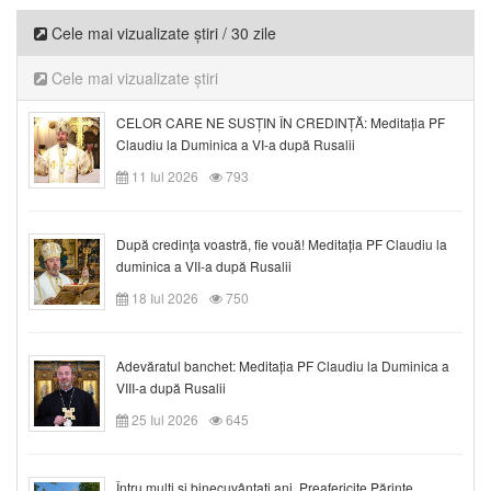
Cele mai vizualizate știri / 30 zile
Cele mai vizualizate știri
CELOR CARE NE SUSȚIN ÎN CREDINȚĂ: Meditația PF
Claudiu la Duminica a VI-a după Rusalii
11 Iul 2026
793
După credinţa voastră, fie vouă! Meditația PF Claudiu la
duminica a VII-a după Rusalii
18 Iul 2026
750
Adevăratul banchet: Meditația PF Claudiu la Duminica a
VIII-a după Rusalii
25 Iul 2026
645
Întru mulți și binecuvântați ani, Preafericite Părinte