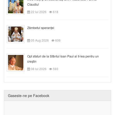
Claudiu!
22 Iul 2026
618
Zâmbetul speranței
05 Aug 2026
606
Opt sfaturi de la Sfântul Ioan Paul al II-lea pentru un
creștin
08 Iul 2026
593
Gaseste-ne pe Facebook