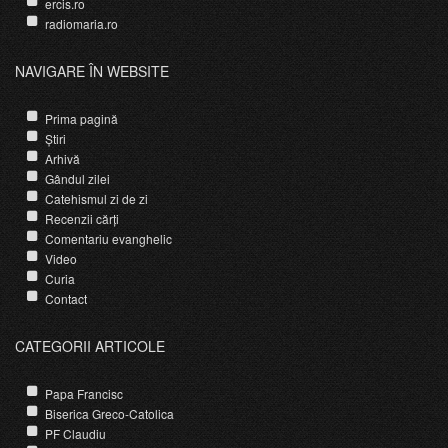
ercis.ro
radiomaria.ro
NAVIGARE ÎN WEBSITE
Prima pagină
Știri
Arhivă
Gândul zilei
Catehismul zi de zi
Recenzii cărți
Comentariu evanghelic
Video
Curia
Contact
CATEGORII ARTICOLE
Papa Francisc
Biserica Greco-Catolica
PF Claudiu