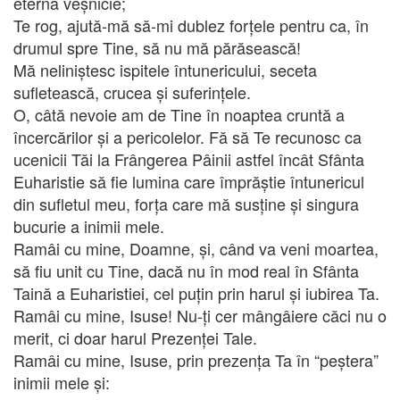
eterna veșnicie;
Te rog, ajută-mă să-mi dublez forțele pentru ca, în
drumul spre Tine, să nu mă părăsească!
Mă neliniștesc ispitele întunericului, seceta
sufletească, crucea și suferințele.
O, câtă nevoie am de Tine în noaptea cruntă a
încercărilor și a pericolelor. Fă să Te recunosc ca
ucenicii Tăi la Frângerea Pâinii astfel încât Sfânta
Euharistie să fie lumina care împrăștie întunericul
din sufletul meu, forța care mă susține și singura
bucurie a inimii mele.
Ramâi cu mine, Doamne, și, când va veni moartea,
să fiu unit cu Tine, dacă nu în mod real în Sfânta
Taină a Euharistiei, cel puțin prin harul și iubirea Ta.
Ramâi cu mine, Isuse! Nu-ți cer mângâiere căci nu o
merit, ci doar harul Prezenței Tale.
Ramâi cu mine, Isuse, prin prezența Ta în “peștera”
inimii mele și: