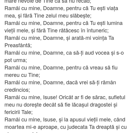
mare nevoie de Tine ca să nu recad;
Ramâi cu mine, Doamne, pentru că Tu ești viața
mea, și fără Tine zelul meu slăbește;
Ramâi cu mine, Doamne, pentru că Tu ești lumina
vieții mele, și fără Tine rătăcesc în întuneric;
Ramâi cu mine, Doamne, și arată-mi voința Ta
Preasfântă;
Ramâi cu mine, Doamne, ca să-ți aud vocea și s-o
pot urma;
Ramâi cu mine, Doamne, pentru că vreau să fiu
mereu cu Tine;
Ramâi cu mine, Doamne, dacă vrei să-ți rămân
credincios;
Ramâi cu mine, Isuse! Oricât ar fi de sărac, sufletul
meu nu dorește decât să fie lăcașul dragostei și
fericirii Tale;
Ramâi cu mine, Isuse, și la apusul vieții mele, când
moartea mi-e aproape, cu judecata Ta dreaptă și cu