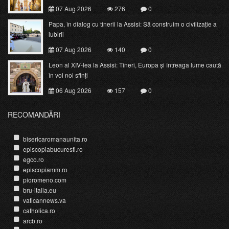
07 Aug 2026
276
0
Papa, în dialog cu tinerii la Assisi: Să construim o civilizație a
iubirii
07 Aug 2026
140
0
Leon al XIV-lea la Assisi: Tineri, Europa și întreaga lume caută
în voi noi sfinți
06 Aug 2026
157
0
RECOMANDĂRI
bisericaromanaunita.ro
episcopiabucuresti.ro
egco.ro
episcopiamm.ro
pioromeno.com
bru-italia.eu
vaticannews.va
catholica.ro
arcb.ro