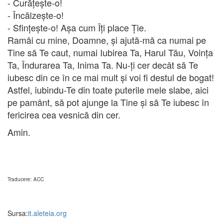
- Curățește-o!
- Încălzește-o!
- Sfințește-o! Așa cum Îți place Ție.
Ramâi cu mine, Doamne, și ajută-mă ca numai pe
Tine să Te caut, numai Iubirea Ta, Harul Tău, Voința
Ta, Îndurarea Ta, Inima Ta. Nu-ți cer decât să Te
iubesc din ce în ce mai mult și voi fi destul de bogat!
Astfel, iubindu-Te din toate puterile mele slabe, aici
pe pamânt, să pot ajunge la Tine și să Te iubesc în
fericirea cea vesnică din cer.
Amin.
Traducere: ACC
Sursa:
it.aleteia.org