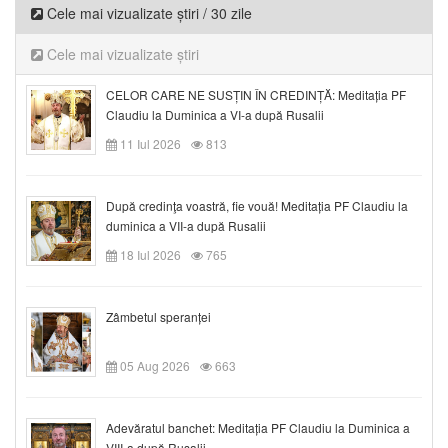
Cele mai vizualizate știri / 30 zile
Cele mai vizualizate știri
CELOR CARE NE SUSȚIN ÎN CREDINȚĂ: Meditația PF
Claudiu la Duminica a VI-a după Rusalii
11 Iul 2026
813
După credinţa voastră, fie vouă! Meditația PF Claudiu la
duminica a VII-a după Rusalii
18 Iul 2026
765
Zâmbetul speranței
05 Aug 2026
663
Adevăratul banchet: Meditația PF Claudiu la Duminica a
VIII-a după Rusalii