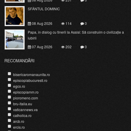
SFÂNTUL DOMINIC
08 Aug 2026
114
0
Papa, în dialog cu tinerii la Assisi: Să construim o civilizație a
iubirii
07 Aug 2026
202
0
RECOMANDĂRI
bisericaromanaunita.ro
episcopiabucuresti.ro
egco.ro
episcopiamm.ro
pioromeno.com
bru-italia.eu
vaticannews.va
catholica.ro
arcb.ro
ercis.ro