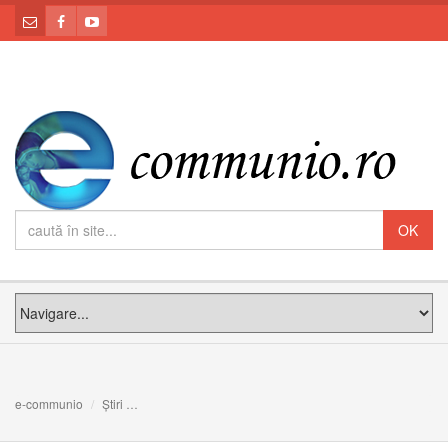
e-communio
Știri
Video: Clipul care a schimbat inimile a milioane de amer