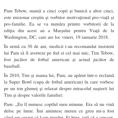
Pam Tebow, mamă a cinci copii și bunică a altor cinci,
este misionar creștin și vorbitor motivațional pro-viață și
pro-familie. Ea se va număra printre vorbitorii de la
ediția din acest an a Marșului pentru Viață de la
Washington, DC, care are loc vineri, 19 ianuarie 2018.
În urmă cu 30 de ani, medicii i-au recomandat insistent
lui Pam să îl avorteze pe fiul ei cel mai mic, Tim Tebow,
fost jucător de fotbal american și actual jucător de
baseball.
În 2010, Tim și mama lui, Pam, au apărut într-o reclamă
la Super Bowl (cupa de fotbal american) în care vorbesc
pe un ton glumeț și relaxat despre miracolul nașterii lui
Tim și despre valorile familiei:
Pam: „Eu îl numesc copilul meu minune. Era să nu vină
deloc pe lume. Îmi amintesc mereu ce greu mi-a fost
când am crezut că l-am pierdut. Ei bine, iată că a crescut,