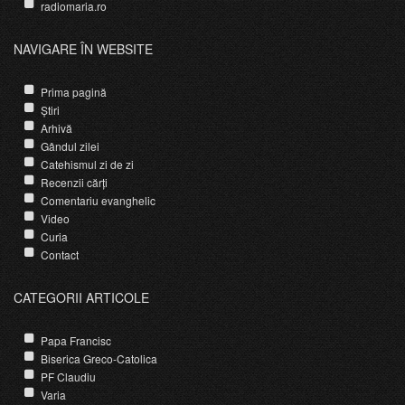
radiomaria.ro
NAVIGARE ÎN WEBSITE
Prima pagină
Știri
Arhivă
Gândul zilei
Catehismul zi de zi
Recenzii cărți
Comentariu evanghelic
Video
Curia
Contact
CATEGORII ARTICOLE
Papa Francisc
Biserica Greco-Catolica
PF Claudiu
Varia