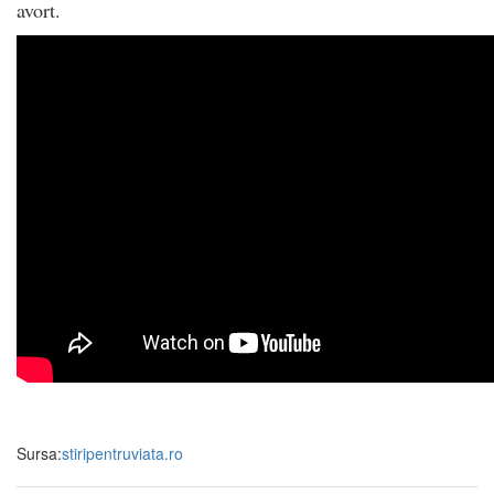
avort.
Sursa:
stiripentruviata.ro