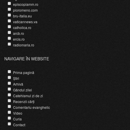
episcopiamm.ro
pioromeno.com
bru-italia.eu
vaticannews.va
catholica.ro
arcb.ro
ercis.ro
radiomaria.ro
NAVIGARE ÎN WEBSITE
Prima pagină
Știri
Arhivă
Gândul zilei
Catehismul zi de zi
Recenzii cărți
Comentariu evanghelic
Video
Curia
Contact