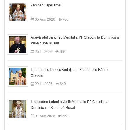
Zâmbetul speranței
05 Aug 2026
706
Adevăratul banchet: Meditația PF Claudiu la Duminica a
VIII-a după Rusalii
25 Iul 2026
664
Întru mulți și binecuvântați ani, Preafericite Părinte
Claudiu!
22 Iul 2026
640
Încălecând furtunile vieții: Meditația PF Claudiu la
Duminica a IX-a după Rusalii
01 Aug 2026
568