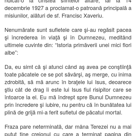
decembrie 1927 a proclamat-o patroană principală a
misiunilor, alături de sf. Francisc Xaveriu.
Nenumărate sunt sufletele care şi-au regăsit pacea
şi încrederea în viaţă şi în Dumnezeu, meditând
ultimele cuvinte din: “Istoria primăverii unei mici flori
albe”:
Da, eu simt că şi atunci când aş avea pe conştiinţă
toate păcatele ce se pot săvârşi, aş merge, cu inima
zdrobită, să mă arunc în braţele lui Isus, deoarece
ştiu cât de drag îi este lui Isus fiul risipitor care se
întoarce la el. Eu mă îndrept spre Bunul Dumnezeu
prin încredere şi iubire, nu pentru că în bunătatea lui
plină de grijă mi-a ferit sufletul de păcatul mortal.
Fraza pare neterminată, dar mâna Terezei nu a mai
putut ţine creionul cu care a terminat pagina din