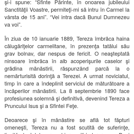
şi-i spune: “Sfinte Părinte, în onoarea jubileului
Sanctităţii Voastre, permiteţi-mi să intru în Carmel la
vârsta de 15 ani”. “Vei intra dacă Bunul Dumnezeu
va voi”.
În ziua de 10 ianuarie 1889, Tereza îmbrăca haina
călugăriţelor carmelitane, în prezenţa tatălui său
grav bolnav, dar nespus de fericit. O neaşteptată
ninsoare îmbrăca în alb acoperişurile caselor şi
grădina mănăstirii, răspunzând parcă la o
nemărturisită dorinţă a Terezei. A urmat noviciatul,
timp în care a îndeplinit serviciul de măturătoare a
încăperilor mănăstirii. La 8 septembrie 1890 face
profesiunea solemnă şi definitivă, devenind Tereza a
Pruncului Isus şi a Sfintei Feţe.
Deoarece şi în mănăstire se află tot făpturi
omeneşti, Tereza nu a fost scutită de suferinţe,