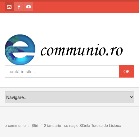
e-communio
Știri
2 ianuarie - se naște Sfânta Tereza de Lisieux