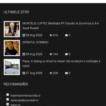
ULTIMELE ȘTIRI
MUNTELE LUPTEI: Meditația PF Claudiu la Duminica a X-a
după Rusalii
08 Aug 2026
416
0
SFÂNTUL DOMINIC
08 Aug 2026
144
0
Papa, în dialog cu tinerii la Assisi: Să construim o civilizație a
iubirii
07 Aug 2026
228
0
RECOMANDĂRI
bisericaromanaunita.ro
episcopiabucuresti.ro
egco.ro