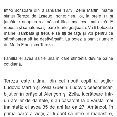
Într-o scrisoare din 3 ianuarie 1873, Zelie Martin, mama
sfintei Tereza de Lisieux scrie: “Ieri, joi, la orele 11 şi
jumătate noaptea s-a născut fiica mea cea mai mică. E
robustă şi sănătoasă şi pare foarte graţioasă. Va fi botezată
mâine, sâmbătă şi trebuie să fiţi de faţă şi voi pentru ca
sărbătoarea să fie desăvârşită”. La botez a primit numele
de Maria Francisca Tereza.
Familia ei avea sa fie una în care sfințenia devine pâine
cotidiană.
Tereza
este ultimul din cei nouă copii ai soţilor
Ludovic Martin şi Zelia Guérin. Ludovic ceasornicar-
bijutier în orăşelul Alençon şi Zelia, lucrătoare într-
un atelier de dantele, s-au căsătorit la o vârstă mai
înaintată: el avea 35 de ani iar ea 27. Amândoi, în
prima parte a vieţii, ar fi dorit să intre în mănăstire,