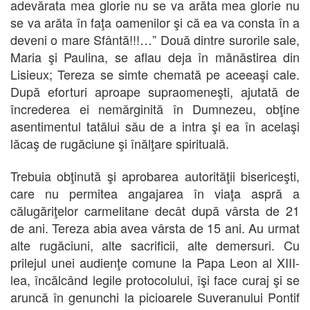
adevărata mea glorie nu se va arăta mea glorie nu
se va arăta în faţa oamenilor şi că ea va consta în a
deveni o mare Sfântă!!!…” Două dintre surorile sale,
Maria şi Paulina, se aflau deja în mănăstirea din
Lisieux; Tereza se simte chemată pe aceeaşi cale.
După eforturi aproape supraomeneşti, ajutată de
încrederea ei nemărginită în Dumnezeu, obţine
asentimentul tatălui său de a intra şi ea în acelaşi
lăcaş de rugăciune şi înălţare spirituală.
Trebuia obţinută şi aprobarea autorităţii bisericeşti,
care nu permitea angajarea în viaţa aspră a
călugăriţelor carmelitane decât după vârsta de 21
de ani. Tereza abia avea vârsta de 15 ani. Au urmat
alte rugăciuni, alte sacrificii, alte demersuri. Cu
prilejul unei audienţe comune la Papa Leon al XIII-
lea, încălcând legile protocolului, îşi face curaj şi se
aruncă în genunchi la picioarele Suveranului Pontif