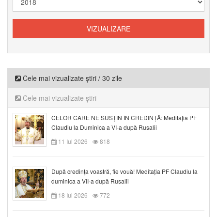
Cele mai vizualizate știri / 30 zile
Cele mai vizualizate știri
CELOR CARE NE SUSȚIN ÎN CREDINȚĂ: Meditația PF
Claudiu la Duminica a VI-a după Rusalii
11 Iul 2026
818
După credinţa voastră, fie vouă! Meditația PF Claudiu la
duminica a VII-a după Rusalii
18 Iul 2026
772