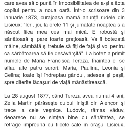
care avea să o pună în imposibilitatea de a-şi alăpta
copilul pentru a noua oară. Într-o scrisoare din 3
ianuarie 1873, curajoasa mamă anunţă rudele din
Lisieux: “Ieri, joi, la orele 11 şi jumătate noaptea s-a
născut fiica mea cea mai mică. E robustă şi
sănătoasă şi pare foarte graţioasă. Va fi botezată
mâine, sâmbătă şi trebuie să fiţi de faţă şi voi pentru
ca sărbătoarea să fie desăvârşită”. La botez a primit
numele de Maria Francisca Tereza. Înaintea ei se
aflau alte patru surori: Maria, Paulina, Leonia şi
Celina; toate îşi îndreptau gândul, adesea şi paşii,
spre diferite lăcaşuri de viaţă mănăstirească.
La 28 august 1877, când Tereza avea numai 4 ani,
Zelia Martin părăseşte cuibul liniştit din Alençon şi
trece la cele veşnice. Ludovic, rămas văduv,
deoarece nu se simţea bine cu sănătatea, se
retrage împreună cu fiicele sale în oraşul Lisieux,