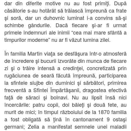
dar din diferite motive nu au fost primiţi. După
căsătorie s-au hotărât să trăiască împreună ca frate
şi soră, dar un duhovnic luminat i-a convins să-şi
schimbe gândurile. Dacă fiecare şi-ar fi urmat
primele îndemnuri ale inimii “cea mai mare sfântă a
timpurilor moderne” nu ar fi văzut lumina zilei.
În familia Martin viaţa se desfăşura într-o atmosferă
de încredere şi bucurii izvorâte din munca de fiecare
zi şi o trăire intensă a credinţei, concretizată prin
rugăciunea de seară făcută împreună, participarea
la sfintele slujbe din duminici şi sărbători, primirea
frecventă a Sfintei Împărtăşanii, dragostea efectivă
faţă de săraci şi bolnavi. Nu au lipsit însă nici
încercările: patru copii, doi băieţi şi două fete, au
murit de mici; în timpul războiului de la 1870 familia
a fost obligată să ţină în cantonament 9 ostaşi
germani; Zelia a manifestat semnele unei maladii