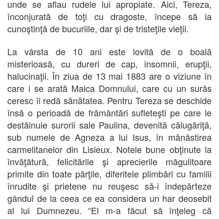
unde se aflau rudele lui apropiate. Aici, Tereza,
înconjurată de toţi cu dragoste, începe să ia
cunoştinţă de bucuriile, dar şi de tristeţile vieţii.
La vârsta de 10 ani este lovită de o boală
misterioasă, cu dureri de cap, insomnii, erupţii,
halucinaţii. În ziua de 13 mai 1883 are o viziune în
care i se arată Maica Domnului, care cu un surâs
ceresc îi redă sănătatea. Pentru Tereza se deschide
însă o perioadă de frământări sufleteşti pe care le
destăinuie surorii sale Paulina, devenită călugăriţă,
sub numele de Agneza a lui Isus, în mănăstirea
carmelitanelor din Lisieux. Notele bune obţinute la
învăţătură, felicitările şi aprecierile măgulitoare
primite din toate părţile, diferitele plimbări cu familii
înrudite şi prietene nu reuşesc să-i îndepărteze
gândul de la ceea ce ea considera un har deosebit
al lui Dumnezeu. “El m-a făcut să înţeleg că