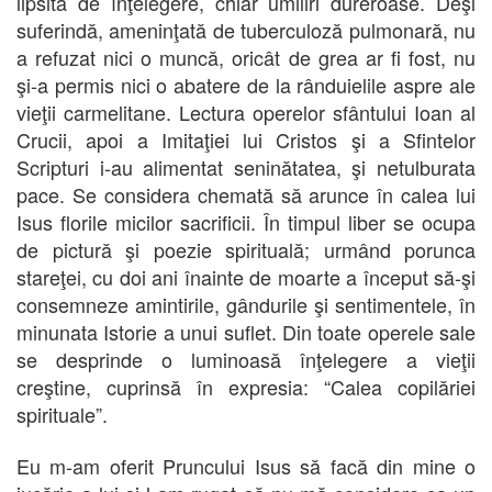
lipsită de înţelegere, chiar umiliri dureroase. Deşi
suferindă, ameninţată de tuberculoză pulmonară, nu
a refuzat nici o muncă, oricât de grea ar fi fost, nu
şi-a permis nici o abatere de la rânduielile aspre ale
vieţii carmelitane. Lectura operelor sfântului Ioan al
Crucii, apoi a Imitaţiei lui Cristos şi a Sfintelor
Scripturi i-au alimentat seninătatea, şi netulburata
pace. Se considera chemată să arunce în calea lui
Isus florile micilor sacrificii. În timpul liber se ocupa
de pictură şi poezie spirituală; urmând porunca
stareţei, cu doi ani înainte de moarte a început să-şi
consemneze amintirile, gândurile şi sentimentele, în
minunata Istorie a unui suflet. Din toate operele sale
se desprinde o luminoasă înţelegere a vieţii
creştine, cuprinsă în expresia: “Calea copilăriei
spirituale”.
Eu m-am oferit Pruncului Isus să facă din mine o