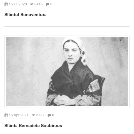
15 Iul 2020
3415
0
Sfântul Bonaventura
16 Apr 2021
3757
0
Sfânta Bernadeta Soubirous