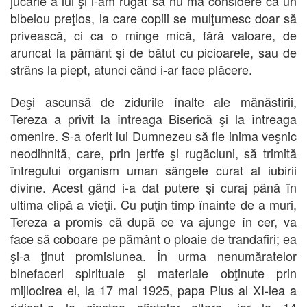
jucărie a lui şi l-am rugat să nu mă considere ca un
bibelou preţios, la care copiii se mulţumesc doar să
privească, ci ca o minge mică, fără valoare, de
aruncat la pământ şi de bătut cu picioarele, sau de
strâns la piept, atunci când i-ar face plăcere.
Deşi ascunsă de zidurile înalte ale mănăstirii,
Tereza a privit la întreaga Biserică şi la întreaga
omenire. S-a oferit lui Dumnezeu să fie inima veşnic
neodihnită, care, prin jertfe şi rugăciuni, să trimită
întregului organism uman sângele curat al iubirii
divine. Acest gând i-a dat putere şi curaj până în
ultima clipă a vieţii. Cu puţin timp înainte de a muri,
Tereza a promis că după ce va ajunge în cer, va
face să coboare pe pământ o ploaie de trandafiri; ea
şi-a ţinut promisiunea. În urma nenumăratelor
binefaceri spirituale şi materiale obţinute prin
mijlocirea ei, la 17 mai 1925, papa Pius al XI-lea a
ridicat-o la cinstea sfintelor altare, iar la 14