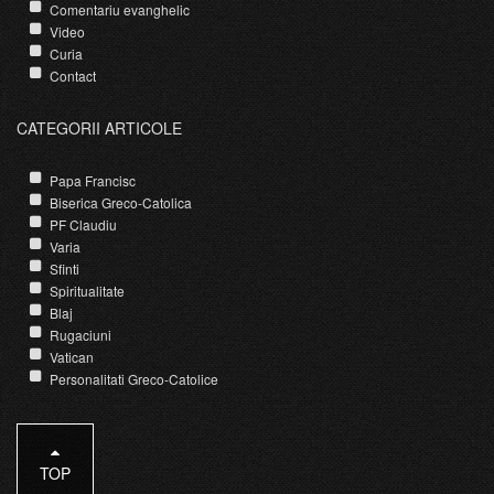
Comentariu evanghelic
Video
Curia
Contact
CATEGORII ARTICOLE
Papa Francisc
Biserica Greco-Catolica
PF Claudiu
Varia
Sfinti
Spiritualitate
Blaj
Rugaciuni
Vatican
Personalitati Greco-Catolice
TOP