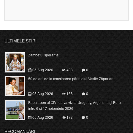
ULTIMELE ȘTIRI
Zâmbetul speranței
05 Aug 2026
438
0
50 de ani de la asasinarea părintelui Vasile Zăpârțan
05 Aug 2026
168
0
Papa Leon al XIV-lea va vizita Uruguay, Argentina și Peru
între 6 și 17 noiembrie 2026
05 Aug 2026
173
0
RECOMANDĂRI