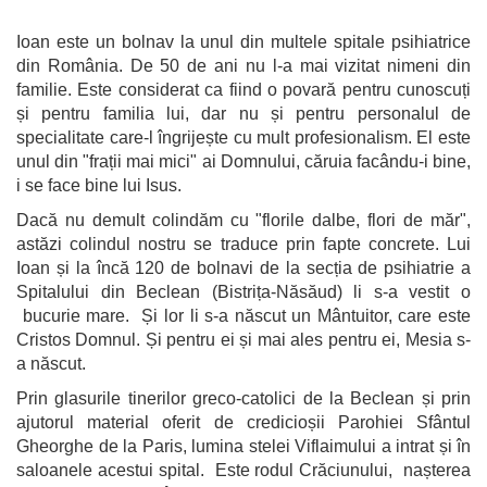
Ioan este un bolnav la unul din multele spitale psihiatrice
din România. De 50 de ani nu l-a mai vizitat nimeni din
familie. Este considerat ca fiind o povară pentru cunoscuți
și pentru familia lui, dar nu și pentru personalul de
specialitate care-l îngrijește cu mult profesionalism. El este
unul din "frații mai mici" ai Domnului, căruia facându-i bine,
i se face bine lui Isus.
Dacă nu demult colindăm cu "florile dalbe, flori de măr",
astăzi colindul nostru se traduce prin fapte concrete. Lui
Ioan și la încă 120 de bolnavi de la secția de psihiatrie a
Spitalului din Beclean (Bistrița-Năsăud) li s-a vestit o
bucurie mare. Și lor li s-a născut un Mântuitor, care este
Cristos Domnul. Și pentru ei și mai ales pentru ei, Mesia s-
a născut.
Prin glasurile tinerilor greco-catolici de la Beclean și prin
ajutorul material oferit de credicioșii Parohiei Sfântul
Gheorghe de la Paris, lumina stelei Viflaimului a intrat și în
saloanele acestui spital. Este rodul Crăciunului, nașterea