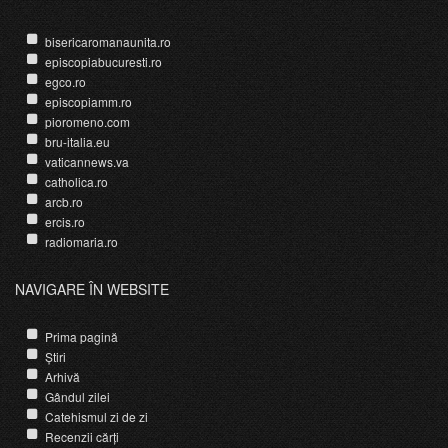
bisericaromanaunita.ro
episcopiabucuresti.ro
egco.ro
episcopiamm.ro
pioromeno.com
bru-italia.eu
vaticannews.va
catholica.ro
arcb.ro
ercis.ro
radiomaria.ro
NAVIGARE ÎN WEBSITE
Prima pagină
Știri
Arhivă
Gândul zilei
Catehismul zi de zi
Recenzii cărți