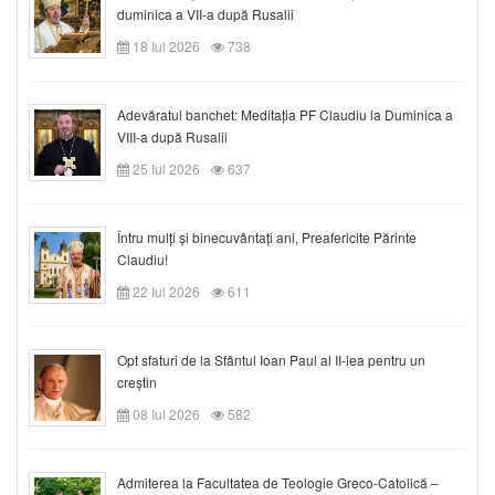
duminica a VII-a după Rusalii
18 Iul 2026
738
Adevăratul banchet: Meditația PF Claudiu la Duminica a
VIII-a după Rusalii
25 Iul 2026
637
Întru mulți și binecuvântați ani, Preafericite Părinte
Claudiu!
22 Iul 2026
611
Opt sfaturi de la Sfântul Ioan Paul al II-lea pentru un
creștin
08 Iul 2026
582
Admiterea la Facultatea de Teologie Greco-Catolică –