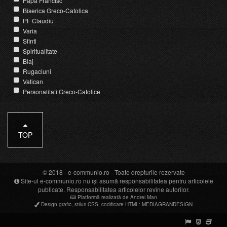
Papa Francisc
Biserica Greco-Catolica
PF Claudiu
Varia
Sfinti
Spiritualitate
Blaj
Rugaciuni
Vatican
Personalitati Greco-Catolice
TOP
© 2018 -
e-communio.ro
- Toate drepturile rezervate
Site-ul e-communio.ro nu își asumă responsabilitatea pentru articolele
publicate. Responsabilitatea articolelor revine autorilor.
Platformă realizată de Andrei Man
Design grafic
,
stiluri CSS
,
codificare HTML
:
MEDIAGRANDESIGN