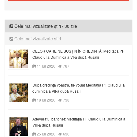
Cele mai vizualizate știri / 30 zile
Cele mai vizualizate știri
CELOR CARE NE SUSȚIN ÎN CREDINȚĂ: Meditația PF
Claudiu la Duminica a VI-a după Rusalii
11 Iul 2026
787
După credinţa voastră, fie vouă! Meditația PF Claudiu la
duminica a VII-a după Rusalii
18 Iul 2026
738
Adevăratul banchet: Meditația PF Claudiu la Duminica a
VIII-a după Rusalii
25 Iul 2026
636