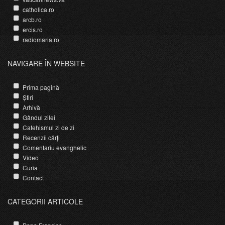
catholica.ro
arcb.ro
ercis.ro
radiomaria.ro
NAVIGARE ÎN WEBSITE
Prima pagină
Știri
Arhivă
Gândul zilei
Catehismul zi de zi
Recenzii cărți
Comentariu evanghelic
Video
Curia
Contact
CATEGORII ARTICOLE