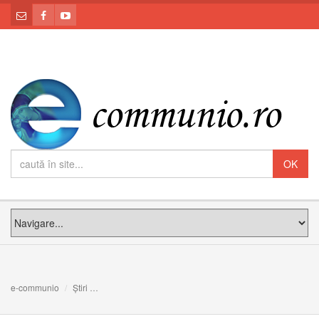
e-communio
Știri
1 decembrie 1918: Discursul Episcopului Iuliu Hossu la