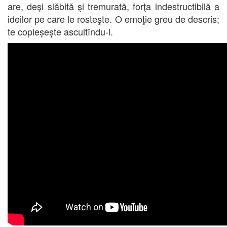
are, deşi slăbită şi tremurată, forţa indestructibilă a
ideilor pe care le rosteşte. O emoţie greu de descris;
te copleșește ascultîndu-l.