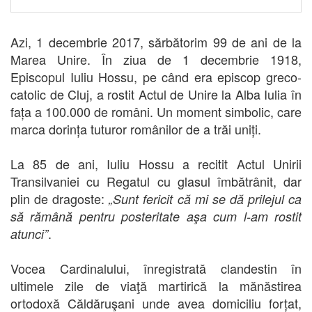
Azi, 1 decembrie 2017, sărbătorim 99 de ani de la
Marea Unire. În ziua de 1 decembrie 1918,
Episcopul Iuliu Hossu, pe când era episcop greco-
catolic de Cluj, a rostit Actul de Unire la Alba Iulia în
fața a 100.000 de români. Un moment simbolic, care
marca dorința tuturor românilor de a trăi uniți.
La 85 de ani, Iuliu Hossu a recitit Actul Unirii
Transilvaniei cu Regatul cu glasul îmbătrânit, dar
plin de dragoste:
„Sunt fericit că mi se dă prilejul ca
să rămână pentru posteritate aşa cum l-am rostit
.
atunci”
Vocea Cardinalului, înregistrată clandestin în
ultimele zile de viaţă martirică la mănăstirea
ortodoxă Căldăruşani unde avea domiciliu forțat,