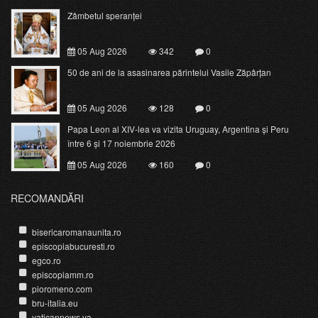
Zâmbetul speranței
05 Aug 2026
342
0
50 de ani de la asasinarea părintelui Vasile Zăpârțan
05 Aug 2026
128
0
Papa Leon al XIV-lea va vizita Uruguay, Argentina și Peru
între 6 și 17 noiembrie 2026
05 Aug 2026
160
0
RECOMANDĂRI
bisericaromanaunita.ro
episcopiabucuresti.ro
egco.ro
episcopiamm.ro
pioromeno.com
bru-italia.eu
vaticannews.va