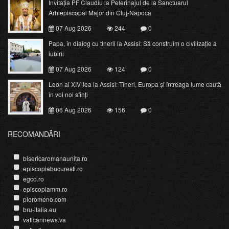
Invitația PF Claudiu la Pelerinajul de la Sanctuarul
Arhiepiscopal Major din Cluj-Napoca
07 Aug 2026
244
0
Papa, în dialog cu tinerii la Assisi: Să construim o civilizație a
iubirii
07 Aug 2026
124
0
Leon al XIV-lea la Assisi: Tineri, Europa și întreaga lume caută
în voi noi sfinți
06 Aug 2026
156
0
RECOMANDĂRI
bisericaromanaunita.ro
episcopiabucuresti.ro
egco.ro
episcopiamm.ro
pioromeno.com
bru-italia.eu
vaticannews.va