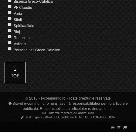
Biserica Greco-Catolica
PF Claudiu
Varia
Sfinti
Spiritualitate
Blaj
Rugaciuni
Vatican
Personalitati Greco-Catolice
TOP
© 2018 -
e-communio.ro
- Toate drepturile rezervate
Site-ul e-communio.ro nu își asumă responsabilitatea pentru articolele
publicate. Responsabilitatea articolelor revine autorilor.
Platformă realizată de Andrei Man
Design grafic
,
stiluri CSS
,
codificare HTML
:
MEDIAGRANDESIGN