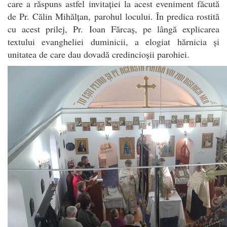
care a răspuns astfel invitației la acest eveniment făcută
de Pr. Călin Mihălțan, parohul locului. În predica rostită
cu acest prilej, Pr. Ioan Fărcaș, pe lângă explicarea
textului evangheliei duminicii, a elogiat hărnicia și
unitatea de care dau dovadă credincioșii parohiei.