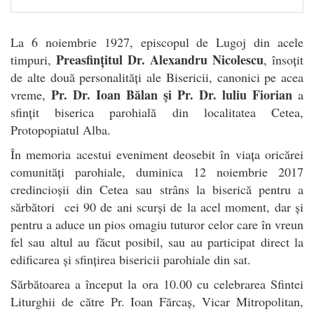
La 6 noiembrie 1927, episcopul de Lugoj din acele
Preasfințitul Dr. Alexandru Nicolescu
timpuri,
, însoțit
de alte două personalități ale Bisericii, canonici pe acea
Pr.
Dr. Ioan Bălan şi Pr. Dr. luliu Fiorian
vreme,
a
sfințit biserica parohială din localitatea Cetea,
Protopopiatul Alba.
În memoria acestui eveniment deosebit în viața oricărei
comunități parohiale, duminica 12 noiembrie 2017
credincioșii din Cetea sau strâns la biserică pentru a
sărbători cei 90 de ani scurși de la acel moment, dar și
pentru a aduce un pios omagiu tuturor celor care în vreun
fel sau altul au făcut posibil, sau au participat direct la
edificarea și sfințirea bisericii parohiale din sat.
Sărbătoarea a început la ora 10.00 cu celebrarea Sfintei
Liturghii de către Pr. Ioan Fărcaș, Vicar Mitropolitan,