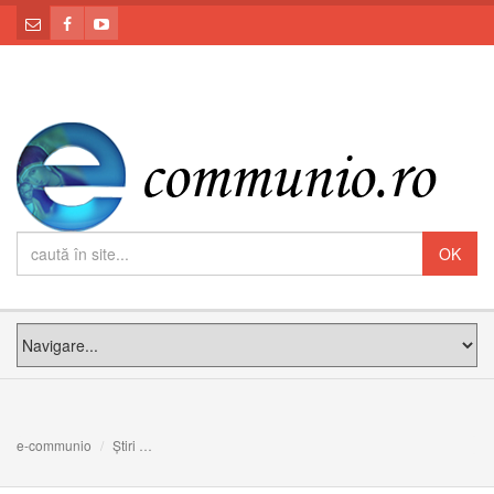
e-communio
Știri
Foto: Aniversarea a 90 de ani de la sfințirea bisericii din