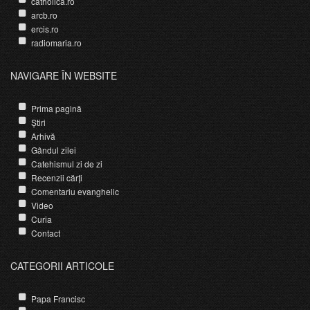
catholica.ro
arcb.ro
ercis.ro
radiomaria.ro
NAVIGARE ÎN WEBSITE
Prima pagină
Știri
Arhivă
Gândul zilei
Catehismul zi de zi
Recenzii cărți
Comentariu evanghelic
Video
Curia
Contact
CATEGORII ARTICOLE
Papa Francisc