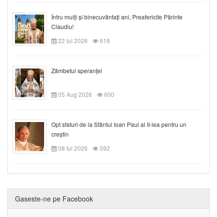
Întru mulți și binecuvântați ani, Preafericite Părinte
Claudiu!
22 Iul 2026
618
Zâmbetul speranței
05 Aug 2026
600
Opt sfaturi de la Sfântul Ioan Paul al II-lea pentru un
creștin
08 Iul 2026
592
Gaseste-ne pe Facebook