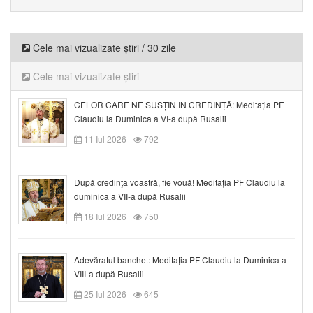
Cele mai vizualizate știri / 30 zile
Cele mai vizualizate știri
CELOR CARE NE SUSȚIN ÎN CREDINȚĂ: Meditația PF
Claudiu la Duminica a VI-a după Rusalii
11 Iul 2026
792
După credinţa voastră, fie vouă! Meditația PF Claudiu la
duminica a VII-a după Rusalii
18 Iul 2026
750
Adevăratul banchet: Meditația PF Claudiu la Duminica a
VIII-a după Rusalii
25 Iul 2026
645