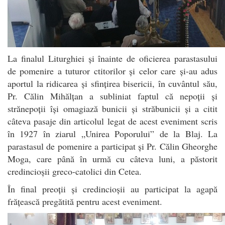
La finalul Liturghiei și înainte de oficierea parastasului
de pomenire a tuturor ctitorilor și celor care și-au adus
aportul la ridicarea și sfințirea bisericii, în cuvântul său,
Pr. Călin Mihălțan a subliniat faptul că nepoții și
strănepoții își omagiază bunicii și străbunicii și a citit
câteva pasaje din articolul legat de acest eveniment scris
în 1927 în ziarul „Unirea Poporului” de la Blaj. La
parastasul de pomenire a participat și Pr. Călin Gheorghe
Moga, care până în urmă cu câteva luni, a păstorit
credincioșii greco-catolici din Cetea.
În final preoții și credincioșii au participat la agapă
frățească pregătită pentru acest eveniment.