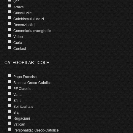
Știri
Arhivă
Gândul zilei
Catehismul zi de zi
Recenzii cărți
Comentariu evanghelic
Video
Curia
Contact
CATEGORII ARTICOLE
Papa Francisc
Biserica Greco-Catolica
PF Claudiu
Varia
Sfinti
Spiritualitate
Blaj
Rugaciuni
Vatican
Personalitati Greco-Catolice