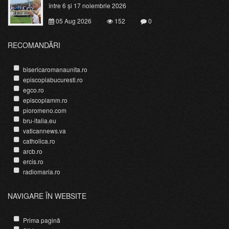
între 6 și 17 noiembrie 2026
05 Aug 2026
152
0
RECOMANDĂRI
bisericaromanaunita.ro
episcopiabucuresti.ro
egco.ro
episcopiamm.ro
pioromeno.com
bru-italia.eu
vaticannews.va
catholica.ro
arcb.ro
ercis.ro
radiomaria.ro
NAVIGARE ÎN WEBSITE
Prima pagină