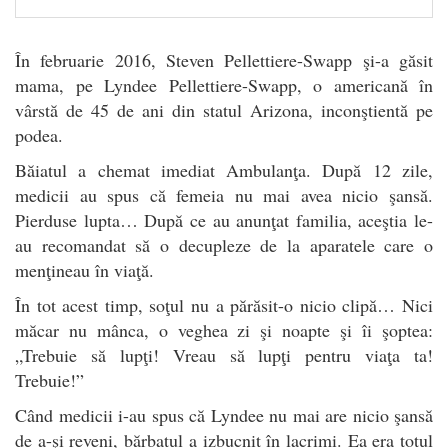
În februarie 2016, Steven Pellettiere-Swapp şi-a găsit
mama, pe Lyndee Pellettiere-Swapp, o americană în
vârstă de 45 de ani din statul Arizona, inconştientă pe
podea.
Băiatul a chemat imediat Ambulanţa. După 12 zile,
medicii au spus că femeia nu mai avea nicio şansă.
Pierduse lupta… După ce au anunţat familia, aceştia le-
au recomandat să o decupleze de la aparatele care o
menţineau în viaţă.
În tot acest timp, soţul nu a părăsit-o nicio clipă… Nici
măcar nu mânca, o veghea zi şi noapte şi îi şoptea:
„Trebuie să lupţi! Vreau să lupţi pentru viaţa ta!
Trebuie!”
Când medicii i-au spus că Lyndee nu mai are nicio şansă
de a-şi reveni, bărbatul a izbucnit în lacrimi. Ea era totul