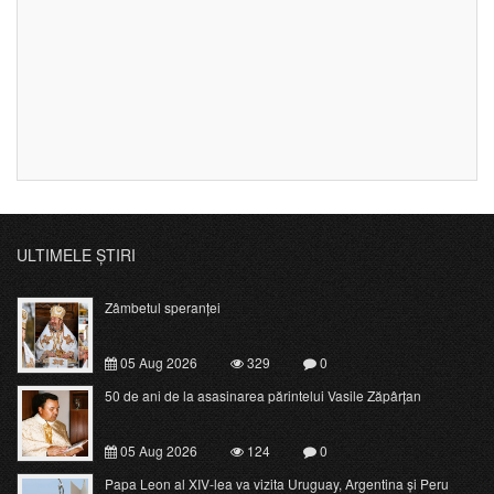
ULTIMELE ȘTIRI
Zâmbetul speranței
05 Aug 2026
329
0
50 de ani de la asasinarea părintelui Vasile Zăpârțan
05 Aug 2026
124
0
Papa Leon al XIV-lea va vizita Uruguay, Argentina și Peru