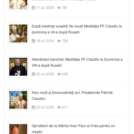
11 Iul 2026
787
După credinţa voastră, fie vouă! Meditația PF Claudiu la
duminica a VII-a după Rusalii
18 Iul 2026
738
Adevăratul banchet: Meditația PF Claudiu la Duminica a
VIII-a după Rusalii
25 Iul 2026
636
Întru mulți și binecuvântați ani, Preafericite Părinte
Claudiu!
22 Iul 2026
611
Opt sfaturi de la Sfântul Ioan Paul al II-lea pentru un
creștin