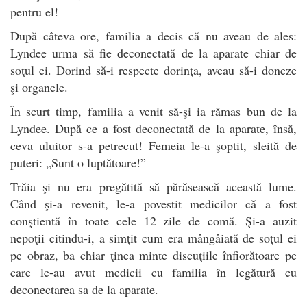
pentru el!
După câteva ore, familia a decis că nu aveau de ales:
Lyndee urma să fie deconectată de la aparate chiar de
soţul ei. Dorind să-i respecte dorinţa, aveau să-i doneze
şi organele.
În scurt timp, familia a venit să-şi ia rămas bun de la
Lyndee. După ce a fost deconectată de la aparate, însă,
ceva uluitor s-a petrecut! Femeia le-a şoptit, sleită de
puteri: „Sunt o luptătoare!”
Trăia şi nu era pregătită să părăsească această lume.
Când şi-a revenit, le-a povestit medicilor că a fost
conştientă în toate cele 12 zile de comă. Şi-a auzit
nepoţii citindu-i, a simţit cum era mângâiată de soţul ei
pe obraz, ba chiar ţinea minte discuţiile înfiorătoare pe
care le-au avut medicii cu familia în legătură cu
deconectarea sa de la aparate.