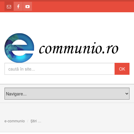
e-communio
Știri
Conştientă, deşi în comă. După ce au deconectat-o de la a