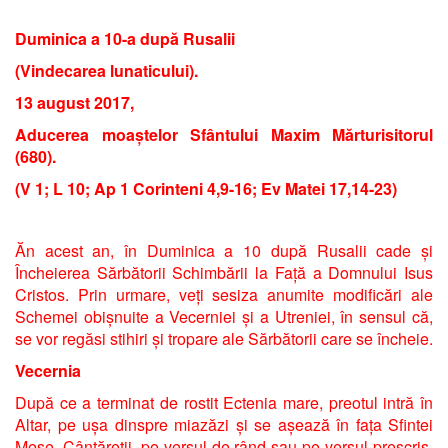
Duminica a 10-a după Rusalii
(Vindecarea lunaticului).
13 august 2017,
Aducerea moaștelor Sfântului Maxim Mărturisitorul
(680).
(V 1; L 10; Ap 1 Corinteni 4,9-16; Ev Matei 17,14-23)
Ăn acest an, în Duminica a 10 după Rusalii cade și
Încheierea Sărbătorii Schimbării la Față a Domnului Isus
Cristos. Prin urmare, veți sesiza anumite modificări ale
Schemei obișnuite a Vecerniei și a Utreniei, în sensul că,
se vor regăsi stihiri și tropare ale Sărbătorii care se încheie.
Vecernia
După ce a terminat de rostit Ectenia mare, preotul intră în
Altar, pe ușa dinspre miazăzi și se așează în fața Sfintei
Mese. Cântăreții, pe versul de rând sau pe versul prescris,