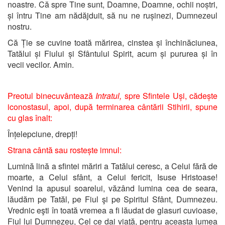
noastre. Că spre Tine sunt, Doamne, Doamne, ochii noștri,
și întru Tine am nădăjduit, să nu ne rușinezi, Dumnezeul
nostru.
Că Ție se cuvine toată mărirea, cinstea și închinăciunea,
Tatălui și Fiului și Sfântului Spirit, acum și pururea și în
vecii vecilor. Amin.
Preotul binecuvântează
Intratul,
spre Sfintele Uși, cădește
iconostasul, apoi, după terminarea cântării Stihirii, spune
cu glas înalt:
Înțelepciune, drepți!
Strana cântă sau rostește imnul:
Lumină lină a sfintei măriri a Tatălui ceresc, a Celui fără de
moarte, a Celui sfânt, a Celui fericit, Isuse Hristoase!
Venind la apusul soarelui, văzând lumina cea de seara,
lăudăm pe Tatăl, pe Fiul şi pe Spiritul Sfânt, Dumnezeu.
Vrednic eşti în toată vremea a fi lăudat de glasuri cuvioase,
Fiul lui Dumnezeu, Cel ce dai viaţă, pentru aceasta lumea