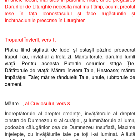
Darurilor de Liturghie necesita mai mult timp, acum, preotul
iese în fața iconostasului și face rugăciunile și
închinăciunile prescrise în Liturghier.
Troparul Învierii, vers 1.
Piatra fiind sigilată de iudei şi ostaşii păzind preacurat
trupul Tău, înviat-ai a treia zi, Mântuitorule, dăruind lumii
viaţă. Pentru aceasta Puterile cerurilor strigă Ție,
Dătătorule de viaţă: Mărire învierii Tale, Hristoase; mărire
împărăţiei Tale; mărire rânduielii Tale, unule, iubitorule de
oameni.
Mărire...,
al Cuviosului, vers 8.
Îndreptătorule al dreptei credințe, învățătorule al dreptei
cinstiri de Dumnezeu și al curăției, și luminătorule al lumii,
podoaba călugărilor cea de Dumnezeu insuflată, Maxime
înțelepte, cu învățăturile tale pe toți i-ai luminat. Alăută