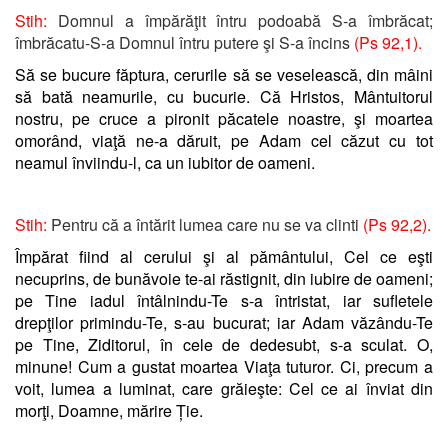
Stih:
Domnul a împărăţit întru podoabă S-a îmbrăcat;
îmbrăcatu-S-a Domnul întru putere şi S-a încins
(Ps 92,1).
Să se bucure făptura, cerurile să se veselească, din mâini
să bată neamurile, cu bucurie. Că Hristos, Mântuitorul
nostru, pe cruce a pironit păcatele noastre, şi moartea
omorând, viaţă ne-a dăruit, pe Adam cel căzut cu tot
neamul înviindu-l, ca un iubitor de oameni.
Stih:
Pentru că a întărit lumea care nu se va clinti
(Ps 92,2).
Împărat fiind al cerului şi al pământului, Cel ce eşti
necuprins, de bunăvoie te-ai răstignit, din iubire de oameni;
pe Tine iadul întâlnindu-Te s-a întristat, iar sufletele
drepţilor primindu-Te, s-au bucurat; iar Adam văzându-Te
pe Tine, Ziditorul, în cele de dedesubt, s-a sculat. O,
minune! Cum a gustat moartea Viaţa tuturor. Ci, precum a
voit, lumea a luminat, care grăieşte: Cel ce ai înviat din
morţi, Doamne, mărire Ție.