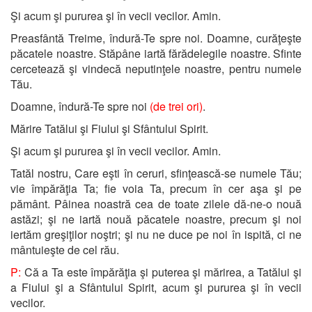
Şi acum şi pururea şi în vecii vecilor. Amin.
Preasfântă Treime, îndură-Te spre noi. Doamne, curăţeşte
păcatele noastre. Stăpâne iartă fărădelegile noastre. Sfinte
cercetează şi vindecă neputinţele noastre, pentru numele
Tău.
Doamne, îndură-Te spre noi
(de trei ori)
.
Mărire Tatălui şi Fiului şi Sfântului Spirit.
Şi acum şi pururea şi în vecii vecilor. Amin.
Tatăl nostru, Care eşti în ceruri, sfinţească-se numele Tău;
vie împărăţia Ta; fie voia Ta, precum în cer aşa şi pe
pământ. Pâinea noastră cea de toate zilele dă-ne-o nouă
astăzi; şi ne iartă nouă păcatele noastre, precum şi noi
iertăm greşiţilor noştri; şi nu ne duce pe noi în ispită, ci ne
mântuieşte de cel rău.
P:
Că a Ta este împărăţia şi puterea şi mărirea, a Tatălui şi
a Fiului şi a Sfântului Spirit, acum şi pururea şi în vecii
vecilor.