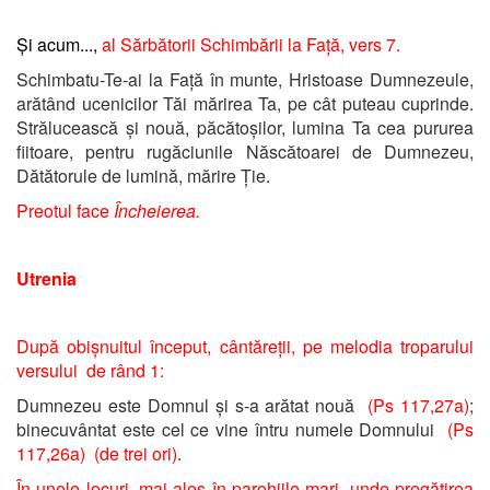
Și acum...,
al Sărbătorii Schimbării la Față, vers 7.
Schimbatu-Te-ai la Față în munte, Hristoase Dumnezeule,
arătând ucenicilor Tăi mărirea Ta, pe cât puteau cuprinde.
Strălucească și nouă, păcătoșilor, lumina Ta cea pururea
fiitoare, pentru rugăciunile Născătoarei de Dumnezeu,
Dătătorule de lumină, mărire Ție.
Preotul face
Încheierea.
Utrenia
După obișnuitul început, cântăreții, pe melodia troparului
versului de rând 1:
Dumnezeu este Domnul și s-a arătat nouă
(Ps 117,27a)
;
binecuvântat este cel ce vine întru numele Domnului
(Ps
117,26a) (de trei ori)
.
În unele locuri, mai ales în parohiile mari, unde pregătirea