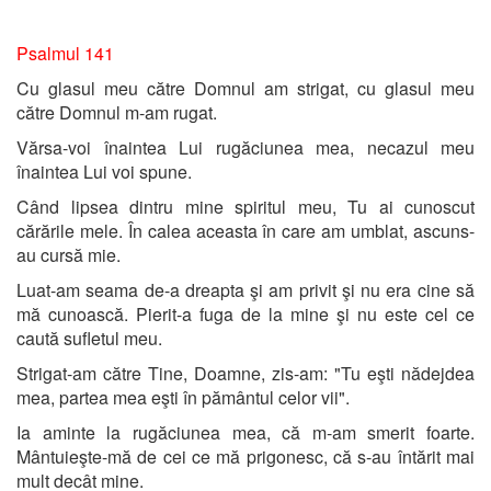
Psalmul 141
Cu glasul meu către Domnul am strigat, cu glasul meu
către Domnul m-am rugat.
Vărsa-voi înaintea Lui rugăciunea mea, necazul meu
înaintea Lui voi spune.
Când lipsea dintru mine spiritul meu, Tu ai cunoscut
cărările mele. În calea aceasta în care am umblat, ascuns-
au cursă mie.
Luat-am seama de-a dreapta şi am privit şi nu era cine să
mă cunoască. Pierit-a fuga de la mine şi nu este cel ce
caută sufletul meu.
Strigat-am către Tine, Doamne, zis-am: "Tu eşti nădejdea
mea, partea mea eşti în pământul celor vii".
Ia aminte la rugăciunea mea, că m-am smerit foarte.
Mântuieşte-mă de cei ce mă prigonesc, că s-au întărit mai
mult decât mine.