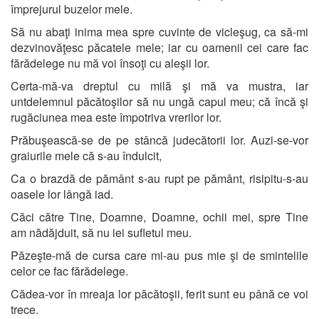
împrejurul buzelor mele.
Să nu abaţi inima mea spre cuvinte de vicleşug, ca să-mi
dezvinovăţesc păcatele mele; iar cu oamenii cei care fac
fărădelege nu mă voi însoţi cu aleşii lor.
Certa-mă-va dreptul cu milă şi mă va mustra, iar
untdelemnul păcătoşilor să nu ungă capul meu; că încă şi
rugăciunea mea este împotriva vrerilor lor.
Prăbuşească-se de pe stâncă judecătorii lor. Auzi-se-vor
graiurile mele că s-au îndulcit,
Ca o brazdă de pământ s-au rupt pe pământ, risipitu-s-au
oasele lor lângă iad.
Căci către Tine, Doamne, Doamne, ochii mei, spre Tine
am nădăjduit, să nu iei sufletul meu.
Păzeşte-mă de cursa care mi-au pus mie şi de smintelile
celor ce fac fărădelege.
Cădea-vor în mreaja lor păcătoşii, ferit sunt eu până ce voi
trece.