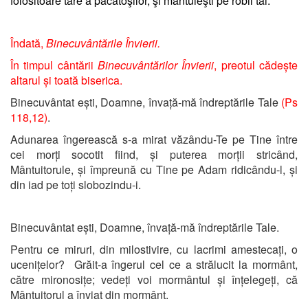
folositoare tare a păcătoşilor, şi mântuieşti pe robii tăi.
Îndată,
Binecuvântările Învierii.
În timpul cântării
Binecuvântărilor Învierii
, preotul cădește
altarul și toată biserica.
Binecuvântat ești, Doamne, învață-mă îndreptările Tale
(Ps
118,12)
.
Adunarea îngerească s-a mirat văzându-Te pe Tine între
cei morți socotit fiind, și puterea morții stricând,
Mântuitorule, și împreună cu Tine pe Adam ridicându-l, și
din iad pe toți slobozindu-i.
Binecuvântat ești, Doamne, învață-mă îndreptările Tale.
Pentru ce miruri, din milostivire, cu lacrimi amestecați, o
ucenițelor? Grăit-a îngerul cel ce a strălucit la mormânt,
către mironosițe; vedeți voi mormântul și înțelegeți, că
Mântuitorul a înviat din mormânt.