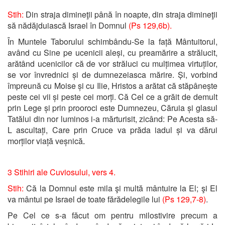
Stih:
Din straja dimineţii până în noapte, din straja dimineţii
să nădăjduiască Israel în Domnul
(Ps 129,6b).
În Muntele Taborului schimbându-Se la față Mântuitorul,
având cu Sine pe ucenicii aleși, cu preamărire a strălucit,
arătând ucenicilor că de vor străluci cu mulțimea virtuților,
se vor învrednici și de dumnezeiasca mărire. Și, vorbind
împreună cu Moise și cu Ilie, Hristos a arătat că stăpânește
peste cei vii și peste cei morți. Că Cel ce a grăit de demult
prin Lege și prin prooroci este Dumnezeu, Căruia și glasul
Tatălui din nor luminos i-a mărturisit, zicând: Pe Acesta să-
L ascultați, Care prin Cruce va prăda iadul și va dărui
morților viață veșnică
.
3 Stihiri ale Cuviosului, vers 4.
Stih:
Că la Domnul este mila şi multă mântuire la El; şi El
va mântui pe Israel de toate fărădelegile lui
(Ps 129,7-8)
.
Pe Cel ce s-a făcut om pentru milostivire precum a