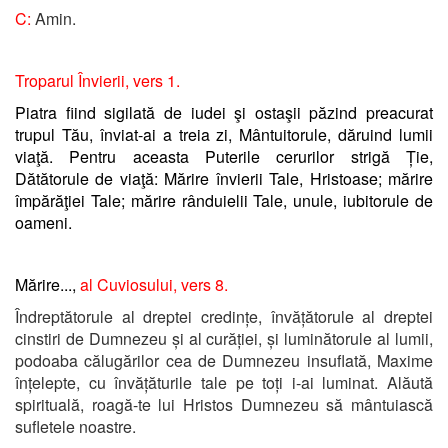
C:
Amin.
Troparul Învierii, vers 1.
Piatra fiind sigilată de iudei şi ostaşii păzind preacurat
trupul Tău, înviat-ai a treia zi, Mântuitorule, dăruind lumii
viaţă. Pentru aceasta Puterile cerurilor strigă Ție,
Dătătorule de viaţă: Mărire învierii Tale, Hristoase; mărire
împărăţiei Tale; mărire rânduielii Tale, unule, iubitorule de
oameni.
Mărire...,
al Cuviosului, vers 8.
Îndreptătorule al dreptei credințe, învățătorule al dreptei
cinstiri de Dumnezeu și al curăției, și luminătorule al lumii,
podoaba călugărilor cea de Dumnezeu insuflată, Maxime
înțelepte, cu învățăturile tale pe toți i-ai luminat. Alăută
spirituală, roagă-te lui Hristos Dumnezeu să mântuiască
sufletele noastre.