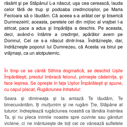
răsărit şi pe Stăpânul L-a născut, uşa cea cerească, lauda
celor fără de trup și podoaba credincioșilor, pe Maria
Fecioara să o lăudăm. Că aceea s-a arătat cer şi biserică
Dumnezeirii; aceasta, peretele cel din mijloc al vrajbei l-a
stricat, pace a adus şi împărăţia a deschis. Pe aceasta,
deci, având-o întărire a credinţei, apărător avem pe
Domnul, Cel ce s-a născut dintr-însa. Îndrăzneşte, dar,
îndrăzneşte poporul lui Dumnezeu, că Acesta va birui pe
vrăjmași, ca un atotputernic.
În timp ce se cântă Stihira dogmatică, se deschid Ușile
Împărătești, preotul îmbracă felonul, primește cădelnița, și
face Ieșirea. Se oprește în fața Ușilor Împărătești și spune,
cu capul plecat,
Rugăciunea Intratului:
Seara și dimineața și la amiază Te lăudăm, Te
binecuvântăm, îți mulțumim și ne rugăm Ție, Stăpâne al
tuturor: îndreptează rugăciunea noastră ca tămâia înaintea
Ta, și nu pleca inimile noastre spre cuvinte sau gânduri
viclene, ci ne mântuiește de toți cei ce vânează sufletele