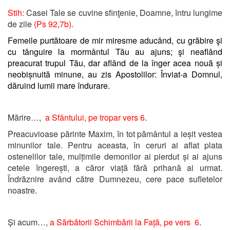
Stih:
Casei Tale se cuvine sfinţenie, Doamne, întru lungime
de zile
(Ps 92,7b).
Femeile purtătoare de mir miresme aducând, cu grăbire şi
cu tânguire la mormântul Tău au ajuns; şi neaflând
preacurat trupul Tău, dar aflând de la înger acea nouă și
neobișnuită minune, au zis Apostolilor: Înviat-a Domnul,
dăruind lumii mare îndurare.
Mărire…,
a Sfântului, pe tropar vers 6
.
Preacuvioase părinte Maxim, în tot pământul a ieșit vestea
minunilor tale. Pentru aceasta, în ceruri ai aflat plata
ostenelilor tale, mulțimile demonilor ai pierdut și ai ajuns
cetele îngerești, a căror viață fără prihană ai urmat.
Îndrăznire având către Dumnezeu, cere pace sufletelor
noastre.
Și acum…,
a Sărbătorii Schimbării la Față, pe vers 6
.