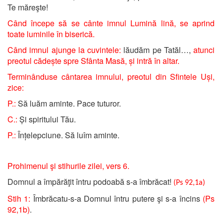
Te măreşte!
Când începe să se cânte imnul Lumină lină, se aprind
toate luminile în biserică.
Când imnul ajunge la cuvintele:
lăudăm pe Tatăl…,
atunci
preotul cădește spre Sfânta Masă, și intră în altar.
Terminânduse cântarea imnului, preotul din Sfintele Uși,
zice:
P.:
Să luăm aminte. Pace tuturor.
C.:
Și spiritului Tău.
P.:
Înțelepciune. Să luîm aminte.
Prohimenul şi stihurile zilei, vers 6.
Domnul a împărăţit întru podoabă s-a îmbrăcat!
(Ps 92,1a)
Stih 1:
Îmbrăcatu-s-a Domnul întru putere şi s-a încins
(Ps
92,1b)
.