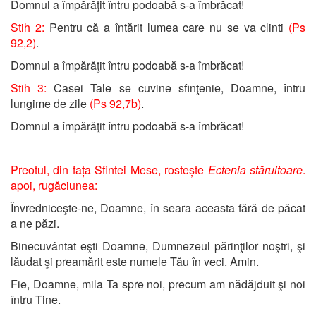
Domnul a împărăţit întru podoabă s-a îmbrăcat!
Stih 2:
Pentru că a întărit lumea care nu se va clinti
(Ps
92,2)
.
Domnul a împărăţit întru podoabă s-a îmbrăcat!
Stih 3:
Casei Tale se cuvine sfinţenie, Doamne, întru
lungime de zile
(Ps 92,7b)
.
Domnul a împărăţit întru podoabă s-a îmbrăcat!
Preotul, din fața Sfintei Mese, rostește
Ectenia stăruitoare
.
apoi, rugăciunea:
Învredniceşte-ne, Doamne, în seara aceasta fără de păcat
a ne păzi.
Binecuvântat eşti Doamne, Dumnezeul părinţilor noştri, şi
lăudat şi preamărit este numele Tău în veci. Amin.
Fie, Doamne, mila Ta spre noi, precum am nădăjduit şi noi
întru Tine.