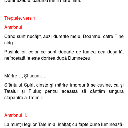
Dumnezeule, dăruind lumii mare milă.
Treptele, vers 1.
Antifonul I
Când sunt necăjit, auzi durerile mele, Doamne, către Tine
strig.
Pustnicilor, celor ce sunt departe de lumea cea deșartă,
neîncetată le este dorirea după Dumnezeu.
Mărire…, Şi acum…,
Sfântului Spirit cinste şi mărire împreună se cuvine, ca şi
Tatălui şi Fiului; pentru aceasta să cântăm singura
stăpânire a Treimii.
Antifonul II.
La munţii legilor Tale m-ai înălţat; cu fapte bune luminează-