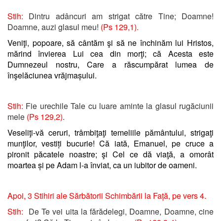
Stih:
Dintru adâncuri am strigat către Tine; Doamne!
Doamne, auzi glasul meu!
(Ps 129,1).
Veniţi, popoare, să cântăm şi să ne închinăm lui Hristos,
mărind învierea Lui cea din morţi; că Acesta este
Dumnezeul nostru, Care a răscumpărat lumea de
înşelăciunea vrăjmașului.
Stih:
Fie urechile Tale cu luare aminte la glasul rugăciunii
mele
(Ps 129,2)
.
Veseliţi-vă ceruri, trâmbiţaţi temeliile pământului, strigaţi
munţilor, vestiți bucurie! Că iată, Emanuel, pe cruce a
pironit păcatele noastre; şi Cel ce dă viaţă, a omorât
moartea și pe Adam l-a înviat, ca un iubitor de oameni.
Apoi, 3 Stihiri ale Sărbătorii Schimbării la Față, pe vers 4.
Stih:
De Te vei uita la fărădelegi, Doamne, Doamne, cine