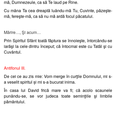
mă, Dumnezeule, ca să Te laud pe Rine.
Cu mâna Ta cea dreaptă luându-mă Tu, Cuvinte, păzeşte-
mă, fereşte-mă, ca să nu mă ardă focul păcatului.
Mărire…, Şi acum…
Prin Spiritul Sfânt toată făptura se înnoieşte, întorcându-se
iarăşi la cele dintru început; că întocmai este cu Tatăl şi cu
Cuvântul.
Antifonul III.
De cei ce au zis mie: Vom merge în curţile Domnului, mi s-
a veselit spiritul și mi s-a bucurat inima.
În casa lui David frică mare va fi; că acolo scaunele
punându-se, se vor judeca toate seminţiile şi limbile
pământului.