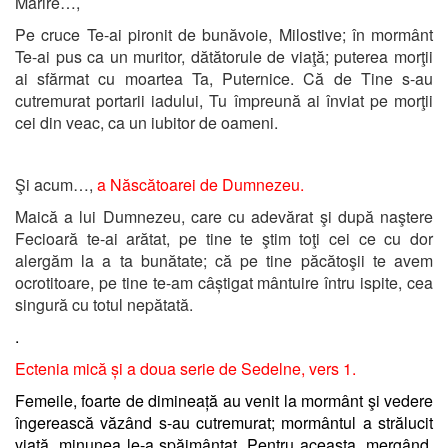
Mărire…,
Pe cruce Te-ai pironit de bunăvoie, Milostive; în mormânt
Te-ai pus ca un muritor, dătătorule de viaţă; puterea morţii
ai sfărmat cu moartea Ta, Puternice. Că de Tine s-au
cutremurat portarii iadului, Tu împreună ai înviat pe morţii
cei din veac, ca un iubitor de oameni.
Şi acum…,
a Născătoarei de Dumnezeu.
Maică a lui Dumnezeu, care cu adevărat şi după naştere
Fecioară te-ai arătat, pe tine te ştim toţi cei ce cu dor
alergăm la a ta bunătate; că pe tine păcătoşii te avem
ocrotitoare, pe tine te-am câștigat mântuire întru ispite, cea
singură cu totul nepătată.
.
Ectenia mică și a doua serie de Sedelne, vers 1.
Femeile, foarte de dimineață au venit la mormânt şi vedere
îngerească văzând s-au cutremurat; mormântul a strălucit
viaţă, minunea le-a spăimântat. Pentru aceasta, mergând,