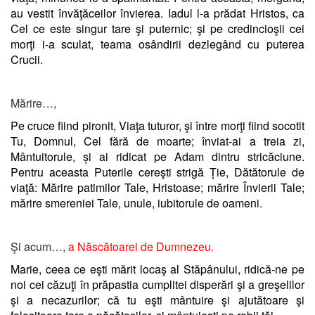
au vestit învăţăceilor învierea. Iadul l-a prădat Hristos, ca
Cel ce este singur tare şi puternic; şi pe credincioşii cei
morţi i-a sculat, teama osândirii dezlegând cu puterea
Crucii.
Mărire…,
Pe cruce fiind pironit, Viaţa tuturor, şi între morţi fiind socotit
Tu, Domnul, Cel fără de moarte; înviat-ai a treia zi,
Mântuitorule, și ai ridicat pe Adam dintru stricăciune.
Pentru aceasta Puterile cereşti strigă Ție, Dătătorule de
viaţă: Mărire patimilor Tale, Hristoase; mărire Învierii Tale;
mărire smereniei Tale, unule, iubitorule de oameni.
Şi acum…,
a Născătoarei de Dumnezeu
.
Marie, ceea ce eşti mărit locaş al Stăpânului, ridică-ne pe
noi cei căzuţi în prăpastia cumplitei disperări şi a greşelilor
şi a necazurilor; că tu eşti mântuire şi ajutătoare şi