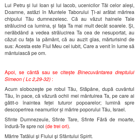
Lui Petru și lui Ioan și lui Iacob, ucenicilor Tăi celor aleși,
Doamne, astăzi în Muntele Taborului Ți-ai arătat mărirea
chipului Tău dumnezeiesc. Că au văzut hainele Tale
strălucind ca lumina, și fața Ta mai mult decât soarele. Și,
nerăbdând a vedea strălucirea Ta cea de nesuportat, au
căzut cu fața la pământ, că au auzit glas, mărturisind de
sus: Acesta este Fiul Meu cel iubit, Care a venit în lume să
mântuiască pe om.
Apoi, se cântă sau se citește
Binecuvântarea dreptului
Simeon ( Lc 2,29-32)
:
Acum slobozeşte pe robul Tău, Stăpâne, după cuvântul
Tău, în pace, că văzură ochii mei mântuirea Ta, pe care ai
gătit-o înaintea feței tuturor popoarelor; lumină spre
descoperirea neamurilor și mărire poporului Tău, Israel.
Sfinte Dumnezeule, Sfinte Tare, Sfinte Fără de moarte,
îndură-Te spre noi
(de trei ori)
.
Mărire Tatălui şi Fiului şi Sfântului Spirit.