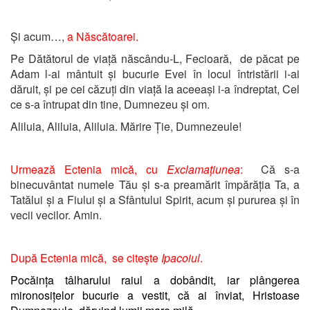
Și acum…,
a Născătoarei.
Pe Dătătorul de viață născându-L, Fecioară, de păcat pe
Adam l-ai mântuit și bucurie Evei în locul întristării i-ai
dăruit, și pe cei căzuți din viață la aceeași i-a îndreptat, Cel
ce s-a întrupat din tine, Dumnezeu și om.
Aliluia, Aliluia, Aliluia. Mărire Ție, Dumnezeule!
Urmează Ectenia mică, cu
Exclamațiunea
:
Că s-a
binecuvântat numele Tău și s-a preamărit împărăția Ta, a
Tatălui și a Fiului și a Sfântului Spirit, acum și pururea și în
vecii vecilor. Amin.
După Ectenia mică, se citește
Ipacoiul
.
Pocăința tâlharului raiul a dobândit, iar plângerea
mironosițelor bucurie a vestit, că ai înviat, Hristoase