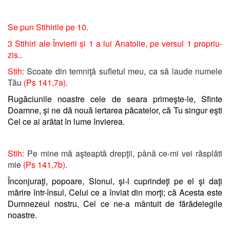
Se pun Stihirile pe 10.
3 Stihiri ale Învierii și 1 a lui Anatolie, pe versul 1 propriu-
zis..
Stih:
Scoate din temniţă sufletul meu, ca să laude numele
Tău
(Ps 141,7a)
.
Rugăciunile noastre cele de seara primeşte-le, Sfinte
Doamne, şi ne dă nouă iertarea păcatelor, că Tu singur eşti
Cel ce ai arătat în lume învierea.
Stih:
Pe mine mă aşteaptă drepţii, până ce-mi vei răsplăti
mie
(Ps 141,7b)
.
Înconjuraţi, popoare, Sionul, şi-l cuprindeţi pe el şi daţi
mărire într-însul, Celui ce a înviat din morţi; că Acesta este
Dumnezeul nostru, Cel ce ne-a mântuit de fărădelegile
noastre.