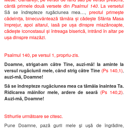
cântă primele două versete din
Psalmul 140
. La versetul
Să se îndrepteze rugăciunea mea…,
preotul primește
cădelnița, binecuvântează tămâia și cădește Sfânta Masa
împrejur, apoi altarul, iasă pe ușa dinspre miazănoapte,
cădește iconostasul și întreaga biserică, intrând în altar pe
ușa dinspre miazăzi.
Psalmul 140, pe versul 1, propriu-zis.
Doamne, strigat-am către Tine, auzi-mă! Ia aminte la
versul rugăciunii mele, când strig către Tine
(Ps 140,1)
,
auzi-mă, Doamne!
Să se îndrepteze rugăciunea mea ca tămâia înaintea Ta.
Ridicarea mâinilor mele, ardere de seară
(Ps 140,2)
.
Auzi-mă, Doamne!
Stihurile următoare se citesc.
Pune Doamne, pază gurii mele şi uşă de îngrădire,