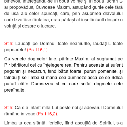
binevoit, înțelegându-se în două voințe și în două lucrări L-
ai propovăduit, Cuvioase Maxim, astupând gurile cele fără
de ușă ale celor spurcați, care, prin asuprirea diavolului
care izvorâse răutatea, erau părtași ai înșelăciunii despre o
voință și despre o lucrare.
Stih:
Lăudaţi pe Domnul toate neamurile, lăudaţi-L toate
popoarele!
(Ps 116,1).
Cu venele dogmelor tale, părinte Maxim, ai sugrumat pe
Pir bârfitorul cel cu înțelegere rea. Pentru aceasta ai suferit
prigoniri și necazuri, fiind bătut foarte, pururi pomenite, și
tăindu-ți-se limba și mâna cea dumnezeiască ce se ridica
pururi către Dumnezeu și cu care scriai dogmele cele
preaînalte.
Stih:
Că s-a întărit mila Lui peste noi şi adevărul Domnului
rămâne în veac
(Ps 116,2)
.
Limba ta cea sfântă, fericite, fiind ascuțită de Spiritul, s-a