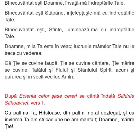
Binecuvântat eşti Doamne, învaţă-mă îndreptările Tale.
Binecuvântat eşti Stăpâne, înţelepţeşte-mă cu îndreptările
Tale.
Binecuvântat eşti, Sfinte, luminează-mă cu îndreptările
Tale.
Doamne, mila Ta este în veac; lucrurile mâinilor Tale nu le
trece cu vederea.
Că Ţie se cuvine laudă, Ţie se cuvine cântare, Ţie mărire
se cuvine, Tatălui şi Fiului şi Sfântului Spirit, acum şi
pururea şi în vecii vecilor. Amin.
După
Ectenia celor șase cereri
se cântă îndată
Stihirile
Stihoavnei
, vers 1.
Cu patima Ta, Hristoase, din patimi ne-ai dezlegat, şi cu
învierea Ta din stricăciune ne-am mântuit; Doamne, mărire
Ție!