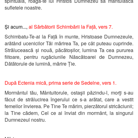
spirituală, roagă-te lui Hristos Dumnezeu să mântuiască
sufletele noastre.
Și acum...,
al Sărbătorii Schimbării la Față, vers 7.
Schimbatu-Te-ai la Față în munte, Hristoase Dumnezeule,
arătând ucenicilor Tăi mărirea Ta, pe cât puteau cuprinde.
Strălucească și nouă, păcătoșilor, lumina Ta cea pururea
fiitoare, pentru rugăciunile Născătoarei de Dumnezeu,
Dătătorule de lumină, mărire Ție.
După Ectenia mică,
prima serie de Sedelne, vers 1.
Mormântul tău, Mântuitorule, ostaşii păzindu-l, morţi s-au
făcut de strălucirea îngerului ce s-a arătat, care a vestit
femeilor învierea. Pe Tine Te mărim, pierzătorul stricăciunii;
la Tine cădem, Cel ce ai înviat din mormânt, la singurul
Dumnezeul nostru.