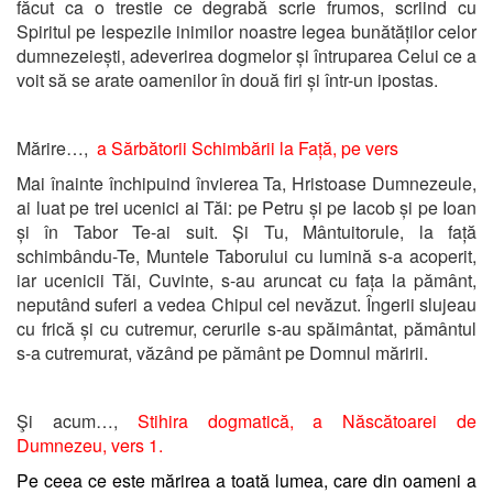
făcut ca o trestie ce degrabă scrie frumos, scriind cu
Spiritul pe lespezile inimilor noastre legea bunătăților celor
dumnezeiești, adeverirea dogmelor și întruparea Celui ce a
voit să se arate oamenilor în două firi și într-un ipostas.
Mărire…,
a Sărbătorii Schimbării la Față, pe vers
Mai înainte închipuind învierea Ta, Hristoase Dumnezeule,
ai luat pe trei ucenici ai Tăi: pe Petru și pe Iacob și pe Ioan
și în Tabor Te-ai suit. Și Tu, Mântuitorule, la față
schimbându-Te, Muntele Taborului cu lumină s-a acoperit,
iar ucenicii Tăi, Cuvinte, s-au aruncat cu fața la pământ,
neputând suferi a vedea Chipul cel nevăzut. Îngerii slujeau
cu frică și cu cutremur, cerurile s-au spăimântat, pământul
s-a cutremurat, văzând pe pământ pe Domnul măririi.
Şi acum…,
Stihira dogmatică,
a Născătoarei de
Dumnezeu, vers 1.
Pe ceea ce este mărirea a toată lumea, care din oameni a