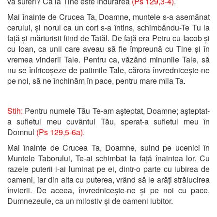
va suferi? Că la Tine este îndurarea
(Ps 129,3-4)
.
Mai înainte de Crucea Ta, Doamne, muntele s-a asemănat
cerului, și norul ca un cort s-a întins, schimbându-Te Tu la
față și mărturisit fiind de Tatăl. De față era Petru cu Iacob și
cu Ioan, ca unii care aveau să fie împreună cu Tine și în
vremea vinderii Tale. Pentru ca, văzând minunile Tale, să
nu se înfricoșeze de patimile Tale, cărora învrednicește-ne
pe noi, să ne închinăm în pace, pentru mare mila Ta
.
Stih:
Pentru numele Tău Te-am aşteptat, Doamne; aşteptat-
a sufletul meu cuvântul Tău, sperat-a sufletul meu în
Domnul
(Ps 129,5-6a)
.
Mai înainte de Crucea Ta, Doamne, suind pe ucenici în
Muntele Taborului, Te-ai schimbat la față înaintea lor. Cu
razele puterii i-ai luminat pe ei, dintr-o parte cu iubirea de
oameni, iar din alta cu puterea, vrând să le arăți strălucirea
învierii. De aceea, învrednicește-ne și pe noi cu pace,
Dumnezeule, ca un milostiv și de oameni iubitor
.