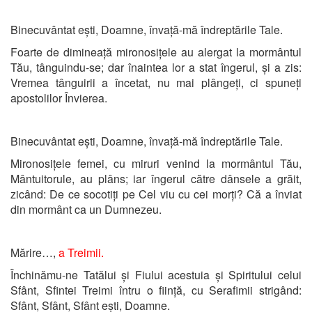
Binecuvântat ești, Doamne, învață-mă îndreptările Tale.
Foarte de dimineață mironosițele au alergat la mormântul
Tău, tânguindu-se; dar înaintea lor a stat îngerul, și a zis:
Vremea tânguirii a încetat, nu mai plângeți, ci spuneți
apostolilor Învierea.
Binecuvântat ești, Doamne, învață-mă îndreptările Tale.
Mironosițele femei, cu miruri venind la mormântul Tău,
Mântuitorule, au plâns; iar îngerul către dânsele a grăit,
zicând: De ce socotiți pe Cel viu cu cei morți? Că a înviat
din mormânt ca un Dumnezeu.
Mărire…,
a Treimii.
Închinămu-ne Tatălui și Fiului acestuia și Spiritului celui
Sfânt, Sfintei Treimi întru o ființă, cu Serafimii strigând:
Sfânt, Sfânt, Sfânt ești, Doamne.