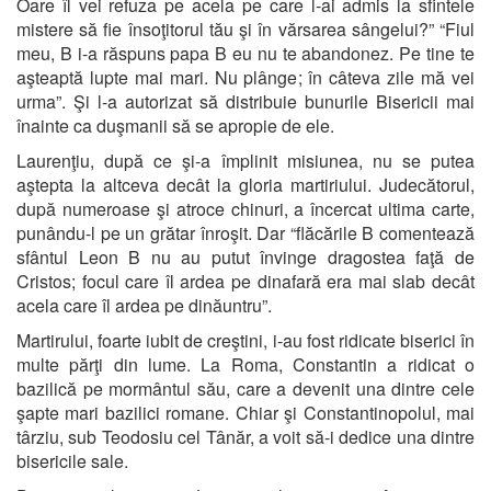
Oare îl vei refuza pe acela pe care l-ai admis la sfintele
mistere să fie însoţitorul tău şi în vărsarea sângelui?” “Fiul
meu, B i-a răspuns papa B eu nu te abandonez. Pe tine te
aşteaptă lupte mai mari. Nu plânge; în câteva zile mă vei
urma”. Şi l-a autorizat să distribuie bunurile Bisericii mai
înainte ca duşmanii să se apropie de ele.
Laurenţiu, după ce şi-a împlinit misiunea, nu se putea
aştepta la altceva decât la gloria martiriului. Judecătorul,
după numeroase şi atroce chinuri, a încercat ultima carte,
punându-l pe un grătar înroşit. Dar “flăcările B comentează
sfântul Leon B nu au putut învinge dragostea faţă de
Cristos; focul care îl ardea pe dinafară era mai slab decât
acela care îl ardea pe dinăuntru”.
Martirului, foarte iubit de creştini, i-au fost ridicate biserici în
multe părţi din lume. La Roma, Constantin a ridicat o
bazilică pe mormântul său, care a devenit una dintre cele
şapte mari bazilici romane. Chiar şi Constantinopolul, mai
târziu, sub Teodosiu cel Tânăr, a voit să-i dedice una dintre
bisericile sale.