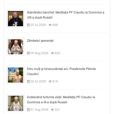
Adevăratul banchet: Meditația PF Claudiu la Duminica a
VIII-a după Rusalii
25 Iul 2026
648
Zâmbetul speranței
05 Aug 2026
626
Întru mulți și binecuvântați ani, Preafericite Părinte
Claudiu!
22 Iul 2026
618
Încălecând furtunile vieții: Meditația PF Claudiu la
Duminica a IX-a după Rusalii
01 Aug 2026
531