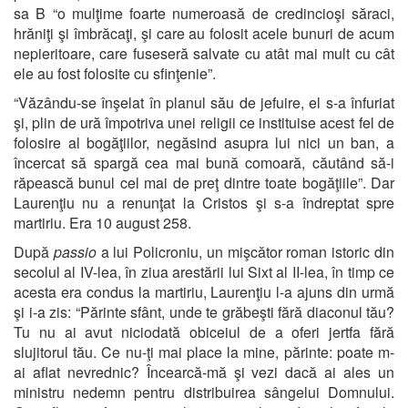
sa B “o mulţime foarte numeroasă de credincioşi săraci,
hrăniţi şi îmbrăcaţi, şi care au folosit acele bunuri de acum
nepieritoare, care fuseseră salvate cu atât mai mult cu cât
ele au fost folosite cu sfinţenie”.
“Văzându-se înşelat în planul său de jefuire, el s-a înfuriat
şi, plin de ură împotriva unei religii ce instituise acest fel de
folosire al bogăţiilor, negăsind asupra lui nici un ban, a
încercat să spargă cea mai bună comoară, căutând să-i
răpească bunul cel mai de preţ dintre toate bogăţiile”. Dar
Laurenţiu nu a renunţat la Cristos şi s-a îndreptat spre
martiriu. Era 10 august 258.
După
passio
a lui Policroniu, un mişcător roman istoric din
secolul al IV-lea, în ziua arestării lui Sixt al II-lea, în timp ce
acesta era condus la martiriu, Laurenţiu l-a ajuns din urmă
şi i-a zis: “Părinte sfânt, unde te grăbeşti fără diaconul tău?
Tu nu ai avut niciodată obiceiul de a oferi jertfa fără
slujitorul tău. Ce nu-ţi mai place la mine, părinte: poate m-
ai aflat nevrednic? Încearcă-mă şi vezi dacă ai ales un
ministru nedemn pentru distribuirea sângelui Domnului.