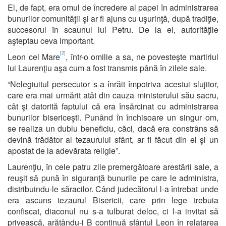
El, de fapt, era omul de încredere al papei în administrarea
bunurilor comunităţii şi ar fi ajuns cu uşurinţă, după tradiţie,
succesorul în scaunul lui Petru. De la el, autorităţile
aşteptau ceva important.
[2]
Leon cel Mare
, într-o omilie a sa, ne povesteşte martiriul
lui Laurenţiu aşa cum a fost transmis până în zilele sale.
“Nelegiuitul persecutor s-a înrăit împotriva acestui slujitor,
care era mai urmărit atât din cauza ministerului său sacru,
cât şi datorită faptului că era însărcinat cu administrarea
bunurilor bisericeşti. Punând în închisoare un singur om,
se realiza un dublu beneficiu, căci, dacă era constrâns să
devină trădător al tezaurului sfânt, ar fi făcut din el şi un
apostat de la adevărata religie”.
Laurenţiu, în cele patru zile premergătoare arestării sale, a
reuşit să pună în siguranţă bunurile pe care le administra,
distribuindu-le săracilor. Când judecătorul l-a întrebat unde
era ascuns tezaurul Bisericii, care prin lege trebuia
confiscat, diaconul nu s-a tulburat deloc, ci l-a invitat să
privească, arătându-i B continuă sfântul Leon în relatarea