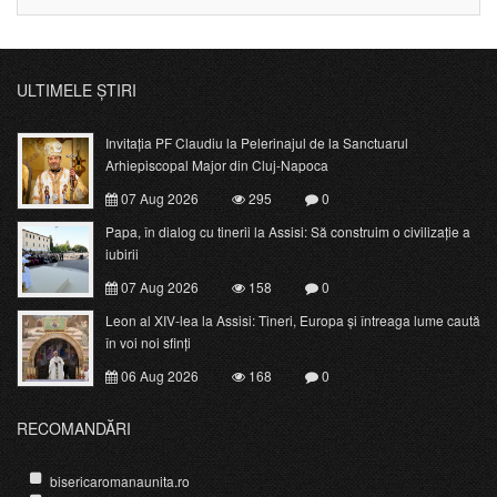
ULTIMELE ȘTIRI
Invitația PF Claudiu la Pelerinajul de la Sanctuarul
Arhiepiscopal Major din Cluj-Napoca
07 Aug 2026
295
0
Papa, în dialog cu tinerii la Assisi: Să construim o civilizație a
iubirii
07 Aug 2026
158
0
Leon al XIV-lea la Assisi: Tineri, Europa și întreaga lume caută
în voi noi sfinți
06 Aug 2026
168
0
RECOMANDĂRI
bisericaromanaunita.ro