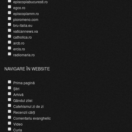
episcopiabucuresti.ro
egco.ro
episcopiamm.ro
pioromeno.com
bru-italia.eu
vaticannews.va
catholica.ro
arcb.ro
ercis.ro
radiomaria.ro
NAVIGARE ÎN WEBSITE
Prima pagină
Știri
Arhivă
Gândul zilei
Catehismul zi de zi
Recenzii cărți
Comentariu evanghelic
Video
Curia