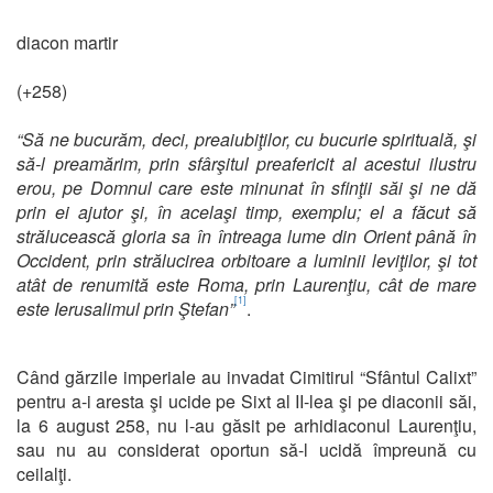
diacon martir
(+258)
“Să ne bucurăm, deci, preaiubiţilor, cu bucurie spirituală, şi
să-l preamărim, prin sfârşitul preafericit al acestui ilustru
erou, pe Domnul care este minunat în sfinţii săi şi ne dă
prin ei ajutor şi, în acelaşi timp, exemplu; el a făcut să
strălucească gloria sa în întreaga lume din Orient până în
Occident, prin strălucirea orbitoare a luminii leviţilor, şi tot
atât de renumită este Roma, prin Laurenţiu, cât de mare
[1]
este Ierusalimul prin Ştefan”
.
Când gărzile imperiale au invadat Cimitirul “Sfântul Calixt”
pentru a-i aresta şi ucide pe Sixt al II-lea şi pe diaconii săi,
la 6 august 258, nu l-au găsit pe arhidiaconul Laurenţiu,
sau nu au considerat oportun să-l ucidă împreună cu
ceilalţi.