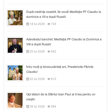
După credinţa voastră, fie vouă! Meditația PF Claudiu la
duminica a VII-a după Rusalii
18 Iul 2026
745
Adevăratul banchet: Meditația PF Claudiu la Duminica a
VIII-a după Rusalii
25 Iul 2026
642
Întru mulți și binecuvântați ani, Preafericite Părinte
Claudiu!
22 Iul 2026
615
Opt sfaturi de la Sfântul Ioan Paul al II-lea pentru un
creștin
08 Iul 2026
584