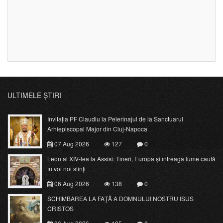
ULTIMELE ȘTIRI
Invitația PF Claudiu la Pelerinajul de la Sanctuarul
Arhiepiscopal Major din Cluj-Napoca
07 Aug 2026
127
0
Leon al XIV-lea la Assisi: Tineri, Europa și întreaga lume caută
în voi noi sfinți
06 Aug 2026
138
0
SCHIMBAREA LA FAŢĂ A DOMNULUI NOSTRU ISUS
CRISTOS