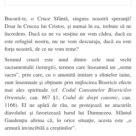
Bucură-te, o Cruce Sfântă, singura noastră speranță!
Doar în Crucea lui Cristos, și numai în ea, trebuie să ne
încredem. Dacă ea ne va susține nu vom cădea, dacă ea
este refugiul nostru, nu ne vom descuraja, dacă ea este
forța noastră, de ce ne vom teme?
Semnul crucii este unul dintre cele mai vechi
sacramentalii (ierurgii), termen care înseamnă un „semn
sacru”, prin care, cu o anumită imitare a sfintelor taine,
sunt însemnate și obținute prin mijlocirea Bisericii efecte
mai ales spirituale (cf.
Codul Canoanelor Bisericilor
Orientale
, can. 867 §1;
Codul de drept canonic
, can.
1166). El ne apără de rău, ne protejează ne atacurile
diavolului și favorizează harul lui Dumnezeu. Sfântul
Gaudențiu afirma că, în orice situație, acesta este „o
armură invincibilă a creștinilor”.