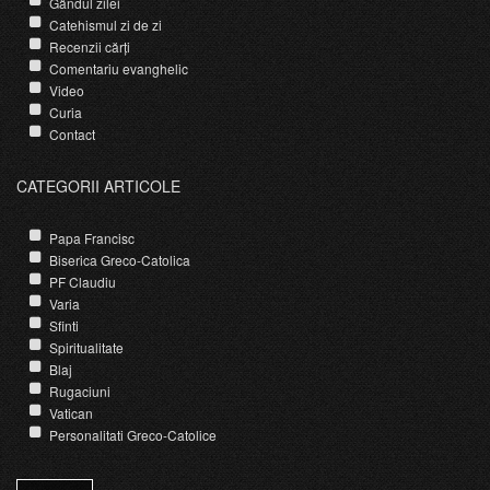
Gândul zilei
Catehismul zi de zi
Recenzii cărți
Comentariu evanghelic
Video
Curia
Contact
CATEGORII ARTICOLE
Papa Francisc
Biserica Greco-Catolica
PF Claudiu
Varia
Sfinti
Spiritualitate
Blaj
Rugaciuni
Vatican
Personalitati Greco-Catolice