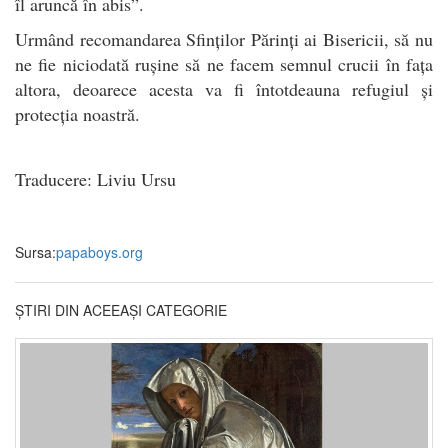
îl aruncă în abis”.
Urmând recomandarea Sfinților Părinți ai Bisericii, să nu
ne fie niciodată rușine să ne facem semnul crucii în fața
altora, deoarece acesta va fi întotdeauna refugiul și
protecția noastră.
Traducere: Liviu Ursu
Sursa:
papaboys.org
ȘTIRI DIN ACEEAȘI CATEGORIE