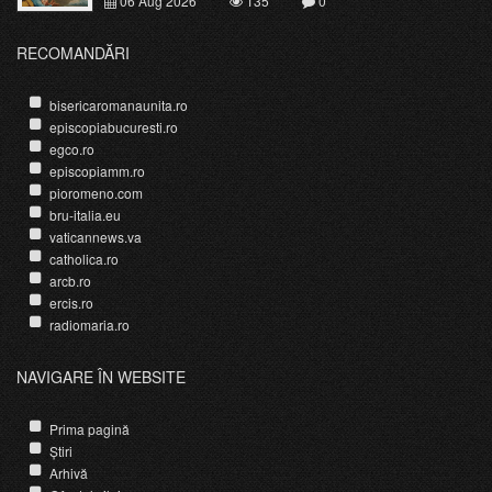
06 Aug 2026
135
0
RECOMANDĂRI
bisericaromanaunita.ro
episcopiabucuresti.ro
egco.ro
episcopiamm.ro
pioromeno.com
bru-italia.eu
vaticannews.va
catholica.ro
arcb.ro
ercis.ro
radiomaria.ro
NAVIGARE ÎN WEBSITE
Prima pagină
Știri
Arhivă