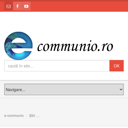
e-communio
Știri
Știați că un simplu „Semn al Crucii” produce mari benefic