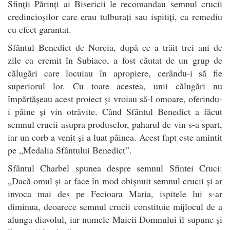
Sfinții Părinți ai Bisericii le recomandau semnul crucii
credincioșilor care erau tulburați sau ispitiți, ca remediu
cu efect garantat.
Sfântul Benedict de Norcia, după ce a trăit trei ani de
zile ca eremit în Subiaco, a fost căutat de un grup de
călugări care locuiau în apropiere, cerându-i să fie
superiorul lor. Cu toate acestea, unii călugări nu
împărtășeau acest proiect și vroiau să-l omoare, oferindu-
i pâine și vin otrăvite. Când Sfântul Benedict a făcut
semnul crucii asupra produselor, paharul de vin s-a spart,
iar un corb a venit și a luat pâinea. Acest fapt este amintit
pe „Medalia Sfântului Benedict”.
Sfântul Charbel spunea despre semnul Sfintei Cruci:
„Dacă omul și-ar face în mod obișnuit semnul crucii și ar
invoca mai des pe Fecioara Maria, ispitele lui s-ar
diminua, deoarece semnul crucii constituie mijlocul de a
alunga diavolul, iar numele Maicii Domnului îl supune și