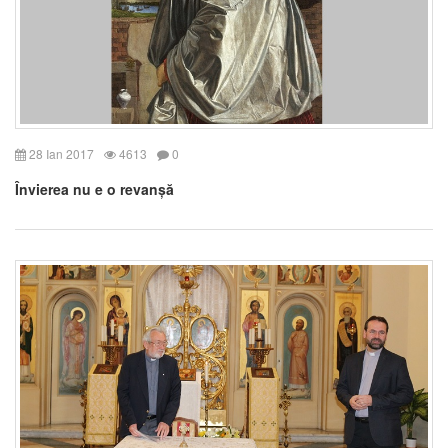
28 Ian 2017
4613
0
Învierea nu e o revanșă