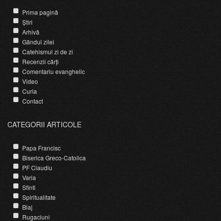
Prima pagină
Știri
Arhivă
Gândul zilei
Catehismul zi de zi
Recenzii cărți
Comentariu evanghelic
Video
Curia
Contact
CATEGORII ARTICOLE
Papa Francisc
Biserica Greco-Catolica
PF Claudiu
Varia
Sfinti
Spiritualitate
Blaj
Rugaciuni