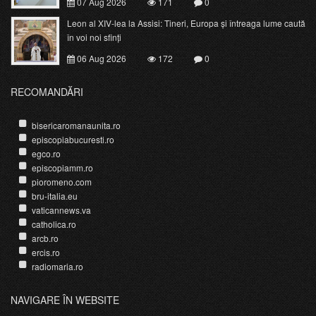
07 Aug 2026
171
0
Leon al XIV-lea la Assisi: Tineri, Europa și întreaga lume caută
în voi noi sfinți
06 Aug 2026
172
0
RECOMANDĂRI
bisericaromanaunita.ro
episcopiabucuresti.ro
egco.ro
episcopiamm.ro
pioromeno.com
bru-italia.eu
vaticannews.va
catholica.ro
arcb.ro
ercis.ro
radiomaria.ro
NAVIGARE ÎN WEBSITE