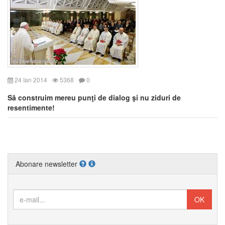
24 Ian 2014
5368
0
Să construim mereu punţi de dialog şi nu ziduri de
resentimente!
Abonare newsletter