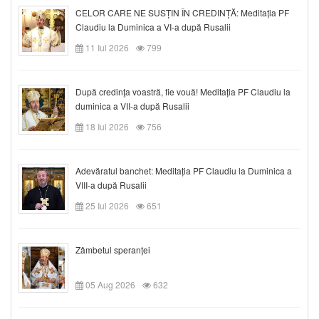
CELOR CARE NE SUSȚIN ÎN CREDINȚĂ: Meditația PF
Claudiu la Duminica a VI-a după Rusalii
11 Iul 2026
799
După credinţa voastră, fie vouă! Meditația PF Claudiu la
duminica a VII-a după Rusalii
18 Iul 2026
756
Adevăratul banchet: Meditația PF Claudiu la Duminica a
VIII-a după Rusalii
25 Iul 2026
651
Zâmbetul speranței
05 Aug 2026
632