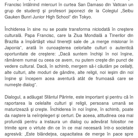
Francisc întâlnind miercuri în curtea San Damaso din Vatican un
grup de studenţi şi profesori japonezi de la Colegiul „Seibu
Gauken Bunri Junior High School” din Tokyo.
Închiderea în sine nu se poate transforma niciodată în creştere
culturală. Papa Francisc, care la Ziua Mondială a Tinerilor din
Brazilia a împărtăşit visul tinereţii sale de „a merge misionar în
Japonia”, arată în cunoaşterea celorlalte culturi o autentică
oportunitate de creştere: „Dacă suntem închişi în noi înşine,
rămânem numai cu ceea ce avem, nu putem creşte din punct de
vedere cultural. Dacă, în schimb, mergem să-i căutăm pe ceilalţi,
alte culturi, alte moduri de gândire, alte religii, noi ieşim din noi
înşine şi începem acea aventură atât de frumoasă care se
numeşte dialog”.
Dialogul, a adăugat Sfântul Părinte, este important şi pentru că în
raportarea la celelalte culturi şi religii, persoana umană se
maturizează şi creşte. Închiderea în noi înşine, în schimb, poate
da naştere la neînţelegeri şi certuri. De aceea, atitudinea cea mai
profundă pentru a instaura un dialog cu adevărat folositor ne
trimite spre o virtute din ce în ce mai necesară într-o societate
agresivă: „Este blândeţea, capacitatea de merge în pace spre