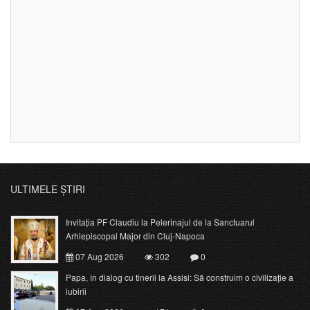
ULTIMELE ȘTIRI
Invitația PF Claudiu la Pelerinajul de la Sanctuarul
Arhiepiscopal Major din Cluj-Napoca
07 Aug 2026
302
0
Papa, în dialog cu tinerii la Assisi: Să construim o civilizație a
iubirii