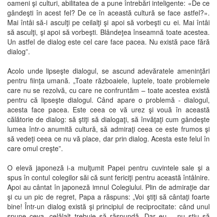
oameni şi culturi, abilitatea de a pune întrebări inteligente: «De ce
gândeşti în acest fel? De ce în această cultură se face astfel?».
Mai întâi să-i asculţi pe ceilalţi şi apoi să vorbeşti cu ei. Mai întâi
să asculţi, şi apoi să vorbeşti. Blândeţea înseamnă toate acestea.
Un astfel de dialog este cel care face pacea. Nu există pace fără
dialog”.
Acolo unde lipseşte dialogul, se ascund adevăratele ameninţări
pentru fiinţa umană. „Toate războaiele, luptele, toate problemele
care nu se rezolvă, cu care ne confruntăm – toate acestea există
pentru că lipseşte dialogul. Când apare o problemă - dialogul,
acesta face pacea. Este ceea ce vă urez şi vouă în această
călătorie de dialog: să ştiţi să dialogaţi, să învăţaţi cum gândeşte
lumea într-o anumită cultură, să admiraţi ceea ce este frumos şi
să vedeţi ceea ce nu vă place, dar prin dialog. Acesta este felul în
care omul creşte”.
O elevă japoneză i-a mulţumit Papei pentru cuvintele sale şi a
spus în contul colegilor săi că sunt fericiţi pentru această întâlnire.
Apoi au cântat în japoneză imnul Colegiului. Plin de admiraţie dar
şi cu un pic de regret, Papa a răspuns: „Voi ştiţi să cântaţi foarte
bine! Într-un dialog există şi principiul de reciprocitate: când unul
spune ceva, celălalt trebuie să răspundă. Dar eu… nu ştiu să