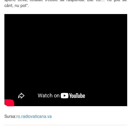
cânt, nu pot”.
Sursa:
ro.radiovaticana.va