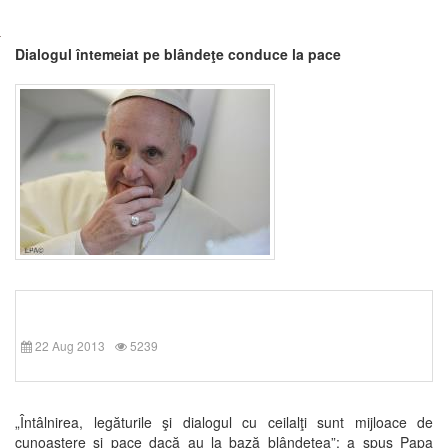
Dialogul întemeiat pe blândeţe conduce la pace
22 Aug 2013
5239
„Întâlnirea, legăturile şi dialogul cu ceilalţi sunt mijloace de
cunoaştere şi pace dacă au la bază blândeţea”: a spus Papa