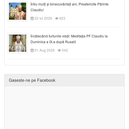
Întru mulți și binecuvântați ani, Preafericite Părinte
Claudiu!
22 Iul 2026
623
Încălecând furtunile vieții: Meditația PF Claudiu la
Duminica a IX-a după Rusalii
01 Aug 2026
542
Gaseste-ne pe Facebook