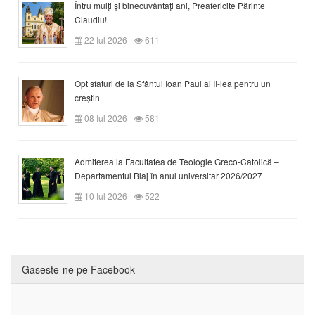
Întru mulți și binecuvântați ani, Preafericite Părinte
Claudiu!
22 Iul 2026
611
Opt sfaturi de la Sfântul Ioan Paul al II-lea pentru un
creștin
08 Iul 2026
581
Admiterea la Facultatea de Teologie Greco-Catolică –
Departamentul Blaj în anul universitar 2026/2027
10 Iul 2026
522
Gaseste-ne pe Facebook