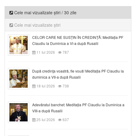
Cele mai vizualizate știri / 30 zile
Cele mai vizualizate știri
CELOR CARE NE SUSȚIN ÎN CREDINȚĂ: Meditația PF
Claudiu la Duminica a VI-a după Rusalii
11 Iul 2026
787
După credinţa voastră, fie vouă! Meditația PF Claudiu la
duminica a VII-a după Rusalii
18 Iul 2026
738
Adevăratul banchet: Meditația PF Claudiu la Duminica a
VIII-a după Rusalii
25 Iul 2026
637