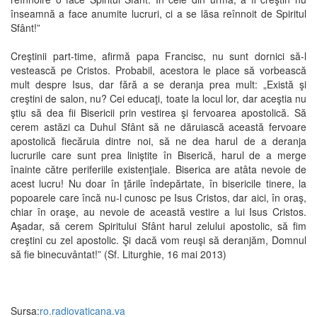
înseamnă a face anumite lucruri, ci a se lăsa reînnoit de Spiritul
Sfânt!”
Creştinii part-time, afirmă papa Francisc, nu sunt dornici să-l
vestească pe Cristos. Probabil, acestora le place să vorbească
mult despre Isus, dar fără a se deranja prea mult: „Există şi
creştini de salon, nu? Cei educaţi, toate la locul lor, dar aceştia nu
ştiu să dea fii Bisericii prin vestirea şi fervoarea apostolică. Să
cerem astăzi ca Duhul Sfânt să ne dăruiască această fervoare
apostolică fiecăruia dintre noi, să ne dea harul de a deranja
lucrurile care sunt prea liniştite în Biserică, harul de a merge
înainte către periferiile existenţiale. Biserica are atâta nevoie de
acest lucru! Nu doar în ţările îndepărtate, în bisericile tinere, la
popoarele care încă nu-l cunosc pe Isus Cristos, dar aici, în oraş,
chiar în oraşe, au nevoie de această vestire a lui Isus Cristos.
Aşadar, să cerem Spiritului Sfânt harul zelului apostolic, să fim
creştini cu zel apostolic. Şi dacă vom reuşi să deranjăm, Domnul
să fie binecuvântat!” (Sf. Liturghie, 16 mai 2013)
Sursa:
ro.radiovaticana.va