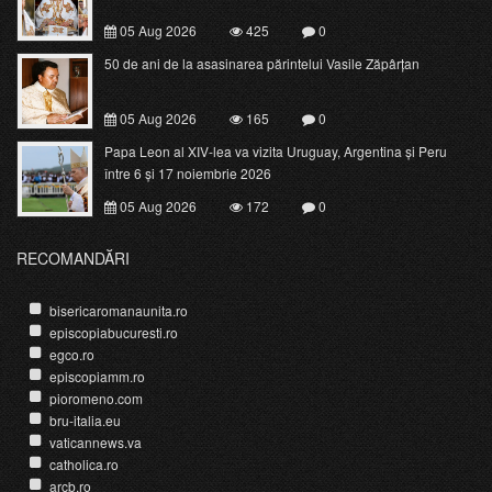
05 Aug 2026
425
0
50 de ani de la asasinarea părintelui Vasile Zăpârțan
05 Aug 2026
165
0
Papa Leon al XIV-lea va vizita Uruguay, Argentina și Peru
între 6 și 17 noiembrie 2026
05 Aug 2026
172
0
RECOMANDĂRI
bisericaromanaunita.ro
episcopiabucuresti.ro
egco.ro
episcopiamm.ro
pioromeno.com
bru-italia.eu
vaticannews.va
catholica.ro
arcb.ro