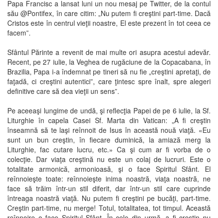
Papa Francisc a lansat luni un nou mesaj pe Twitter, de la contul
său @Pontifex, în care citim: „Nu putem fi creştini part-time. Dacă
Cristos este în centrul vieţii noastre, El este prezent în tot ceea ce
facem”.
Sfântul Părinte a revenit de mai multe ori asupra acestui adevăr.
Recent, pe 27 iulie, la Veghea de rugăciune de la Copacabana, în
Brazilia, Papa i-a îndemnat pe tineri să nu fie „creştini apretaţi, de
faţadă, ci creştini autentici”, care ţintesc spre înalt, spre alegeri
definitive care să dea vieţii un sens”.
Pe aceeaşi lungime de undă, şi reflecţia Papei de pe 6 iulie, la Sf.
Liturghie în capela Casei Sf. Marta din Vatican: „A fi creştin
înseamnă să te laşi reînnoit de Isus în această nouă viaţă. «Eu
sunt un bun creştin, în fiecare duminică, la amiază merg la
Liturghie, fac cutare lucru, etc.» Ca şi cum ar fi vorba de o
colecţie. Dar viaţa creştină nu este un colaj de lucruri. Este o
totalitate armonică, armonioasă, şi o face Spiritul Sfânt. El
reînnoieşte toate: reînnoieşte inima noastră, viaţa noastră, ne
face să trăim într-un stil diferit, dar într-un stil care cuprinde
întreaga noastră viaţă. Nu putem fi creştini pe bucăţi, part-time.
Creştin part-time, nu merge! Totul, totalitatea, tot timpul. Această
reînnoire o face Spiritul Sfânt. În cele din urmă, a fi creştin nu