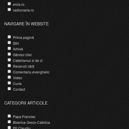
ercis.ro
radiomaria.ro
NAVIGARE ÎN WEBSITE
Prima pagină
Știri
Arhivă
Gândul zilei
Catehismul zi de zi
Recenzii cărți
Comentariu evanghelic
Video
Curia
Contact
CATEGORII ARTICOLE
Papa Francisc
Biserica Greco-Catolica
PF Claudiu