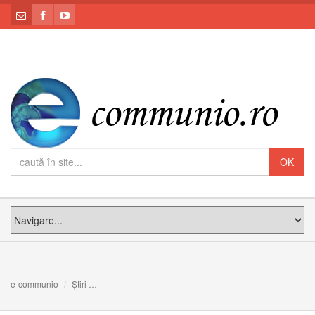
e-communio
Știri
Nu putem fi creştini part-time, dacă Cristos este în centrul