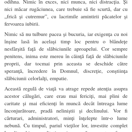
odihna. Nimic în exces, nici munca, nici distracția. Și
nici măcar rugăciunea, care trebuie să fie scurtă, dar cu
„frică și cutremur”, cu lacrimile amintirii păcatelor și
fervoarea iubirii.
Nimic să nu tulbure pacea și bucuria, iar exigența cu noi
înșine lasă în același timp loc pentru o blândețe
nesfârșită față de slăbiciunile aproapelui. Cor sempre
penitens, inima este mereu în căință față de slăbiciunile
proprii, dar tocmai prin aceasta se deschide către
speranță, încredere în Domnul, discreție, conștiința
slăbiciunii celorlalți, empatie.
Această regulă de viață va atrage repede atenția asupra
acestor călugări, care erau mai fericiți, mai plini de
caritate și mai eficienți în muncă decât întreaga lume
înconjurătoare, pradă neliniștii și declinului. Vor fi
cărturari, administratori, minți înțelepte într-o lume
nebună. Cu timpul, pariul vieților lor, investite complet