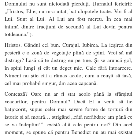
Domnului nu sunt niciodată pierduți. (Jurnalul fericirii:
„Hristos, El e, nu m-a uitat, bat clopotele toate. Voi fi al
Lui. Sunt al Lui. Al Lui am fost mereu. În cea mai
infimă dintre fracțiuni de secundă al Lui devin pentru
totdeauna.”).
Hristos. Gândul cel bun. Curajul. Iubirea. La ieșirea din
peșteră e o zonă de vegetație plină de spini. Vrei să mă
distrugi? Lasă că te distrug eu pe tine. Și se aruncă gol,
în spini lungi și cât un deget mic. Cale fără întoarcere.
Nimeni nu știe cât a rămas acolo, cum a reușit să iasă,
cel mai probabil singur, din acea capcană.
Contează? Oare nu ar fi stat acolo până la sfârșitul
veacurilor, pentru Domnul? Dacă El a venit să fie
batjocorit, supus celei mai severe forme de tortură din
istorie și să moară… strigând „câtă nerăbdare am până ce
se va îndeplini!”, există altă cale pentru noi? Din acel
moment, se spune că pentru Benedict nu au mai existat