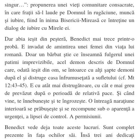
singur…”: propunerea unei vieți comunitare consacrate,
în care frații să-l laude pe Domnul în rugăciune, muncă
și iubire, fiind în inima Bisericii-Mireasă ce întreține un
dialog de iubire cu Mirele ei.
Dar abia ieșit din peșteră, Benedict mai trece printr-o
probă. E invadat de amintirea unei femei din viața lui
romană. Doar un bărbat știe ce înseamnă fulgerul unei
patimi imprevizibile, acel demon descris de Domnul
care, odată ieșit din om, se întoarce cu alți șapte demoni
după el și distruge casa înfrumusețată a sufletului (cf. Mt
12:43-45). E cu atât mai distrugătoare, cu cât e mai greu
de prevăzut după o perioadă de relativă pace. Și când
vine, te înnebunește și te îngrozește. O întreagă narațiune
interioară se prăbușește și se recompune sub o aparență a
urgenței, a lipsei de control. A permisiunii.
Benedict vede deja toate aceste lucruri. Sunt complet
prezente în fața ochilor săi. Însă trei ani dedicați