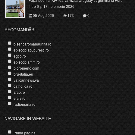
Papa Leon al XIV-lea va vizita Uruguay, Argentina și Peru
între 6 și 17 noiembrie 2026
05 Aug 2026
173
0
RECOMANDĂRI
bisericaromanaunita.ro
episcopiabucuresti.ro
egco.ro
episcopiamm.ro
pioromeno.com
bru-italia.eu
vaticannews.va
catholica.ro
arcb.ro
ercis.ro
radiomaria.ro
NAVIGARE ÎN WEBSITE
Prima pagină