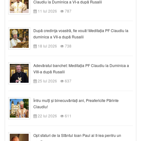
Claudiu la Duminica a VI-a după Rusalii
11 Iul 2026
787
După credinţa voastră, fie vouă! Meditația PF Claudiu la
duminica a VII-a după Rusalii
18 Iul 2026
738
Adevăratul banchet: Meditația PF Claudiu la Duminica a
VIII-a după Rusalii
25 Iul 2026
637
Întru mulți și binecuvântați ani, Preafericite Părinte
Claudiu!
22 Iul 2026
611
Opt sfaturi de la Sfântul Ioan Paul al II-lea pentru un