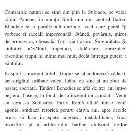
Contrariile naturii se simt din plin la Subiaco, pe valea
râului Aniene, în munții Simbruini din centrul Italiei.
Blândețe și o paralizantă duritate, voci care parcă îți
vorbesc și răceală impersonală. Stâncă, povârniș, miros
de primăvară, oboseală, frig, vânt aspru. Singurătate. Și
amintiri: năvălind impetuos, sfidătoare, obraznice,
răscolind trupul și inima mai mult decât întreaga putere a
vântului.
În spini a început totul. Trupul se abandonează căderii,
iar strigătul străbate valea, luând cu sine și un zbor de
pasăre speriată. Tânărul Benedict se află de trei ani într-o
peșteră. Fusese, în fond, de la început un „ciudat.” Venit
cu sora sa Scolastica într-o Romă aflată într-o lentă
agonie, studiază retorică pentru câțiva ani, apoi decide
brusc să lase în spate angoasa, instabilitatea, frica
invaziilor și a arbitrarului barbar, cinismul noilor