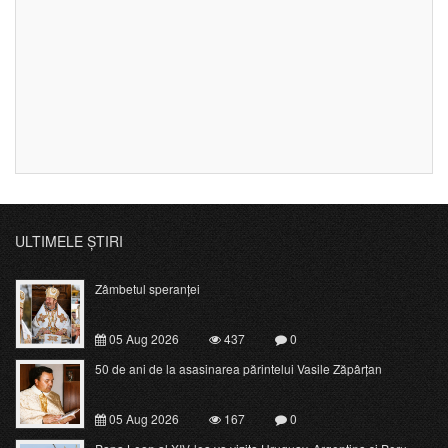
ULTIMELE ȘTIRI
Zâmbetul speranței
05 Aug 2026
437
0
50 de ani de la asasinarea părintelui Vasile Zăpârțan
05 Aug 2026
167
0