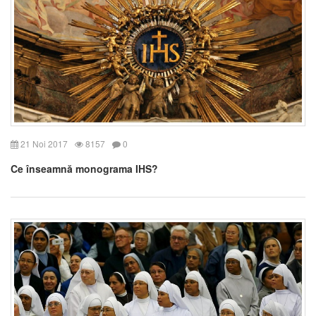
21 Noi 2017
8157
0
Ce înseamnă monograma IHS?