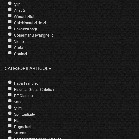
Știri
Arhivă
Gândul zilei
Catehismul zi de zi
Recenzii cărți
Comentariu evanghelic
Video
Curia
Contact
CATEGORII ARTICOLE
Papa Francisc
Biserica Greco-Catolica
PF Claudiu
Varia
Sfinti
Spiritualitate
Blaj
Rugaciuni
Vatican
Personalitati Greco-Catolice