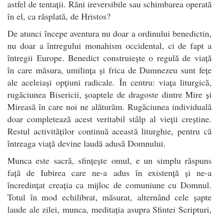
astfel de tentații. Răni ireversibile sau schimbarea operată
în el, ca răsplată, de Hristos?
De atunci începe aventura nu doar a ordinului benedictin,
nu doar a întregului monahism occidental, ci de fapt a
întregii Europe. Benedict construiește o regulă de viață
în care măsura, umilința și frica de Dumnezeu sunt fețe
ale aceleiași opțiuni radicale. În centru: viața liturgică,
rugăciunea Bisericii, șoaptele de dragoste dintre Mire și
Mireasă în care noi ne alăturăm. Rugăciunea individuală
doar completează acest veritabil stâlp al vieții creștine.
Restul activităților continuă această liturghie, pentru că
întreaga viață devine laudă adusă Domnului.
Munca este sacră, sfințește omul, e un simplu răspuns
față de Iubirea care ne-a adus în existență și ne-a
încredințat creația ca mijloc de comuniune cu Domnul.
Totul în mod echilibrat, măsurat, alternând cele șapte
laude ale zilei, munca, meditația asupra Sfintei Scripturi,