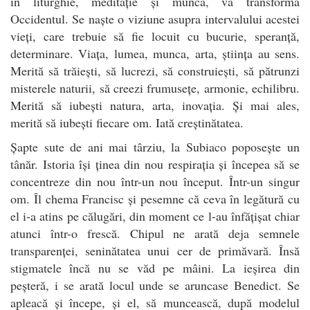
în liturghie, meditație și muncă, va transforma
Occidentul. Se naște o viziune asupra intervalului acestei
vieți, care trebuie să fie locuit cu bucurie, speranță,
determinare. Viața, lumea, munca, arta, știința au sens.
Merită să trăiești, să lucrezi, să construiești, să pătrunzi
misterele naturii, să creezi frumusețe, armonie, echilibru.
Merită să iubești natura, arta, inovația. Și mai ales,
merită să iubești fiecare om. Iată creștinătatea.
Șapte sute de ani mai târziu, la Subiaco poposește un
tânăr. Istoria își ținea din nou respirația și începea să se
concentreze din nou într-un nou început. Într-un singur
om. Îl chema Francisc și pesemne că ceva în legătură cu
el i-a atins pe călugări, din moment ce l-au înfățișat chiar
atunci într-o frescă. Chipul ne arată deja semnele
transparenței, seninătatea unui cer de primăvară. Însă
stigmatele încă nu se văd pe mâini. La ieșirea din
peșteră, i se arată locul unde se aruncase Benedict. Se
apleacă și începe, și el, să muncească, după modelul