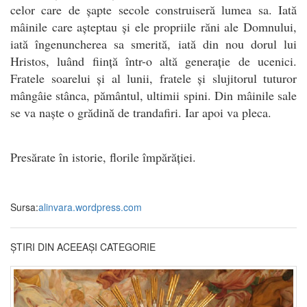
celor care de șapte secole construiseră lumea sa. Iată
mâinile care așteptau și ele propriile răni ale Domnului,
iată îngenuncherea sa smerită, iată din nou dorul lui
Hristos, luând ființă într-o altă generație de ucenici.
Fratele soarelui și al lunii, fratele și slujitorul tuturor
mângâie stânca, pământul, ultimii spini. Din mâinile sale
se va naște o grădină de trandafiri. Iar apoi va pleca.
Presărate în istorie, florile împărăției.
Sursa:
alinvara.wordpress.com
ȘTIRI DIN ACEEAȘI CATEGORIE