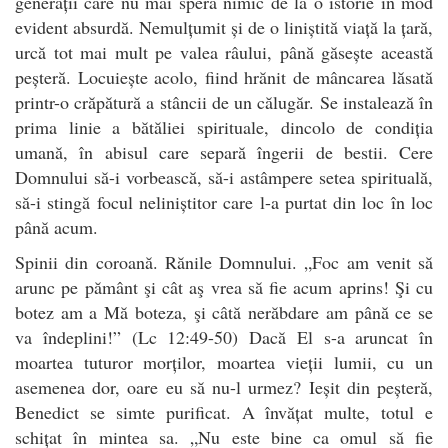
generații care nu mai speră nimic de la o istorie în mod
evident absurdă. Nemulțumit și de o liniștită viață la țară,
urcă tot mai mult pe valea râului, până găsește această
peșteră. Locuiește acolo, fiind hrănit de mâncarea lăsată
printr-o crăpătură a stâncii de un călugăr. Se instalează în
prima linie a bătăliei spirituale, dincolo de condiția
umană, în abisul care separă îngerii de bestii. Cere
Domnului să-i vorbească, să-i astâmpere setea spirituală,
să-i stingă focul neliniștitor care l-a purtat din loc în loc
până acum.
Spinii din coroană. Rănile Domnului. „Foc am venit să
arunc pe pământ şi cât aş vrea să fie acum aprins! Şi cu
botez am a Mă boteza, şi câtă nerăbdare am până ce se
va îndeplini!” (Lc 12:49-50) Dacă El s-a aruncat în
moartea tuturor morților, moartea vieții lumii, cu un
asemenea dor, oare eu să nu-l urmez? Ieșit din peșteră,
Benedict se simte purificat. A învățat multe, totul e
schițat în mintea sa. „Nu este bine ca omul să fie