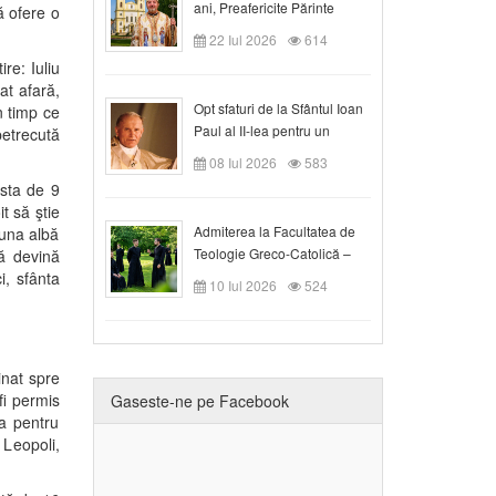
ani, Preafericite Părinte
ă ofere o
Claudiu!
22 Iul 2026
614
ire: Iuliu
at afară,
Opt sfaturi de la Sfântul Ioan
n timp ce
Paul al II-lea pentru un
petrecută
creștin
08 Iul 2026
583
rsta de 9
t să ştie
Admiterea la Facultatea de
 una albă
Teologie Greco-Catolică –
să devină
Departamentul Blaj în anul
i, sfânta
10 Iul 2026
524
universitar 2026/2027
inat spre
fi permis
Gaseste-ne pe Facebook
a pentru
 Leopoli,