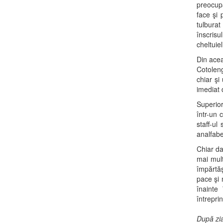
preocupa
face şi 
tulburat
înscris
cheltuie
Din acea
Cotoleng
chiar şi
imediat 
Superior
într-un 
staff-ul
analfabe
Chiar da
mai mult
împărtăş
pace şi 
înainte
întrepri
După zia