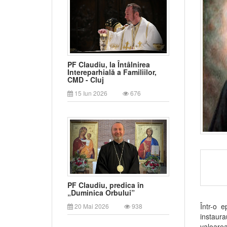
PF Claudiu, la Întâlnirea
Intereparhială a Familiilor,
CMD - Cluj
15 Iun 2026
676
PF Claudiu, predica în
„Duminica Orbului”
Într-o 
20 Mai 2026
938
instaura
valoarea 