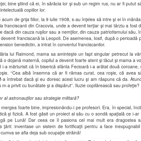
ţei, bine ştiind că ei, în sărăcia lor şi sub un regim rus, nu ar fi putut s
ntelectuală copiilor lor.
 acum de grija fiilor, la 9 iulie 1908, s-au înţeles să intre şi ei în mănăst
la franciscanii din Cracovia, unde a devenit terţiar şi mai târziu a fost d
ie dacă din cauza ruşilor sau a nemţilor, din cauza patriotismului său, î
evenit franciscană la Leopoli. De asemenea, Iosif, după o perioadă 
pension benedictin, a intrat în conventul franciscanilor.
lăria lui Raimond, mama sa aminteşte un fapt singular petrecut la vâ
ă o dojană maternă, copilul a devenit foarte atent şi tăcut şi mama a voi
l i-a mărturisit că în biserică sfânta Fecioară i-a arătat două coroane,
roşie. “Cea albă însemna că ar fi rămas curat, cea roşie, că avea 
M-a întrebat dacă şi eu doresc acest lucru şi am răspuns că da. Atunc
 m-a privit cu bunătate şi a dispărut”. Iluzie copilărească sau profeţie?
r al astronauţilor sau strategie militară?
i mergea foarte bine, impresionându-i pe profesori. Era, în special, încl
că şi fizică. A fost găsit un proiect al său cu o sondă spaţială ce i-ar 
gă pe Lună! Dar ceea ce îl pasiona cel mai mult era dragostea s
ea ţării: inventase un sistem de fortificaţii pentru a face inexpugnabil
cumva se afla deja sub ocupaţie străină!