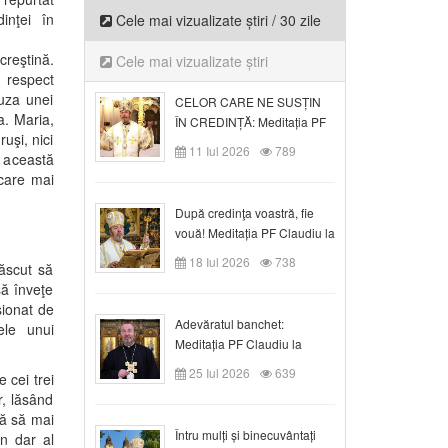
dinţei în
Cele mai vizualizate știri / 30 zile
creştină.
Cele mai vizualizate știri
n respect
auza unei
CELOR CARE NE SUSȚIN
a. Maria,
ÎN CREDINȚĂ: Meditația PF
uşi, nici
Claudiu la Duminica a VI-a
11 Iul 2026
789
, această
după Rusalii
 care mai
După credinţa voastră, fie
vouă! Meditația PF Claudiu la
duminica a VII-a după Rusalii
18 Iul 2026
738
născut să
să înveţe
sionat de
Adevăratul banchet:
ele unui
Meditația PF Claudiu la
Duminica a VIII-a după
25 Iul 2026
639
 cei trei
Rusalii
r, lăsând
ră să mai
Întru mulți și binecuvântați
un dar al