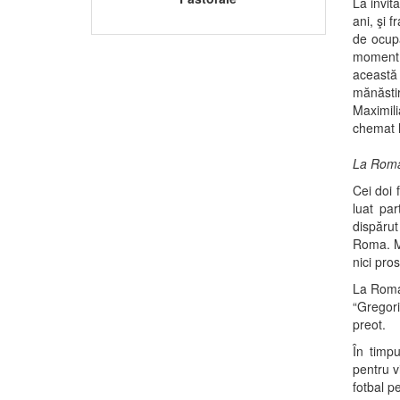
La invit
ani, şi 
de ocupa
moment e
această
mănăsti
Maximili
chemat l
La Roma 
Cei doi 
luat par
dispărut
Roma. Mar
nici pro
La Roma,
“Gregori
preot.
În timp
pentru v
fotbal p