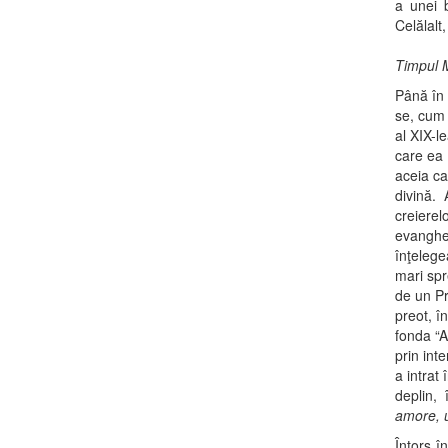
a unei b
Celălalt
Timpul M
Până în 
se, cum 
al XIX-l
care ea
aceia ca
divină.
creierelo
evanghel
înţelege
mari spr
de un Pr
preot, î
fonda “A
prin int
a intrat
deplin, 
amore, 
Întors î