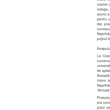
mamei ca
colegiu,
atunci a
pentru 
dar, pra
cunoscu
Neprihăn
puţinul 
Începutu
La Craco
numeroas
universi
de spita
Această 
întors 
Neprihăn
“Armată”
Proiectu
era cons
putut pi