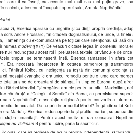
oli care îl va însoţi, cu accente mai mult sau mai puţin grave, toa
, în schimb, a însemnat începutul operei sale, Armata Neprihănitei.
ariei
acea zi, Biserica apărase cu unghiile şi cu dinţii propria credinţă, adă
a scris André Frossard, “în citadela dogmatismului, de unde, la finele 
ea, îi ameninţa cu excomunicarea pe toţi cei care intenţionau să iasă din
 îi numea
modernişti
(Y) De veacuri dictase legea în domeniul moralei,
re nu-i recunoşteau acest rol îi preluaseră textele, privându-le de orice 
 Acele timpuri se terminaseră însă. Biserica rămăsese în afara cetă
r”
. Era necesară întoarcerea în cetatea oamenilor şi transmiterea
iei. Tânărul Kolbe, cu inteligenţa sa ieşită din comun şi credinţa s
a că mesajul evanghelic era unicul remediu pentru o lume care merge
e totalitarisme de dreapta şi de stânga. În timp ce Europa, după afro
im Război Mondial, îşi pregătea armele pentru un altul, Maximilian, nef
ntr-o cămăruţă a “Colegiului Serafic” din Roma, cu permisiunea superior
rmata Neprihănitei”, o asociaţie religioasă pentru convertirea tuturor 
ermediul Imaculatei. De ce prin intermediul Mariei? În gândirea lui Kolbe
 în era Mariei şi Biserica, redescoperindu-şi profilul marian, se punea di
în slujba umanităţii. Pentru acest motiv, el s-a consacrat Neprihăni
usque ad victimam
B pentru iubire, până la sacrificiu”.
n Polonia, care îşi regăsea de acum propria independenţă, şi făcându-i