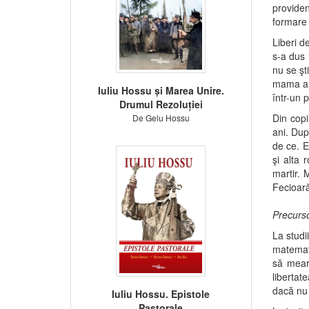
providen
formare i
Liberi de
s-a dus 
nu se şt
mama a d
Iuliu Hossu și Marea Unire.
într-un 
Drumul Rezoluției
Din copi
De Gelu Hossu
ani. Dup
de ce. E
şi alta 
martir. 
Fecioară
Precurso
La studi
matemati
să mear
libertat
dacă nu 
Iuliu Hossu. Epistole
Pastorale