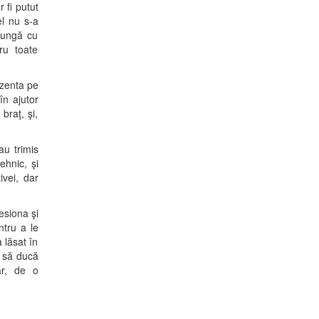
 fi putut
el nu s-a
 pungă cu
ru toate
ezenta pe
în ajutor
braţ, şi,
au trimis
ehnic, şi
ivei, dar
esiona şi
ntru a le
 lăsat în
a să ducă
ăr, de o