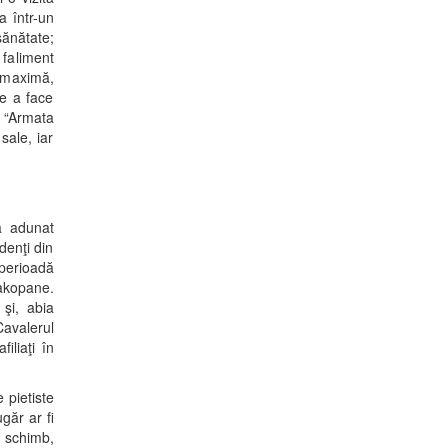
a într-un
sănătate;
 faliment
 maximă,
de a face
 “Armata
sale, iar
 a adunat
denţi din
 perioadă
Zakopane.
 şi, abia
avalerul
iliaţi în
 pietiste
găr ar fi
n schimb,