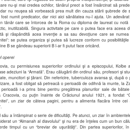
re nu-şi mai credea ochilor, tânărul preot a fost însărcinat să prede
 dar nu reuşea să vorbească prea mult din cauza stării şubrede de 
 fost numit predicator, dar nici aici sănătatea nu-l ajuta. Un adevărat
un tânăr care se întorcea de la Roma cu diploma de laureat cu notă
ctic, inutilizabilă. Singura activitate pe care o putea face era aceea 
tă şi răspândită acea invenţie a sa sau devoţiune care se numea
itei”: se putea organiza şi putea să lucreze conform cu posibilităţile 
bine B se gândeau superiorii B l-ar fi putut face oricând.
l operei
via, cu permisiunea superiorilor ordinului şi a episcopului, Kolbe
e adeziuni la “Armată”. Erau călugării din ordinul său, profesori şi stu
tate, muncitori şi ţărani. Din nefericire, tuberculoza avansa şi, după o
lizare, a fost obligat să petreacă o perioadă de odihnă la munte, la 
perioadă i-a prins bine pentru pregătirea planurilor sale de bătaie
la Cracovia, cu puţin înainte de Crăciunul anului 1921, a fondat “C
itei”, un ziar de câteva pagini, pentru a alimenta flacăra între cei af
.
l său a întâmpinat o serie de dificultăţi. Pe atunci, un ziar în ambientele
iderat un “Almanah al diavolului” şi nu era de înţeles cum un bun călu
erde timpul cu un “breviar de uşurătăţi”. Din partea superiorilor, î