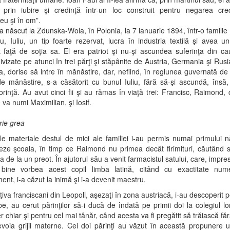
a prin iubire şi credinţă într-un loc construit pentru negarea cre
u şi în om”.
a născut la Zdunska-Wola, în Polonia, la 7 ianuarie 1894, într-o familie 
u, Iuliu, un tip foarte rezervat, lucra în industria textilă şi avea u
 faţă de soţia sa. El era patriot şi nu-şi ascundea suferinţa din c
divizate pe atunci în trei părţi şi stăpânite de Austria, Germania şi Rusi
 dorise să intre în mănăstire, dar, nefiind, în regiunea guvernată de r
 mănăstire, s-a căsătorit cu bunul Iuliu, fără să-şi ascundă, însă
orinţă. Au avut cinci fii şi au rămas în viaţă trei: Francisc, Raimond,
 va numi Maximilian, şi Iosif.
rie grea
e materiale destul de mici ale familiei i-au permis numai primului 
eze şcoala, în timp ce Raimond nu primea decât firimituri, căutând 
a de la un preot. În ajutorul său a venit farmacistul satului, care, impre
bine vorbea acest copil limba latină, citând cu exactitate num
nt, i-a căzut la inimă şi i-a devenit maestru.
iva franciscani din Leopoli, aşezaţi în zona austriacă, i-au descoperit pe
lbe, au cerut părinţilor să-i ducă de îndată pe primii doi la colegiul lo
ber chiar şi pentru cel mai tânăr, când acesta va fi pregătit să trăiască fă
voia grijii materne. Cei doi părinţi au văzut în această propunere 