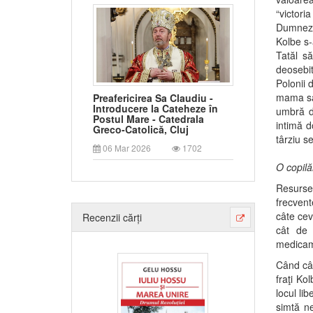
“victori
Dumneze
Kolbe s-
Tatăl să
deosebit
Polonii 
mama sa,
Preafericirea Sa Claudiu -
Introducere la Cateheze în
umbră de
Postul Mare - Catedrala
intimă d
Greco-Catolică, Cluj
târziu se
06 Mar 2026
1702
O copilă
Resursel
frecvent
câte cev
Recenzii cărți
cât de 
medicame
Când câţ
fraţi Ko
locul li
simtă ne