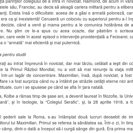
aţia părinţilor colegiului de a intra în noviciat, Raimond, de acum în vâr
fratele său, Francisc, au decis să aleagă cariera militară pentru a eliber
nţi. Exista însă o dificultate: aceea de a găsi o armată poloneză, ca
ra ca şi inexistentă! Ceruseră un colocviu cu superiorul pentru a-l înş
 decizie, când a venit şi mama pentru a le comunica hotărârea de a 
re. Nu ştim ce le-a spus cu acea ocazie, dar păstrăm o scrisoa
an, care vede în acest episod o intervenţie providenţială a Fecioarei, car
a o “armată” mai eficientă şi mai puternică.
pentru studii
fraţi au intrat împreună în noviciat, dar mai târziu, celălalt a ieşit din c
te la Primul Război Mondial, nu a voit să mai renunţe la viaţa mili
 într-un lagăr de concentrare. Maximilian, însă, după noviciat, a fost 
e i-a fost surpriza când nu a întâlnit pe străzile cetăţii eterne nici anti
stituate, cum i se spusese pe când se afla în ţara natală.
 Kolbe a rămas timp de şase ani, a devenit laureat în filozofie, la Univ
ană”, şi în teologie, la “Colegiul Serafic”, şi, la 28 aprilie 1918, a fos
ul şederii sale la Roma, s-au întâmplat două lucruri deosebit de im
iitorul lui Maximilian. Primul se referea la sănătatea sa. Într-o zi, în tim
e câmp, dintr-o dată a început să-i curgă sânge din gură. Era prima ma