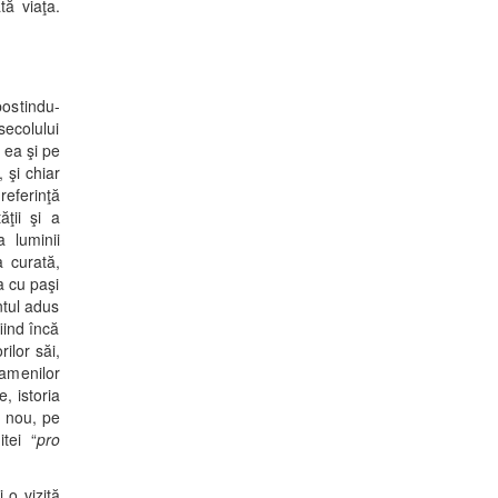
tă viaţa.
postindu-
secolului
 ea şi pe
 şi chiar
referinţă
ţii şi a
 luminii
a curată,
a cu paşi
ntul adus
iind încă
ilor săi,
oamenilor
, istoria
n nou, pe
tei “
pro
 o vizită