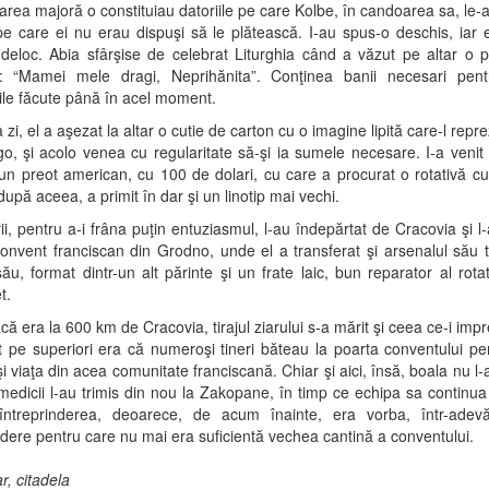
rea majoră o constituiau datoriile pe care Kolbe, în candoarea sa, le-ar
pe care ei nu erau dispuşi să le plătească. I-au spus-o deschis, iar 
 deloc. Abia sfârşise de celebrat Liturghia când a văzut pe altar o
ul: “Mamei mele dragi, Neprihănita”. Conţinea banii necesari pent
lile făcute până în acel moment.
 zi, el a aşezat la altar o cutie de carton cu o imagine lipită care-l repr
o, şi acolo venea cu regularitate să-şi ia sumele necesare. I-a venit 
 un preot american, cu 100 de dolari, cu care a procurat o rotativă cu 
după aceea, a primit în dar şi un linotip mai vechi.
ii, pentru a-i frâna puţin entuziasmul, l-au îndepărtat de Cracovia şi l-
convent franciscan din Grodno, unde el a transferat şi arsenalul său t
 său, format dintr-un alt părinte şi un frate laic, bun reparator al rotat
t.
că era la 600 km de Cracovia, tirajul ziarului s-a mărit şi ceea ce-i impr
 pe superiori era că numeroşi tineri băteau la poarta conventului pe
i viaţa din acea comunitate franciscană. Chiar şi aici, însă, boala nu l-a
medicii l-au trimis din nou la Zakopane, în timp ce echipa sa continu
 întreprinderea, deoarece, de acum înainte, era vorba, într-adev
ndere pentru care nu mai era suficientă vechea cantină a conventului.
r, citadela