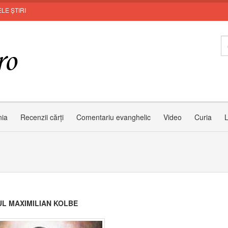
LE ȘTIRI
Zâmb
nia
Recenzii cărți
Comentariu evanghelic
Video
Curia
L
L MAXIMILIAN KOLBE