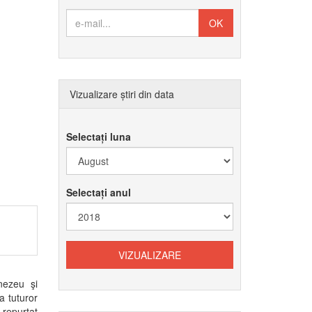
Vizualizare știri din data
Selectați luna
Selectați anul
nezeu şi
a tuturor
a repurtat