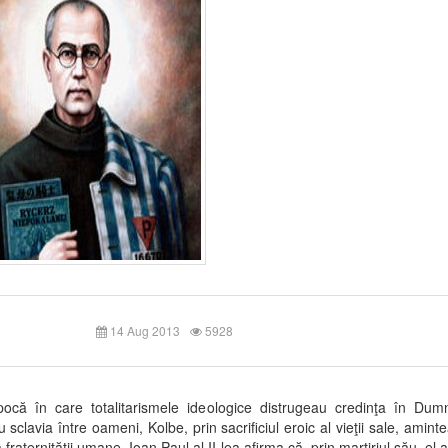
14 Aug 2013
5928
epocă în care totalitarismele ideologice distrugeau credinţa în Dum
u sclavia între oameni, Kolbe, prin sacrificiul eroic al vieţii sale, aminte
fraternităţii umane. Ioan Paul al II-lea afirma că, prin martiriul său, el 