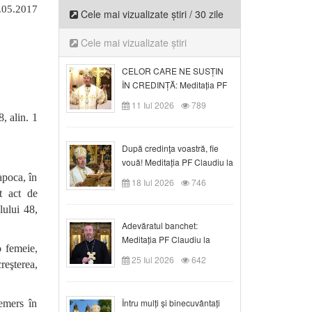
.05.2017
Cele mai vizualizate știri / 30 zile
Cele mai vizualizate știri
CELOR CARE NE SUSȚIN
ÎN CREDINȚĂ: Meditația PF
Claudiu la Duminica a VI-a
11 Iul 2026
789
după Rusalii
, alin. 1
După credinţa voastră, fie
vouă! Meditația PF Claudiu la
duminica a VII-a după Rusalii
apoca, în
18 Iul 2026
746
t act de
lului 48,
Adevăratul banchet:
Meditația PF Claudiu la
o femeie,
Duminica a VIII-a după
25 Iul 2026
642
creşterea,
Rusalii
Întru mulți și binecuvântați
emers în