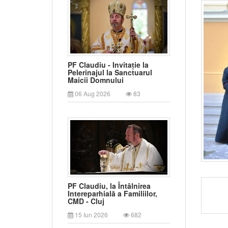
PF Claudiu - Invitație la
Pelerinajul la Sanctuarul
Maicii Domnului
06 Aug 2026
83
PF Claudiu, la Întâlnirea
Intereparhială a Familiilor,
CMD - Cluj
15 Iun 2026
682