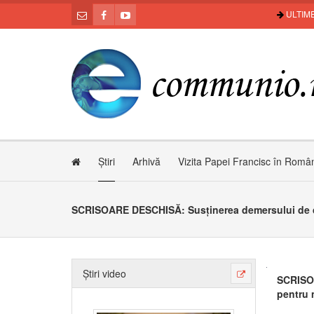
ULTIME
Știri
Arhivă
Vizita Papei Francisc în Româ
Știri video
SCRISOA
pentru m