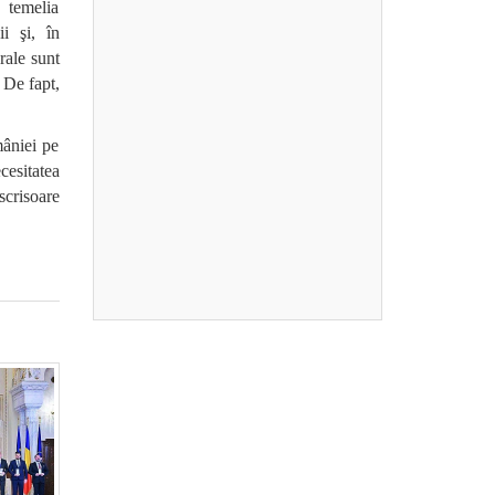
a temelia
ii şi, în
rale sunt
 De fapt,
mâniei pe
cesitatea
scrisoare