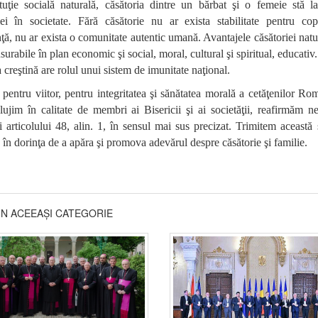
tuţie socială naturală, căsătoria dintre un bărbat şi o femeie stă l
ţiei în societate. Fără căsătorie nu ar exista stabilitate pentru cop
ţă, nu ar exista o comunitate autentic umană. Avantajele căsătoriei natu
urabile în plan economic şi social, moral, cultural şi spiritual, educativ.
a creştină are rolul unui sistem de imunitate naţional.
 pentru viitor, pentru integritatea şi sănătatea morală a cetăţenilor Ro
lujim în calitate de membri ai Bisericii şi ai societăţii, reafirmăm ne
ii articolului 48, alin. 1, în sensul mai sus precizat. Trimitem această 
 în dorinţa de a apăra şi promova adevărul despre căsătorie şi familie.
DIN ACEEAȘI CATEGORIE