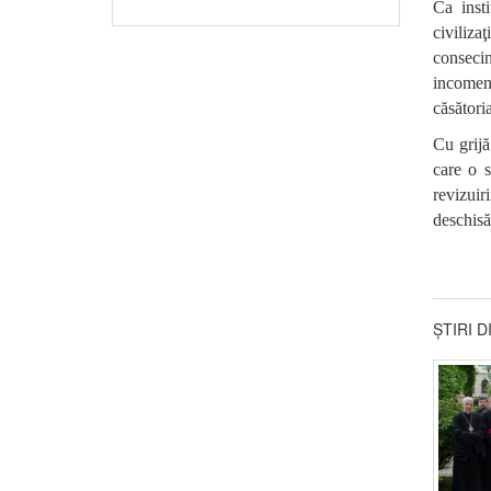
Ca insti
civiliza
consecin
incomens
căsători
Cu grijă
care o s
revizuir
deschisă
ȘTIRI 