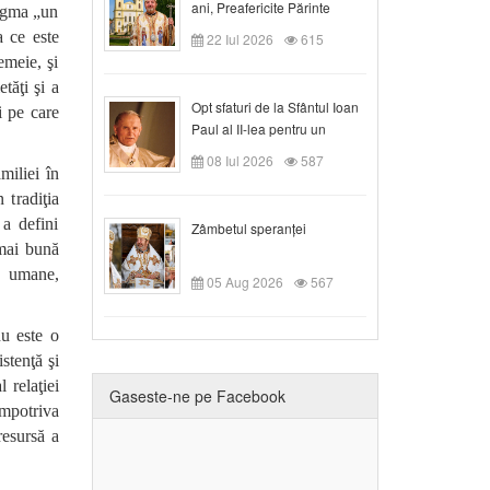
ani, Preafericite Părinte
tagma „un
Claudiu!
a ce este
22 Iul 2026
615
emeie, şi
tăţi şi a
Opt sfaturi de la Sfântul Ioan
i pe care
Paul al II-lea pentru un
creștin
08 Iul 2026
587
miliei în
 tradiţia
 a defini
Zâmbetul speranței
 mai bună
i umane,
05 Aug 2026
567
nu este o
stenţă şi
 relaţiei
Gaseste-ne pe Facebook
împotriva
resursă a