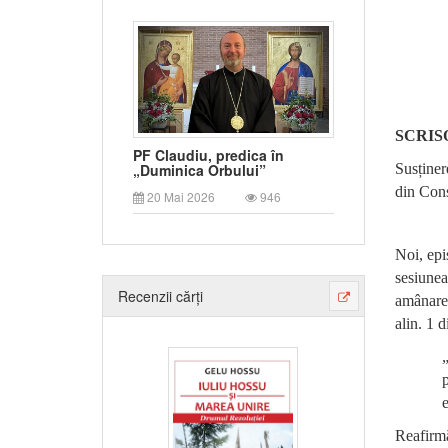
SCRIS
PF Claudiu, predica în
Susținer
„Duminica Orbului”
din Cons
20 Mai 2026
946
Noi, epi
sesiune
Recenzii cărți
amânarea
alin. 1 
p
e
Reafirm