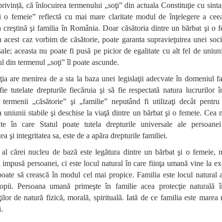
privință, că înlocuirea termenului „soţi” din actuala Constituţie cu sin
i o femeie” reflectă cu mai mare claritate modul de înţelegere a cee
a creştină şi familia în România. Doar căsătoria dintre un bărbat şi o f
 acest caz vorbim de căsătorie, poate garanta supravieţuirea unei socie
 sale; aceasta nu poate fi pusă pe picior de egalitate cu alt fel de uniun
l din termenul „soţi” îl poate ascunde.
ţia are menirea de a sta la baza unei legislaţii adecvate în domeniul fa
fie tutelate drepturile fiecăruia şi să fie respectată natura lucrurilor în
; termenii „căsătorie” şi „familie” neputând fi utilizaţi decât pentru
ea uniunii stabile şi deschise la viaţă dintre un bărbat şi o femeie. Cea
ate în care Statul poate tutela drepturile universale ale persoane
a şi integritatea sa, este de a apăra drepturile familiei.
 al cărei nucleu de bază este legătura dintre un bărbat şi o femeie, 
ă impusă persoanei, ci este locul natural în care fiinţa umană vine la exi
poate să crească în modul cel mai propice. Familia este locul natural al
copii. Persoana umană primeşte în familie acea protecţie naturală 
ăţilor de natură fizică, morală, spirituală. Iată de ce familia este marea 
i.