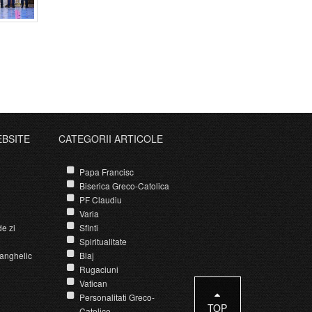
EBSITE
CATEGORII ARTICOLE
Papa Francisc
Biserica Greco-Catolica
PF Claudiu
Varia
e zi
Sfinti
Spiritualitate
anghelic
Blaj
Rugaciuni
Vatican
Personalitati Greco-
TOP
Catolice