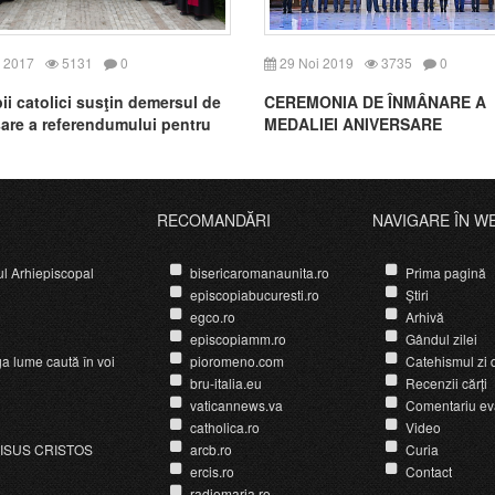
 2017
5131
0
29 Noi 2019
3735
0
ii catolici susţin demersul de
CEREMONIA DE ÎNMÂNARE A
are a referendumului pentru
MEDALIEI ANIVERSARE
rea art. 48, alin. 1 din
„CENTENARUL MARII UNIRI”
uţia României
RECOMANDĂRI
NAVIGARE ÎN W
ul Arhiepiscopal
bisericaromanaunita.ro
Prima pagină
episcopiabucuresti.ro
Știri
egco.ro
Arhivă
episcopiamm.ro
Gândul zilei
ga lume caută în voi
pioromeno.com
Catehismul zi d
bru-italia.eu
Recenzii cărți
vaticannews.va
Comentariu ev
catholica.ro
Video
ISUS CRISTOS
arcb.ro
Curia
ercis.ro
Contact
radiomaria.ro