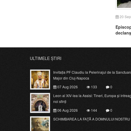
20 Sep
Episcop
declanş
modifica
Constit
ULTIMELE ȘTIRI
Invitația PF Claudiu la Pelerinajul de la Sanctuar
Major din Cluj-Napoca
07 Aug 2026
133
0
Leon al XIV-lea la Assisi: Tineri, Europa și întrea
noi sfinți
06 Aug 2026
144
0
SCHIMBAREA LA FAŢĂ A DOMNULUI NOSTRU 