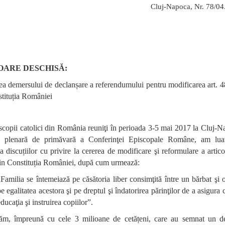
Cluj-Napoca, Nr. 78/04
OARE DESCHISĂ:
ea demersului de declanșare a referendumului pentru modificarea art. 48
tituția României
scopii catolici din România reuniţi în perioada 3-5 mai 2017 la Cluj-N
a plenară de primăvară a Conferinţei Episcopale Române, am lua
 discuțiilor cu privire la cererea de modificare şi reformulare a artico
din Constituția României, după cum urmează:
„Familia se întemeiază pe căsătoria liber consimţită între un bărbat şi 
e egalitatea acestora şi pe dreptul şi îndatorirea părinţilor de a asigura 
ducaţia şi instruirea copiilor”.
ăm, împreună cu cele 3 milioane de cetățeni, care au semnat un d