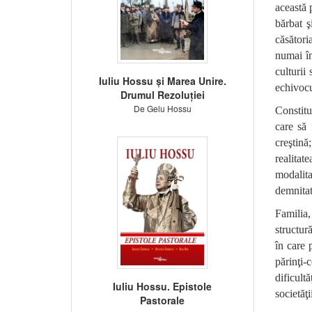
această 
bărbat ş
căsători
numai în
culturii
Iuliu Hossu și Marea Unire.
echivocu
Drumul Rezoluției
De Gelu Hossu
Constitu
care să 
creştină
realitat
modalit
demnitate
Familia,
structur
în care 
părinţi-
dificult
Iuliu Hossu. Epistole
societăţi
Pastorale