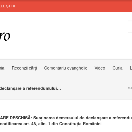
LE ȘTIRI
nia
Recenzii cărți
Comentariu evanghelic
Video
Curia
L
SCRISOARE DESCHISĂ: Susținerea demersului de declanșare a referendumului pentru modificarea art. 48, alin. 1 din Constituția României
e-
RE DESCHISĂ: Susținerea demersului de declanșare a referend
odificarea art. 48, alin. 1 din Constituția României